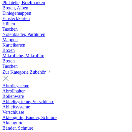
Philatelie, Briefmarken
Boxen, Alben
Einlegemappen
Einsteckkarten
Hüllen
Taschen
Notenblätter, Partituren
Mappen
Karteikarten
Boxen
Mikrofiche, Mikrofilm
Boxen
Taschen
Zur Kategorie Zubehör
Abrollsysteme
Abrollhalter
Rollenware
Abheftsysteme, Verschlüsse
Abheftsysteme
Verschlüsse
Aktengurte, Bänder, Schnüre
Aktengurte
Bänder, Schnüre