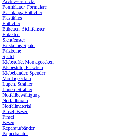
Archivvordrucke
Formblätter, Formulare
Plastiklips, Enthefter
Plastiklips
Enthefter
Etiketten, Sichtfenster
Etiketten
Sichtfenster
Falzbeine, Spatel
Falzbeine
Spatel
Klebstoffe, Montageecken
Klebestifte, Flaschen
Klebebänder, Spender
Montageecken
Lupen, Strahler
Lupen, Strahler
Notfallbewältigung
Notfallboxen
Notfallmaterial
Pinsel, Besen
Pinsel
Besen
Reparaturbänder
Papierbänder