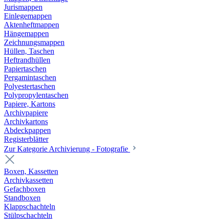
Jurismappen
Einlegemappen
Aktenheftmappen
Hängemappen
Zeichnungsmappen
Hüllen, Taschen
Heftrandhüllen
Papiertaschen
Pergamintaschen
Polyestertaschen
Polypropylentaschen
Papiere, Kartons
Archivpapiere
Archivkartons
Abdeckpappen
Registerblätter
Zur Kategorie Archivierung - Fotografie
Boxen, Kassetten
Archivkassetten
Gefachboxen
Standboxen
Klappschachteln
Stülpschachteln