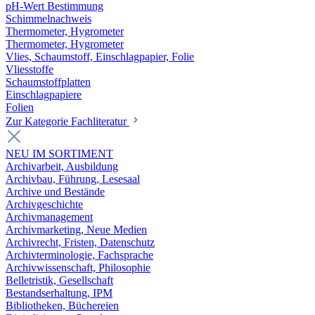
pH-Wert Bestimmung
Schimmelnachweis
Thermometer, Hygrometer
Thermometer, Hygrometer
Vlies, Schaumstoff, Einschlagpapier, Folie
Vliesstoffe
Schaumstoffplatten
Einschlagpapiere
Folien
Zur Kategorie Fachliteratur
NEU IM SORTIMENT
Archivarbeit, Ausbildung
Archivbau, Führung, Lesesaal
Archive und Bestände
Archivgeschichte
Archivmanagement
Archivmarketing, Neue Medien
Archivrecht, Fristen, Datenschutz
Archivterminologie, Fachsprache
Archivwissenschaft, Philosophie
Belletristik, Gesellschaft
Bestandserhaltung, IPM
Bibliotheken, Büchereien