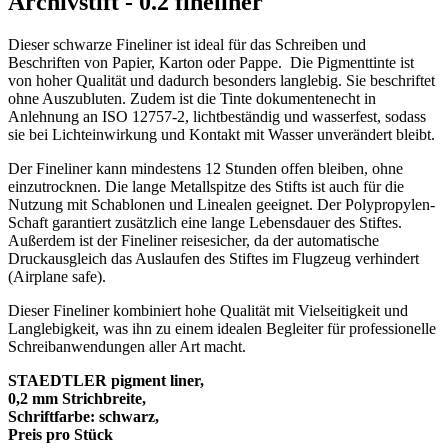
Archivstift - 0.2 fineliner"
Dieser schwarze Fineliner ist ideal für das Schreiben und
Beschriften von Papier, Karton oder Pappe. Die Pigmenttinte ist
von hoher Qualität und dadurch besonders langlebig. Sie beschriftet
ohne Auszubluten. Zudem ist die Tinte dokumentenecht in
Anlehnung an ISO 12757-2, lichtbeständig und wasserfest, sodass
sie bei Lichteinwirkung und Kontakt mit Wasser unverändert bleibt.
Der Fineliner kann mindestens 12 Stunden offen bleiben, ohne
einzutrocknen. Die lange Metallspitze des Stifts ist auch für die
Nutzung mit Schablonen und Linealen geeignet. Der Polypropylen-
Schaft garantiert zusätzlich eine lange Lebensdauer des Stiftes.
Außerdem ist der Fineliner reisesicher, da der automatische
Druckausgleich das Auslaufen des Stiftes im Flugzeug verhindert
(Airplane safe).
Dieser Fineliner kombiniert hohe Qualität mit Vielseitigkeit und
Langlebigkeit, was ihn zu einem idealen Begleiter für professionelle
Schreibanwendungen aller Art macht.
STAEDTLER pigment liner,
0,2 mm Strichbreite,
Schriftfarbe: schwarz,
Preis pro Stück