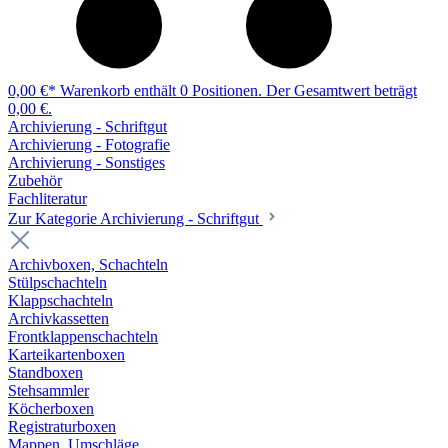
0,00 €*
Warenkorb enthält 0 Positionen. Der Gesamtwert beträgt
0,00 €.
Archivierung - Schriftgut
Archivierung - Fotografie
Archivierung - Sonstiges
Zubehör
Fachliteratur
Zur Kategorie Archivierung - Schriftgut
Archivboxen, Schachteln
Stülpschachteln
Klappschachteln
Archivkassetten
Frontklappenschachteln
Karteikartenboxen
Standboxen
Stehsammler
Köcherboxen
Registraturboxen
Mappen, Umschläge