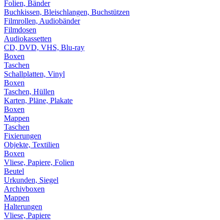
Folien, Bänder
Buchkissen, Bleischlangen, Buchstützen
Filmrollen, Audiobänder
Filmdosen
Audiokassetten
CD, DVD, VHS, Blu-ray
Boxen
Taschen
Schallplatten, Vinyl
Boxen
Taschen, Hüllen
Karten, Pläne, Plakate
Boxen
Mappen
Taschen
Fixierungen
Objekte, Textilien
Boxen
Vliese, Papiere, Folien
Beutel
Urkunden, Siegel
Archivboxen
Mappen
Halterungen
Vliese, Papiere