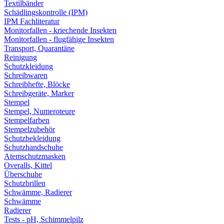
Textilbänder
Schädlingskontrolle (IPM)
IPM Fachliteratur
Monitorfallen - kriechende Insekten
Monitorfallen - flugfähige Insekten
Transport, Quarantäne
Reinigung
Schutzkleidung
Schreibwaren
Schreibhefte, Blöcke
Schreibgeräte, Marker
Stempel
Stempel, Numeroteure
Stempelfarben
Stempelzubehör
Schutzbekleidung
Schutzhandschuhe
Atemschutzmasken
Overalls, Kittel
Überschuhe
Schutzbrillen
Schwämme, Radierer
Schwämme
Radierer
Tests - pH, Schimmelpilz