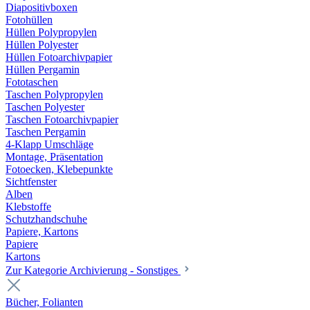
Diapositivboxen
Fotohüllen
Hüllen Polypropylen
Hüllen Polyester
Hüllen Fotoarchivpapier
Hüllen Pergamin
Fototaschen
Taschen Polypropylen
Taschen Polyester
Taschen Fotoarchivpapier
Taschen Pergamin
4-Klapp Umschläge
Montage, Präsentation
Fotoecken, Klebepunkte
Sichtfenster
Alben
Klebstoffe
Schutzhandschuhe
Papiere, Kartons
Papiere
Kartons
Zur Kategorie Archivierung - Sonstiges
Bücher, Folianten