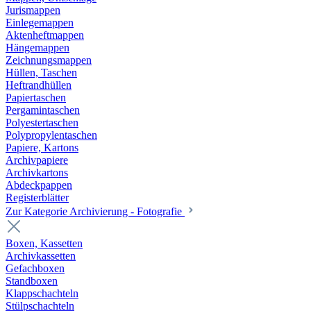
Jurismappen
Einlegemappen
Aktenheftmappen
Hängemappen
Zeichnungsmappen
Hüllen, Taschen
Heftrandhüllen
Papiertaschen
Pergamintaschen
Polyestertaschen
Polypropylentaschen
Papiere, Kartons
Archivpapiere
Archivkartons
Abdeckpappen
Registerblätter
Zur Kategorie Archivierung - Fotografie
Boxen, Kassetten
Archivkassetten
Gefachboxen
Standboxen
Klappschachteln
Stülpschachteln