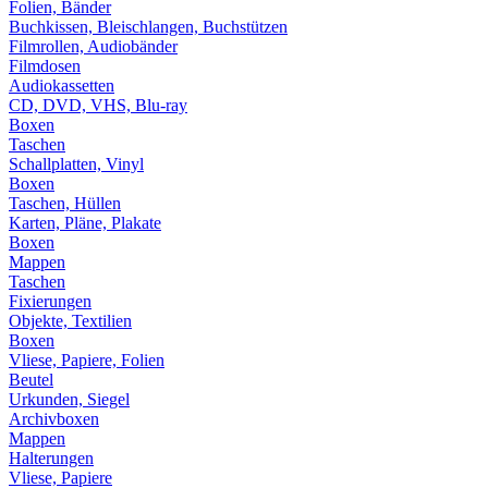
Folien, Bänder
Buchkissen, Bleischlangen, Buchstützen
Filmrollen, Audiobänder
Filmdosen
Audiokassetten
CD, DVD, VHS, Blu-ray
Boxen
Taschen
Schallplatten, Vinyl
Boxen
Taschen, Hüllen
Karten, Pläne, Plakate
Boxen
Mappen
Taschen
Fixierungen
Objekte, Textilien
Boxen
Vliese, Papiere, Folien
Beutel
Urkunden, Siegel
Archivboxen
Mappen
Halterungen
Vliese, Papiere