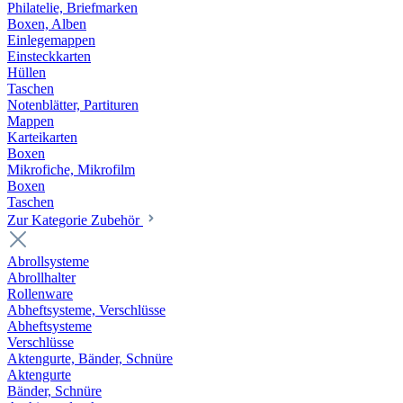
Philatelie, Briefmarken
Boxen, Alben
Einlegemappen
Einsteckkarten
Hüllen
Taschen
Notenblätter, Partituren
Mappen
Karteikarten
Boxen
Mikrofiche, Mikrofilm
Boxen
Taschen
Zur Kategorie Zubehör
Abrollsysteme
Abrollhalter
Rollenware
Abheftsysteme, Verschlüsse
Abheftsysteme
Verschlüsse
Aktengurte, Bänder, Schnüre
Aktengurte
Bänder, Schnüre