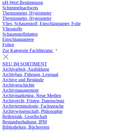
pH-Wert Bestimmung
Schimmelnachweis
Thermometer, Hygrometer
Thermometer, Hygrometer
Vlies, Schaumstoff, Einschlagpapier, Folie
Vliesstoffe
Schaumstoffplatten
Einschlagpapiere
Folien
Zur Kategorie Fachliteratur
NEU IM SORTIMENT
Archivarbeit, Ausbildung
Archivbau, Führung, Lesesaal
Archive und Bestände
Archivgeschichte
Archivmanagement
Archivmarketing, Neue Medien
Archivrecht, Fristen, Datenschutz
Archivterminologie, Fachsprache
Archivwissenschaft, Philosophie
Belletristik, Gesellschaft
Bestandserhaltung, IPM
Bibliotheken, Büchereien