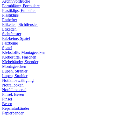
Archivvordrucke
Formblätter, Formulare
Plastiklips, Enthefter
Plastiklips
Enthefter
Etiketten, Sichtfenster
Etiketten
Sichtfenster
Falzbeine, Spatel
Falzbeine
Spatel
Klebstoffe, Montageecken
Klebestifte, Flaschen
Klebebänder, Spender
Montageecken
Lupen, Strahler
Lupen, Strahler
Notfallbewältigung
Notfallboxen
Notfallmaterial
Pinsel, Besen
Pinsel
Besen
Reparaturbänder
Papierbänder