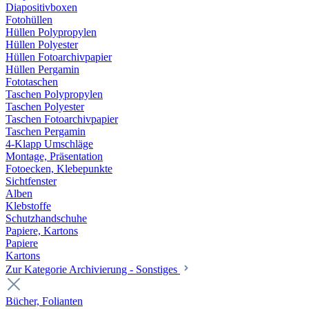
Diapositivboxen
Fotohüllen
Hüllen Polypropylen
Hüllen Polyester
Hüllen Fotoarchivpapier
Hüllen Pergamin
Fototaschen
Taschen Polypropylen
Taschen Polyester
Taschen Fotoarchivpapier
Taschen Pergamin
4-Klapp Umschläge
Montage, Präsentation
Fotoecken, Klebepunkte
Sichtfenster
Alben
Klebstoffe
Schutzhandschuhe
Papiere, Kartons
Papiere
Kartons
Zur Kategorie Archivierung - Sonstiges
Bücher, Folianten