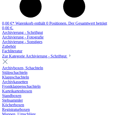
0,00 €*
Warenkorb enthält 0 Positionen. Der Gesamtwert beträgt
0,00 €.
Archivierung - Schriftgut
Archivierung - Fotografie
Archivierung - Sonstiges
Zubehör
Fachliteratur
Zur Kategorie Archivierung - Schriftgut
Archivboxen, Schachteln
Stülpschachteln
Klappschachteln
Archivkassetten
Frontklappenschachteln
Karteikartenboxen
Standboxen
Stehsammler
Köcherboxen
Registraturboxen
Mappen, Umschläge