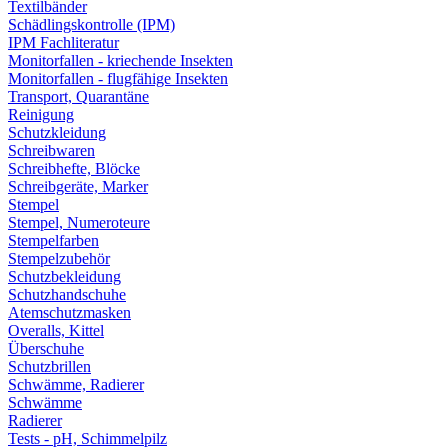
Textilbänder
Schädlingskontrolle (IPM)
IPM Fachliteratur
Monitorfallen - kriechende Insekten
Monitorfallen - flugfähige Insekten
Transport, Quarantäne
Reinigung
Schutzkleidung
Schreibwaren
Schreibhefte, Blöcke
Schreibgeräte, Marker
Stempel
Stempel, Numeroteure
Stempelfarben
Stempelzubehör
Schutzbekleidung
Schutzhandschuhe
Atemschutzmasken
Overalls, Kittel
Überschuhe
Schutzbrillen
Schwämme, Radierer
Schwämme
Radierer
Tests - pH, Schimmelpilz