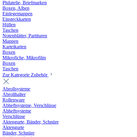
Philatelie, Briefmarken
Boxen, Alben
Einlegemappen
Einsteckkarten
Hüllen
Taschen
Notenblätter, Partituren
Mappen
Karteikarten
Boxen
Mikrofiche, Mikrofilm
Boxen
Taschen
Zur Kategorie Zubehör
Abrollsysteme
Abrollhalter
Rollenware
Abheftsysteme, Verschlüsse
Abheftsysteme
Verschlüsse
Aktengurte, Bänder, Schnüre
Aktengurte
Bänder, Schnüre