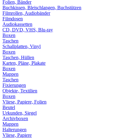
Folien, Bänder
Buchkissen, Bleischlangen, Buchstützen
Filmrollen, Audiobänder
Filmdosen
Audiokassetten
CD, DVD, VHS, Blu-ray
Boxen
Taschen
Schallplatten, Vinyl
Boxen
Taschen, Hüllen
Karten, Pläne, Plakate
Boxen
Mappen
Taschen
Fixierungen
Objekte, Textilien
Boxen
Vliese, Papiere, Folien
Beutel
Urkunden, Siegel
Archivboxen
Mappen
Halterungen
Vliese, Papiere