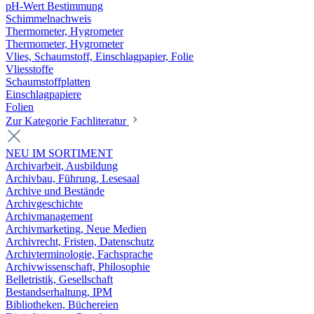
pH-Wert Bestimmung
Schimmelnachweis
Thermometer, Hygrometer
Thermometer, Hygrometer
Vlies, Schaumstoff, Einschlagpapier, Folie
Vliesstoffe
Schaumstoffplatten
Einschlagpapiere
Folien
Zur Kategorie Fachliteratur
NEU IM SORTIMENT
Archivarbeit, Ausbildung
Archivbau, Führung, Lesesaal
Archive und Bestände
Archivgeschichte
Archivmanagement
Archivmarketing, Neue Medien
Archivrecht, Fristen, Datenschutz
Archivterminologie, Fachsprache
Archivwissenschaft, Philosophie
Belletristik, Gesellschaft
Bestandserhaltung, IPM
Bibliotheken, Büchereien