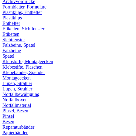
Archivvordrucke
Formblätter, Formulare
Plastiklips, Enthefter
Plastiklips
Enthefter
Etiketten, Sichtfenster
Etiketten
Sichtfenster
Falzbeine, Spatel
Falzbeine
Spatel
Klebstoffe, Montageecken
Klebestifte, Flaschen
Klebebänder, Spender
Montageecken
Lupen, Strahler
Lupen, Strahler
Notfallbewältigung
Notfallboxen
Notfallmaterial
Pinsel, Besen
Pinsel
Besen
Reparaturbänder
Papierbänder