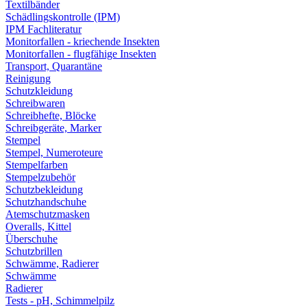
Textilbänder
Schädlingskontrolle (IPM)
IPM Fachliteratur
Monitorfallen - kriechende Insekten
Monitorfallen - flugfähige Insekten
Transport, Quarantäne
Reinigung
Schutzkleidung
Schreibwaren
Schreibhefte, Blöcke
Schreibgeräte, Marker
Stempel
Stempel, Numeroteure
Stempelfarben
Stempelzubehör
Schutzbekleidung
Schutzhandschuhe
Atemschutzmasken
Overalls, Kittel
Überschuhe
Schutzbrillen
Schwämme, Radierer
Schwämme
Radierer
Tests - pH, Schimmelpilz