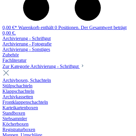
0,00 €*
Warenkorb enthält 0 Positionen. Der Gesamtwert beträgt
0,00 €.
Archivierung - Schriftgut
Archivierung - Fotografie
Archivierung - Sonstiges
Zubehör
Fachliteratur
Zur Kategorie Archivierung - Schriftgut
Archivboxen, Schachteln
Stülpschachteln
Klappschachteln
Archivkassetten
Frontklappenschachteln
Karteikartenboxen
Standboxen
Stehsammler
Köcherboxen
Registraturboxen
Mappen, Umschläge