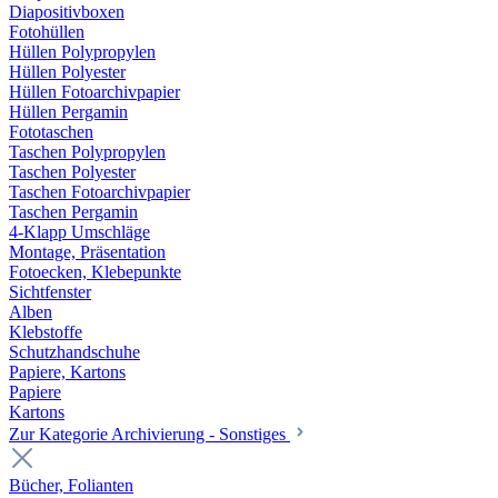
Diapositivboxen
Fotohüllen
Hüllen Polypropylen
Hüllen Polyester
Hüllen Fotoarchivpapier
Hüllen Pergamin
Fototaschen
Taschen Polypropylen
Taschen Polyester
Taschen Fotoarchivpapier
Taschen Pergamin
4-Klapp Umschläge
Montage, Präsentation
Fotoecken, Klebepunkte
Sichtfenster
Alben
Klebstoffe
Schutzhandschuhe
Papiere, Kartons
Papiere
Kartons
Zur Kategorie Archivierung - Sonstiges
Bücher, Folianten