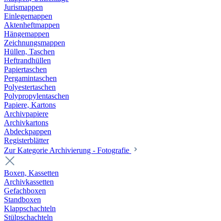
Jurismappen
Einlegemappen
Aktenheftmappen
Hängemappen
Zeichnungsmappen
Hüllen, Taschen
Heftrandhüllen
Papiertaschen
Pergamintaschen
Polyestertaschen
Polypropylentaschen
Papiere, Kartons
Archivpapiere
Archivkartons
Abdeckpappen
Registerblätter
Zur Kategorie Archivierung - Fotografie
Boxen, Kassetten
Archivkassetten
Gefachboxen
Standboxen
Klappschachteln
Stülpschachteln