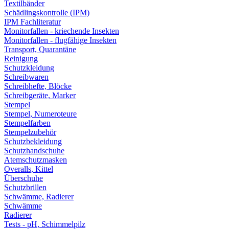
Textilbänder
Schädlingskontrolle (IPM)
IPM Fachliteratur
Monitorfallen - kriechende Insekten
Monitorfallen - flugfähige Insekten
Transport, Quarantäne
Reinigung
Schutzkleidung
Schreibwaren
Schreibhefte, Blöcke
Schreibgeräte, Marker
Stempel
Stempel, Numeroteure
Stempelfarben
Stempelzubehör
Schutzbekleidung
Schutzhandschuhe
Atemschutzmasken
Overalls, Kittel
Überschuhe
Schutzbrillen
Schwämme, Radierer
Schwämme
Radierer
Tests - pH, Schimmelpilz