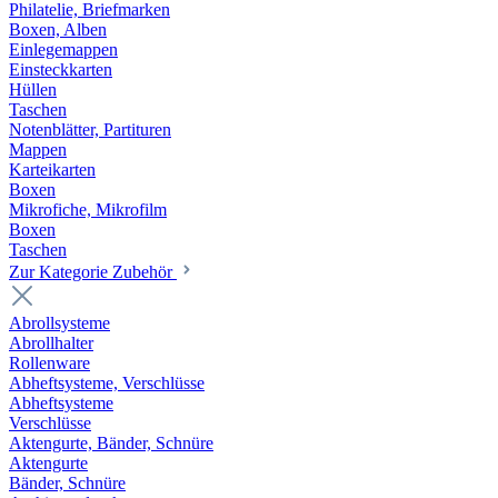
Philatelie, Briefmarken
Boxen, Alben
Einlegemappen
Einsteckkarten
Hüllen
Taschen
Notenblätter, Partituren
Mappen
Karteikarten
Boxen
Mikrofiche, Mikrofilm
Boxen
Taschen
Zur Kategorie Zubehör
Abrollsysteme
Abrollhalter
Rollenware
Abheftsysteme, Verschlüsse
Abheftsysteme
Verschlüsse
Aktengurte, Bänder, Schnüre
Aktengurte
Bänder, Schnüre