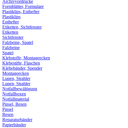
Archivvordrucke
Formblätter, Formulare
Plastiklips, Enthefter
Plastiklips
Enthefter
Etiketten, Sichtfenster
Etiketten
Sichtfenster
Falzbeine, Spatel
Falzbeine
Spatel
Klebstoffe, Montageecken
Klebestifte, Flaschen
Klebebänder, Spender
Montageecken
Lupen, Strahler
Lupen, Strahler
Notfallbewältigung
Notfallboxen
Notfallmaterial
Pinsel, Besen
Pinsel
Besen
Reparaturbänder
Papierbänder