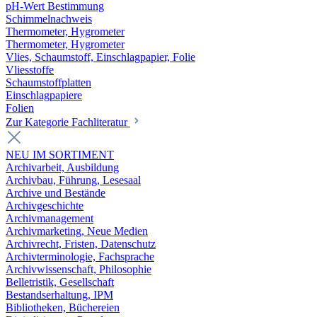
pH-Wert Bestimmung
Schimmelnachweis
Thermometer, Hygrometer
Thermometer, Hygrometer
Vlies, Schaumstoff, Einschlagpapier, Folie
Vliesstoffe
Schaumstoffplatten
Einschlagpapiere
Folien
Zur Kategorie Fachliteratur
NEU IM SORTIMENT
Archivarbeit, Ausbildung
Archivbau, Führung, Lesesaal
Archive und Bestände
Archivgeschichte
Archivmanagement
Archivmarketing, Neue Medien
Archivrecht, Fristen, Datenschutz
Archivterminologie, Fachsprache
Archivwissenschaft, Philosophie
Belletristik, Gesellschaft
Bestandserhaltung, IPM
Bibliotheken, Büchereien