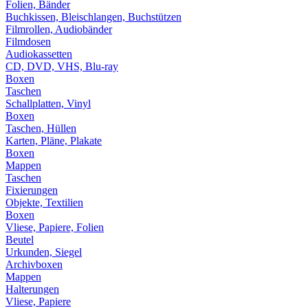
Folien, Bänder
Buchkissen, Bleischlangen, Buchstützen
Filmrollen, Audiobänder
Filmdosen
Audiokassetten
CD, DVD, VHS, Blu-ray
Boxen
Taschen
Schallplatten, Vinyl
Boxen
Taschen, Hüllen
Karten, Pläne, Plakate
Boxen
Mappen
Taschen
Fixierungen
Objekte, Textilien
Boxen
Vliese, Papiere, Folien
Beutel
Urkunden, Siegel
Archivboxen
Mappen
Halterungen
Vliese, Papiere