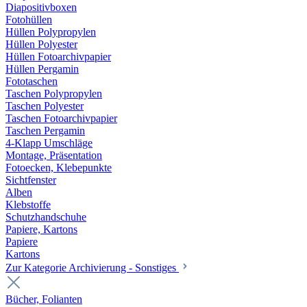
Diapositivboxen
Fotohüllen
Hüllen Polypropylen
Hüllen Polyester
Hüllen Fotoarchivpapier
Hüllen Pergamin
Fototaschen
Taschen Polypropylen
Taschen Polyester
Taschen Fotoarchivpapier
Taschen Pergamin
4-Klapp Umschläge
Montage, Präsentation
Fotoecken, Klebepunkte
Sichtfenster
Alben
Klebstoffe
Schutzhandschuhe
Papiere, Kartons
Papiere
Kartons
Zur Kategorie Archivierung - Sonstiges
Bücher, Folianten