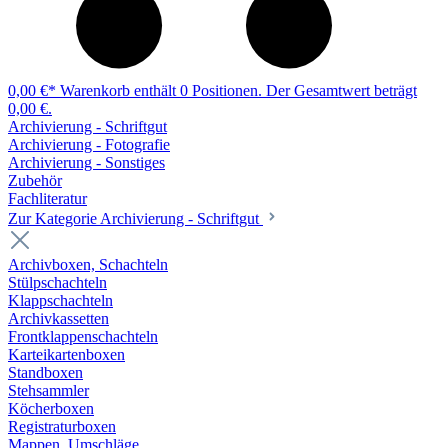
0,00 €*
Warenkorb enthält 0 Positionen. Der Gesamtwert beträgt
0,00 €.
Archivierung - Schriftgut
Archivierung - Fotografie
Archivierung - Sonstiges
Zubehör
Fachliteratur
Zur Kategorie Archivierung - Schriftgut
Archivboxen, Schachteln
Stülpschachteln
Klappschachteln
Archivkassetten
Frontklappenschachteln
Karteikartenboxen
Standboxen
Stehsammler
Köcherboxen
Registraturboxen
Mappen, Umschläge