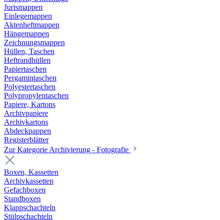
Jurismappen
Einlegemappen
Aktenheftmappen
Hängemappen
Zeichnungsmappen
Hüllen, Taschen
Heftrandhüllen
Papiertaschen
Pergamintaschen
Polyestertaschen
Polypropylentaschen
Papiere, Kartons
Archivpapiere
Archivkartons
Abdeckpappen
Registerblätter
Zur Kategorie Archivierung - Fotografie
Boxen, Kassetten
Archivkassetten
Gefachboxen
Standboxen
Klappschachteln
Stülpschachteln