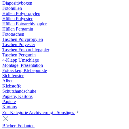
Diapositivboxen
Fotohüllen
Hüllen Polypropylen
Hüllen Polyester
Hüllen Fotoarchivpapier
Hüllen Pergamin
Fototaschen
Taschen Polypropylen
Taschen Polyester
Taschen Fotoarchivpapier
Taschen Pergamin
4-Klapp Umschläge
Montage, Präsentation
Fotoecken, Klebepunkte
Sichtfenster
Alben
Klebstoffe
Schutzhandschuhe
Papiere, Kartons
Papiere
Kartons
Zur Kategorie Archivierung - Sonstiges
Bücher, Folianten