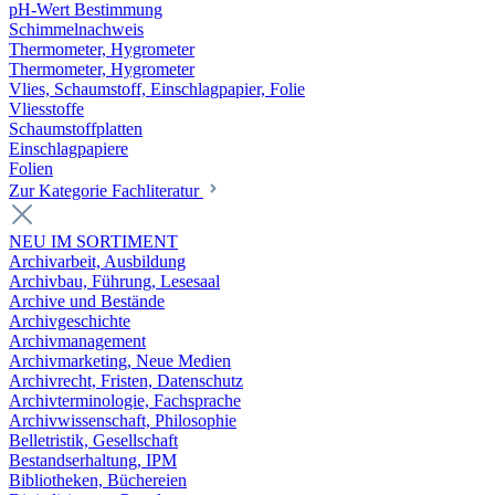
pH-Wert Bestimmung
Schimmelnachweis
Thermometer, Hygrometer
Thermometer, Hygrometer
Vlies, Schaumstoff, Einschlagpapier, Folie
Vliesstoffe
Schaumstoffplatten
Einschlagpapiere
Folien
Zur Kategorie Fachliteratur
NEU IM SORTIMENT
Archivarbeit, Ausbildung
Archivbau, Führung, Lesesaal
Archive und Bestände
Archivgeschichte
Archivmanagement
Archivmarketing, Neue Medien
Archivrecht, Fristen, Datenschutz
Archivterminologie, Fachsprache
Archivwissenschaft, Philosophie
Belletristik, Gesellschaft
Bestandserhaltung, IPM
Bibliotheken, Büchereien