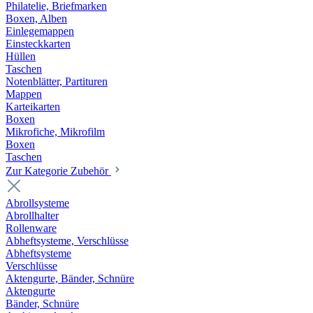
Philatelie, Briefmarken
Boxen, Alben
Einlegemappen
Einsteckkarten
Hüllen
Taschen
Notenblätter, Partituren
Mappen
Karteikarten
Boxen
Mikrofiche, Mikrofilm
Boxen
Taschen
Zur Kategorie Zubehör
Abrollsysteme
Abrollhalter
Rollenware
Abheftsysteme, Verschlüsse
Abheftsysteme
Verschlüsse
Aktengurte, Bänder, Schnüre
Aktengurte
Bänder, Schnüre