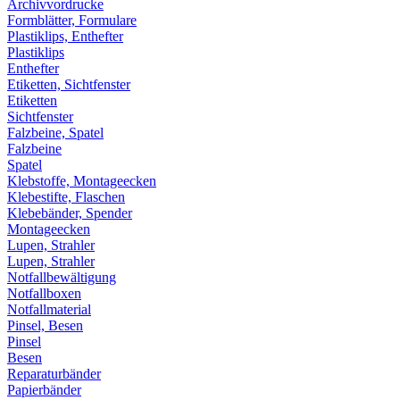
Archivvordrucke
Formblätter, Formulare
Plastiklips, Enthefter
Plastiklips
Enthefter
Etiketten, Sichtfenster
Etiketten
Sichtfenster
Falzbeine, Spatel
Falzbeine
Spatel
Klebstoffe, Montageecken
Klebestifte, Flaschen
Klebebänder, Spender
Montageecken
Lupen, Strahler
Lupen, Strahler
Notfallbewältigung
Notfallboxen
Notfallmaterial
Pinsel, Besen
Pinsel
Besen
Reparaturbänder
Papierbänder