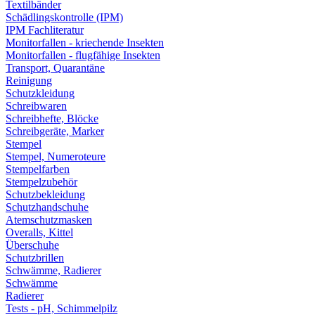
Textilbänder
Schädlingskontrolle (IPM)
IPM Fachliteratur
Monitorfallen - kriechende Insekten
Monitorfallen - flugfähige Insekten
Transport, Quarantäne
Reinigung
Schutzkleidung
Schreibwaren
Schreibhefte, Blöcke
Schreibgeräte, Marker
Stempel
Stempel, Numeroteure
Stempelfarben
Stempelzubehör
Schutzbekleidung
Schutzhandschuhe
Atemschutzmasken
Overalls, Kittel
Überschuhe
Schutzbrillen
Schwämme, Radierer
Schwämme
Radierer
Tests - pH, Schimmelpilz