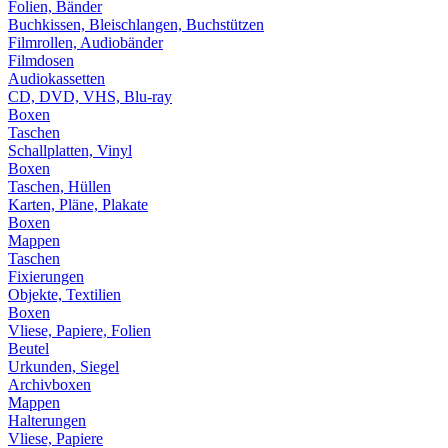
Folien, Bänder
Buchkissen, Bleischlangen, Buchstützen
Filmrollen, Audiobänder
Filmdosen
Audiokassetten
CD, DVD, VHS, Blu-ray
Boxen
Taschen
Schallplatten, Vinyl
Boxen
Taschen, Hüllen
Karten, Pläne, Plakate
Boxen
Mappen
Taschen
Fixierungen
Objekte, Textilien
Boxen
Vliese, Papiere, Folien
Beutel
Urkunden, Siegel
Archivboxen
Mappen
Halterungen
Vliese, Papiere