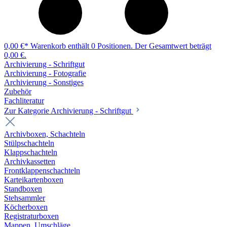
0,00 €*
Warenkorb enthält 0 Positionen. Der Gesamtwert beträgt
0,00 €.
Archivierung - Schriftgut
Archivierung - Fotografie
Archivierung - Sonstiges
Zubehör
Fachliteratur
Zur Kategorie Archivierung - Schriftgut
Archivboxen, Schachteln
Stülpschachteln
Klappschachteln
Archivkassetten
Frontklappenschachteln
Karteikartenboxen
Standboxen
Stehsammler
Köcherboxen
Registraturboxen
Mappen, Umschläge