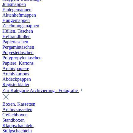
Jurismappen
Einlegemappen
Aktenheftmappen
Hängemappen
Zeichnungsmappen
Hüllen, Taschen
Heftrandhüllen
Papiertaschen
Pergamintaschen
Polyestertaschen
Polypropylentaschen
Papiere, Kartons
Archivpapiere
Archivkartons
Abdeckpappen
Registerblätter
Zur Kategorie Archivierung - Fotografie
Boxen, Kassetten
Archivkassetten
Gefachboxen
Standboxen
Klappschachteln
Stülpschachteln