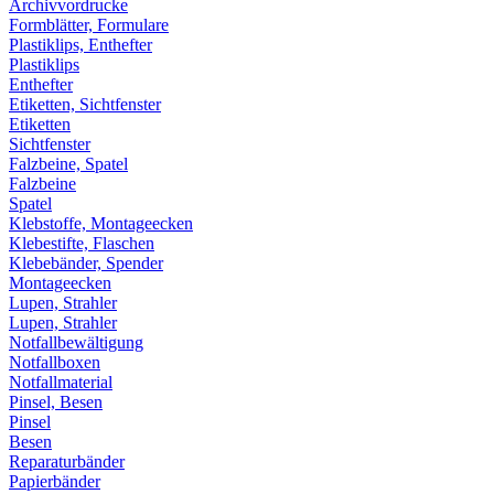
Archivvordrucke
Formblätter, Formulare
Plastiklips, Enthefter
Plastiklips
Enthefter
Etiketten, Sichtfenster
Etiketten
Sichtfenster
Falzbeine, Spatel
Falzbeine
Spatel
Klebstoffe, Montageecken
Klebestifte, Flaschen
Klebebänder, Spender
Montageecken
Lupen, Strahler
Lupen, Strahler
Notfallbewältigung
Notfallboxen
Notfallmaterial
Pinsel, Besen
Pinsel
Besen
Reparaturbänder
Papierbänder