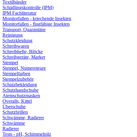
Textilbänder
Schädlingskontrolle (IPM)
IPM Fachliteratur
Monitorfallen - kriechende Insekten
Monitorfallen - flugfähige Insekten
Transport, Quarantäne
Reinigung
Schutzkleidung
Schreibwaren
Schreibhefte, Blöcke
Schreibgeräte, Marker
Stempel
Stempel, Numeroteure
Stempelfarben
Stempelzubehör
Schutzbekleidung
Schutzhandschuhe
Atemschutzmasken
Overalls, Kittel
Überschuhe
Schutzbrillen
Schwämme, Radierer
Schwämme
Radierer
Tests - pH, Schimmelpilz