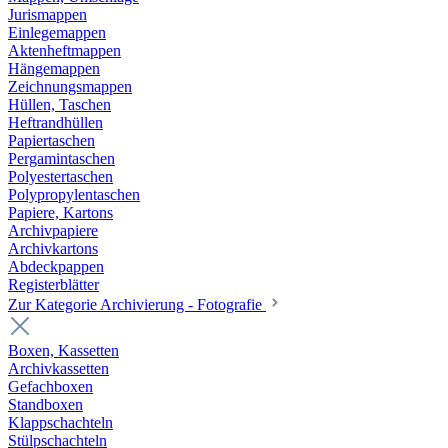
Jurismappen
Einlegemappen
Aktenheftmappen
Hängemappen
Zeichnungsmappen
Hüllen, Taschen
Heftrandhüllen
Papiertaschen
Pergamintaschen
Polyestertaschen
Polypropylentaschen
Papiere, Kartons
Archivpapiere
Archivkartons
Abdeckpappen
Registerblätter
Zur Kategorie Archivierung - Fotografie
Boxen, Kassetten
Archivkassetten
Gefachboxen
Standboxen
Klappschachteln
Stülpschachteln