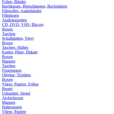
Folien, Bänder
Buchkissen, Bleischlangen, Buchstützen
Filmrollen, Audiobänder
Filmdosen
Audiokassetten
CD, DVD, VHS, Blu-ray
Boxen
Taschen
Schallplatten, Vinyl
Boxen
Taschen, Hüllen
Karten, Pläne, Plakate
Boxen
Mappen
Taschen
Fixierungen
Objekte, Textilien
Boxen
Vliese, Papiere, Folien
Beutel
Urkunden, Siegel
Archivboxen
Mappen
Halterungen
Vliese, Papiere