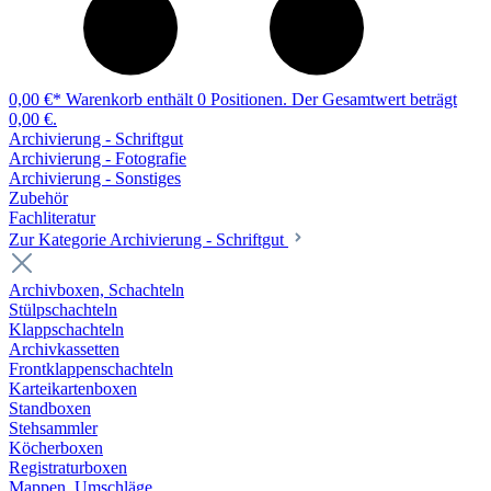
0,00 €*
Warenkorb enthält 0 Positionen. Der Gesamtwert beträgt
0,00 €.
Archivierung - Schriftgut
Archivierung - Fotografie
Archivierung - Sonstiges
Zubehör
Fachliteratur
Zur Kategorie Archivierung - Schriftgut
Archivboxen, Schachteln
Stülpschachteln
Klappschachteln
Archivkassetten
Frontklappenschachteln
Karteikartenboxen
Standboxen
Stehsammler
Köcherboxen
Registraturboxen
Mappen, Umschläge