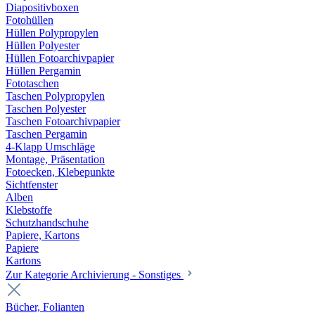
Diapositivboxen
Fotohüllen
Hüllen Polypropylen
Hüllen Polyester
Hüllen Fotoarchivpapier
Hüllen Pergamin
Fototaschen
Taschen Polypropylen
Taschen Polyester
Taschen Fotoarchivpapier
Taschen Pergamin
4-Klapp Umschläge
Montage, Präsentation
Fotoecken, Klebepunkte
Sichtfenster
Alben
Klebstoffe
Schutzhandschuhe
Papiere, Kartons
Papiere
Kartons
Zur Kategorie Archivierung - Sonstiges
Bücher, Folianten