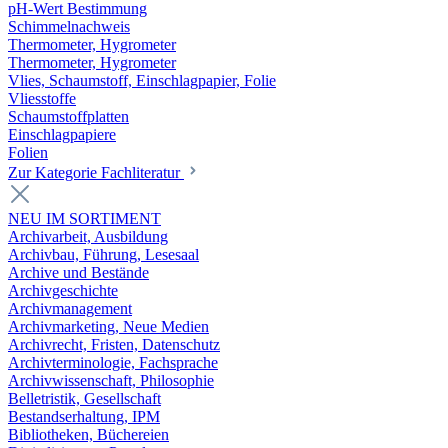
pH-Wert Bestimmung
Schimmelnachweis
Thermometer, Hygrometer
Thermometer, Hygrometer
Vlies, Schaumstoff, Einschlagpapier, Folie
Vliesstoffe
Schaumstoffplatten
Einschlagpapiere
Folien
Zur Kategorie Fachliteratur
NEU IM SORTIMENT
Archivarbeit, Ausbildung
Archivbau, Führung, Lesesaal
Archive und Bestände
Archivgeschichte
Archivmanagement
Archivmarketing, Neue Medien
Archivrecht, Fristen, Datenschutz
Archivterminologie, Fachsprache
Archivwissenschaft, Philosophie
Belletristik, Gesellschaft
Bestandserhaltung, IPM
Bibliotheken, Büchereien