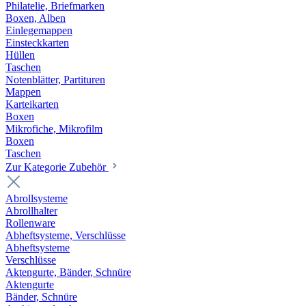
Philatelie, Briefmarken
Boxen, Alben
Einlegemappen
Einsteckkarten
Hüllen
Taschen
Notenblätter, Partituren
Mappen
Karteikarten
Boxen
Mikrofiche, Mikrofilm
Boxen
Taschen
Zur Kategorie Zubehör
Abrollsysteme
Abrollhalter
Rollenware
Abheftsysteme, Verschlüsse
Abheftsysteme
Verschlüsse
Aktengurte, Bänder, Schnüre
Aktengurte
Bänder, Schnüre