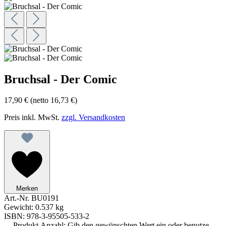
Bruchsal - Der Comic
17,90 €
(netto 16,73 €)
Preis inkl. MwSt.
zzgl. Versandkosten
Merken
Art.-Nr.
BU0191
Gewicht:
0.537 kg
ISBN:
978-3-95505-533-2
Produkt Anzahl: Gib den gewünschten Wert ein oder benutze