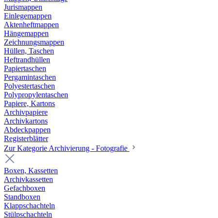
Jurismappen
Einlegemappen
Aktenheftmappen
Hängemappen
Zeichnungsmappen
Hüllen, Taschen
Heftrandhüllen
Papiertaschen
Pergamintaschen
Polyestertaschen
Polypropylentaschen
Papiere, Kartons
Archivpapiere
Archivkartons
Abdeckpappen
Registerblätter
Zur Kategorie Archivierung - Fotografie
Boxen, Kassetten
Archivkassetten
Gefachboxen
Standboxen
Klappschachteln
Stülpschachteln