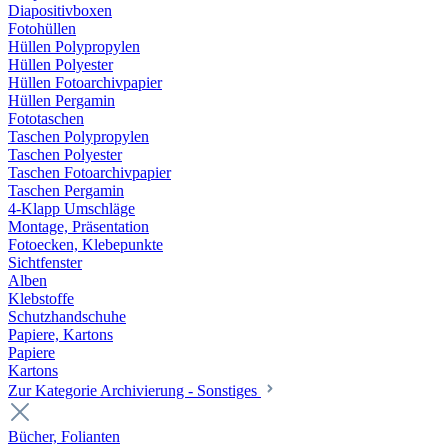
Diapositivboxen
Fotohüllen
Hüllen Polypropylen
Hüllen Polyester
Hüllen Fotoarchivpapier
Hüllen Pergamin
Fototaschen
Taschen Polypropylen
Taschen Polyester
Taschen Fotoarchivpapier
Taschen Pergamin
4-Klapp Umschläge
Montage, Präsentation
Fotoecken, Klebepunkte
Sichtfenster
Alben
Klebstoffe
Schutzhandschuhe
Papiere, Kartons
Papiere
Kartons
Zur Kategorie Archivierung - Sonstiges
Bücher, Folianten