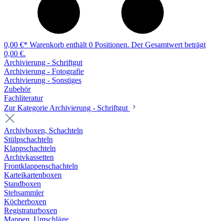
0,00 €*
Warenkorb enthält 0 Positionen. Der Gesamtwert beträgt
0,00 €.
Archivierung - Schriftgut
Archivierung - Fotografie
Archivierung - Sonstiges
Zubehör
Fachliteratur
Zur Kategorie Archivierung - Schriftgut
Archivboxen, Schachteln
Stülpschachteln
Klappschachteln
Archivkassetten
Frontklappenschachteln
Karteikartenboxen
Standboxen
Stehsammler
Köcherboxen
Registraturboxen
Mappen, Umschläge