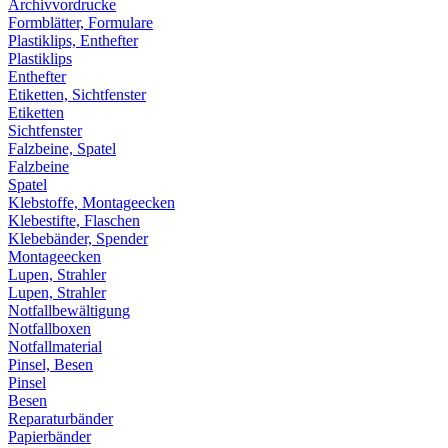
Archivvordrucke
Formblätter, Formulare
Plastiklips, Enthefter
Plastiklips
Enthefter
Etiketten, Sichtfenster
Etiketten
Sichtfenster
Falzbeine, Spatel
Falzbeine
Spatel
Klebstoffe, Montageecken
Klebestifte, Flaschen
Klebebänder, Spender
Montageecken
Lupen, Strahler
Lupen, Strahler
Notfallbewältigung
Notfallboxen
Notfallmaterial
Pinsel, Besen
Pinsel
Besen
Reparaturbänder
Papierbänder