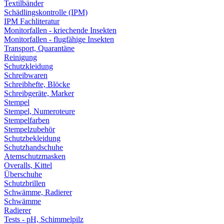
Textilbänder
Schädlingskontrolle (IPM)
IPM Fachliteratur
Monitorfallen - kriechende Insekten
Monitorfallen - flugfähige Insekten
Transport, Quarantäne
Reinigung
Schutzkleidung
Schreibwaren
Schreibhefte, Blöcke
Schreibgeräte, Marker
Stempel
Stempel, Numeroteure
Stempelfarben
Stempelzubehör
Schutzbekleidung
Schutzhandschuhe
Atemschutzmasken
Overalls, Kittel
Überschuhe
Schutzbrillen
Schwämme, Radierer
Schwämme
Radierer
Tests - pH, Schimmelpilz