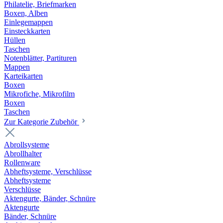
Philatelie, Briefmarken
Boxen, Alben
Einlegemappen
Einsteckkarten
Hüllen
Taschen
Notenblätter, Partituren
Mappen
Karteikarten
Boxen
Mikrofiche, Mikrofilm
Boxen
Taschen
Zur Kategorie Zubehör
Abrollsysteme
Abrollhalter
Rollenware
Abheftsysteme, Verschlüsse
Abheftsysteme
Verschlüsse
Aktengurte, Bänder, Schnüre
Aktengurte
Bänder, Schnüre