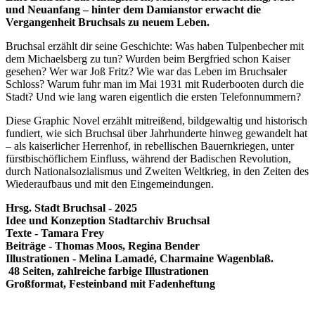
und Neuanfang – hinter dem Damianstor erwacht die
Vergangenheit Bruchsals zu neuem Leben.
Bruchsal erzählt dir seine Geschichte: Was haben Tulpenbecher mit
dem Michaelsberg zu tun? Wurden beim Bergfried schon Kaiser
gesehen? Wer war Joß Fritz? Wie war das Leben im Bruchsaler
Schloss? Warum fuhr man im Mai 1931 mit Ruderbooten durch die
Stadt? Und wie lang waren eigentlich die ersten Telefonnummern?
Diese Graphic Novel erzählt mitreißend, bildgewaltig und historisch
fundiert, wie sich Bruchsal über Jahrhunderte hinweg gewandelt hat
– als kaiserlicher Herrenhof, in rebellischen Bauernkriegen, unter
fürst­bischöflichem Einfluss, während der Badischen Revolution,
durch National­sozialismus und Zweiten Weltkrieg, in den Zeiten des
Wiederaufbaus und mit den Eingemeindungen.
Hrsg. Stadt Bruchsal - 2025
Idee und Konzeption Stadtarchiv Bruchsal
Texte - Tamara Frey
Beiträge - Thomas Moos, Regina Bender
Illustrationen - Melina Lamadé, Charmaine Wagenblaß.
48 Seiten, zahlreiche farbige Illustrationen
Großformat, Festeinband mit Fadenheftung