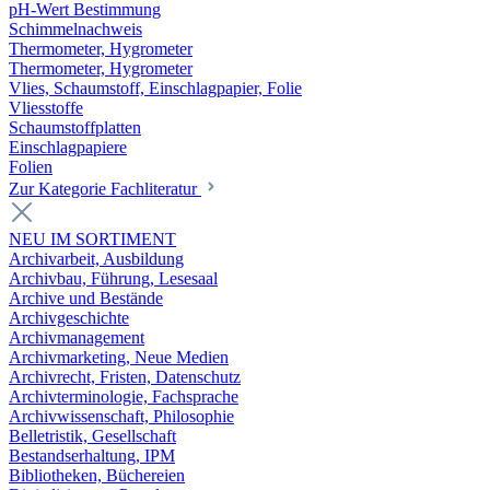
pH-Wert Bestimmung
Schimmelnachweis
Thermometer, Hygrometer
Thermometer, Hygrometer
Vlies, Schaumstoff, Einschlagpapier, Folie
Vliesstoffe
Schaumstoffplatten
Einschlagpapiere
Folien
Zur Kategorie Fachliteratur
NEU IM SORTIMENT
Archivarbeit, Ausbildung
Archivbau, Führung, Lesesaal
Archive und Bestände
Archivgeschichte
Archivmanagement
Archivmarketing, Neue Medien
Archivrecht, Fristen, Datenschutz
Archivterminologie, Fachsprache
Archivwissenschaft, Philosophie
Belletristik, Gesellschaft
Bestandserhaltung, IPM
Bibliotheken, Büchereien