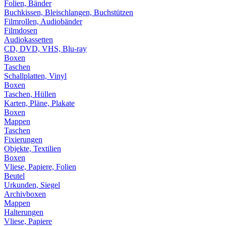
Folien, Bänder
Buchkissen, Bleischlangen, Buchstützen
Filmrollen, Audiobänder
Filmdosen
Audiokassetten
CD, DVD, VHS, Blu-ray
Boxen
Taschen
Schallplatten, Vinyl
Boxen
Taschen, Hüllen
Karten, Pläne, Plakate
Boxen
Mappen
Taschen
Fixierungen
Objekte, Textilien
Boxen
Vliese, Papiere, Folien
Beutel
Urkunden, Siegel
Archivboxen
Mappen
Halterungen
Vliese, Papiere