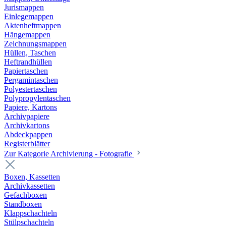
Jurismappen
Einlegemappen
Aktenheftmappen
Hängemappen
Zeichnungsmappen
Hüllen, Taschen
Heftrandhüllen
Papiertaschen
Pergamintaschen
Polyestertaschen
Polypropylentaschen
Papiere, Kartons
Archivpapiere
Archivkartons
Abdeckpappen
Registerblätter
Zur Kategorie Archivierung - Fotografie
Boxen, Kassetten
Archivkassetten
Gefachboxen
Standboxen
Klappschachteln
Stülpschachteln