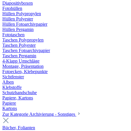
Diapositivboxen
Fotohüllen
Hüllen Polypropylen
Hüllen Polyester
Hüllen Fotoarchivpapier
Hüllen Pergamin
Fototaschen
Taschen Polypropylen
Taschen Polyester
Taschen Fotoarchivpapier
Taschen Pergamin
4-Klapp Umschläge
Montage, Präsentation
Fotoecken, Klebepunkte
Sichtfenster
Alben
Klebstoffe
Schutzhandschuhe
Papiere, Kartons
Papiere
Kartons
Zur Kategorie Archivierung - Sonstiges
Bücher, Folianten