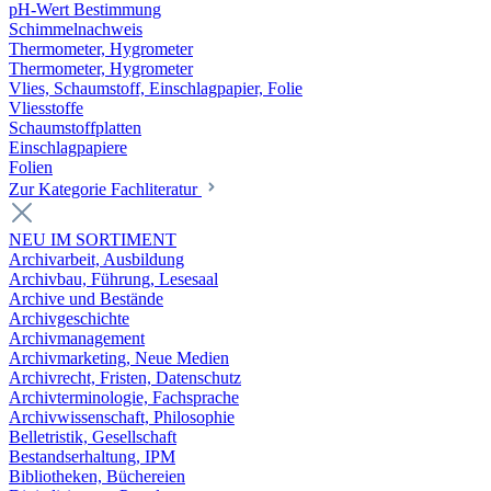
pH-Wert Bestimmung
Schimmelnachweis
Thermometer, Hygrometer
Thermometer, Hygrometer
Vlies, Schaumstoff, Einschlagpapier, Folie
Vliesstoffe
Schaumstoffplatten
Einschlagpapiere
Folien
Zur Kategorie Fachliteratur
NEU IM SORTIMENT
Archivarbeit, Ausbildung
Archivbau, Führung, Lesesaal
Archive und Bestände
Archivgeschichte
Archivmanagement
Archivmarketing, Neue Medien
Archivrecht, Fristen, Datenschutz
Archivterminologie, Fachsprache
Archivwissenschaft, Philosophie
Belletristik, Gesellschaft
Bestandserhaltung, IPM
Bibliotheken, Büchereien