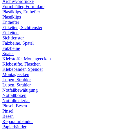
Archivvordrucke
Formblätter, Formulare
Plastiklips, Enthefter
Plastiklips
Enthefter
Etiketten, Sichtfenster
Etiketten
Sichtfenster
Falzbeine, Spatel
Falzbeine
Spatel
Klebstoffe, Montageecken
Klebestifte, Flaschen
Klebebänder, Spender
Montageecken
Lupen, Strahler
Lupen, Strahler
Notfallbewältigung
Notfallboxen
Notfallmaterial
Pinsel, Besen
Pinsel
Besen
Reparaturbänder
Papierbänder