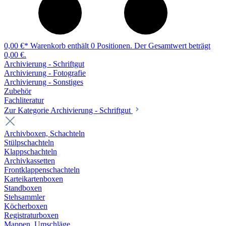
0,00 €*
Warenkorb enthält 0 Positionen. Der Gesamtwert beträgt
0,00 €.
Archivierung - Schriftgut
Archivierung - Fotografie
Archivierung - Sonstiges
Zubehör
Fachliteratur
Zur Kategorie Archivierung - Schriftgut
Archivboxen, Schachteln
Stülpschachteln
Klappschachteln
Archivkassetten
Frontklappenschachteln
Karteikartenboxen
Standboxen
Stehsammler
Köcherboxen
Registraturboxen
Mappen, Umschläge