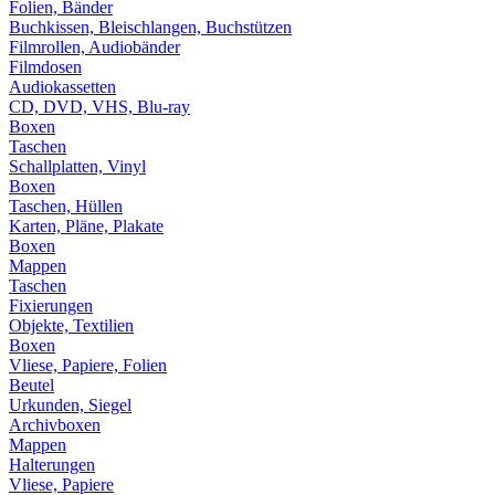
Folien, Bänder
Buchkissen, Bleischlangen, Buchstützen
Filmrollen, Audiobänder
Filmdosen
Audiokassetten
CD, DVD, VHS, Blu-ray
Boxen
Taschen
Schallplatten, Vinyl
Boxen
Taschen, Hüllen
Karten, Pläne, Plakate
Boxen
Mappen
Taschen
Fixierungen
Objekte, Textilien
Boxen
Vliese, Papiere, Folien
Beutel
Urkunden, Siegel
Archivboxen
Mappen
Halterungen
Vliese, Papiere