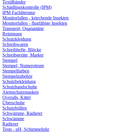
Textilbänder
Schädlingskontrolle (IPM)
IPM Fachliteratur
Monitorfallen - kriechende Insekten
Monitorfallen - flugfähige Insekten
Transport, Quarantäne
Reinigung
Schutzkleidung
Schreibwaren
Schreibhefte, Blöcke
Schreibgeräte, Marker
Stempel
Stempel, Numeroteure
Stempelfarben
Stempelzubehör
Schutzbekleidung
Schutzhandschuhe
Atemschutzmasken
Overalls, Kittel
Überschuhe
Schutzbrillen
Schwämme, Radierer
Schwämme
Radierer
Tests - pH, Schimmelpilz