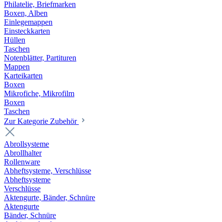
Philatelie, Briefmarken
Boxen, Alben
Einlegemappen
Einsteckkarten
Hüllen
Taschen
Notenblätter, Partituren
Mappen
Karteikarten
Boxen
Mikrofiche, Mikrofilm
Boxen
Taschen
Zur Kategorie Zubehör
Abrollsysteme
Abrollhalter
Rollenware
Abheftsysteme, Verschlüsse
Abheftsysteme
Verschlüsse
Aktengurte, Bänder, Schnüre
Aktengurte
Bänder, Schnüre