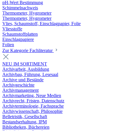
pH-Wert Bestimmung
Schimmelnachweis
Thermometer, Hygrometer
Thermometer, Hygrometer
Vlies, Schaumstoff, Einschlagpapier, Folie
Vliesstoffe
Schaumstoffplatten
Einschlagpapiere
Folien
Zur Kategorie Fachliteratur
NEU IM SORTIMENT
Archivarbeit, Ausbildung
Archivbau, Führung, Lesesaal
Archive und Bestände
Archivgeschichte
Archivmanagement
Archivmarketing, Neue Medien
Archivrecht, Fristen, Datenschutz
Archivterminologie, Fachsprache
Archivwissenschaft, Philosophie
Belletristik, Gesellschaft
Bestandserhaltung, IPM
Bibliotheken, Büchereien