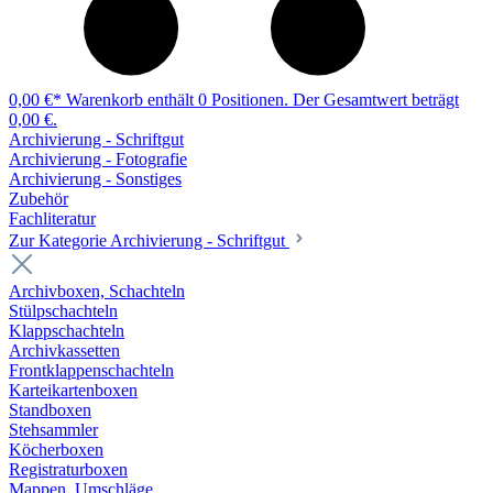
0,00 €*
Warenkorb enthält 0 Positionen. Der Gesamtwert beträgt
0,00 €.
Archivierung - Schriftgut
Archivierung - Fotografie
Archivierung - Sonstiges
Zubehör
Fachliteratur
Zur Kategorie Archivierung - Schriftgut
Archivboxen, Schachteln
Stülpschachteln
Klappschachteln
Archivkassetten
Frontklappenschachteln
Karteikartenboxen
Standboxen
Stehsammler
Köcherboxen
Registraturboxen
Mappen, Umschläge