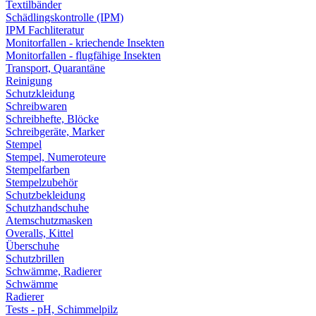
Textilbänder
Schädlingskontrolle (IPM)
IPM Fachliteratur
Monitorfallen - kriechende Insekten
Monitorfallen - flugfähige Insekten
Transport, Quarantäne
Reinigung
Schutzkleidung
Schreibwaren
Schreibhefte, Blöcke
Schreibgeräte, Marker
Stempel
Stempel, Numeroteure
Stempelfarben
Stempelzubehör
Schutzbekleidung
Schutzhandschuhe
Atemschutzmasken
Overalls, Kittel
Überschuhe
Schutzbrillen
Schwämme, Radierer
Schwämme
Radierer
Tests - pH, Schimmelpilz