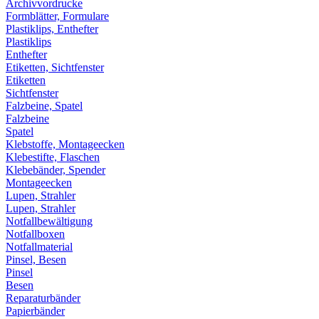
Archivvordrucke
Formblätter, Formulare
Plastiklips, Enthefter
Plastiklips
Enthefter
Etiketten, Sichtfenster
Etiketten
Sichtfenster
Falzbeine, Spatel
Falzbeine
Spatel
Klebstoffe, Montageecken
Klebestifte, Flaschen
Klebebänder, Spender
Montageecken
Lupen, Strahler
Lupen, Strahler
Notfallbewältigung
Notfallboxen
Notfallmaterial
Pinsel, Besen
Pinsel
Besen
Reparaturbänder
Papierbänder