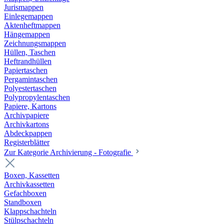
Jurismappen
Einlegemappen
Aktenheftmappen
Hängemappen
Zeichnungsmappen
Hüllen, Taschen
Heftrandhüllen
Papiertaschen
Pergamintaschen
Polyestertaschen
Polypropylentaschen
Papiere, Kartons
Archivpapiere
Archivkartons
Abdeckpappen
Registerblätter
Zur Kategorie Archivierung - Fotografie
Boxen, Kassetten
Archivkassetten
Gefachboxen
Standboxen
Klappschachteln
Stülpschachteln