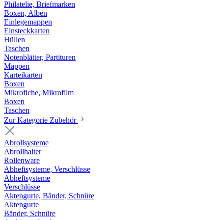
Philatelie, Briefmarken
Boxen, Alben
Einlegemappen
Einsteckkarten
Hüllen
Taschen
Notenblätter, Partituren
Mappen
Karteikarten
Boxen
Mikrofiche, Mikrofilm
Boxen
Taschen
Zur Kategorie Zubehör
Abrollsysteme
Abrollhalter
Rollenware
Abheftsysteme, Verschlüsse
Abheftsysteme
Verschlüsse
Aktengurte, Bänder, Schnüre
Aktengurte
Bänder, Schnüre