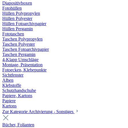
Diapositivboxen
Fotohüllen
Hüllen Polypropylen
Hüllen Polyester
Hüllen Fotoarchivpapier
Hüllen Pergamin
Fototaschen
Taschen Polypropylen
Taschen Polyester
Taschen Fotoarchivpapier
Taschen Pergamin
4-Klapp Umschläge
Montage, Präsentation
Fotoecken, Klebepunkte
Sichtfenster
Alben
Klebstoffe
Schutzhandschuhe
Papiere, Kartons
Papiere
Kartons
Zur Kategorie Archivierung - Sonstiges
Bücher, Folianten