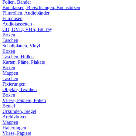
Folien, Bänder
Buchkissen, Bleischlangen, Buchstützen
Filmrollen, Audiobänder
Filmdosen
Audiokassetten
CD, DVD, VHS, Blu-ray
Boxen
Taschen
Schallplatten, Vinyl
Boxen
Taschen, Hüllen
Karten, Pläne, Plakate
Boxen
Mappen
Taschen
Fixierungen
Objekte, Textilien
Boxen
Vliese, Papiere, Folien
Beutel
Urkunden, Siegel
Archivboxen
Mappen
Halterungen
Vliese, Papiere