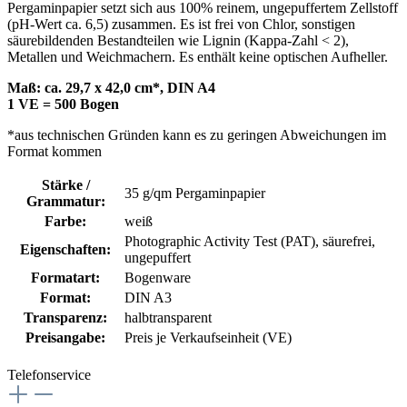
Pergaminpapier setzt sich aus 100% reinem, ungepuffertem Zellstoff
(pH-Wert ca. 6,5) zusammen. Es ist frei von Chlor, sonstigen
säurebildenden Bestandteilen wie Lignin (Kappa-Zahl < 2),
Metallen und Weichmachern. Es enthält keine optischen Aufheller.
Maß: ca. 29,7 x 42,0 cm*, DIN A4
1 VE = 500 Bogen
*aus technischen Gründen kann es zu geringen Abweichungen im
Format kommen
Stärke /
35 g/qm Pergaminpapier
Grammatur:
Farbe:
weiß
Photographic Activity Test (PAT)
, säurefrei,
Eigenschaften:
ungepuffert
Formatart:
Bogenware
Format:
DIN A3
Transparenz:
halbtransparent
Preisangabe:
Preis je Verkaufseinheit (VE)
Telefonservice