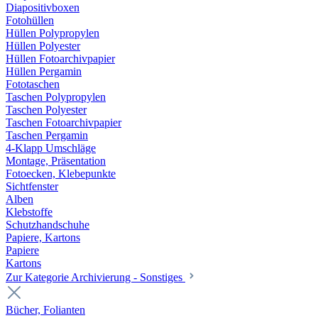
Diapositivboxen
Fotohüllen
Hüllen Polypropylen
Hüllen Polyester
Hüllen Fotoarchivpapier
Hüllen Pergamin
Fototaschen
Taschen Polypropylen
Taschen Polyester
Taschen Fotoarchivpapier
Taschen Pergamin
4-Klapp Umschläge
Montage, Präsentation
Fotoecken, Klebepunkte
Sichtfenster
Alben
Klebstoffe
Schutzhandschuhe
Papiere, Kartons
Papiere
Kartons
Zur Kategorie Archivierung - Sonstiges
Bücher, Folianten