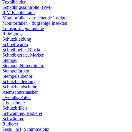
Textilbänder
Schädlingskontrolle (IPM)
IPM Fachliteratur
Monitorfallen - kriechende Insekten
Monitorfallen - flugfähige Insekten
Transport, Quarantäne
Reinigung
Schutzkleidung
Schreibwaren
Schreibhefte, Blöcke
Schreibgeräte, Marker
Stempel
Stempel, Numeroteure
Stempelfarben
Stempelzubehör
Schutzbekleidung
Schutzhandschuhe
Atemschutzmasken
Overalls, Kittel
Überschuhe
Schutzbrillen
Schwämme, Radierer
Schwämme
Radierer
Tests - pH, Schimmelpilz