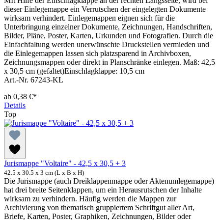
MIt Hilfe der Einschlagklappe an der rechten Längsseite, wird bei
dieser Einlegemappe ein Verrutschen der eingelegten Dokumente
wirksam verhindert. Einlegemappen eignen sich für die
Unterbringung einzelner Dokumente, Zeichnungen, Handschriften,
Bilder, Pläne, Poster, Karten, Urkunden und Fotografien. Durch die
Einfachfaltung werden unerwünschte Druckstellen vermieden und
die Einlegemappen lassen sich platzsparend in Archivboxen,
Zeichnungsmappen oder direkt in Planschränke einlegen. Maß: 42,5
x 30,5 cm (gefaltet)Einschlagklappe: 10,5 cm
Art.-Nr. 67243-KL
ab
0,38 €*
Details
Top
Jurismappe "Voltaire" - 42,5 x 30,5 + 3
42.5 x 30.5 x 3 cm (L x B x H)
Die Jurismappe (auch Dreiklappenmappe oder Aktenumlegemappe)
hat drei breite Seitenklappen, um ein Herausrutschen der Inhalte
wirksam zu verhindern. Häufig werden die Mappen zur
Archivierung von thematisch gruppiertem Schriftgut aller Art,
Briefe, Karten, Poster, Graphiken, Zeichnungen, Bilder oder