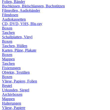
Folien, Bänder
Buchkissen, Bleischlangen, Buchstützen
Filmrollen, Audiobänder
Filmdosen
Audiokassetten
CD, DVD, VHS, Blu-ray
Boxen
Taschen
Schallplatten, Vinyl
Boxen
Taschen, Hüllen
Karten, Pläne, Plakate
Boxen
Mappen
Taschen
Fixierungen
Objekte, Textilien
Boxen
Vliese, Papiere, Folien
Beutel
Urkunden, Siegel
Archivboxen
Mappen
Halterungen
Vliese, Papiere