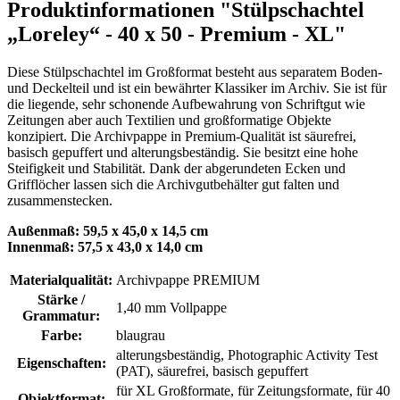
Produktinformationen "Stülpschachtel
„Loreley“ - 40 x 50 - Premium - XL"
Diese Stülpschachtel im Großformat besteht aus separatem Boden-
und Deckelteil und ist ein bewährter Klassiker im Archiv. Sie ist für
die liegende, sehr schonende Aufbewahrung von Schriftgut wie
Zeitungen aber auch Textilien und großformatige Objekte
konzipiert. Die Archivpappe in Premium-Qualität ist säurefrei,
basisch gepuffert und alterungsbeständig. Sie besitzt eine hohe
Steifigkeit und Stabilität. Dank der abgerundeten Ecken und
Grifflöcher lassen sich die Archivgutbehälter gut falten und
zusammenstecken.
Außenmaß: 59,5 x 45,0 x 14,5 cm
Innenmaß: 57,5 x 43,0 x 14,0 cm
Materialqualität:
Archivpappe PREMIUM
Stärke /
1,40 mm Vollpappe
Grammatur:
Farbe:
blaugrau
alterungsbeständig
, Photographic Activity Test
Eigenschaften:
(PAT)
, säurefrei, basisch gepuffert
für XL Großformate
, für Zeitungsformate
, für 40
Objektformat: