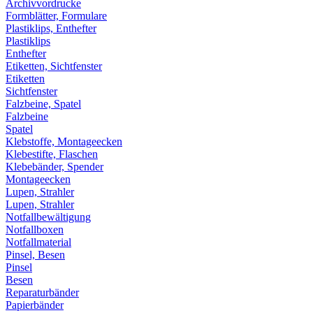
Archivvordrucke
Formblätter, Formulare
Plastiklips, Enthefter
Plastiklips
Enthefter
Etiketten, Sichtfenster
Etiketten
Sichtfenster
Falzbeine, Spatel
Falzbeine
Spatel
Klebstoffe, Montageecken
Klebestifte, Flaschen
Klebebänder, Spender
Montageecken
Lupen, Strahler
Lupen, Strahler
Notfallbewältigung
Notfallboxen
Notfallmaterial
Pinsel, Besen
Pinsel
Besen
Reparaturbänder
Papierbänder