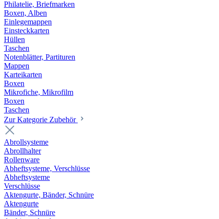
Philatelie, Briefmarken
Boxen, Alben
Einlegemappen
Einsteckkarten
Hüllen
Taschen
Notenblätter, Partituren
Mappen
Karteikarten
Boxen
Mikrofiche, Mikrofilm
Boxen
Taschen
Zur Kategorie Zubehör
Abrollsysteme
Abrollhalter
Rollenware
Abheftsysteme, Verschlüsse
Abheftsysteme
Verschlüsse
Aktengurte, Bänder, Schnüre
Aktengurte
Bänder, Schnüre