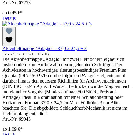
Art.-Nr. 67253
ab
0,45 €*
Details
Aktenheftmappe "Adagio" - 37,0 x 24,5 + 3
37 x 24.5 x 3 cm (L x B x H)
Die Aktenheftmappe „Adagio“ mit zwei Heftlöchern eignet sich
insbesondere zum Aufbewahren von gelochtem Schriftgut. Der
Achivkarton in hochwertiger, alterungsbeständiger Premium Plus-
Qualität (DIN ISO 9706 und erfolgreich PAT-getestet) entspricht
darüber hinaus den neuesten Richtlinien für Archivverpackungen
(DIN ISO 16245-A). Auf Wunsch bedrucken wir die Mappen nach
individueller Vorgabe (Mindestauflage: 500 Stück, Preis auf
Anfrage). Ideal in Kombination mit einer Schlauchheftung oder
Heftzunge. Format: 37,0 x 24,5 cmMax. Füllhöhe: 3 cm Bitte
beachten Sie: Die abgebildete Schlauchheft-Mechanik ist nicht im
Lieferumfang enthalten.
Art.-Nr. 69043
ab
1,09 €*
Details