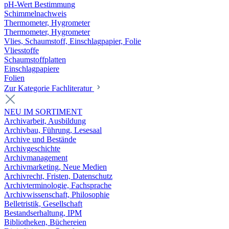
pH-Wert Bestimmung
Schimmelnachweis
Thermometer, Hygrometer
Thermometer, Hygrometer
Vlies, Schaumstoff, Einschlagpapier, Folie
Vliesstoffe
Schaumstoffplatten
Einschlagpapiere
Folien
Zur Kategorie Fachliteratur
NEU IM SORTIMENT
Archivarbeit, Ausbildung
Archivbau, Führung, Lesesaal
Archive und Bestände
Archivgeschichte
Archivmanagement
Archivmarketing, Neue Medien
Archivrecht, Fristen, Datenschutz
Archivterminologie, Fachsprache
Archivwissenschaft, Philosophie
Belletristik, Gesellschaft
Bestandserhaltung, IPM
Bibliotheken, Büchereien