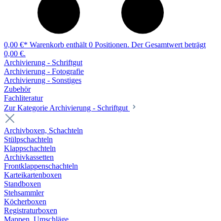
0,00 €*
Warenkorb enthält 0 Positionen. Der Gesamtwert beträgt
0,00 €.
Archivierung - Schriftgut
Archivierung - Fotografie
Archivierung - Sonstiges
Zubehör
Fachliteratur
Zur Kategorie Archivierung - Schriftgut
Archivboxen, Schachteln
Stülpschachteln
Klappschachteln
Archivkassetten
Frontklappenschachteln
Karteikartenboxen
Standboxen
Stehsammler
Köcherboxen
Registraturboxen
Mappen, Umschläge