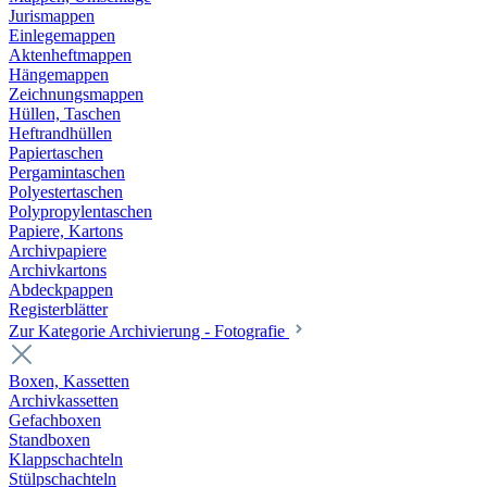
Jurismappen
Einlegemappen
Aktenheftmappen
Hängemappen
Zeichnungsmappen
Hüllen, Taschen
Heftrandhüllen
Papiertaschen
Pergamintaschen
Polyestertaschen
Polypropylentaschen
Papiere, Kartons
Archivpapiere
Archivkartons
Abdeckpappen
Registerblätter
Zur Kategorie Archivierung - Fotografie
Boxen, Kassetten
Archivkassetten
Gefachboxen
Standboxen
Klappschachteln
Stülpschachteln