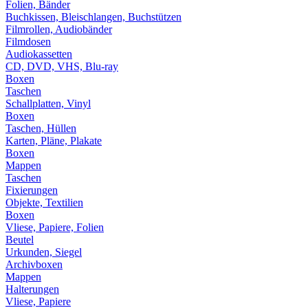
Folien, Bänder
Buchkissen, Bleischlangen, Buchstützen
Filmrollen, Audiobänder
Filmdosen
Audiokassetten
CD, DVD, VHS, Blu-ray
Boxen
Taschen
Schallplatten, Vinyl
Boxen
Taschen, Hüllen
Karten, Pläne, Plakate
Boxen
Mappen
Taschen
Fixierungen
Objekte, Textilien
Boxen
Vliese, Papiere, Folien
Beutel
Urkunden, Siegel
Archivboxen
Mappen
Halterungen
Vliese, Papiere