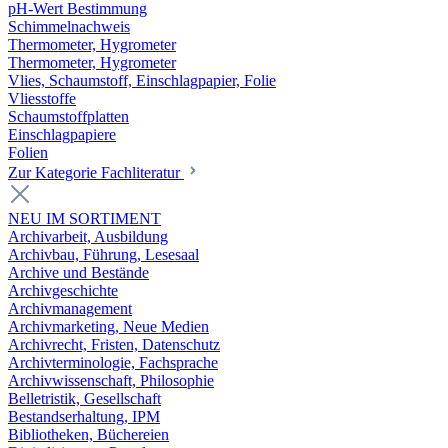
pH-Wert Bestimmung
Schimmelnachweis
Thermometer, Hygrometer
Thermometer, Hygrometer
Vlies, Schaumstoff, Einschlagpapier, Folie
Vliesstoffe
Schaumstoffplatten
Einschlagpapiere
Folien
Zur Kategorie Fachliteratur
NEU IM SORTIMENT
Archivarbeit, Ausbildung
Archivbau, Führung, Lesesaal
Archive und Bestände
Archivgeschichte
Archivmanagement
Archivmarketing, Neue Medien
Archivrecht, Fristen, Datenschutz
Archivterminologie, Fachsprache
Archivwissenschaft, Philosophie
Belletristik, Gesellschaft
Bestandserhaltung, IPM
Bibliotheken, Büchereien