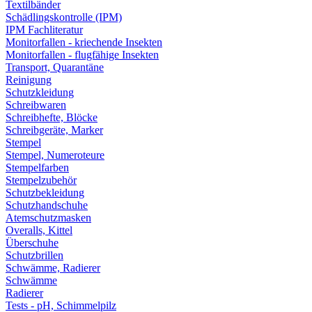
Textilbänder
Schädlingskontrolle (IPM)
IPM Fachliteratur
Monitorfallen - kriechende Insekten
Monitorfallen - flugfähige Insekten
Transport, Quarantäne
Reinigung
Schutzkleidung
Schreibwaren
Schreibhefte, Blöcke
Schreibgeräte, Marker
Stempel
Stempel, Numeroteure
Stempelfarben
Stempelzubehör
Schutzbekleidung
Schutzhandschuhe
Atemschutzmasken
Overalls, Kittel
Überschuhe
Schutzbrillen
Schwämme, Radierer
Schwämme
Radierer
Tests - pH, Schimmelpilz