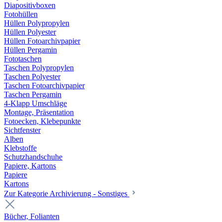
Diapositivboxen
Fotohüllen
Hüllen Polypropylen
Hüllen Polyester
Hüllen Fotoarchivpapier
Hüllen Pergamin
Fototaschen
Taschen Polypropylen
Taschen Polyester
Taschen Fotoarchivpapier
Taschen Pergamin
4-Klapp Umschläge
Montage, Präsentation
Fotoecken, Klebepunkte
Sichtfenster
Alben
Klebstoffe
Schutzhandschuhe
Papiere, Kartons
Papiere
Kartons
Zur Kategorie Archivierung - Sonstiges
Bücher, Folianten