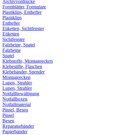
Archivvordrucke
Formblätter, Formulare
Plastiklips, Enthefter
Plastiklips
Enthefter
Etiketten, Sichtfenster
Etiketten
Sichtfenster
Falzbeine, Spatel
Falzbeine
Spatel
Klebstoffe, Montageecken
Klebestifte, Flaschen
Klebebänder, Spender
Montageecken
Lupen, Strahler
Lupen, Strahler
Notfallbewältigung
Notfallboxen
Notfallmaterial
Pinsel, Besen
Pinsel
Besen
Reparaturbänder
Papierbänder