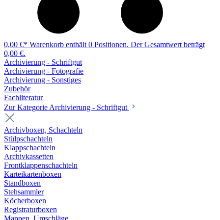
0,00 €*
Warenkorb enthält 0 Positionen. Der Gesamtwert beträgt
0,00 €.
Archivierung - Schriftgut
Archivierung - Fotografie
Archivierung - Sonstiges
Zubehör
Fachliteratur
Zur Kategorie Archivierung - Schriftgut
Archivboxen, Schachteln
Stülpschachteln
Klappschachteln
Archivkassetten
Frontklappenschachteln
Karteikartenboxen
Standboxen
Stehsammler
Köcherboxen
Registraturboxen
Mappen, Umschläge