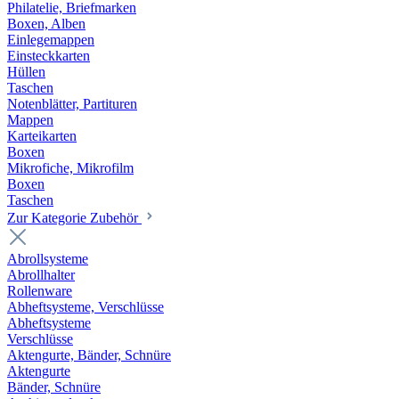
Philatelie, Briefmarken
Boxen, Alben
Einlegemappen
Einsteckkarten
Hüllen
Taschen
Notenblätter, Partituren
Mappen
Karteikarten
Boxen
Mikrofiche, Mikrofilm
Boxen
Taschen
Zur Kategorie Zubehör
Abrollsysteme
Abrollhalter
Rollenware
Abheftsysteme, Verschlüsse
Abheftsysteme
Verschlüsse
Aktengurte, Bänder, Schnüre
Aktengurte
Bänder, Schnüre