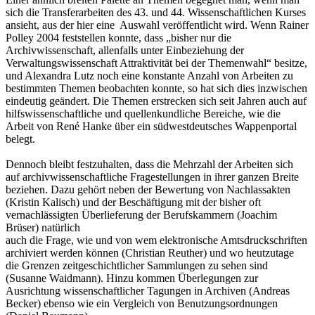
sich die Transferarbeiten des 43. und 44. Wissenschaftlichen Kurses
ansieht, aus der hier eine Auswahl veröffentlicht wird. Wenn Rainer
Polley 2004 feststellen konnte, dass „bisher nur die
Archivwissenschaft, allenfalls unter Einbeziehung der
Verwaltungswissenschaft Attraktivität bei der Themenwahl“ besitze,
und Alexandra Lutz noch eine konstante Anzahl von Arbeiten zu
bestimmten Themen beobachten konnte, so hat sich dies inzwischen
eindeutig geändert. Die Themen erstrecken sich seit Jahren auch auf
hilfswissenschaftliche und quellenkundliche Bereiche, wie die
Arbeit von René Hanke über ein südwestdeutsches Wappenportal
belegt.
Dennoch bleibt festzuhalten, dass die Mehrzahl der Arbeiten sich
auf archivwissenschaftliche Fragestellungen in ihrer ganzen Breite
beziehen. Dazu gehört neben der Bewertung von Nachlassakten
(Kristin Kalisch) und der Beschäftigung mit der bisher oft
vernachlässigten Überlieferung der Berufskammern (Joachim
Brüser) natürlich
auch die Frage, wie und von wem elektronische Amtsdruckschriften
archiviert werden können (Christian Reuther) und wo heutzutage
die Grenzen zeitgeschichtlicher Sammlungen zu sehen sind
(Susanne Waidmann). Hinzu kommen Überlegungen zur
Ausrichtung wissenschaftlicher Tagungen in Archiven (Andreas
Becker) ebenso wie ein Vergleich von Benutzungsordnungen