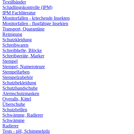
Textilbänder
Schädlingskontrolle (IPM)
IPM Fachliteratur
Monitorfallen - kriechende Insekten
Monitorfallen - flugfähige Insekten
Transport, Quarantäne
Reinigung
Schutzkleidung
Schreibwaren
Schreibhefte, Blöcke
Schreibgeräte, Marker
Stempel
Stempel, Numeroteure
Stempelfarben
Stempelzubehör
Schutzbekleidung
Schutzhandschuhe
Atemschutzmasken
Overalls, Kittel
Überschuhe
Schutzbrillen
Schwämme, Radierer
Schwämme
Radierer
Tests - pH, Schimmelpilz