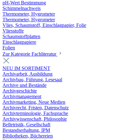
pH-Wert Bestimmung
Schimmelnachweis
Thermometer, Hygrometer
Thermometer, Hygrometer
Vlies, Schaumstoff, Einschlagpapier, Folie
Vliesstoffe
Schaumstoffplatten
Einschlagpapiere
Folien
Zur Kategorie Fachliteratur
NEU IM SORTIMENT
Archivarbeit, Ausbildung
Archivbau, Führung, Lesesaal
Archive und Bestände
Archivgeschichte
Archivmanagement
Archivmarketing, Neue Medien
Archivrecht, Fristen, Datenschutz
Archivterminologie, Fachsprache
Archivwissenschaft, Philosophie
Belletristik, Gesellschaft
Bestandserhaltung, IPM
Bibliotheken, Büchereien