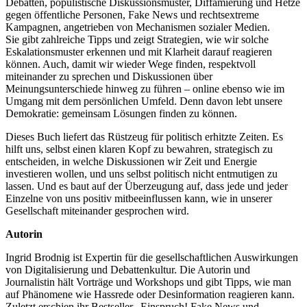
Debatten, populistische Diskussionsmuster, Diffamierung und Hetze
gegen öffentliche Personen, Fake News und rechtsextreme
Kampagnen, angetrieben von Mechanismen sozialer Medien.
Sie gibt zahlreiche Tipps und zeigt Strategien, wie wir solche
Eskalationsmuster erkennen und mit Klarheit darauf reagieren
können. Auch, damit wir wieder Wege finden, respektvoll
miteinander zu sprechen und Diskussionen über
Meinungsunterschiede hinweg zu führen – online ebenso wie im
Umgang mit dem persönlichen Umfeld. Denn davon lebt unsere
Demokratie: gemeinsam Lösungen finden zu können.
Dieses Buch liefert das Rüstzeug für politisch erhitzte Zeiten. Es
hilft uns, selbst einen klaren Kopf zu bewahren, strategisch zu
entscheiden, in welche Diskussionen wir Zeit und Energie
investieren wollen, und uns selbst politisch nicht entmutigen zu
lassen. Und es baut auf der Überzeugung auf, dass jede und jeder
Einzelne von uns positiv mitbeeinflussen kann, wie in unserer
Gesellschaft miteinander gesprochen wird.
Autorin
Ingrid Brodnig ist Expertin für die gesellschaftlichen Auswirkungen
von Digitalisierung und Debattenkultur. Die Autorin und
Journalistin hält Vorträge und Workshops und gibt Tipps, wie man
auf Phänomene wie Hassrede oder Desinformation reagieren kann.
Zuletzt erschien ihr Bestseller „Einspruch! Fake News und