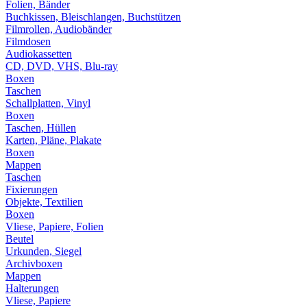
Folien, Bänder
Buchkissen, Bleischlangen, Buchstützen
Filmrollen, Audiobänder
Filmdosen
Audiokassetten
CD, DVD, VHS, Blu-ray
Boxen
Taschen
Schallplatten, Vinyl
Boxen
Taschen, Hüllen
Karten, Pläne, Plakate
Boxen
Mappen
Taschen
Fixierungen
Objekte, Textilien
Boxen
Vliese, Papiere, Folien
Beutel
Urkunden, Siegel
Archivboxen
Mappen
Halterungen
Vliese, Papiere