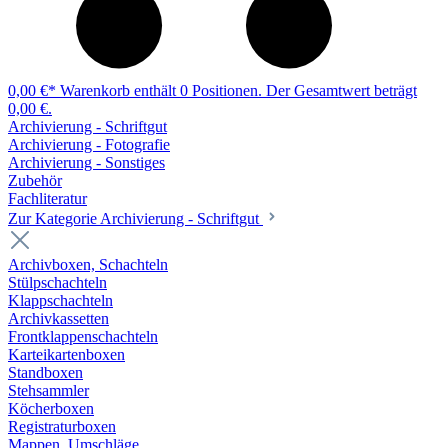
0,00 €*
Warenkorb enthält 0 Positionen. Der Gesamtwert beträgt
0,00 €.
Archivierung - Schriftgut
Archivierung - Fotografie
Archivierung - Sonstiges
Zubehör
Fachliteratur
Zur Kategorie Archivierung - Schriftgut
Archivboxen, Schachteln
Stülpschachteln
Klappschachteln
Archivkassetten
Frontklappenschachteln
Karteikartenboxen
Standboxen
Stehsammler
Köcherboxen
Registraturboxen
Mappen, Umschläge