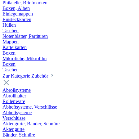
Philatelie, Briefmarken
Boxen, Alben
Einlegemappen
Einsteckkarten
Hüllen
Taschen
Notenblätter, Partituren
Mappen
Karteikarten
Boxen
Mikrofiche, Mikrofilm
Boxen
Taschen
Zur Kategorie Zubehör
Abrollsysteme
Abrollhalter
Rollenware
Abheftsysteme, Verschlüsse
Abheftsysteme
Verschlüsse
Aktengurte, Bänder, Schnüre
Aktengurte
Bänder, Schnüre