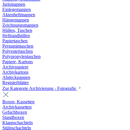
Jurismappen
Einlegemappen
Aktenheftmappen
Hängemappen
Zeichnungsmappen
Hüllen, Taschen
Heftrandhüllen
Papiertaschen
Pergamintaschen
Polyestertaschen
Polypropylentaschen
Papiere, Kartons
Archivpapiere
Archivkartons
Abdeckpappen
Registerblätter
Zur Kategorie Archivierung - Fotografie
Boxen, Kassetten
Archivkassetten
Gefachboxen
Standboxen
Klappschachteln
Stülpschachteln