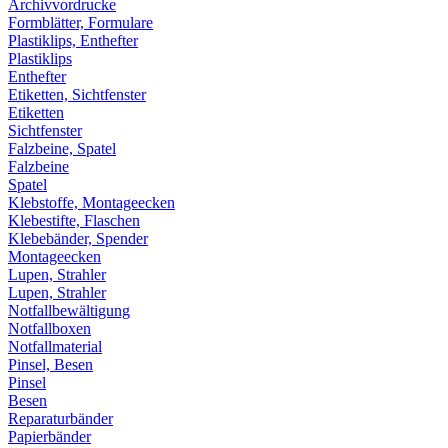
Archivvordrucke
Formblätter, Formulare
Plastiklips, Enthefter
Plastiklips
Enthefter
Etiketten, Sichtfenster
Etiketten
Sichtfenster
Falzbeine, Spatel
Falzbeine
Spatel
Klebstoffe, Montageecken
Klebestifte, Flaschen
Klebebänder, Spender
Montageecken
Lupen, Strahler
Lupen, Strahler
Notfallbewältigung
Notfallboxen
Notfallmaterial
Pinsel, Besen
Pinsel
Besen
Reparaturbänder
Papierbänder