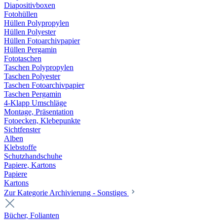
Diapositivboxen
Fotohüllen
Hüllen Polypropylen
Hüllen Polyester
Hüllen Fotoarchivpapier
Hüllen Pergamin
Fototaschen
Taschen Polypropylen
Taschen Polyester
Taschen Fotoarchivpapier
Taschen Pergamin
4-Klapp Umschläge
Montage, Präsentation
Fotoecken, Klebepunkte
Sichtfenster
Alben
Klebstoffe
Schutzhandschuhe
Papiere, Kartons
Papiere
Kartons
Zur Kategorie Archivierung - Sonstiges
Bücher, Folianten