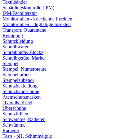
Textilbänder
Schädlingskontrolle (IPM)
IPM Fachliteratur
Monitorfallen - kriechende Insekten
Monitorfallen - flugfähige Insekten
Transport, Quarantäne
Reinigung
Schutzkleidung
Schreibwaren
Schreibhefte, Blöcke
Schreibgeräte, Marker
Stempel
Stempel, Numeroteure
Stempelfarben
Stempelzubehör
Schutzbekleidung
Schutzhandschuhe
Atemschutzmasken
Overalls, Kittel
Überschuhe
Schutzbrillen
Schwämme, Radierer
Schwämme
Radierer
Tests - pH, Schimmelpilz