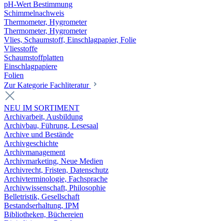
pH-Wert Bestimmung
Schimmelnachweis
Thermometer, Hygrometer
Thermometer, Hygrometer
Vlies, Schaumstoff, Einschlagpapier, Folie
Vliesstoffe
Schaumstoffplatten
Einschlagpapiere
Folien
Zur Kategorie Fachliteratur
NEU IM SORTIMENT
Archivarbeit, Ausbildung
Archivbau, Führung, Lesesaal
Archive und Bestände
Archivgeschichte
Archivmanagement
Archivmarketing, Neue Medien
Archivrecht, Fristen, Datenschutz
Archivterminologie, Fachsprache
Archivwissenschaft, Philosophie
Belletristik, Gesellschaft
Bestandserhaltung, IPM
Bibliotheken, Büchereien