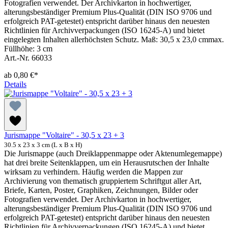
Fotografien verwendet. Der Archivkarton in hochwertiger,
alterungsbeständiger Premium Plus-Qualität (DIN ISO 9706 und
erfolgreich PAT-getestet) entspricht darüber hinaus den neuesten
Richtlinien für Archivverpackungen (ISO 16245-A) und bietet
eingelegten Inhalten allerhöchsten Schutz. Maß: 30,5 x 23,0 cmmax.
Füllhöhe: 3 cm
Art.-Nr. 66033
ab
0,80 €*
Details
Jurismappe "Voltaire" - 30,5 x 23 + 3
30.5 x 23 x 3 cm (L x B x H)
Die Jurismappe (auch Dreiklappenmappe oder Aktenumlegemappe)
hat drei breite Seitenklappen, um ein Herausrutschen der Inhalte
wirksam zu verhindern. Häufig werden die Mappen zur
Archivierung von thematisch gruppiertem Schriftgut aller Art,
Briefe, Karten, Poster, Graphiken, Zeichnungen, Bilder oder
Fotografien verwendet. Der Archivkarton in hochwertiger,
alterungsbeständiger Premium Plus-Qualität (DIN ISO 9706 und
erfolgreich PAT-getestet) entspricht darüber hinaus den neuesten
Richtlinien für Archivverpackungen (ISO 16245-A) und bietet