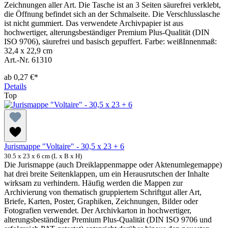
Zeichnungen aller Art. Die Tasche ist an 3 Seiten säurefrei verklebt,
die Öffnung befindet sich an der Schmalseite. Die Verschlusslasche
ist nicht gummiert. Das verwendete Archivpapier ist aus
hochwertiger, alterungsbeständiger Premium Plus-Qualität (DIN
ISO 9706), säurefrei und basisch gepuffert. Farbe: weißInnenmaß:
32,4 x 22,9 cm
Art.-Nr. 61310
ab
0,27 €*
Details
Top
Jurismappe "Voltaire" - 30,5 x 23 + 6
30.5 x 23 x 6 cm (L x B x H)
Die Jurismappe (auch Dreiklappenmappe oder Aktenumlegemappe)
hat drei breite Seitenklappen, um ein Herausrutschen der Inhalte
wirksam zu verhindern. Häufig werden die Mappen zur
Archivierung von thematisch gruppiertem Schriftgut aller Art,
Briefe, Karten, Poster, Graphiken, Zeichnungen, Bilder oder
Fotografien verwendet. Der Archivkarton in hochwertiger,
alterungsbeständiger Premium Plus-Qualität (DIN ISO 9706 und