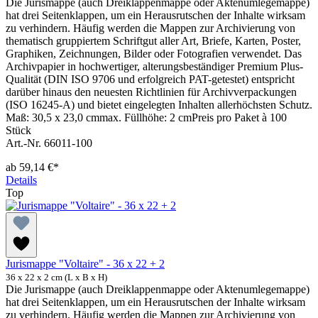
Die Jurismappe (auch Dreiklappenmappe oder Aktenumlegemappe)
hat drei Seitenklappen, um ein Herausrutschen der Inhalte wirksam
zu verhindern. Häufig werden die Mappen zur Archivierung von
thematisch gruppiertem Schriftgut aller Art, Briefe, Karten, Poster,
Graphiken, Zeichnungen, Bilder oder Fotografien verwendet. Das
Archivpapier in hochwertiger, alterungsbeständiger Premium Plus-
Qualität (DIN ISO 9706 und erfolgreich PAT-getestet) entspricht
darüber hinaus den neuesten Richtlinien für Archivverpackungen
(ISO 16245-A) und bietet eingelegten Inhalten allerhöchsten Schutz.
Maß: 30,5 x 23,0 cmmax. Füllhöhe: 2 cmPreis pro Paket à 100
Stück
Art.-Nr. 66011-100
ab
59,14 €*
Details
Top
Jurismappe "Voltaire" - 36 x 22 + 2
36 x 22 x 2 cm (L x B x H)
Die Jurismappe (auch Dreiklappenmappe oder Aktenumlegemappe)
hat drei Seitenklappen, um ein Herausrutschen der Inhalte wirksam
zu verhindern. Häufig werden die Mappen zur Archivierung von