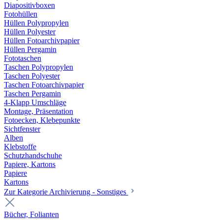
Diapositivboxen
Fotohüllen
Hüllen Polypropylen
Hüllen Polyester
Hüllen Fotoarchivpapier
Hüllen Pergamin
Fototaschen
Taschen Polypropylen
Taschen Polyester
Taschen Fotoarchivpapier
Taschen Pergamin
4-Klapp Umschläge
Montage, Präsentation
Fotoecken, Klebepunkte
Sichtfenster
Alben
Klebstoffe
Schutzhandschuhe
Papiere, Kartons
Papiere
Kartons
Zur Kategorie Archivierung - Sonstiges
Bücher, Folianten