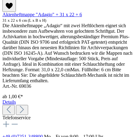
Aktenheftmappe "Adagio" + 31 x 22 + 6
31 x 22 x 6 cm (L x B x H)
Die Aktenheftmappe „Adagio“ mit zwei Heftlöchern eignet sich
insbesondere zum Aufbewahren von gelochtem Schriftgut. Der
Achivkarton in hochwertiger, alterungsbeständiger Premium Plus-
Qualität (DIN ISO 9706 und erfolgreich PAT-getestet) entspricht
darüber hinaus den neuesten Richtlinien für Archivverpackungen
(DIN ISO 16245-A). Auf Wunsch bedrucken wir die Mappen nach
individueller Vorgabe (Mindestauflage: 500 Stück, Preis auf
Anfrage). Ideal in Kombination mit einer Schlauchheftung oder
Heftzunge. Format: 31,0 x 22,0 cmMax. Füllhöhe: 6 cm Bitte
beachten Sie: Die abgebildete Schlauchheft-Mechanik ist nicht im
Lieferumfang enthalten.
Art.-Nr. 69036
ab
1,00 €*
Details
Telefonservice
+49 (0)7251-348800
Mo – Fr von 9:00 – 17:00 Uhr