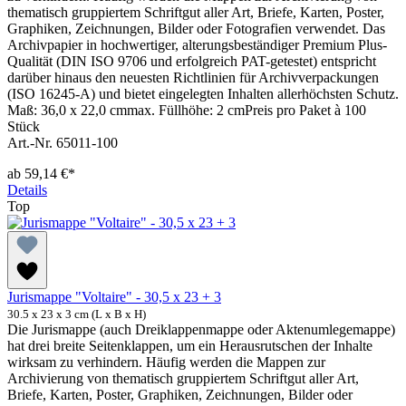
thematisch gruppiertem Schriftgut aller Art, Briefe, Karten, Poster,
Graphiken, Zeichnungen, Bilder oder Fotografien verwendet. Das
Archivpapier in hochwertiger, alterungsbeständiger Premium Plus-
Qualität (DIN ISO 9706 und erfolgreich PAT-getestet) entspricht
darüber hinaus den neuesten Richtlinien für Archivverpackungen
(ISO 16245-A) und bietet eingelegten Inhalten allerhöchsten Schutz.
Maß: 36,0 x 22,0 cmmax. Füllhöhe: 2 cmPreis pro Paket à 100
Stück
Art.-Nr. 65011-100
ab
59,14 €*
Details
Top
Jurismappe "Voltaire" - 30,5 x 23 + 3
30.5 x 23 x 3 cm (L x B x H)
Die Jurismappe (auch Dreiklappenmappe oder Aktenumlegemappe)
hat drei breite Seitenklappen, um ein Herausrutschen der Inhalte
wirksam zu verhindern. Häufig werden die Mappen zur
Archivierung von thematisch gruppiertem Schriftgut aller Art,
Briefe, Karten, Poster, Graphiken, Zeichnungen, Bilder oder