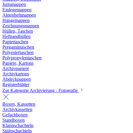
Jurismappen
Einlegemappen
Aktenheftmappen
Hängemappen
Zeichnungsmappen
Hüllen, Taschen
Heftrandhüllen
Papiertaschen
Pergamintaschen
Polyestertaschen
Polypropylentaschen
Papiere, Kartons
Archivpapiere
Archivkartons
Abdeckpappen
Registerblätter
Zur Kategorie Archivierung - Fotografie
Boxen, Kassetten
Archivkassetten
Gefachboxen
Standboxen
Klappschachteln
Stülpschachteln