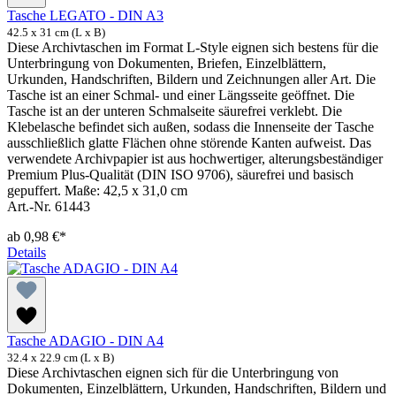
Tasche LEGATO - DIN A3
42.5 x 31 cm (L x B)
Diese Archivtaschen im Format L-Style eignen sich bestens für die
Unterbringung von Dokumenten, Briefen, Einzelblättern,
Urkunden, Handschriften, Bildern und Zeichnungen aller Art. Die
Tasche ist an einer Schmal- und einer Längsseite geöffnet. Die
Tasche ist an der unteren Schmalseite säurefrei verklebt. Die
Klebelasche befindet sich außen, sodass die Innenseite der Tasche
ausschließlich glatte Flächen ohne störende Kanten aufweist. Das
verwendete Archivpapier ist aus hochwertiger, alterungsbeständiger
Premium Plus-Qualität (DIN ISO 9706), säurefrei und basisch
gepuffert. Maße: 42,5 x 31,0 cm
Art.-Nr. 61443
ab
0,98 €*
Details
Tasche ADAGIO - DIN A4
32.4 x 22.9 cm (L x B)
Diese Archivtaschen eignen sich für die Unterbringung von
Dokumenten, Einzelblättern, Urkunden, Handschriften, Bildern und