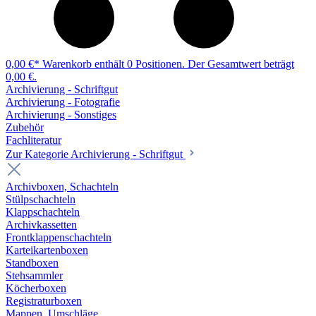
0,00 €*
Warenkorb enthält 0 Positionen. Der Gesamtwert beträgt
0,00 €.
Archivierung - Schriftgut
Archivierung - Fotografie
Archivierung - Sonstiges
Zubehör
Fachliteratur
Zur Kategorie Archivierung - Schriftgut
Archivboxen, Schachteln
Stülpschachteln
Klappschachteln
Archivkassetten
Frontklappenschachteln
Karteikartenboxen
Standboxen
Stehsammler
Köcherboxen
Registraturboxen
Mappen, Umschläge