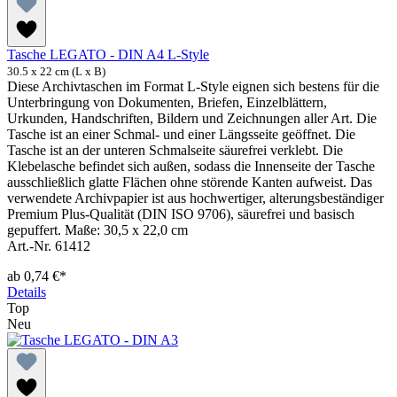
Tasche LEGATO - DIN A4 L-Style
30.5 x 22 cm (L x B)
Diese Archivtaschen im Format L-Style eignen sich bestens für die
Unterbringung von Dokumenten, Briefen, Einzelblättern,
Urkunden, Handschriften, Bildern und Zeichnungen aller Art. Die
Tasche ist an einer Schmal- und einer Längsseite geöffnet. Die
Tasche ist an der unteren Schmalseite säurefrei verklebt. Die
Klebelasche befindet sich außen, sodass die Innenseite der Tasche
ausschließlich glatte Flächen ohne störende Kanten aufweist. Das
verwendete Archivpapier ist aus hochwertiger, alterungsbeständiger
Premium Plus-Qualität (DIN ISO 9706), säurefrei und basisch
gepuffert. Maße: 30,5 x 22,0 cm
Art.-Nr. 61412
ab
0,74 €*
Details
Top
Neu