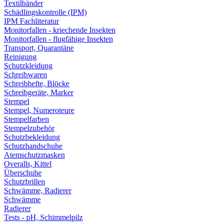
Textilbänder
Schädlingskontrolle (IPM)
IPM Fachliteratur
Monitorfallen - kriechende Insekten
Monitorfallen - flugfähige Insekten
Transport, Quarantäne
Reinigung
Schutzkleidung
Schreibwaren
Schreibhefte, Blöcke
Schreibgeräte, Marker
Stempel
Stempel, Numeroteure
Stempelfarben
Stempelzubehör
Schutzbekleidung
Schutzhandschuhe
Atemschutzmasken
Overalls, Kittel
Überschuhe
Schutzbrillen
Schwämme, Radierer
Schwämme
Radierer
Tests - pH, Schimmelpilz