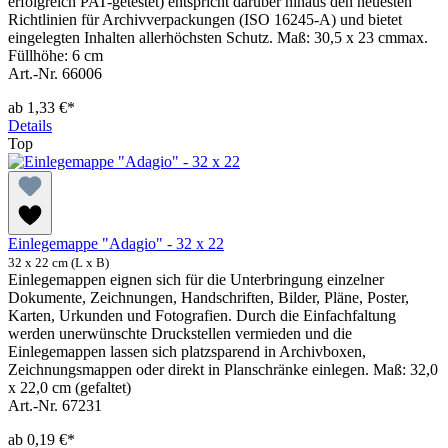
erfolgreich PAT-getestet) entspricht darüber hinaus den neuesten
Richtlinien für Archivverpackungen (ISO 16245-A) und bietet
eingelegten Inhalten allerhöchsten Schutz. Maß: 30,5 x 23 cmmax.
Füllhöhe: 6 cm
Art.-Nr. 66006
ab
1,33 €*
Details
Top
Einlegemappe "Adagio" - 32 x 22
32 x 22 cm (L x B)
Einlegemappen eignen sich für die Unterbringung einzelner
Dokumente, Zeichnungen, Handschriften, Bilder, Pläne, Poster,
Karten, Urkunden und Fotografien. Durch die Einfachfaltung
werden unerwünschte Druckstellen vermieden und die
Einlegemappen lassen sich platzsparend in Archivboxen,
Zeichnungsmappen oder direkt in Planschränke einlegen. Maß: 32,0
x 22,0 cm (gefaltet)
Art.-Nr. 67231
ab
0,19 €*