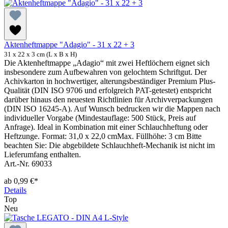
Aktenheftmappe "Adagio" - 31 x 22 + 3
31 x 22 x 3 cm (L x B x H)
Die Aktenheftmappe „Adagio“ mit zwei Heftlöchern eignet sich
insbesondere zum Aufbewahren von gelochtem Schriftgut. Der
Achivkarton in hochwertiger, alterungsbeständiger Premium Plus-
Qualität (DIN ISO 9706 und erfolgreich PAT-getestet) entspricht
darüber hinaus den neuesten Richtlinien für Archivverpackungen
(DIN ISO 16245-A). Auf Wunsch bedrucken wir die Mappen nach
individueller Vorgabe (Mindestauflage: 500 Stück, Preis auf
Anfrage). Ideal in Kombination mit einer Schlauchheftung oder
Heftzunge. Format: 31,0 x 22,0 cmMax. Füllhöhe: 3 cm Bitte
beachten Sie: Die abgebildete Schlauchheft-Mechanik ist nicht im
Lieferumfang enthalten.
Art.-Nr. 69033
ab
0,99 €*
Details
Top
Neu