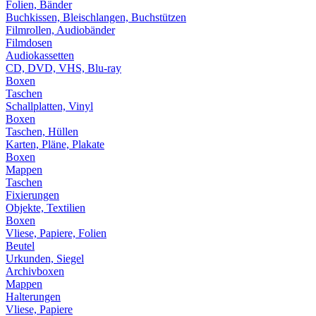
Folien, Bänder
Buchkissen, Bleischlangen, Buchstützen
Filmrollen, Audiobänder
Filmdosen
Audiokassetten
CD, DVD, VHS, Blu-ray
Boxen
Taschen
Schallplatten, Vinyl
Boxen
Taschen, Hüllen
Karten, Pläne, Plakate
Boxen
Mappen
Taschen
Fixierungen
Objekte, Textilien
Boxen
Vliese, Papiere, Folien
Beutel
Urkunden, Siegel
Archivboxen
Mappen
Halterungen
Vliese, Papiere