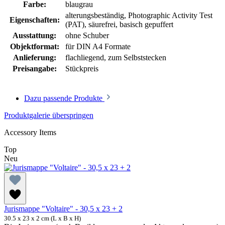
Farbe:
blaugrau
alterungsbeständig
, Photographic Activity Test
Eigenschaften:
(PAT)
, säurefrei, basisch gepuffert
Ausstattung:
ohne Schuber
Objektformat:
für DIN A4 Formate
Anlieferung:
flachliegend, zum Selbststecken
Preisangabe:
Stückpreis
Dazu passende Produkte
Produktgalerie überspringen
Accessory Items
Top
Neu
Jurismappe "Voltaire" - 30,5 x 23 + 2
30.5 x 23 x 2 cm (L x B x H)