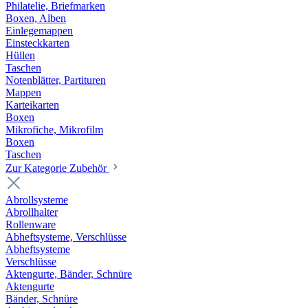
Philatelie, Briefmarken
Boxen, Alben
Einlegemappen
Einsteckkarten
Hüllen
Taschen
Notenblätter, Partituren
Mappen
Karteikarten
Boxen
Mikrofiche, Mikrofilm
Boxen
Taschen
Zur Kategorie Zubehör
Abrollsysteme
Abrollhalter
Rollenware
Abheftsysteme, Verschlüsse
Abheftsysteme
Verschlüsse
Aktengurte, Bänder, Schnüre
Aktengurte
Bänder, Schnüre