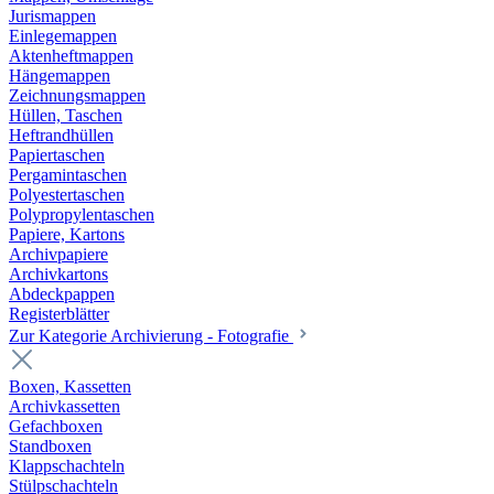
Jurismappen
Einlegemappen
Aktenheftmappen
Hängemappen
Zeichnungsmappen
Hüllen, Taschen
Heftrandhüllen
Papiertaschen
Pergamintaschen
Polyestertaschen
Polypropylentaschen
Papiere, Kartons
Archivpapiere
Archivkartons
Abdeckpappen
Registerblätter
Zur Kategorie Archivierung - Fotografie
Boxen, Kassetten
Archivkassetten
Gefachboxen
Standboxen
Klappschachteln
Stülpschachteln