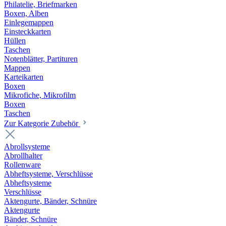
Philatelie, Briefmarken
Boxen, Alben
Einlegemappen
Einsteckkarten
Hüllen
Taschen
Notenblätter, Partituren
Mappen
Karteikarten
Boxen
Mikrofiche, Mikrofilm
Boxen
Taschen
Zur Kategorie Zubehör
Abrollsysteme
Abrollhalter
Rollenware
Abheftsysteme, Verschlüsse
Abheftsysteme
Verschlüsse
Aktengurte, Bänder, Schnüre
Aktengurte
Bänder, Schnüre