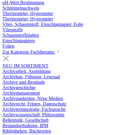
pH-Wert Bestimmung
Schimmelnachweis
Thermometer, Hygrometer
Thermometer, Hygrometer
Vlies, Schaumstoff, Einschlagpapier, Folie
Vliesstoffe
Schaumstoffplatten
Einschlagpapiere
Folien
Zur Kategorie Fachliteratur
NEU IM SORTIMENT
Archivarbeit, Ausbildung
Archivbau, Führung, Lesesaal
Archive und Bestände
Archivgeschichte
Archivmanagement
Archivmarketing, Neue Medien
Archivrecht, Fristen, Datenschutz
Archivterminologie, Fachsprache
Archivwissenschaft, Philosophie
Belletristik, Gesellschaft
Bestandserhaltung, IPM
Bibliotheken, Büchereien