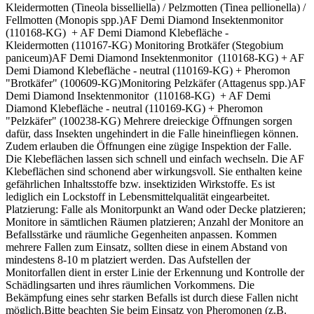
Kleidermotten (Tineola bisselliella) / Pelzmotten (Tinea pellionella) /
Fellmotten (Monopis spp.)AF Demi Diamond Insektenmonitor
(110168-KG) + AF Demi Diamond Klebefläche -
Kleidermotten (110167-KG) Monitoring Brotkäfer (Stegobium
paniceum)AF Demi Diamond Insektenmonitor (110168-KG) + AF
Demi Diamond Klebefläche - neutral (110169-KG) + Pheromon
"Brotkäfer" (100609-KG)Monitoring Pelzkäfer (Attagenus spp.)AF
Demi Diamond Insektenmonitor (110168-KG) + AF Demi
Diamond Klebefläche - neutral (110169-KG) + Pheromon
"Pelzkäfer" (100238-KG) Mehrere dreieckige Öffnungen sorgen
dafür, dass Insekten ungehindert in die Falle hineinfliegen können.
Zudem erlauben die Öffnungen eine zügige Inspektion der Falle.
Die Klebeflächen lassen sich schnell und einfach wechseln. Die AF
Klebeflächen sind schonend aber wirkungsvoll. Sie enthalten keine
gefährlichen Inhaltsstoffe bzw. insektiziden Wirkstoffe. Es ist
lediglich ein Lockstoff in Lebensmittelqualität eingearbeitet.
Platzierung: Falle als Monitorpunkt an Wand oder Decke platzieren;
Monitore in sämtlichen Räumen platzieren; Anzahl der Monitore an
Befallsstärke und räumliche Gegenheiten anpassen. Kommen
mehrere Fallen zum Einsatz, sollten diese in einem Abstand von
mindestens 8-10 m platziert werden. Das Aufstellen der
Monitorfallen dient in erster Linie der Erkennung und Kontrolle der
Schädlingsarten und ihres räumlichen Vorkommens. Die
Bekämpfung eines sehr starken Befalls ist durch diese Fallen nicht
möglich.Bitte beachten Sie beim Einsatz von Pheromonen (z.B.