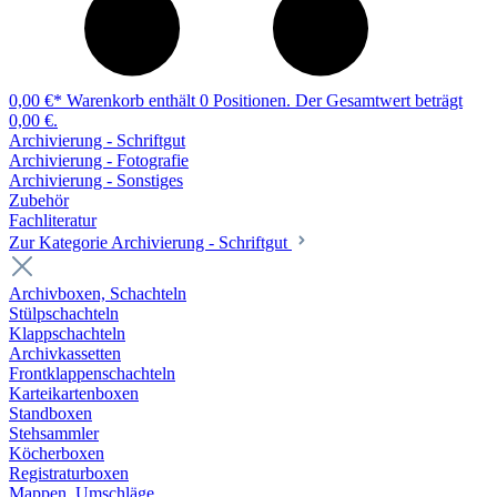
0,00 €*
Warenkorb enthält 0 Positionen. Der Gesamtwert beträgt
0,00 €.
Archivierung - Schriftgut
Archivierung - Fotografie
Archivierung - Sonstiges
Zubehör
Fachliteratur
Zur Kategorie Archivierung - Schriftgut
Archivboxen, Schachteln
Stülpschachteln
Klappschachteln
Archivkassetten
Frontklappenschachteln
Karteikartenboxen
Standboxen
Stehsammler
Köcherboxen
Registraturboxen
Mappen, Umschläge