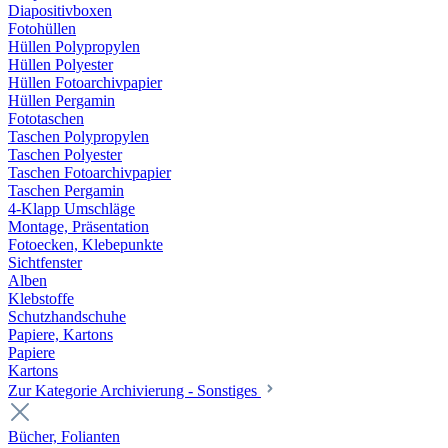
Diapositivboxen
Fotohüllen
Hüllen Polypropylen
Hüllen Polyester
Hüllen Fotoarchivpapier
Hüllen Pergamin
Fototaschen
Taschen Polypropylen
Taschen Polyester
Taschen Fotoarchivpapier
Taschen Pergamin
4-Klapp Umschläge
Montage, Präsentation
Fotoecken, Klebepunkte
Sichtfenster
Alben
Klebstoffe
Schutzhandschuhe
Papiere, Kartons
Papiere
Kartons
Zur Kategorie Archivierung - Sonstiges
Bücher, Folianten