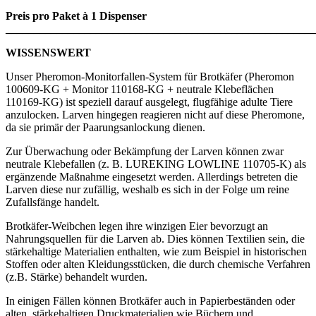
Preis pro Paket à 1 Dispenser
_______________________________________________________
WISSENSWERT
Unser Pheromon-Monitorfallen-System für Brotkäfer (Pheromon
100609-KG + Monitor 110168-KG + neutrale Klebeflächen
110169-KG) ist speziell darauf ausgelegt, flugfähige adulte Tiere
anzulocken. Larven hingegen reagieren nicht auf diese Pheromone,
da sie primär der Paarungsanlockung dienen.
Zur Überwachung oder Bekämpfung der Larven können zwar
neutrale Klebefallen (z. B. LUREKING LOWLINE 110705-K) als
ergänzende Maßnahme eingesetzt werden. Allerdings betreten die
Larven diese nur zufällig, weshalb es sich in der Folge um reine
Zufallsfänge handelt.
Brotkäfer-Weibchen legen ihre winzigen Eier bevorzugt an
Nahrungsquellen für die Larven ab. Dies können Textilien sein, die
stärkehaltige Materialien enthalten, wie zum Beispiel in historischen
Stoffen oder alten Kleidungsstücken, die durch chemische Verfahren
(z.B. Stärke) behandelt wurden.
In einigen Fällen können Brotkäfer auch in Papierbeständen oder
alten, stärkehaltigen Druckmaterialien wie Büchern und