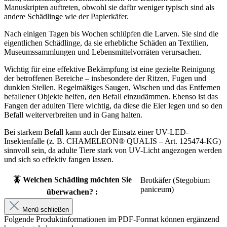
Manuskripten auftreten, obwohl sie dafür weniger typisch sind als
andere Schädlinge wie der Papierkäfer.
Nach einigen Tagen bis Wochen schlüpfen die Larven. Sie sind die
eigentlichen Schädlinge, da sie erhebliche Schäden an Textilien,
Museumssammlungen und Lebensmittelvorräten verursachen.
Wichtig für eine effektive Bekämpfung ist eine gezielte Reinigung
der betroffenen Bereiche – insbesondere der Ritzen, Fugen und
dunklen Stellen. Regelmäßiges Saugen, Wischen und das Entfernen
befallener Objekte helfen, den Befall einzudämmen. Ebenso ist das
Fangen der adulten Tiere wichtig, da diese die Eier legen und so den
Befall weiterverbreiten und in Gang halten.
Bei starkem Befall kann auch der Einsatz einer UV-LED-
Insektenfalle (z. B. CHAMELEON® QUALIS – Art. 125474-KG)
sinnvoll sein, da adulte Tiere stark von UV-Licht angezogen werden
und sich so effektiv fangen lassen.
🪳 Welchen Schädling möchten Sie
Brotkäfer (Stegobium
paniceum)
überwachen? :
Menü schließen
Folgende Produktinformationen im PDF-Format können ergänzend