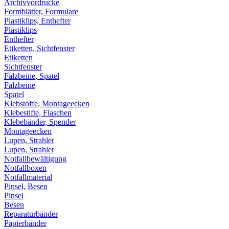
Archivvordrucke
Formblätter, Formulare
Plastiklips, Enthefter
Plastiklips
Enthefter
Etiketten, Sichtfenster
Etiketten
Sichtfenster
Falzbeine, Spatel
Falzbeine
Spatel
Klebstoffe, Montageecken
Klebestifte, Flaschen
Klebebänder, Spender
Montageecken
Lupen, Strahler
Lupen, Strahler
Notfallbewältigung
Notfallboxen
Notfallmaterial
Pinsel, Besen
Pinsel
Besen
Reparaturbänder
Papierbänder