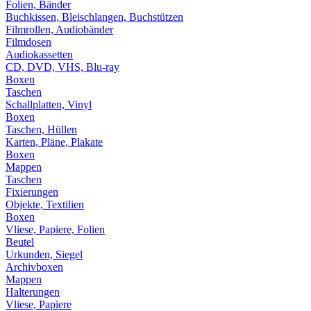
Folien, Bänder
Buchkissen, Bleischlangen, Buchstützen
Filmrollen, Audiobänder
Filmdosen
Audiokassetten
CD, DVD, VHS, Blu-ray
Boxen
Taschen
Schallplatten, Vinyl
Boxen
Taschen, Hüllen
Karten, Pläne, Plakate
Boxen
Mappen
Taschen
Fixierungen
Objekte, Textilien
Boxen
Vliese, Papiere, Folien
Beutel
Urkunden, Siegel
Archivboxen
Mappen
Halterungen
Vliese, Papiere