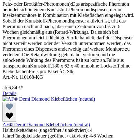
Pelz- oder Brotkäfer-Pheromonen):Das artspezifische Pheromon
befindet sich in einem Kunststoff-Pheromondispenser, der in
Insektenmonitore in Kombination mit Klebeflächen eingelegt wird.
Sobald der Kunststoff-Pheromondispenser aktiviert ist, tritt das
Pheromon nach und nach, über einen Zeitraum von bis zu 6
Wochen gleichmäßig aus (Retard-Wirkung). Da es sich bei
Pheromonen um leicht flüchtige Stoffe handelt, darf der Dispenser
nicht zerteilt werden oder der Versuch unternommen werden, das
Pheromon eines Dispensers anderweitig auf weitere Monitore zu
verteilen. Die Retardwirkung geht dabei verloren und die
anlockende Wirkung des Pheromons hält zu kurz an.Falle aus
transparentemKunststoff,180 x 62 x 40 mm,ohne Lockstoff,ohne
KlebeflächenPreis pro Paket à 5 Stk.
Art.-Nr. 110168-KG
ab
6,84 €*
Details
AF® Demi Diamond Klebeflächen (neutral)
Haltbarkeitsdauer (ungeöffnet / unaktiviert): 4
JahreFängigkeitsdauer (geöffnet / aktiviert): 4-6 Wochen