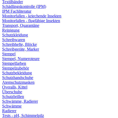
Textilbänder
Schädlingskontrolle (IPM)
IPM Fachliteratur
Monitorfallen - kriechende Insekten
Monitorfallen - flugfähige Insekten
Transport, Quarantäne
Reinigung
Schutzkleidung
Schreibwaren
Schreibhefte, Blöcke
Schreibgeräte, Marker
Stempel
Stempel, Numeroteure
Stempelfarben
Stempelzubehör
Schutzbekleidung
Schutzhandschuhe
Atemschutzmasken
Overalls, Kittel
Überschuhe
Schutzbrillen
Schwämme, Radierer
Schwämme
Radierer
Tests - pH, Schimmelpilz