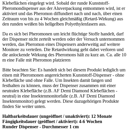
Klebeflächen eingelegt wird. Sobald der runde Kunststoff-
Pheromondispenser aus der Aluverpackung entnommen wird, ist er
aktiviert und das Pheromon diffundiert nach und nach, über einen
Zeitraum von bis zu 4 Wochen gleichmäßig (Retard-Wirkung) aus
den runden weißen bis hellgelben Polyethylenfasern aus.
Da es sich bei Pheromonen um leicht flüchtige Stoffe handelt, darf
der Dispenser nicht zerteilt werden oder der Versuch unternommen
werden, das Pheromon eines Dispensers anderweitig auf weitere
Monitore zu verteilen. Die Retardwirkung geht dabei verloren und
die anlockende Wirkung des Pheromons hält zu kurz an. Ca. alle 10
m eine Falle mit Pheromon platzieren
Bitte beachten Sie: Es handelt sich bei diesem Produkt lediglich um
einen mit Pheromonen angereicherten Kunststoff-Dispenser - ohne
Klebefläche und ohne Falle. Um Insekten damit fangen und
festhalten zu können, muss der Dispenser zusammen mit einer
neutralen Klebefläche (z.B. AF Demi Diamond Klebeflächen -
neutral) in eine Insektenmonitorfalle (z.B. AF Demi Diamond
Insektenmonitor) gelegt werden. Diese dazugehörigen Produkte
finden Sie weiter unten.
Haltbarkeitsdauer (ungeöffnet / unaktiviert): 12 Monate
Fängigkeitsdauer (geöffnet / aktiviert): 4-6 Wochen
Runder Dispenser - Durchmesser 1 cm