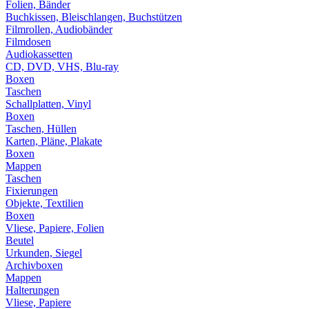
Folien, Bänder
Buchkissen, Bleischlangen, Buchstützen
Filmrollen, Audiobänder
Filmdosen
Audiokassetten
CD, DVD, VHS, Blu-ray
Boxen
Taschen
Schallplatten, Vinyl
Boxen
Taschen, Hüllen
Karten, Pläne, Plakate
Boxen
Mappen
Taschen
Fixierungen
Objekte, Textilien
Boxen
Vliese, Papiere, Folien
Beutel
Urkunden, Siegel
Archivboxen
Mappen
Halterungen
Vliese, Papiere