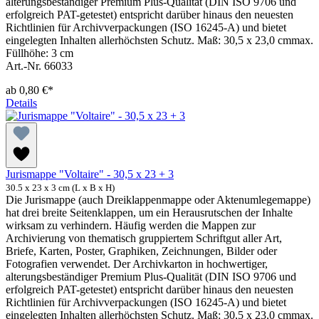
alterungsbeständiger Premium Plus-Qualität (DIN ISO 9706 und
erfolgreich PAT-getestet) entspricht darüber hinaus den neuesten
Richtlinien für Archivverpackungen (ISO 16245-A) und bietet
eingelegten Inhalten allerhöchsten Schutz. Maß: 30,5 x 23,0 cmmax.
Füllhöhe: 3 cm
Art.-Nr. 66033
ab
0,80 €*
Details
Jurismappe "Voltaire" - 30,5 x 23 + 3
30.5 x 23 x 3 cm (L x B x H)
Die Jurismappe (auch Dreiklappenmappe oder Aktenumlegemappe)
hat drei breite Seitenklappen, um ein Herausrutschen der Inhalte
wirksam zu verhindern. Häufig werden die Mappen zur
Archivierung von thematisch gruppiertem Schriftgut aller Art,
Briefe, Karten, Poster, Graphiken, Zeichnungen, Bilder oder
Fotografien verwendet. Der Archivkarton in hochwertiger,
alterungsbeständiger Premium Plus-Qualität (DIN ISO 9706 und
erfolgreich PAT-getestet) entspricht darüber hinaus den neuesten
Richtlinien für Archivverpackungen (ISO 16245-A) und bietet
eingelegten Inhalten allerhöchsten Schutz. Maß: 30,5 x 23,0 cmmax.