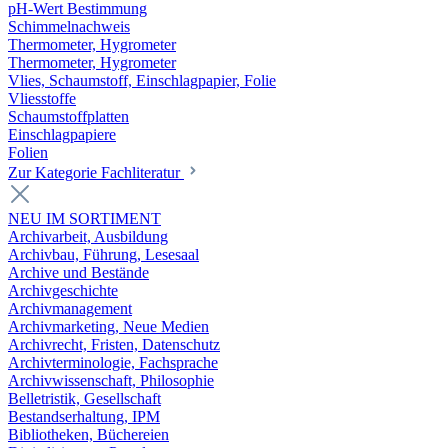
pH-Wert Bestimmung
Schimmelnachweis
Thermometer, Hygrometer
Thermometer, Hygrometer
Vlies, Schaumstoff, Einschlagpapier, Folie
Vliesstoffe
Schaumstoffplatten
Einschlagpapiere
Folien
Zur Kategorie Fachliteratur
NEU IM SORTIMENT
Archivarbeit, Ausbildung
Archivbau, Führung, Lesesaal
Archive und Bestände
Archivgeschichte
Archivmanagement
Archivmarketing, Neue Medien
Archivrecht, Fristen, Datenschutz
Archivterminologie, Fachsprache
Archivwissenschaft, Philosophie
Belletristik, Gesellschaft
Bestandserhaltung, IPM
Bibliotheken, Büchereien