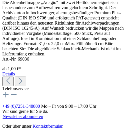
Die Aktenheftmappe „Adagio“ mit zwei Heftlöchern eignet sich
insbesondere zum Aufbewahren von gelochtem Schriftgut. Der
Achivkarton in hochwertiger, alterungsbeständiger Premium Plus-
Qualität (DIN ISO 9706 und erfolgreich PAT-getestet) entspricht
darüber hinaus den neuesten Richtlinien für Archivverpackungen
(DIN ISO 16245-A). Auf Wunsch bedrucken wir die Mappen nach
individueller Vorgabe (Mindestauflage: 500 Stück, Preis auf
Anfrage). Ideal in Kombination mit einer Schlauchheftung oder
Heftzunge. Format: 31,0 x 22,0 cmMax. Füllhöhe: 6 cm Bitte
beachten Sie: Die abgebildete Schlauchheft-Mechanik ist nicht im
Lieferumfang enthalten.
Art.-Nr. 69036
ab
1,00 €*
Details
Telefonservice
+49 (0)7251-348800
Mo – Fr von 9:00 – 17:00 Uhr
Wir sind gerne für Sie da.
Newsletter abonnieren
Oder über unser
Kontaktformular
.