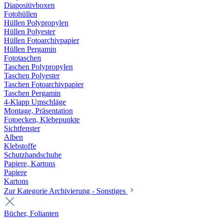
Diapositivboxen
Fotohüllen
Hüllen Polypropylen
Hüllen Polyester
Hüllen Fotoarchivpapier
Hüllen Pergamin
Fototaschen
Taschen Polypropylen
Taschen Polyester
Taschen Fotoarchivpapier
Taschen Pergamin
4-Klapp Umschläge
Montage, Präsentation
Fotoecken, Klebepunkte
Sichtfenster
Alben
Klebstoffe
Schutzhandschuhe
Papiere, Kartons
Papiere
Kartons
Zur Kategorie Archivierung - Sonstiges
Bücher, Folianten