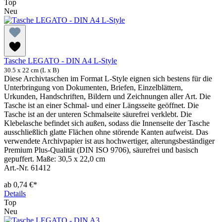
Top
Neu
Tasche LEGATO - DIN A4 L-Style
30.5 x 22 cm (L x B)
Diese Archivtaschen im Format L-Style eignen sich bestens für die
Unterbringung von Dokumenten, Briefen, Einzelblättern,
Urkunden, Handschriften, Bildern und Zeichnungen aller Art. Die
Tasche ist an einer Schmal- und einer Längsseite geöffnet. Die
Tasche ist an der unteren Schmalseite säurefrei verklebt. Die
Klebelasche befindet sich außen, sodass die Innenseite der Tasche
ausschließlich glatte Flächen ohne störende Kanten aufweist. Das
verwendete Archivpapier ist aus hochwertiger, alterungsbeständiger
Premium Plus-Qualität (DIN ISO 9706), säurefrei und basisch
gepuffert. Maße: 30,5 x 22,0 cm
Art.-Nr. 61412
ab
0,74 €*
Details
Top
Neu