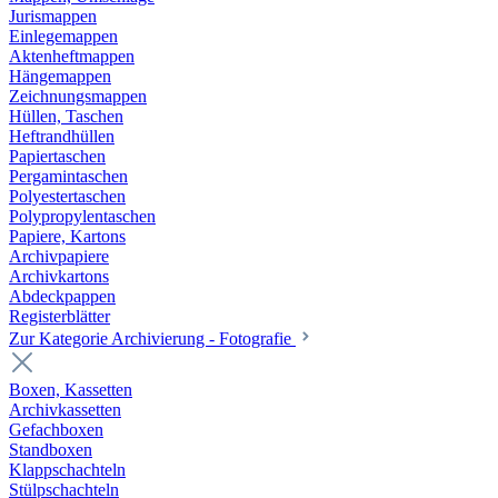
Jurismappen
Einlegemappen
Aktenheftmappen
Hängemappen
Zeichnungsmappen
Hüllen, Taschen
Heftrandhüllen
Papiertaschen
Pergamintaschen
Polyestertaschen
Polypropylentaschen
Papiere, Kartons
Archivpapiere
Archivkartons
Abdeckpappen
Registerblätter
Zur Kategorie Archivierung - Fotografie
Boxen, Kassetten
Archivkassetten
Gefachboxen
Standboxen
Klappschachteln
Stülpschachteln