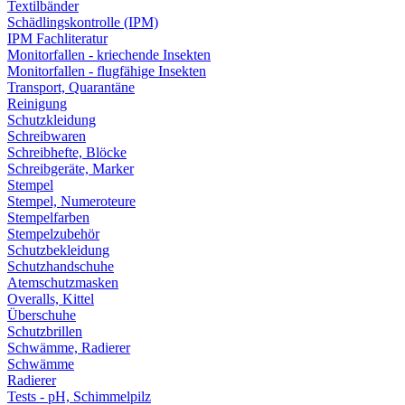
Textilbänder
Schädlingskontrolle (IPM)
IPM Fachliteratur
Monitorfallen - kriechende Insekten
Monitorfallen - flugfähige Insekten
Transport, Quarantäne
Reinigung
Schutzkleidung
Schreibwaren
Schreibhefte, Blöcke
Schreibgeräte, Marker
Stempel
Stempel, Numeroteure
Stempelfarben
Stempelzubehör
Schutzbekleidung
Schutzhandschuhe
Atemschutzmasken
Overalls, Kittel
Überschuhe
Schutzbrillen
Schwämme, Radierer
Schwämme
Radierer
Tests - pH, Schimmelpilz