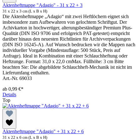
Aktenheftmappe "Adagio" - 31 x 22 + 3
31 x 22 x 3 cm (L x B x H)
Die Aktenheftmappe „Adagio“ mit zwei Heftlöchern eignet sich
insbesondere zum Aufbewahren von gelochtem Schriftgut. Der
Achivkarton in hochwertiger, alterungsbeständiger Premium Plus-
Qualität (DIN ISO 9706 und erfolgreich PAT-getestet) entspricht
darüber hinaus den neuesten Richtlinien für Archivverpackungen
(DIN ISO 16245-A). Auf Wunsch bedrucken wir die Mappen nach
individueller Vorgabe (Mindestauflage: 500 Stück, Preis auf
Anfrage). Ideal in Kombination mit einer Schlauchheftung oder
Heftzunge. Format: 31,0 x 22,0 cmMax. Füllhöhe: 3 cm Bitte
beachten Sie: Die abgebildete Schlauchheft-Mechanik ist nicht im
Lieferumfang enthalten.
Art.-Nr. 69033
ab
0,99 €*
Details
Top
Aktenheftmappe "Adagio" + 31 x 22 + 6
31 x 22 x 6 cm (L x B x H)