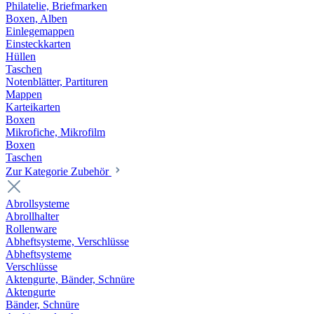
Philatelie, Briefmarken
Boxen, Alben
Einlegemappen
Einsteckkarten
Hüllen
Taschen
Notenblätter, Partituren
Mappen
Karteikarten
Boxen
Mikrofiche, Mikrofilm
Boxen
Taschen
Zur Kategorie Zubehör
Abrollsysteme
Abrollhalter
Rollenware
Abheftsysteme, Verschlüsse
Abheftsysteme
Verschlüsse
Aktengurte, Bänder, Schnüre
Aktengurte
Bänder, Schnüre