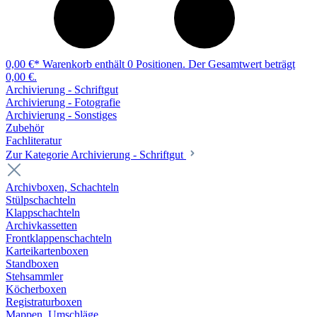
0,00 €*
Warenkorb enthält 0 Positionen. Der Gesamtwert beträgt
0,00 €.
Archivierung - Schriftgut
Archivierung - Fotografie
Archivierung - Sonstiges
Zubehör
Fachliteratur
Zur Kategorie Archivierung - Schriftgut
Archivboxen, Schachteln
Stülpschachteln
Klappschachteln
Archivkassetten
Frontklappenschachteln
Karteikartenboxen
Standboxen
Stehsammler
Köcherboxen
Registraturboxen
Mappen, Umschläge