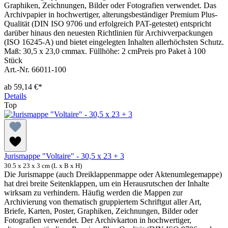
Graphiken, Zeichnungen, Bilder oder Fotografien verwendet. Das
Archivpapier in hochwertiger, alterungsbeständiger Premium Plus-
Qualität (DIN ISO 9706 und erfolgreich PAT-getestet) entspricht
darüber hinaus den neuesten Richtlinien für Archivverpackungen
(ISO 16245-A) und bietet eingelegten Inhalten allerhöchsten Schutz.
Maß: 30,5 x 23,0 cmmax. Füllhöhe: 2 cmPreis pro Paket à 100
Stück
Art.-Nr. 66011-100
ab
59,14 €*
Details
Top
Jurismappe "Voltaire" - 30,5 x 23 + 3
30.5 x 23 x 3 cm (L x B x H)
Die Jurismappe (auch Dreiklappenmappe oder Aktenumlegemappe)
hat drei breite Seitenklappen, um ein Herausrutschen der Inhalte
wirksam zu verhindern. Häufig werden die Mappen zur
Archivierung von thematisch gruppiertem Schriftgut aller Art,
Briefe, Karten, Poster, Graphiken, Zeichnungen, Bilder oder
Fotografien verwendet. Der Archivkarton in hochwertiger,