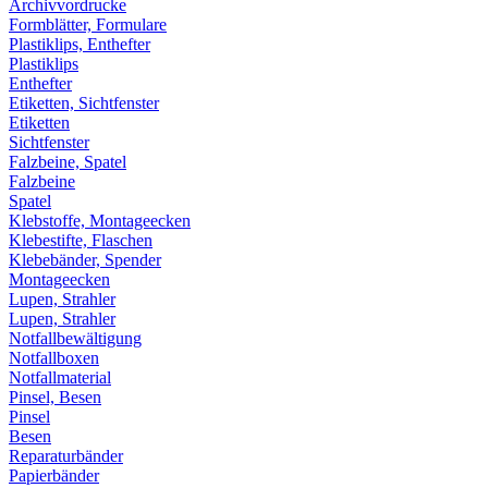
Archivvordrucke
Formblätter, Formulare
Plastiklips, Enthefter
Plastiklips
Enthefter
Etiketten, Sichtfenster
Etiketten
Sichtfenster
Falzbeine, Spatel
Falzbeine
Spatel
Klebstoffe, Montageecken
Klebestifte, Flaschen
Klebebänder, Spender
Montageecken
Lupen, Strahler
Lupen, Strahler
Notfallbewältigung
Notfallboxen
Notfallmaterial
Pinsel, Besen
Pinsel
Besen
Reparaturbänder
Papierbänder