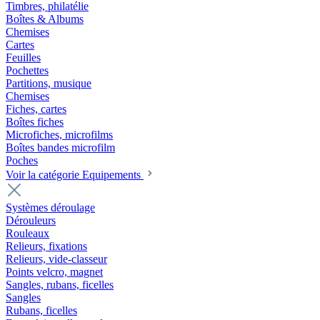
Timbres, philatélie
Boîtes & Albums
Chemises
Cartes
Feuilles
Pochettes
Partitions, musique
Chemises
Fiches, cartes
Boîtes fiches
Microfiches, microfilms
Boîtes bandes microfilm
Poches
Voir la catégorie Equipements
Systèmes déroulage
Dérouleurs
Rouleaux
Relieurs, fixations
Relieurs, vide-classeur
Points velcro, magnet
Sangles, rubans, ficelles
Sangles
Rubans, ficelles