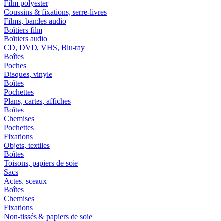
Film polyester
Coussins & fixations, serre-livres
Films, bandes audio
Boîtiers film
Boîtiers audio
CD, DVD, VHS, Blu-ray
Boîtes
Poches
Disques, vinyle
Boîtes
Pochettes
Plans, cartes, affiches
Boîtes
Chemises
Pochettes
Fixations
Objets, textiles
Boîtes
Toisons, papiers de soie
Sacs
Actes, sceaux
Boîtes
Chemises
Fixations
Non-tissés & papiers de soie