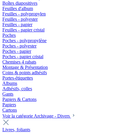
Boîtes diapositives
Feuilles d'album
Feuilles - polypropylen
Feuilles - polyester
Feuilles - papier
Feuilles - papier cristal
Poches
Poches - polypropylène
Poches - polyester
Poches - papier
Poches - papier cristal
Chemises 4 rabats
Montage & Présentation
Coins & points adhésifs
Portes-étiquettes
Albums
Adhésifs, colles
Gants
Papiers & Cartons
Papiers
Cartons
Voir la catégorie Archivage - Divers
Livres, foliants