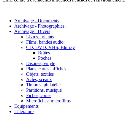
Archivage - Documents
Archivage - Photographies
Archivage - Divers
Livres, foliants
Films, bandes audio
CD, DVD, VHS, Blu-ray
Boîtes
Poches
Disques, vinyle
Plans, cartes, affiches
Objets, textiles
Actes, sceaux
Timbres, philatélie
Partitions, musique
Fiches, cartes
Microfiches, microfilms
Equipements
Littérature