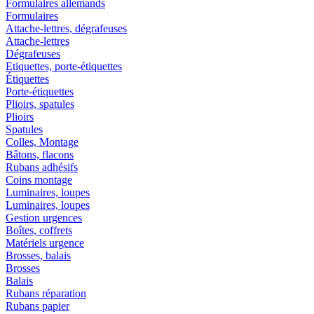
Formulaires allemands
Formulaires
Attache-lettres, dégrafeuses
Attache-lettres
Dégrafeuses
Etiquettes, porte-étiquettes
Étiquettes
Porte-étiquettes
Plioirs, spatules
Plioirs
Spatules
Colles, Montage
Bâtons, flacons
Rubans adhésifs
Coins montage
Luminaires, loupes
Luminaires, loupes
Gestion urgences
Boîtes, coffrets
Matériels urgence
Brosses, balais
Brosses
Balais
Rubans réparation
Rubans papier