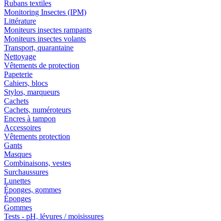
Rubans textiles
Monitoring Insectes (IPM)
Littérature
Moniteurs insectes rampants
Moniteurs insectes volants
Transport, quarantaine
Nettoyage
Vêtements de protection
Papeterie
Cahiers, blocs
Stylos, marqueurs
Cachets
Cachets, numéroteurs
Encres à tampon
Accessoires
Vêtements protection
Gants
Masques
Combinaisons, vestes
Surchaussures
Lunettes
Éponges, gommes
Éponges
Gommes
Tests - pH, lévures / moisissures