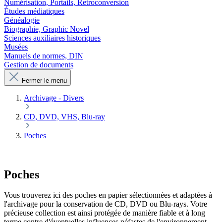
Numérisation, Portails, Retroconversion
Études médiatiques
Généalogie
Biographie, Graphic Novel
Sciences auxiliaires historiques
Musées
Manuels de normes, DIN
Gestion de documents
Fermer le menu
Archivage - Divers
CD, DVD, VHS, Blu-ray
Poches
Poches
Vous trouverez ici des poches en papier sélectionnées et adaptées à
l'archivage pour la conservation de CD, DVD ou Blu-rays. Votre
précieuse collection est ainsi protégée de manière fiable et à long
terme contre d'éventuelles influences néfastes de l'environnement.