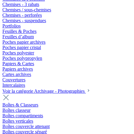
Chemises - 3 rabats
Chemises / sous-chemises
Chemises - perforées
Chemises - suspendues
Portfolios
Feuilles & Poches
Feuilles d’album
Poches papier archives
Poches papier cristal
Poches polyester
Poches polypropylen
Papiers & Cartes
Papiers archives
Cartes archives
Couvertures
Intercalaires
Voir la catégorie Archivage - Photographies
Boîtes & Classeurs
Boîtes classeur
Boîtes compartiments
Boîtes verticales
Boîtes couvercle attenant
Boîtes couvercle séparé