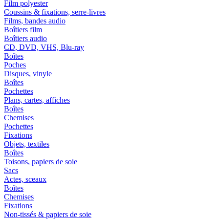
Film polyester
Coussins & fixations, serre-livres
Films, bandes audio
Boîtiers film
Boîtiers audio
CD, DVD, VHS, Blu-ray
Boîtes
Poches
Disques, vinyle
Boîtes
Pochettes
Plans, cartes, affiches
Boîtes
Chemises
Pochettes
Fixations
Objets, textiles
Boîtes
Toisons, papiers de soie
Sacs
Actes, sceaux
Boîtes
Chemises
Fixations
Non-tissés & papiers de soie