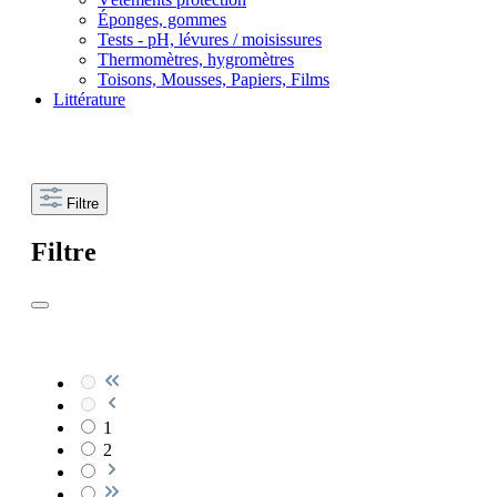
Éponges, gommes
Tests - pH, lévures / moisissures
Thermomètres, hygromètres
Toisons, Mousses, Papiers, Films
Littérature
Filtre
Filtre
1
2