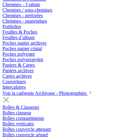
Chemises - 3 rabats
Chemises / sous-chemises
Chemises - perforées
Chemises - suspendues
Portfolios
Feuilles & Poches
Feuilles d’album
Poches papier archives
Poches papier cristal
Poches polyester
Poches polypropylen
Papiers & Cartes
Papiers archives
Cartes archives
Couvertures
Intercalaires
Voir la catégorie Archivage - Photographies
Boîtes & Classeurs
Boîtes classeur
Boîtes compartiments
Boîtes verticales
Boîtes couvercle attenant
Boîtes couvercle séparé