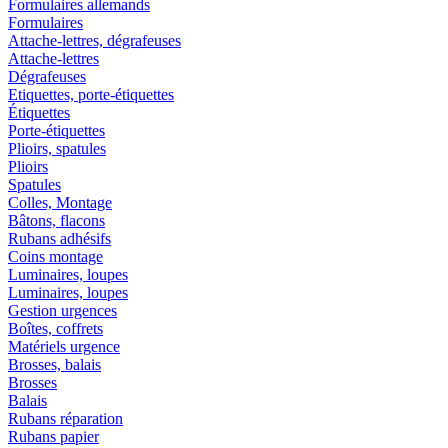
Formulaires allemands
Formulaires
Attache-lettres, dégrafeuses
Attache-lettres
Dégrafeuses
Etiquettes, porte-étiquettes
Étiquettes
Porte-étiquettes
Plioirs, spatules
Plioirs
Spatules
Colles, Montage
Bâtons, flacons
Rubans adhésifs
Coins montage
Luminaires, loupes
Luminaires, loupes
Gestion urgences
Boîtes, coffrets
Matériels urgence
Brosses, balais
Brosses
Balais
Rubans réparation
Rubans papier