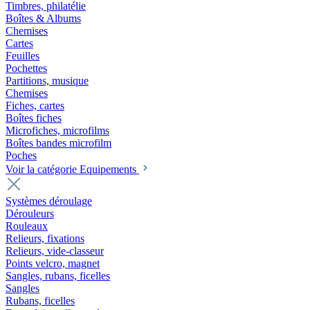
Timbres, philatélie
Boîtes & Albums
Chemises
Cartes
Feuilles
Pochettes
Partitions, musique
Chemises
Fiches, cartes
Boîtes fiches
Microfiches, microfilms
Boîtes bandes microfilm
Poches
Voir la catégorie Equipements
Systèmes déroulage
Dérouleurs
Rouleaux
Relieurs, fixations
Relieurs, vide-classeur
Points velcro, magnet
Sangles, rubans, ficelles
Sangles
Rubans, ficelles