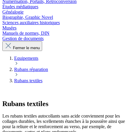
Numérisation, Portails, Retroconversion
Études médiatiques
Généalogie
Biographie, Graphic Novel
Sciences auxiliaires historiques
Musées
Manuels de normes, DIN
Gestion de documents
Fermer le menu
Equipements
Rubans réparation
Rubans textiles
Rubans textiles
Les rubans textiles autocollants sans acide conviennent pour les
collages durables, les scellements étanches à la poussière ainsi que
pour la reliure et le renforcement au verso, par exemple, de
documents, cartes et plans endommagés.