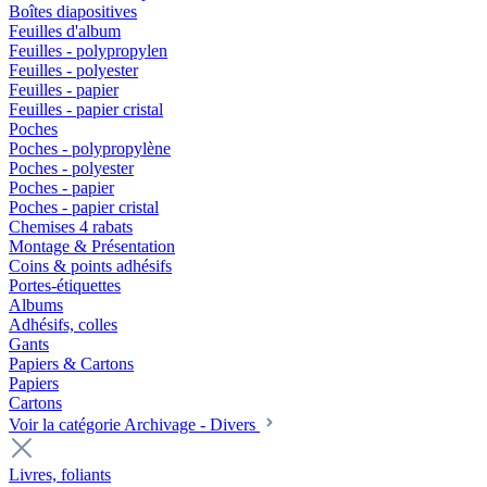
Boîtes diapositives
Feuilles d'album
Feuilles - polypropylen
Feuilles - polyester
Feuilles - papier
Feuilles - papier cristal
Poches
Poches - polypropylène
Poches - polyester
Poches - papier
Poches - papier cristal
Chemises 4 rabats
Montage & Présentation
Coins & points adhésifs
Portes-étiquettes
Albums
Adhésifs, colles
Gants
Papiers & Cartons
Papiers
Cartons
Voir la catégorie Archivage - Divers
Livres, foliants