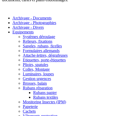
Archivage - Documents
Archivage - Photographies
Archivage - Divers
Equipements
Systèmes déroulage
Relieurs, fixations
Sangles, rubans, ficelles
Formulaires allemands
Attache-lettres, dégrafeuses
Etiquettes, porte-étiquettes
Plioirs, spatules
Colles, Montage
Luminaires, loupes
Gestion urgences
Brosses, balais
Rubans réparation
Rubans papier
Rubans textiles
Monitoring Insectes (IPM)
Papeterie
Cachets
Vêtements protection