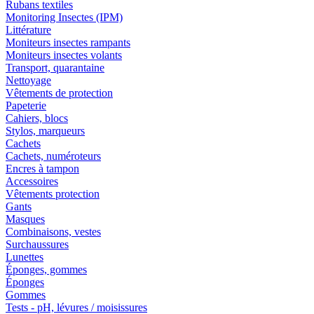
Rubans textiles
Monitoring Insectes (IPM)
Littérature
Moniteurs insectes rampants
Moniteurs insectes volants
Transport, quarantaine
Nettoyage
Vêtements de protection
Papeterie
Cahiers, blocs
Stylos, marqueurs
Cachets
Cachets, numéroteurs
Encres à tampon
Accessoires
Vêtements protection
Gants
Masques
Combinaisons, vestes
Surchaussures
Lunettes
Éponges, gommes
Éponges
Gommes
Tests - pH, lévures / moisissures