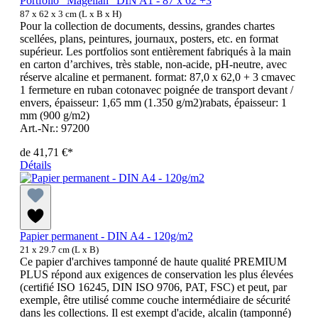
Portfolio "Magellan" DIN A1 - 87 x 62 +3
87 x 62 x 3 cm (L x B x H)
Pour la collection de documents, dessins, grandes chartes
scellées, plans, peintures, journaux, posters, etc. en format
supérieur. Les portfolios sont entièrement fabriqués à la main
en carton d’archives, très stable, non-acide, pH-neutre, avec
réserve alcaline et permanent. format: 87,0 x 62,0 + 3 cmavec
1 fermeture en ruban cotonavec poignée de transport devant /
envers, épaisseur: 1,65 mm (1.350 g/m2)rabats, épaisseur: 1
mm (900 g/m2)
Art.-Nr.: 97200
de
41,71 €*
Détails
Papier permanent - DIN A4 - 120g/m2
21 x 29.7 cm (L x B)
Ce papier d'archives tamponné de haute qualité PREMIUM
PLUS répond aux exigences de conservation les plus élevées
(certifié ISO 16245, DIN ISO 9706, PAT, FSC) et peut, par
exemple, être utilisé comme couche intermédiaire de sécurité
dans les collections. Il est exempt d'acide, alcalin (tamponné)