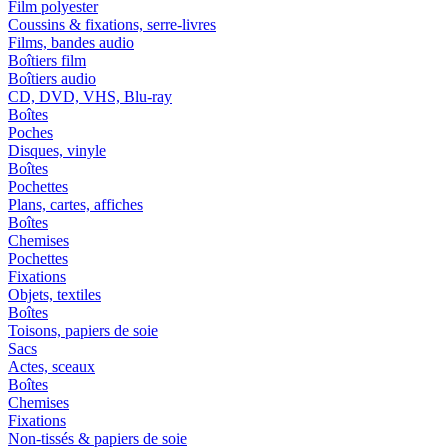
Film polyester
Coussins & fixations, serre-livres
Films, bandes audio
Boîtiers film
Boîtiers audio
CD, DVD, VHS, Blu-ray
Boîtes
Poches
Disques, vinyle
Boîtes
Pochettes
Plans, cartes, affiches
Boîtes
Chemises
Pochettes
Fixations
Objets, textiles
Boîtes
Toisons, papiers de soie
Sacs
Actes, sceaux
Boîtes
Chemises
Fixations
Non-tissés & papiers de soie