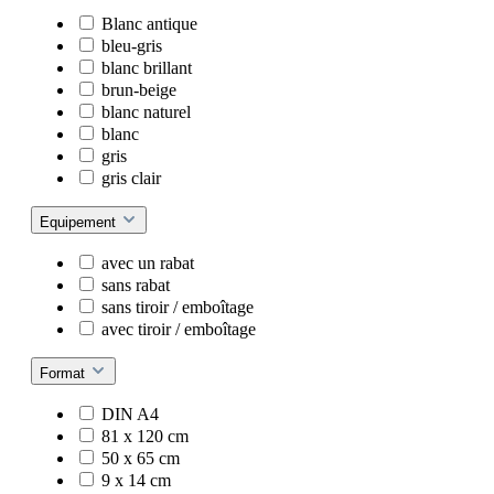
Blanc antique
bleu-gris
blanc brillant
brun-beige
blanc naturel
blanc
gris
gris clair
Equipement
avec un rabat
sans rabat
sans tiroir / emboîtage
avec tiroir / emboîtage
Format
DIN A4
81 x 120 cm
50 x 65 cm
9 x 14 cm