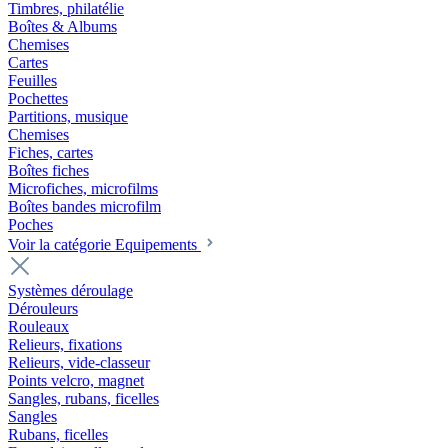
Timbres, philatélie
Boîtes & Albums
Chemises
Cartes
Feuilles
Pochettes
Partitions, musique
Chemises
Fiches, cartes
Boîtes fiches
Microfiches, microfilms
Boîtes bandes microfilm
Poches
Voir la catégorie Equipements
Systèmes déroulage
Dérouleurs
Rouleaux
Relieurs, fixations
Relieurs, vide-classeur
Points velcro, magnet
Sangles, rubans, ficelles
Sangles
Rubans, ficelles