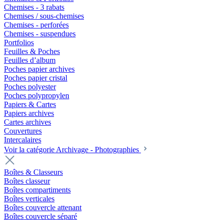
Chemises - 3 rabats
Chemises / sous-chemises
Chemises - perforées
Chemises - suspendues
Portfolios
Feuilles & Poches
Feuilles d’album
Poches papier archives
Poches papier cristal
Poches polyester
Poches polypropylen
Papiers & Cartes
Papiers archives
Cartes archives
Couvertures
Intercalaires
Voir la catégorie Archivage - Photographies
Boîtes & Classeurs
Boîtes classeur
Boîtes compartiments
Boîtes verticales
Boîtes couvercle attenant
Boîtes couvercle séparé