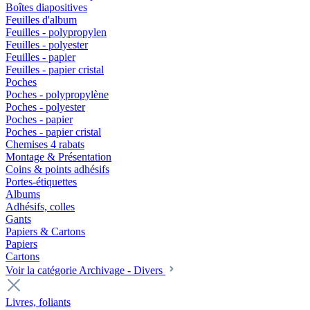
Boîtes diapositives
Feuilles d'album
Feuilles - polypropylen
Feuilles - polyester
Feuilles - papier
Feuilles - papier cristal
Poches
Poches - polypropylène
Poches - polyester
Poches - papier
Poches - papier cristal
Chemises 4 rabats
Montage & Présentation
Coins & points adhésifs
Portes-étiquettes
Albums
Adhésifs, colles
Gants
Papiers & Cartons
Papiers
Cartons
Voir la catégorie Archivage - Divers
Livres, foliants