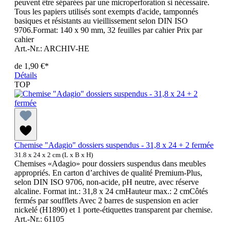
peuvent être séparées par une microperforation si nécessaire.
Tous les papiers utilisés sont exempts d'acide, tamponnés
basiques et résistants au vieillissement selon DIN ISO
9706.Format: 140 x 90 mm, 32 feuilles par cahier Prix par
cahier
Art.-Nr.: ARCHIV-HE
de
1,90 €*
Détails
TOP
Chemise "Adagio" dossiers suspendus - 31,8 x 24 + 2 fermée
31.8 x 24 x 2 cm (L x B x H)
Chemises «Adagio» pour dossiers suspendus dans meubles
appropriés. En carton d’archives de qualité Premium-Plus,
selon DIN ISO 9706, non-acide, pH neutre, avec réserve
alcaline. Format int.: 31,8 x 24 cmHauteur max.: 2 cmCôtés
fermés par soufflets Avec 2 barres de suspension en acier
nickelé (H1890) et 1 porte-étiquettes transparent par chemise.
Art.-Nr.: 61105