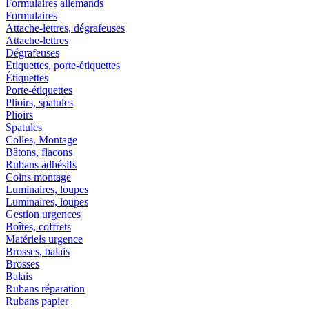
Formulaires allemands
Formulaires
Attache-lettres, dégrafeuses
Attache-lettres
Dégrafeuses
Etiquettes, porte-étiquettes
Étiquettes
Porte-étiquettes
Plioirs, spatules
Plioirs
Spatules
Colles, Montage
Bâtons, flacons
Rubans adhésifs
Coins montage
Luminaires, loupes
Luminaires, loupes
Gestion urgences
Boîtes, coffrets
Matériels urgence
Brosses, balais
Brosses
Balais
Rubans réparation
Rubans papier