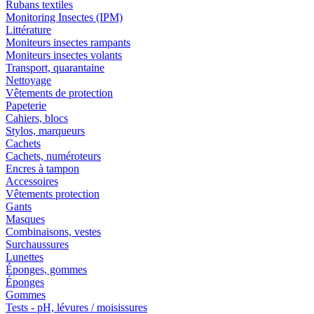
Rubans textiles
Monitoring Insectes (IPM)
Littérature
Moniteurs insectes rampants
Moniteurs insectes volants
Transport, quarantaine
Nettoyage
Vêtements de protection
Papeterie
Cahiers, blocs
Stylos, marqueurs
Cachets
Cachets, numéroteurs
Encres à tampon
Accessoires
Vêtements protection
Gants
Masques
Combinaisons, vestes
Surchaussures
Lunettes
Éponges, gommes
Éponges
Gommes
Tests - pH, lévures / moisissures