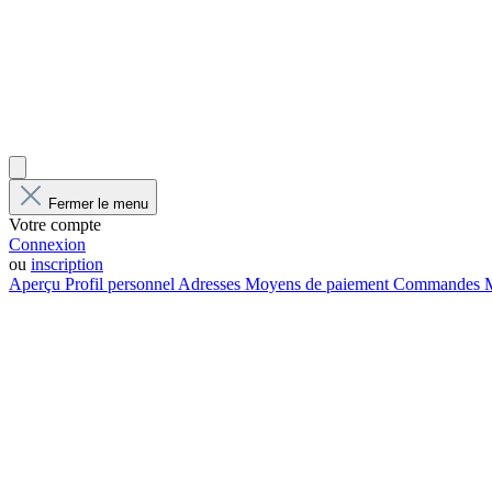
Fermer le menu
Votre compte
Connexion
ou
inscription
Aperçu
Profil personnel
Adresses
Moyens de paiement
Commandes
M