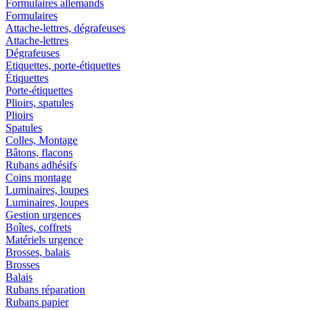
Formulaires allemands
Formulaires
Attache-lettres, dégrafeuses
Attache-lettres
Dégrafeuses
Etiquettes, porte-étiquettes
Étiquettes
Porte-étiquettes
Plioirs, spatules
Plioirs
Spatules
Colles, Montage
Bâtons, flacons
Rubans adhésifs
Coins montage
Luminaires, loupes
Luminaires, loupes
Gestion urgences
Boîtes, coffrets
Matériels urgence
Brosses, balais
Brosses
Balais
Rubans réparation
Rubans papier