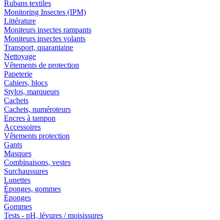
Rubans textiles
Monitoring Insectes (IPM)
Littérature
Moniteurs insectes rampants
Moniteurs insectes volants
Transport, quarantaine
Nettoyage
Vêtements de protection
Papeterie
Cahiers, blocs
Stylos, marqueurs
Cachets
Cachets, numéroteurs
Encres à tampon
Accessoires
Vêtements protection
Gants
Masques
Combinaisons, vestes
Surchaussures
Lunettes
Éponges, gommes
Éponges
Gommes
Tests - pH, lévures / moisissures