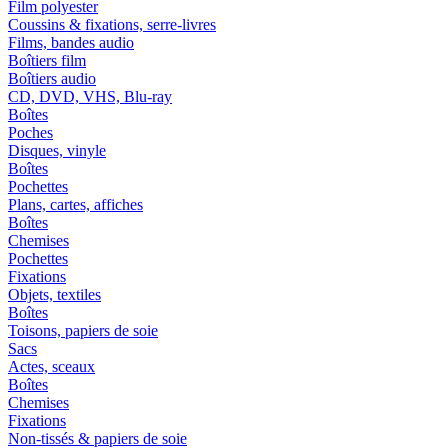
Film polyester
Coussins & fixations, serre-livres
Films, bandes audio
Boîtiers film
Boîtiers audio
CD, DVD, VHS, Blu-ray
Boîtes
Poches
Disques, vinyle
Boîtes
Pochettes
Plans, cartes, affiches
Boîtes
Chemises
Pochettes
Fixations
Objets, textiles
Boîtes
Toisons, papiers de soie
Sacs
Actes, sceaux
Boîtes
Chemises
Fixations
Non-tissés & papiers de soie