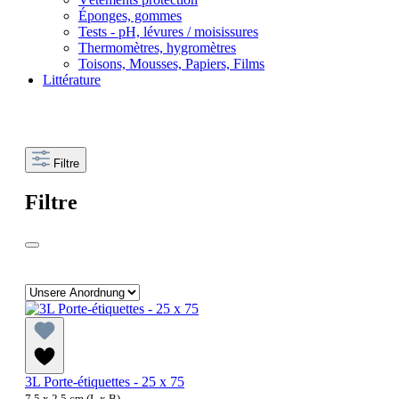
Éponges, gommes
Tests - pH, lévures / moisissures
Thermomètres, hygromètres
Toisons, Mousses, Papiers, Films
Littérature
Filtre
Filtre
3L Porte-étiquettes - 25 x 75
7.5 x 2.5 cm (L x B)