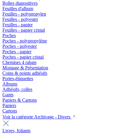
Boîtes diapositives
Feuilles d'album
Feuilles - polypropylen
Feuilles - polyester
Feuilles - papier
Feuilles - papier cristal
Poches
Poches - polypropylène
Poches - polyester
Poches - papier
Poches - papier cristal
Chemises 4 rabats
Montage & Présentation
Coins & points adhésifs
Portes-étiquettes
Albums
Adhésifs, colles
Gants
Papiers & Cartons
Papiers
Cartons
Voir la catégorie Archivage - Divers
Livres, foliants