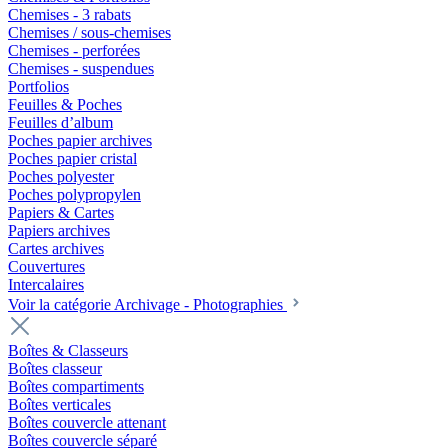
Chemises - 3 rabats
Chemises / sous-chemises
Chemises - perforées
Chemises - suspendues
Portfolios
Feuilles & Poches
Feuilles d’album
Poches papier archives
Poches papier cristal
Poches polyester
Poches polypropylen
Papiers & Cartes
Papiers archives
Cartes archives
Couvertures
Intercalaires
Voir la catégorie Archivage - Photographies
Boîtes & Classeurs
Boîtes classeur
Boîtes compartiments
Boîtes verticales
Boîtes couvercle attenant
Boîtes couvercle séparé