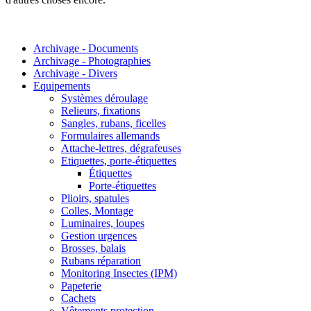
Archivage - Documents
Archivage - Photographies
Archivage - Divers
Equipements
Systèmes déroulage
Relieurs, fixations
Sangles, rubans, ficelles
Formulaires allemands
Attache-lettres, dégrafeuses
Etiquettes, porte-étiquettes
Étiquettes
Porte-étiquettes
Plioirs, spatules
Colles, Montage
Luminaires, loupes
Gestion urgences
Brosses, balais
Rubans réparation
Monitoring Insectes (IPM)
Papeterie
Cachets
Vêtements protection