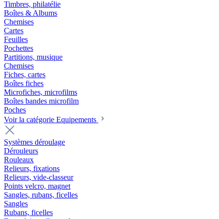
Timbres, philatélie
Boîtes & Albums
Chemises
Cartes
Feuilles
Pochettes
Partitions, musique
Chemises
Fiches, cartes
Boîtes fiches
Microfiches, microfilms
Boîtes bandes microfilm
Poches
Voir la catégorie Equipements
Systèmes déroulage
Dérouleurs
Rouleaux
Relieurs, fixations
Relieurs, vide-classeur
Points velcro, magnet
Sangles, rubans, ficelles
Sangles
Rubans, ficelles