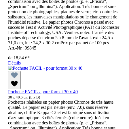
combinaison avec des boîtes de photos (p. e. „Prisma“,
„Spectrum“ ou „Illumina“). Application: Très bonne et sure
protection de photographies, plaques de verre, etc. contre les
salissures, les mauvaises manipulations ou le changement de
l'humidité relative. Le papier photos Chronos a passé avec
succès le Test d’Activité Photographique (PAT) du Rochester
Institute of Technology, USA. Veuillez-noter: L'arrière des
poches dépasse d'environ 5 à 8 mm de l'avant. ext.: 24,5 x
31,0 cm, int.: 24,2 x 30,2 cmPrix par paquet de 100 pcs.
Art.-Nr.: 99845
de
18,84 €*
Détails
Pochette FACIL - pour format 30 x 40
30 x 40.6 cm (L x B)
Pochettes réalisées en papier photos Chronos de très haute
qualité. Le papier est pH-neutre (env. 7,0), sans réserve
alcaline, chiffre Kappa < 2 et est fabriqué sans utilisation
d'azurant optique. 3 côtés fermés (colle neutre). Idéal en
combinaison avec des boîtes de photos (p. e. „Prisma“,
„Spectrum“ ou „Illumina“). Application: Très bonne et sure