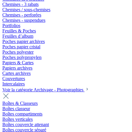
Chemises - 3 rabats
Chemises / sous-chemises
Chemises - perforées
Chemises - suspendues
Portfolios
Feuilles & Poches
Feuilles d’album
Poches papier archives
Poches papier cristal
Poches polyester
Poches polypropylen
Papiers & Cartes
Papiers archives
Cartes archives
Couvertures
Intercalaires
Voir la catégorie Archivage - Photographies
Boîtes & Classeurs
Boîtes classeur
Boîtes compartiments
Boîtes verticales
Boîtes couvercle attenant
Boîtes couvercle séparé