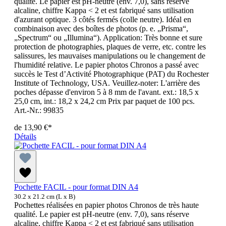
qualité. Le papier est pH-neutre (env. 7,0), sans réserve
alcaline, chiffre Kappa < 2 et est fabriqué sans utilisation
d'azurant optique. 3 côtés fermés (colle neutre). Idéal en
combinaison avec des boîtes de photos (p. e. „Prisma“,
„Spectrum“ ou „Illumina“). Application: Très bonne et sure
protection de photographies, plaques de verre, etc. contre les
salissures, les mauvaises manipulations ou le changement de
l'humidité relative. Le papier photos Chronos a passé avec
succès le Test d’Activité Photographique (PAT) du Rochester
Institute of Technology, USA. Veuillez-noter: L'arrière des
poches dépasse d'environ 5 à 8 mm de l'avant. ext.: 18,5 x
25,0 cm, int.: 18,2 x 24,2 cm Prix par paquet de 100 pcs.
Art.-Nr.: 99835
de
13,90 €*
Détails
Pochette FACIL - pour format DIN A4
30.2 x 21.2 cm (L x B)
Pochettes réalisées en papier photos Chronos de très haute
qualité. Le papier est pH-neutre (env. 7,0), sans réserve
alcaline, chiffre Kappa < 2 et est fabriqué sans utilisation