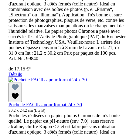
d'azurant optique. 3 côtés fermés (colle neutre). Idéal en
combinaison avec des boîtes de photos (p. e. „Prisma“,
„Spectrum“ ou „Illumina“). Application: Très bonne et sure
protection de photographies, plaques de verre, etc. contre les
salissures, les mauvaises manipulations ou le changement de
l'humidité relative. Le papier photos Chronos a passé avec
succès le Test d’Activité Photographique (PAT) du Rochester
Institute of Technology, USA. Veuillez-noter: L'arrière des
poches dépasse d'environ 5 à 8 mm de l'avant. ext.: 21,5 x
31,0 cm Int.: 21,2 x 30,2 cm Prix par paquet de 100 pcs.
Art.-Nr.: 99840
de
17,15 €*
Détails
Pochette FACIL - pour format 24 x 30
30.2 x 24.2 cm (L x B)
Pochettes réalisées en papier photos Chronos de très haute
qualité. Le papier est pH-neutre (env. 7,0), sans réserve
alcaline, chiffre Kappa < 2 et est fabriqué sans utilisation
d'azurant optique. 3 côtés fermés (colle neutre). Idéal en