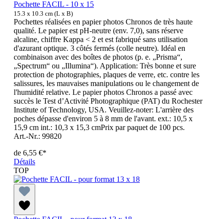
Pochette FACIL - 10 x 15
15.3 x 10.3 cm (L x B)
Pochettes réalisées en papier photos Chronos de très haute
qualité. Le papier est pH-neutre (env. 7,0), sans réserve
alcaline, chiffre Kappa < 2 et est fabriqué sans utilisation
d'azurant optique. 3 côtés fermés (colle neutre). Idéal en
combinaison avec des boîtes de photos (p. e. „Prisma“,
„Spectrum“ ou „Illumina“). Application: Très bonne et sure
protection de photographies, plaques de verre, etc. contre les
salissures, les mauvaises manipulations ou le changement de
l'humidité relative. Le papier photos Chronos a passé avec
succès le Test d’Activité Photographique (PAT) du Rochester
Institute of Technology, USA. Veuillez-noter: L'arrière des
poches dépasse d'environ 5 à 8 mm de l'avant. ext.: 10,5 x
15,9 cm int.: 10,3 x 15,3 cmPrix par paquet de 100 pcs.
Art.-Nr.: 99820
de
6,55 €*
Détails
TOP