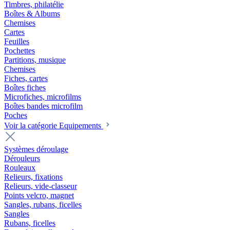
Timbres, philatélie
Boîtes & Albums
Chemises
Cartes
Feuilles
Pochettes
Partitions, musique
Chemises
Fiches, cartes
Boîtes fiches
Microfiches, microfilms
Boîtes bandes microfilm
Poches
Voir la catégorie Equipements
Systèmes déroulage
Dérouleurs
Rouleaux
Relieurs, fixations
Relieurs, vide-classeur
Points velcro, magnet
Sangles, rubans, ficelles
Sangles
Rubans, ficelles