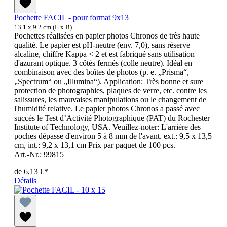
Pochette FACIL - pour format 9x13
13.1 x 9.2 cm (L x B)
Pochettes réalisées en papier photos Chronos de très haute
qualité. Le papier est pH-neutre (env. 7,0), sans réserve
alcaline, chiffre Kappa < 2 et est fabriqué sans utilisation
d'azurant optique. 3 côtés fermés (colle neutre). Idéal en
combinaison avec des boîtes de photos (p. e. „Prisma“,
„Spectrum“ ou „Illumina“). Application: Très bonne et sure
protection de photographies, plaques de verre, etc. contre les
salissures, les mauvaises manipulations ou le changement de
l'humidité relative. Le papier photos Chronos a passé avec
succès le Test d’Activité Photographique (PAT) du Rochester
Institute of Technology, USA. Veuillez-noter: L'arrière des
poches dépasse d'environ 5 à 8 mm de l'avant. ext.: 9,5 x 13,5
cm, int.: 9,2 x 13,1 cm Prix par paquet de 100 pcs.
Art.-Nr.: 99815
de
6,13 €*
Détails