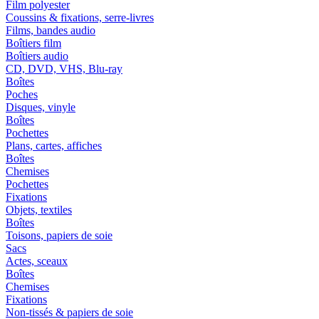
Film polyester
Coussins & fixations, serre-livres
Films, bandes audio
Boîtiers film
Boîtiers audio
CD, DVD, VHS, Blu-ray
Boîtes
Poches
Disques, vinyle
Boîtes
Pochettes
Plans, cartes, affiches
Boîtes
Chemises
Pochettes
Fixations
Objets, textiles
Boîtes
Toisons, papiers de soie
Sacs
Actes, sceaux
Boîtes
Chemises
Fixations
Non-tissés & papiers de soie