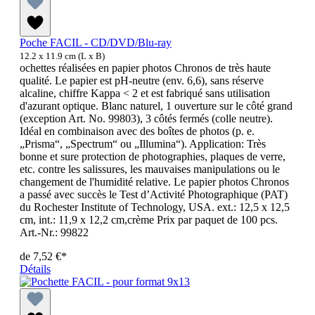
Poche FACIL - CD/DVD/Blu-ray
12.2 x 11.9 cm (L x B)
ochettes réalisées en papier photos Chronos de très haute
qualité. Le papier est pH-neutre (env. 6,6), sans réserve
alcaline, chiffre Kappa < 2 et est fabriqué sans utilisation
d'azurant optique. Blanc naturel, 1 ouverture sur le côté grand
(exception Art. No. 99803), 3 côtés fermés (colle neutre).
Idéal en combinaison avec des boîtes de photos (p. e.
„Prisma“, „Spectrum“ ou „Illumina“). Application: Très
bonne et sure protection de photographies, plaques de verre,
etc. contre les salissures, les mauvaises manipulations ou le
changement de l'humidité relative. Le papier photos Chronos
a passé avec succès le Test d’Activité Photographique (PAT)
du Rochester Institute of Technology, USA. ext.: 12,5 x 12,5
cm, int.: 11,9 x 12,2 cm,crème Prix par paquet de 100 pcs.
Art.-Nr.: 99822
de
7,52 €*
Détails