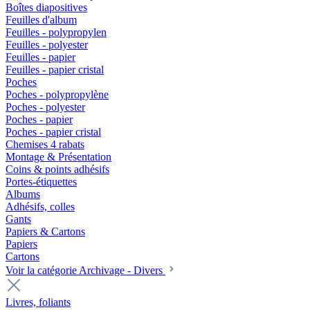
Boîtes diapositives
Feuilles d'album
Feuilles - polypropylen
Feuilles - polyester
Feuilles - papier
Feuilles - papier cristal
Poches
Poches - polypropylène
Poches - polyester
Poches - papier
Poches - papier cristal
Chemises 4 rabats
Montage & Présentation
Coins & points adhésifs
Portes-étiquettes
Albums
Adhésifs, colles
Gants
Papiers & Cartons
Papiers
Cartons
Voir la catégorie Archivage - Divers
Livres, foliants