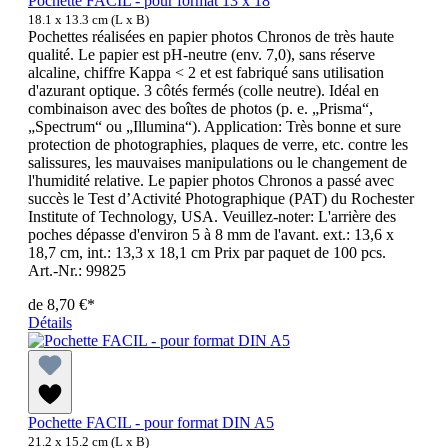
Pochette FACIL - pour format 13 x 18
18.1 x 13.3 cm (L x B)
Pochettes réalisées en papier photos Chronos de très haute
qualité. Le papier est pH-neutre (env. 7,0), sans réserve
alcaline, chiffre Kappa < 2 et est fabriqué sans utilisation
d'azurant optique. 3 côtés fermés (colle neutre). Idéal en
combinaison avec des boîtes de photos (p. e. „Prisma“,
„Spectrum“ ou „Illumina“). Application: Très bonne et sure
protection de photographies, plaques de verre, etc. contre les
salissures, les mauvaises manipulations ou le changement de
l'humidité relative. Le papier photos Chronos a passé avec
succès le Test d’Activité Photographique (PAT) du Rochester
Institute of Technology, USA. Veuillez-noter: L'arrière des
poches dépasse d'environ 5 à 8 mm de l'avant. ext.: 13,6 x
18,7 cm, int.: 13,3 x 18,1 cm Prix par paquet de 100 pcs.
Art.-Nr.: 99825
de
8,70 €*
Détails
Pochette FACIL - pour format DIN A5
21.2 x 15.2 cm (L x B)