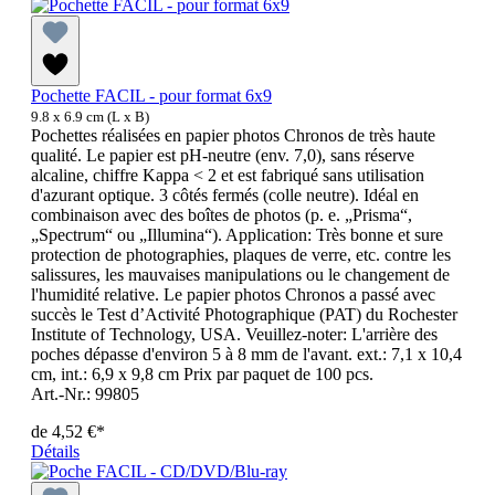
Pochette FACIL - pour format 6x9
9.8 x 6.9 cm (L x B)
Pochettes réalisées en papier photos Chronos de très haute
qualité. Le papier est pH-neutre (env. 7,0), sans réserve
alcaline, chiffre Kappa < 2 et est fabriqué sans utilisation
d'azurant optique. 3 côtés fermés (colle neutre). Idéal en
combinaison avec des boîtes de photos (p. e. „Prisma“,
„Spectrum“ ou „Illumina“). Application: Très bonne et sure
protection de photographies, plaques de verre, etc. contre les
salissures, les mauvaises manipulations ou le changement de
l'humidité relative. Le papier photos Chronos a passé avec
succès le Test d’Activité Photographique (PAT) du Rochester
Institute of Technology, USA. Veuillez-noter: L'arrière des
poches dépasse d'environ 5 à 8 mm de l'avant. ext.: 7,1 x 10,4
cm, int.: 6,9 x 9,8 cm Prix par paquet de 100 pcs.
Art.-Nr.: 99805
de
4,52 €*
Détails