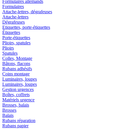
Formulaires allemands
Formulaires
Attache-lettres, dégrafeuses
Attache-lettres
Dégrafeuses
Etiquettes, porte-étiquettes
Étiquettes
Porte-étiquettes
Plioirs, spatules
Plioirs
Spatules
Colles, Montage
Bâtons, flacons
Rubans adhésifs
Coins montage
Luminaires, loupes
Luminaires, loupes
Gestion urgences
Boîtes, coffrets
Matériels urgence
Brosses, balais
Brosses
Balais
Rubans réparation
Rubans papier