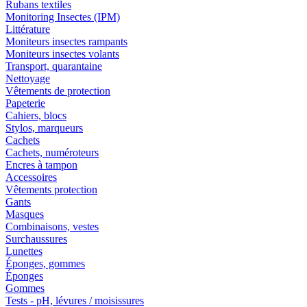
Rubans textiles
Monitoring Insectes (IPM)
Littérature
Moniteurs insectes rampants
Moniteurs insectes volants
Transport, quarantaine
Nettoyage
Vêtements de protection
Papeterie
Cahiers, blocs
Stylos, marqueurs
Cachets
Cachets, numéroteurs
Encres à tampon
Accessoires
Vêtements protection
Gants
Masques
Combinaisons, vestes
Surchaussures
Lunettes
Éponges, gommes
Éponges
Gommes
Tests - pH, lévures / moisissures