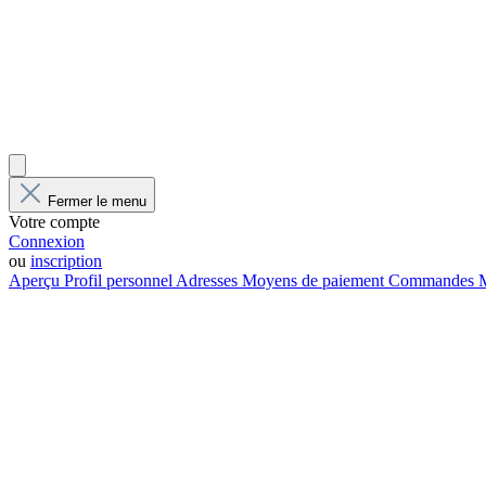
Fermer le menu
Votre compte
Connexion
ou
inscription
Aperçu
Profil personnel
Adresses
Moyens de paiement
Commandes
M