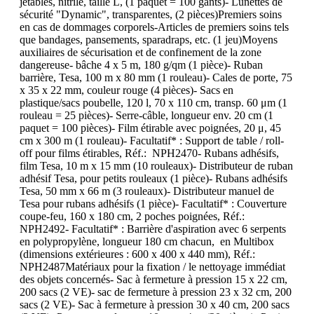
jetables, nitrile, taille L, (1 paquet = 100 gants)- Lunettes de
sécurité "Dynamic", transparentes, (2 pièces)Premiers soins
en cas de dommages corporels-Articles de premiers soins tels
que bandages, pansements, sparadraps, etc. (1 jeu)Moyens
auxiliaires de sécurisation et de confinement de la zone
dangereuse- bâche 4 x 5 m, 180 g/qm (1 pièce)- Ruban
barrière, Tesa, 100 m x 80 mm (1 rouleau)- Cales de porte, 75
x 35 x 22 mm, couleur rouge (4 pièces)- Sacs en
plastique/sacs poubelle, 120 l, 70 x 110 cm, transp. 60 μm (1
rouleau = 25 pièces)- Serre-câble, longueur env. 20 cm (1
paquet = 100 pièces)- Film étirable avec poignées, 20 μ, 45
cm x 300 m (1 rouleau)- Facultatif* : Support de table / roll-
off pour films étirables, Réf.: NPH2470- Rubans adhésifs,
film Tesa, 10 m x 15 mm (10 rouleaux)- Distributeur de ruban
adhésif Tesa, pour petits rouleaux (1 pièce)- Rubans adhésifs
Tesa, 50 mm x 66 m (3 rouleaux)- Distributeur manuel de
Tesa pour rubans adhésifs (1 pièce)- Facultatif* : Couverture
coupe-feu, 160 x 180 cm, 2 poches poignées, Réf.:
NPH2492- Facultatif* : Barrière d'aspiration avec 6 serpents
en polypropylène, longueur 180 cm chacun, en Multibox
(dimensions extérieures : 600 x 400 x 440 mm), Réf.:
NPH2487Matériaux pour la fixation / le nettoyage immédiat
des objets concernés- Sac à fermeture à pression 15 x 22 cm,
200 sacs (2 VE)- sac de fermeture à pression 23 x 32 cm, 200
sacs (2 VE)- Sac à fermeture à pression 30 x 40 cm, 200 sacs