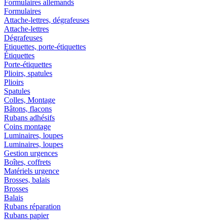
Formulaires allemands
Formulaires
Attache-lettres, dégrafeuses
Attache-lettres
Dégrafeuses
Etiquettes, porte-étiquettes
Étiquettes
Porte-étiquettes
Plioirs, spatules
Plioirs
Spatules
Colles, Montage
Bâtons, flacons
Rubans adhésifs
Coins montage
Luminaires, loupes
Luminaires, loupes
Gestion urgences
Boîtes, coffrets
Matériels urgence
Brosses, balais
Brosses
Balais
Rubans réparation
Rubans papier