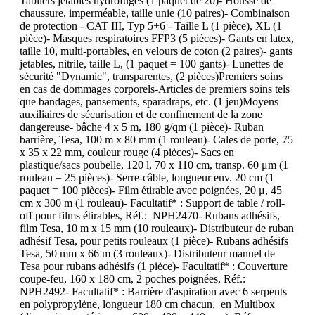
Tabliers jetables hydrofuges (1 paquet de 20)- Housse de
chaussure, imperméable, taille unie (10 paires)- Combinaison
de protection - CAT III, Typ 5+6 - Taille L (1 pièce), XL (1
pièce)- Masques respiratoires FFP3 (5 pièces)- Gants en latex,
taille 10, multi-portables, en velours de coton (2 paires)- gants
jetables, nitrile, taille L, (1 paquet = 100 gants)- Lunettes de
sécurité "Dynamic", transparentes, (2 pièces)Premiers soins
en cas de dommages corporels-Articles de premiers soins tels
que bandages, pansements, sparadraps, etc. (1 jeu)Moyens
auxiliaires de sécurisation et de confinement de la zone
dangereuse- bâche 4 x 5 m, 180 g/qm (1 pièce)- Ruban
barrière, Tesa, 100 m x 80 mm (1 rouleau)- Cales de porte, 75
x 35 x 22 mm, couleur rouge (4 pièces)- Sacs en
plastique/sacs poubelle, 120 l, 70 x 110 cm, transp. 60 μm (1
rouleau = 25 pièces)- Serre-câble, longueur env. 20 cm (1
paquet = 100 pièces)- Film étirable avec poignées, 20 μ, 45
cm x 300 m (1 rouleau)- Facultatif* : Support de table / roll-
off pour films étirables, Réf.: NPH2470- Rubans adhésifs,
film Tesa, 10 m x 15 mm (10 rouleaux)- Distributeur de ruban
adhésif Tesa, pour petits rouleaux (1 pièce)- Rubans adhésifs
Tesa, 50 mm x 66 m (3 rouleaux)- Distributeur manuel de
Tesa pour rubans adhésifs (1 pièce)- Facultatif* : Couverture
coupe-feu, 160 x 180 cm, 2 poches poignées, Réf.:
NPH2492- Facultatif* : Barrière d'aspiration avec 6 serpents
en polypropylène, longueur 180 cm chacun, en Multibox