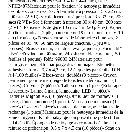
(dimensions extérieures : 600 x 400 x 440 mm), Réf.:
NPH2487Matériaux pour la fixation / le nettoyage immédiat
des objets concernés- Sac à fermeture à pression 15 x 22 cm,
200 sacs (2 VE)- sac de fermeture à pression 23 x 32 cm, 200
sacs (2 VE)- Sac à fermeture à pression 30 x 40 cm, 200 sacs
(2 VE)- Pansements de gaze 10 cm x 4 m (20 pièces)- Papier
à pâte en rouleau, 2 plis, hauteur env. 18 cm, diamètre env. 16
cm (1 rouleau)- Brosses en soies de laboratoire chinoises, 2
pièces de 30, 40, 50 mm de largeur chacune, (1 jeu = 6
brosses)- Brosse à main, crin de cheval (2 pièces)- Facultatif*
: Boîte d'extinction, 300g/qm, 24 x 40 cm, blanc naturel, 50
feuilles (1 paquet), Réf.: 99880-24Matériaux pour
l'enregistrement et le marquage des dommages- Etiquettes
adhésives, format 9,7 x 4,2 cm, 12 étiquettes par feuille DIN
A4 (100 feuilles)- Blocs-notes, doublés (3 pièces)- Crayon
permanent pour le marquage de tous les matériaux, noir (3
pièces)- Crayons (3 pièces)- Taille-crayon (1 pièce)Eclairage
de secours- Lampe à main, lampadaire, LED (1 pièce)-
Batteries Mignon AA (10 pièces)Outils- Jeu de tournevis (1
pièce)- Pince combinée (1 pièce)- Marteau de menuisier (1
pièce)- Ciseaux (1 pièce)- Couteau de coupe, avec lames de
rechange (1 pièce)Matériaux pour le nettoyage immédiat de la
zone d'urgence- Kit de balayage composé d'une pelle et d'un
balai (1 kit)- Éponges de nettoyage avec non-tissé abrasif et
rainure de préhension, 9,5 x 7 x 4,5 cm (10 pièces)- Seau en