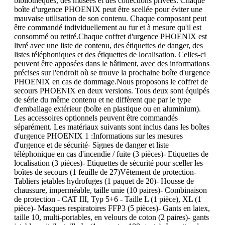
bibliothèques, des musées et des collections privées. Chaque
boîte d'urgence PHOENIX peut être scellée pour éviter une
mauvaise utilisation de son contenu. Chaque composant peut
être commandé individuellement au fur et à mesure qu'il est
consommé ou retiré.Chaque coffret d'urgence PHOENIX est
livré avec une liste de contenu, des étiquettes de danger, des
listes téléphoniques et des étiquettes de localisation. Celles-ci
peuvent être apposées dans le bâtiment, avec des informations
précises sur l'endroit où se trouve la prochaine boîte d'urgence
PHOENIX en cas de dommage.Nous proposons le coffret de
secours PHOENIX en deux versions. Tous deux sont équipés
de série du même contenu et ne diffèrent que par le type
d'emballage extérieur (boîte en plastique ou en aluminium).
Les accessoires optionnels peuvent être commandés
séparément. Les matériaux suivants sont inclus dans les boîtes
d'urgence PHOENIX 1 :Informations sur les mesures
d'urgence et de sécurité- Signes de danger et liste
téléphonique en cas d'incendie / fuite (3 pièces)- Etiquettes de
localisation (3 pièces)- Etiquettes de sécurité pour sceller les
boîtes de secours (1 feuille de 27)Vêtement de protection-
Tabliers jetables hydrofuges (1 paquet de 20)- Housse de
chaussure, imperméable, taille unie (10 paires)- Combinaison
de protection - CAT III, Typ 5+6 - Taille L (1 pièce), XL (1
pièce)- Masques respiratoires FFP3 (5 pièces)- Gants en latex,
taille 10, multi-portables, en velours de coton (2 paires)- gants