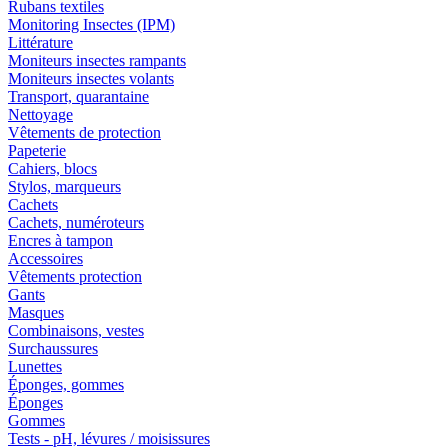
Rubans textiles
Monitoring Insectes (IPM)
Littérature
Moniteurs insectes rampants
Moniteurs insectes volants
Transport, quarantaine
Nettoyage
Vêtements de protection
Papeterie
Cahiers, blocs
Stylos, marqueurs
Cachets
Cachets, numéroteurs
Encres à tampon
Accessoires
Vêtements protection
Gants
Masques
Combinaisons, vestes
Surchaussures
Lunettes
Éponges, gommes
Éponges
Gommes
Tests - pH, lévures / moisissures