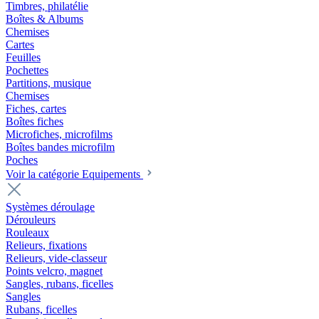
Timbres, philatélie
Boîtes & Albums
Chemises
Cartes
Feuilles
Pochettes
Partitions, musique
Chemises
Fiches, cartes
Boîtes fiches
Microfiches, microfilms
Boîtes bandes microfilm
Poches
Voir la catégorie Equipements
Systèmes déroulage
Dérouleurs
Rouleaux
Relieurs, fixations
Relieurs, vide-classeur
Points velcro, magnet
Sangles, rubans, ficelles
Sangles
Rubans, ficelles