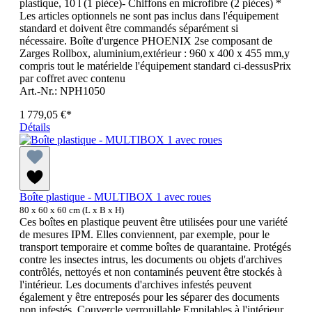
plastique, 10 l (1 pièce)- Chiffons en microfibre (2 pièces) *
Les articles optionnels ne sont pas inclus dans l'équipement
standard et doivent être commandés séparément si
nécessaire. Boîte d'urgence PHOENIX 2se composant de
Zarges Rollbox, aluminium,extérieur : 960 x 400 x 455 mm,y
compris tout le matérielde l'équipement standard ci-dessusPrix
par coffret avec contenu
Art.-Nr.: NPH1050
1 779,05 €*
Détails
Boîte plastique - MULTIBOX 1 avec roues
80 x 60 x 60 cm (L x B x H)
Ces boîtes en plastique peuvent être utilisées pour une variété
de mesures IPM. Elles conviennent, par exemple, pour le
transport temporaire et comme boîtes de quarantaine. Protégés
contre les insectes intrus, les documents ou objets d'archives
contrôlés, nettoyés et non contaminés peuvent être stockés à
l'intérieur. Les documents d'archives infestés peuvent
également y être entreposés pour les séparer des documents
non infestés. Couvercle verrouillable Empilables à l'intérieur