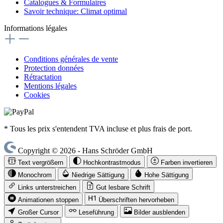
Catalogues & Formulaires
Savoir technique: Climat optimal
Informations légales
Conditions générales de vente
Protection données
Rétractation
Mentions légales
Cookies
* Tous les prix s'entendent TVA incluse et plus frais de port.
Copyright © 2026 - Hans Schröder GmbH
Text vergrößern
Hochkontrastmodus
Farben invertieren
Monochrom
Niedrige Sättigung
Hohe Sättigung
Links unterstreichen
Gut lesbare Schrift
Animationen stoppen
Überschriften hervorheben
Großer Cursor
Leseführung
Bilder ausblenden