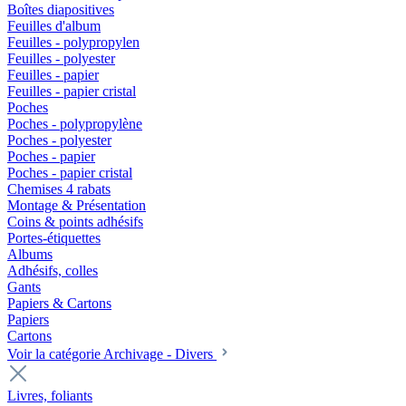
Boîtes diapositives
Feuilles d'album
Feuilles - polypropylen
Feuilles - polyester
Feuilles - papier
Feuilles - papier cristal
Poches
Poches - polypropylène
Poches - polyester
Poches - papier
Poches - papier cristal
Chemises 4 rabats
Montage & Présentation
Coins & points adhésifs
Portes-étiquettes
Albums
Adhésifs, colles
Gants
Papiers & Cartons
Papiers
Cartons
Voir la catégorie Archivage - Divers
Livres, foliants