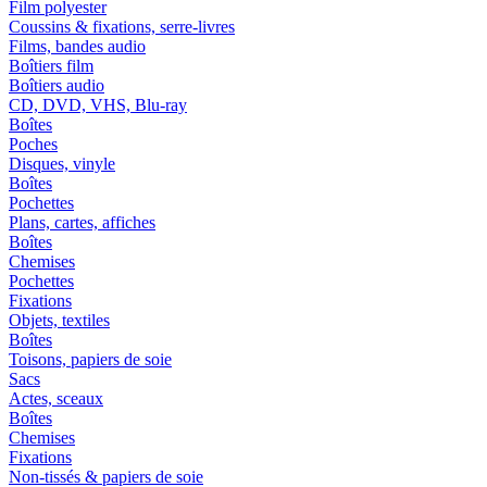
Film polyester
Coussins & fixations, serre-livres
Films, bandes audio
Boîtiers film
Boîtiers audio
CD, DVD, VHS, Blu-ray
Boîtes
Poches
Disques, vinyle
Boîtes
Pochettes
Plans, cartes, affiches
Boîtes
Chemises
Pochettes
Fixations
Objets, textiles
Boîtes
Toisons, papiers de soie
Sacs
Actes, sceaux
Boîtes
Chemises
Fixations
Non-tissés & papiers de soie