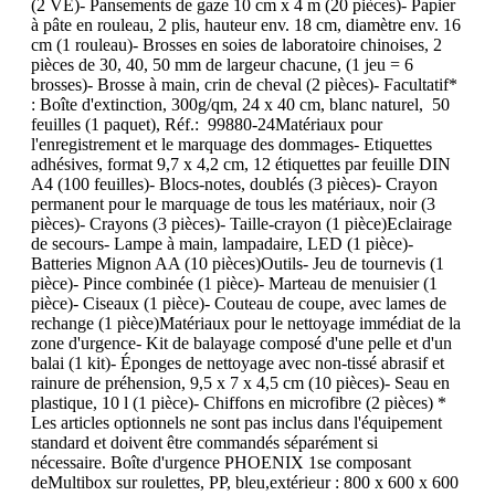
(2 VE)- Pansements de gaze 10 cm x 4 m (20 pièces)- Papier
à pâte en rouleau, 2 plis, hauteur env. 18 cm, diamètre env. 16
cm (1 rouleau)- Brosses en soies de laboratoire chinoises, 2
pièces de 30, 40, 50 mm de largeur chacune, (1 jeu = 6
brosses)- Brosse à main, crin de cheval (2 pièces)- Facultatif*
: Boîte d'extinction, 300g/qm, 24 x 40 cm, blanc naturel, 50
feuilles (1 paquet), Réf.: 99880-24Matériaux pour
l'enregistrement et le marquage des dommages- Etiquettes
adhésives, format 9,7 x 4,2 cm, 12 étiquettes par feuille DIN
A4 (100 feuilles)- Blocs-notes, doublés (3 pièces)- Crayon
permanent pour le marquage de tous les matériaux, noir (3
pièces)- Crayons (3 pièces)- Taille-crayon (1 pièce)Eclairage
de secours- Lampe à main, lampadaire, LED (1 pièce)-
Batteries Mignon AA (10 pièces)Outils- Jeu de tournevis (1
pièce)- Pince combinée (1 pièce)- Marteau de menuisier (1
pièce)- Ciseaux (1 pièce)- Couteau de coupe, avec lames de
rechange (1 pièce)Matériaux pour le nettoyage immédiat de la
zone d'urgence- Kit de balayage composé d'une pelle et d'un
balai (1 kit)- Éponges de nettoyage avec non-tissé abrasif et
rainure de préhension, 9,5 x 7 x 4,5 cm (10 pièces)- Seau en
plastique, 10 l (1 pièce)- Chiffons en microfibre (2 pièces) *
Les articles optionnels ne sont pas inclus dans l'équipement
standard et doivent être commandés séparément si
nécessaire. Boîte d'urgence PHOENIX 1se composant
deMultibox sur roulettes, PP, bleu,extérieur : 800 x 600 x 600