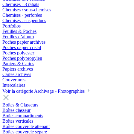
Chemises - 3 rabats
Chemises / sous-chemises
Chemises - perforées
Chemises - suspendues
Portfolios
Feuilles & Poches
Feuilles d’album
Poches papier archives
Poches papier cristal
Poches polyester
Poches polypropylen
Papiers & Cartes
Papiers archives
Cartes archives
Couvertures
Intercalaires
Voir la catégorie Archivage - Photographies
Boîtes & Classeurs
Boîtes classeur
Boîtes compartiments
Boîtes verticales
Boîtes couvercle attenant
Boîtes couvercle séparé