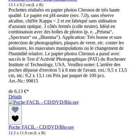
13.1 x 9.2 cm (L x B)
Pochettes réalisées en papier photos Chronos de très haute
qualité. Le papier est pH-neutre (env. 7,0), sans réserve
alcaline, chiffre Kappa < 2 et est fabriqué sans utilisation
d'azurant optique. 3 côtés fermés (colle neutre). Idéal en
combinaison avec des boîtes de photos (p. e. „Prisma“,
„Spectrum“ ou „Illumina“). Application: Très bonne et sure
protection de photographies, plaques de verre, etc. contre les
salissures, les mauvaises manipulations ou le changement de
l'humidité relative. Le papier photos Chronos a passé avec
succès le Test d’Activité Photographique (PAT) du Rochester
Institute of Technology, USA. Veuillez-noter: L'arrière des
poches dépasse d'environ 5 à 8 mm de l'avant. ext.: 9,5 x 13,5
cm, int.: 9,2 x 13,1 cm Prix par paquet de 100 pcs.
Art.-Nr.: 99815
de
6,13 €*
Détails
Poche FACIL - CD/DVD/Blu-ray
12.2 x 11.9 cm (L x B)