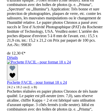
d'azurant optique. 3 côtés fermés (colle neutre). Idéal en
combinaison avec des boîtes de photos (p. e. „Prisma“,
„Spectrum“ ou „Illumina“). Application: Très bonne et sure
protection de photographies, plaques de verre, etc. contre les
salissures, les mauvaises manipulations ou le changement de
l'humidité relative. Le papier photos Chronos a passé avec
succès le Test d’Activité Photographique (PAT) du Rochester
Institute of Technology, USA. Veuillez-noter: L'arrière des
poches dépasse d'environ 5 à 8 mm de l'avant. ext.: 15,5 x
21,9 cm, int.: 15,2 x 21,2 cm Prix par paquet de 100 pcs.
Art.-Nr.: 99830
de
12,30 €*
Détails
Pochette FACIL - pour format 18 x 24
24.2 x 18.2 cm (L x B)
Pochettes réalisées en papier photos Chronos de très haute
qualité. Le papier est pH-neutre (env. 7,0), sans réserve
alcaline, chiffre Kappa < 2 et est fabriqué sans utilisation
d'azurant optique. 3 côtés fermés (colle neutre). Idéal en
combinaison avec des boîtes de photos (p. e. „Prisma“,