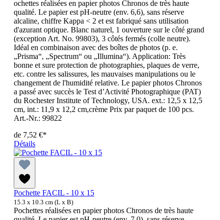
ochettes réalisées en papier photos Chronos de très haute
qualité. Le papier est pH-neutre (env. 6,6), sans réserve
alcaline, chiffre Kappa < 2 et est fabriqué sans utilisation
d'azurant optique. Blanc naturel, 1 ouverture sur le côté grand
(exception Art. No. 99803), 3 côtés fermés (colle neutre).
Idéal en combinaison avec des boîtes de photos (p. e.
„Prisma“, „Spectrum“ ou „Illumina“). Application: Très
bonne et sure protection de photographies, plaques de verre,
etc. contre les salissures, les mauvaises manipulations ou le
changement de l'humidité relative. Le papier photos Chronos
a passé avec succès le Test d’Activité Photographique (PAT)
du Rochester Institute of Technology, USA. ext.: 12,5 x 12,5
cm, int.: 11,9 x 12,2 cm,crème Prix par paquet de 100 pcs.
Art.-Nr.: 99822
de
7,52 €*
Détails
Pochette FACIL - 10 x 15
15.3 x 10.3 cm (L x B)
Pochettes réalisées en papier photos Chronos de très haute
qualité. Le papier est pH-neutre (env. 7,0), sans réserve