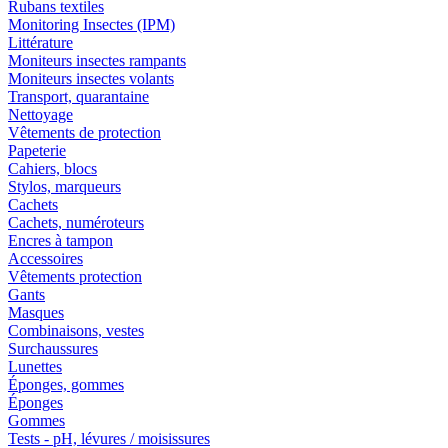
Rubans textiles
Monitoring Insectes (IPM)
Littérature
Moniteurs insectes rampants
Moniteurs insectes volants
Transport, quarantaine
Nettoyage
Vêtements de protection
Papeterie
Cahiers, blocs
Stylos, marqueurs
Cachets
Cachets, numéroteurs
Encres à tampon
Accessoires
Vêtements protection
Gants
Masques
Combinaisons, vestes
Surchaussures
Lunettes
Éponges, gommes
Éponges
Gommes
Tests - pH, lévures / moisissures