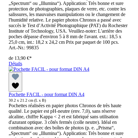
„Spectrum“ ou „Illumina“). Application: Très bonne et sure
protection de photographies, plaques de verre, etc. contre les
salissures, les mauvaises manipulations ou le changement de
l'humidité relative. Le papier photos Chronos a passé avec
succès le Test d’Activité Photographique (PAT) du Rochester
Institute of Technology, USA. Veuillez-noter: L'arrière des
poches dépasse d'environ 5 à 8 mm de l'avant. ext.: 18,5 x
25,0 cm, int.: 18,2 x 24,2 cm Prix par paquet de 100 pcs.
Art.-Nr.: 99835
de
13,90 €*
Détails
Pochette FACIL - pour format DIN A4
30.2 x 21.2 cm (L x B)
Pochettes réalisées en papier photos Chronos de très haute
qualité. Le papier est pH-neutre (env. 7,0), sans réserve
alcaline, chiffre Kappa < 2 et est fabriqué sans utilisation
d'azurant optique. 3 côtés fermés (colle neutre). Idéal en
combinaison avec des boîtes de photos (p. e. „Prisma“,
„Spectrum“ ou „Illumina“). Application: Très bonne et sure