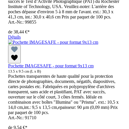
succès le Test d’Activité Photographique (PAT) du Rochester
Institute of Technology, USA. Veuillez-noter: L'arrière des
poches dépasse d'environ 5 à 8 mm de l'avant. ext.: 30,3 x
41,3 cm, int.: 30,0 x 40,6 cm Prix par paquet de 100 pcs.
Art.-Nr.: 99855
de
38,44 €*
Détails
Pochette IMAGESAFE - pour format 9x13 cm
13.5 x 9.5 cm (L x B)
Pochettes transparentes de haute qualité pour la protection
directe de photographies, documents, négatifs, diapositives,
cartes postales etc. Fabriquées en polypropylène d'archives
transparent, sans acide et plastifiant, PAT avec succès,
ouverture sur le côté court, 3 côtes fermés. Idéale en
combinaison avec boîtes "Illumina" ou "Prisma". ext.: 10,5 x
14,0 cm,int.: 9,5 x 13,5 cm,epaisseur: 90 μm (0,09 mm) Prix
par paquet de 100 pcs.
Art.-Nr.: 91710
de
9,54 €*