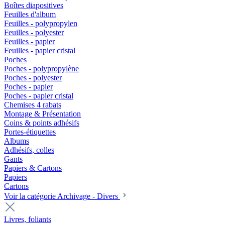
Boîtes diapositives
Feuilles d'album
Feuilles - polypropylen
Feuilles - polyester
Feuilles - papier
Feuilles - papier cristal
Poches
Poches - polypropylène
Poches - polyester
Poches - papier
Poches - papier cristal
Chemises 4 rabats
Montage & Présentation
Coins & points adhésifs
Portes-étiquettes
Albums
Adhésifs, colles
Gants
Papiers & Cartons
Papiers
Cartons
Voir la catégorie Archivage - Divers
Livres, foliants