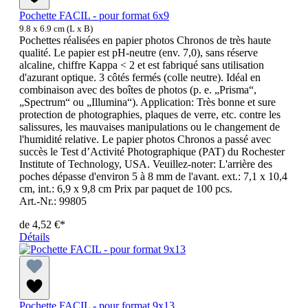
Pochette FACIL - pour format 6x9
9.8 x 6.9 cm (L x B)
Pochettes réalisées en papier photos Chronos de très haute
qualité. Le papier est pH-neutre (env. 7,0), sans réserve
alcaline, chiffre Kappa < 2 et est fabriqué sans utilisation
d'azurant optique. 3 côtés fermés (colle neutre). Idéal en
combinaison avec des boîtes de photos (p. e. „Prisma“,
„Spectrum“ ou „Illumina“). Application: Très bonne et sure
protection de photographies, plaques de verre, etc. contre les
salissures, les mauvaises manipulations ou le changement de
l'humidité relative. Le papier photos Chronos a passé avec
succès le Test d’Activité Photographique (PAT) du Rochester
Institute of Technology, USA. Veuillez-noter: L'arrière des
poches dépasse d'environ 5 à 8 mm de l'avant. ext.: 7,1 x 10,4
cm, int.: 6,9 x 9,8 cm Prix par paquet de 100 pcs.
Art.-Nr.: 99805
de
4,52 €*
Détails
Pochette FACIL - pour format 9x13