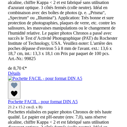
alcaline, chiffre Kappa < 2 et est fabriqué sans utilisation
d'azurant optique. 3 côtés fermés (colle neutre). Idéal en
combinaison avec des boîtes de photos (p. e. „Prisma“,
„Spectrum“ ou „Illumina“). Application: Très bonne et sure
protection de photographies, plaques de verre, etc. contre les
salissures, les mauvaises manipulations ou le changement de
l'humidité relative. Le papier photos Chronos a passé avec
succès le Test d’Activité Photographique (PAT) du Rochester
Institute of Technology, USA. Veuillez-noter: L'arrière des
poches dépasse d'environ 5 à 8 mm de l'avant. ext.: 13,6 x
18,7 cm, int.: 13,3 x 18,1 cm Prix par paquet de 100 pcs.
Art.-Nr.: 99825
de
8,70 €*
Détails
Pochette FACIL - pour format DIN A5
21.2 x 15.2 cm (L x B)
Pochettes réalisées en papier photos Chronos de très haute
qualité. Le papier est pH-neutre (env. 7,0), sans réserve
alcaline, chiffre Kappa < 2 et est fabriqué sans utilisation