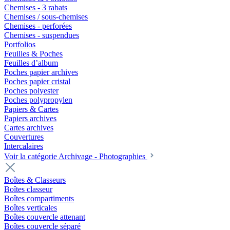
Chemises - 3 rabats
Chemises / sous-chemises
Chemises - perforées
Chemises - suspendues
Portfolios
Feuilles & Poches
Feuilles d’album
Poches papier archives
Poches papier cristal
Poches polyester
Poches polypropylen
Papiers & Cartes
Papiers archives
Cartes archives
Couvertures
Intercalaires
Voir la catégorie Archivage - Photographies
Boîtes & Classeurs
Boîtes classeur
Boîtes compartiments
Boîtes verticales
Boîtes couvercle attenant
Boîtes couvercle séparé