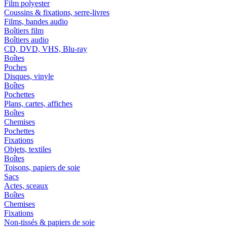
Film polyester
Coussins & fixations, serre-livres
Films, bandes audio
Boîtiers film
Boîtiers audio
CD, DVD, VHS, Blu-ray
Boîtes
Poches
Disques, vinyle
Boîtes
Pochettes
Plans, cartes, affiches
Boîtes
Chemises
Pochettes
Fixations
Objets, textiles
Boîtes
Toisons, papiers de soie
Sacs
Actes, sceaux
Boîtes
Chemises
Fixations
Non-tissés & papiers de soie