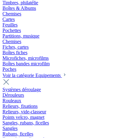
Timbres, philatélie
Boîtes & Albums
Chemises
Cartes
Feuilles
Pochettes
Partitions, musique
Chemises
Fiches, cartes
Boîtes fiches
Microfiches, microfilms
Boîtes bandes microfilm
Poches
Voir la catégorie Equipements
Systèmes déroulage
Dérouleurs
Rouleaux
Relieurs, fixations
Relieurs, vide-classeur
Points velcro, magnet
Sangles, rubans, ficelles
Sangles
Rubans, ficelles