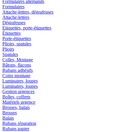
Formulaires allemands
Formulaires
Attache-lettres, dégrafeuses
Attache-lettres
Dégrafeuses
Etiquettes, porte-étiquettes
Étiquettes
Porte-étiquettes
Plioirs, spatules
Plioirs
Spatules
Colles, Montage
Bâtons, flacons
Rubans adhésifs
Coins montage
Luminaires, loupes
Luminaires, loupes
Gestion urgences
Boîtes, coffrets
Matériels urgence
Brosses, balais
Brosses
Balais
Rubans réparation
Rubans papier