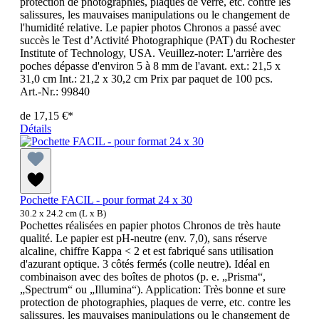
protection de photographies, plaques de verre, etc. contre les
salissures, les mauvaises manipulations ou le changement de
l'humidité relative. Le papier photos Chronos a passé avec
succès le Test d’Activité Photographique (PAT) du Rochester
Institute of Technology, USA. Veuillez-noter: L'arrière des
poches dépasse d'environ 5 à 8 mm de l'avant. ext.: 21,5 x
31,0 cm Int.: 21,2 x 30,2 cm Prix par paquet de 100 pcs.
Art.-Nr.: 99840
de
17,15 €*
Détails
Pochette FACIL - pour format 24 x 30
30.2 x 24.2 cm (L x B)
Pochettes réalisées en papier photos Chronos de très haute
qualité. Le papier est pH-neutre (env. 7,0), sans réserve
alcaline, chiffre Kappa < 2 et est fabriqué sans utilisation
d'azurant optique. 3 côtés fermés (colle neutre). Idéal en
combinaison avec des boîtes de photos (p. e. „Prisma“,
„Spectrum“ ou „Illumina“). Application: Très bonne et sure
protection de photographies, plaques de verre, etc. contre les
salissures, les mauvaises manipulations ou le changement de