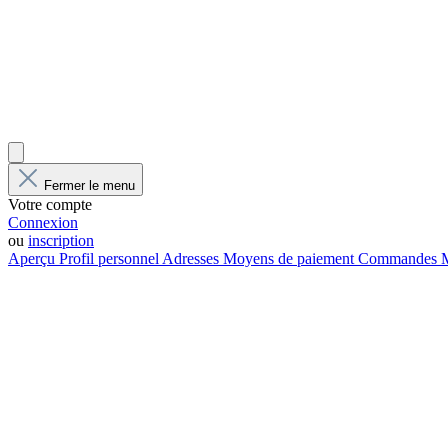
Fermer le menu
Votre compte
Connexion
ou
inscription
Aperçu
Profil personnel
Adresses
Moyens de paiement
Commandes
M