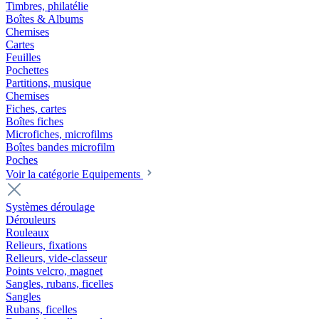
Timbres, philatélie
Boîtes & Albums
Chemises
Cartes
Feuilles
Pochettes
Partitions, musique
Chemises
Fiches, cartes
Boîtes fiches
Microfiches, microfilms
Boîtes bandes microfilm
Poches
Voir la catégorie Equipements
Systèmes déroulage
Dérouleurs
Rouleaux
Relieurs, fixations
Relieurs, vide-classeur
Points velcro, magnet
Sangles, rubans, ficelles
Sangles
Rubans, ficelles