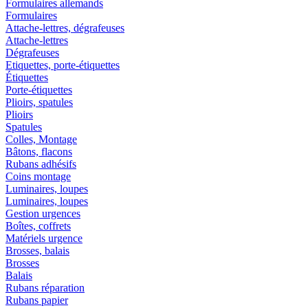
Formulaires allemands
Formulaires
Attache-lettres, dégrafeuses
Attache-lettres
Dégrafeuses
Etiquettes, porte-étiquettes
Étiquettes
Porte-étiquettes
Plioirs, spatules
Plioirs
Spatules
Colles, Montage
Bâtons, flacons
Rubans adhésifs
Coins montage
Luminaires, loupes
Luminaires, loupes
Gestion urgences
Boîtes, coffrets
Matériels urgence
Brosses, balais
Brosses
Balais
Rubans réparation
Rubans papier