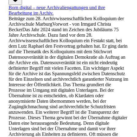
Born digital – neue Archivaliengattungen und ihre
Bearbeitung im Archiv.
Beiträge zum 28. Archivwissenschaftlichen Kolloquium der
Archivschule MarburgVorwort - von Irmgard Christa
BeckerDas Jahr 2024 stand im Zeichen des Jubiläums 75
Jahre Archivschule. Dazu fand vor dem 28.
Archivwissenschaftlichen Kolloquium ein Festakt statt, bei
dem Lutz Raphael den Festvortrag gehalten hat. Er ging darin
auf die Thematik des Kolloquiums mit dem Stichwort
Datensouveränität in der digitalen Demokratie als Auftrag an
die Archive ein. Datensouveränität ist ein nicht eindeutig
definierter Begriff mit vielen Facetten. Ein wichtiger Aspekt
für die Archive ist das Spannungsfeld zwischen Datenschutz
für den Einzelnen und archivrechtlich garantierter Nutzung im
Interesse der Öffentlichkeit. Das Thema grundiert die
Prozesse im Umgang mit digitalen Unterlagen. Bei der
Übernahme ist zu entscheiden, ob Klardaten oder
anonymisierte Daten übernommen werden, bei der
Zugänglichmachung sind archivrechtliche Schutzfristen
anzuwenden. Ein weiterer Begriff ist die Transparenz der
Prozesse. Dieses Thema gewinnt bei der Übernahme digitaler
Daten eine herausragende Bedeutung. Denn digitale
Unterlagen sind bei der Übernahme und damit vor ihrer
Archivierung als Einheiten zu definieren. Oft müssen die