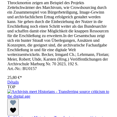
Throckmorton zeigen am Beispiel des Projekts
Zettelschwärmer des Marchivum, wie Crowdsourcing durch
ein Zusammenspiel von Bürgerbeteiligung, Image-Gewinn
und archivfachlichem Ertrag erfolgreich gestaltet werden
kann. Sie gehen durch die Einbeziehung der Nutzer in die
Erschließung noch einen Schritt weiter als das Bundesarchiv
und schaffen damit eine Möglichkeit die knappen Ressourcen
für die Erschließung zu erweitern.In der Gesamtschau zeigt
sich ein bunter Strauß von Überlegungen, Ansätzen und
Konzepten, die geeignet sind, die archivarische Fachaufgabe
Erschließung in und für eine digitale Welt
weiterzuentwickeln. Becker, Irmgard Ch.; Lehrmann, Florian;
Meier, Robert; Uhde, Karsten (Hrsg.) Veröffentlichungen der
Archivschule Marburg Nr. 70 2023, 192 S.
Art.-Nr.: BU0157
25,80 €*
Détails
TOP