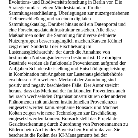
Evolutions- und Biodiversitätsforschung in Berlin vor. Die
Strategie umfasst einen Mindeststandard für die
Sammlungserschließung, Überlegungen zur nutzergetriebenen
Tiefenerschließung und zu einem digitalen
Sammlungskatalog. Darüber hinaus soll ein Datenportal und
eine Forschungsdateninfrastruktur entstehen. Alle diese
Maßnahmen sollen die Sammlung für diverse definierte
Nutzergruppen besser zugänglich machen.Karsten Kühnel
zeigt einen Sonderfall der Erschließung im
Lastenausgleichsarchiv, der durch die Annahme von
bestimmten Nutzungsinteressen bestimmt ist. Die dortigen
Bestände werden als funktionale Provenienzen aufgrund der
Aufgaben Schadensfeststellung und Entschädigungsleistung
in Kombination mit Angaben zur Lastenausgleichsbehörde
erschlossen. Ein weiteres Merkmal der Zuordnung sind
positiv und negativ beschiedene Fälle. Der Autor streicht
heraus, dass das Merkmal der funktionalen Provenienz auch
bei rasch wechselnden Organisationsstrukturen oder anderen
Phänomenen mit unklaren institutionellen Provenienzen
eingesetzt werden kann.Stephanie Bonsack und Michael
Koltan zeigen wie neue Technologien zur Erschließung
eingesetzt werden können. Bonsack stellt das Projekt der
Gesichtserkennung durch Zuordnung von Personennamen zu
Bildern beim Archiv des Bayerischen Rundfunks vor. Sie
beschreibt die Rollen des KI-Managements bei der