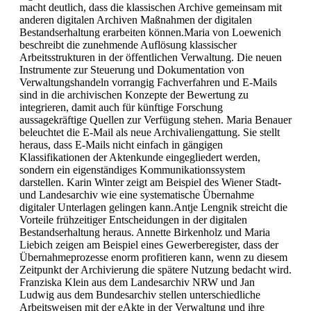
macht deutlich, dass die klassischen Archive gemeinsam mit
anderen digitalen Archiven Maßnahmen der digitalen
Bestandserhaltung erarbeiten können.Maria von Loewenich
beschreibt die zunehmende Auflösung klassischer
Arbeitsstrukturen in der öffentlichen Verwaltung. Die neuen
Instrumente zur Steuerung und Dokumentation von
Verwaltungshandeln vorrangig Fachverfahren und E-Mails
sind in die archivischen Konzepte der Bewertung zu
integrieren, damit auch für künftige Forschung
aussagekräftige Quellen zur Verfügung stehen. Maria Benauer
beleuchtet die E-Mail als neue Archivaliengattung. Sie stellt
heraus, dass E-Mails nicht einfach in gängigen
Klassifikationen der Aktenkunde eingegliedert werden,
sondern ein eigenständiges Kommunikationssystem
darstellen. Karin Winter zeigt am Beispiel des Wiener Stadt-
und Landesarchiv wie eine systematische Übernahme
digitaler Unterlagen gelingen kann.Antje Lengnik streicht die
Vorteile frühzeitiger Entscheidungen in der digitalen
Bestandserhaltung heraus. Annette Birkenholz und Maria
Liebich zeigen am Beispiel eines Gewerberegister, dass der
Übernahmeprozesse enorm profitieren kann, wenn zu diesem
Zeitpunkt der Archivierung die spätere Nutzung bedacht wird.
Franziska Klein aus dem Landesarchiv NRW und Jan
Ludwig aus dem Bundesarchiv stellen unterschiedliche
Arbeitsweisen mit der eAkte in der Verwaltung und ihre