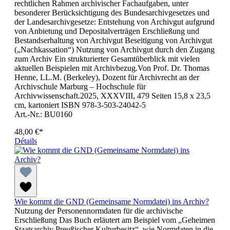
rechtlichen Rahmen archivischer Fachaufgaben, unter
besonderer Berücksichtigung des Bundesarchivgesetzes und
der Landesarchivgesetze: Entstehung von Archivgut aufgrund
von Anbietung und Depositalverträgen Erschließung und
Bestandserhaltung von Archivgut Beseitigung von Archivgut
(„Nachkassation“) Nutzung von Archivgut durch den Zugang
zum Archiv Ein strukturierter Gesamtüberblick mit vielen
aktuellen Beispielen mit Archivbezug.Von Prof. Dr. Thomas
Henne, LL.M. (Berkeley), Dozent für Archivrecht an der
Archivschule Marburg – Hochschule für
Archivwissenschaft.2025, XXXVIII, 479 Seiten 15,8 x 23,5
cm, kartoniert ISBN 978-3-503-24042-5
Art.-Nr.: BU0160
48,00 €*
Détails
Wie kommt die GND (Gemeinsame Normdatei) ins Archiv?
Nutzung der Personennormdaten für die archivische
Erschließung Das Buch erläutert am Beispiel vom „Geheimen
Staatsarchiv Preußischer Kulturbesitz“, wie Normdaten in die