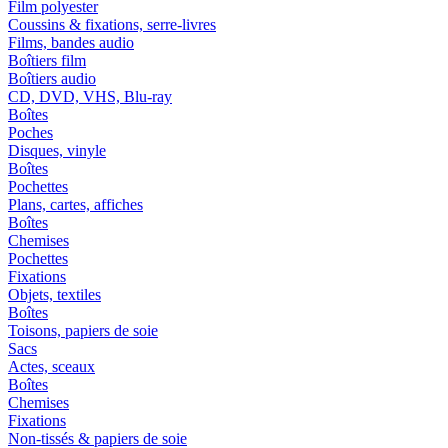
Film polyester
Coussins & fixations, serre-livres
Films, bandes audio
Boîtiers film
Boîtiers audio
CD, DVD, VHS, Blu-ray
Boîtes
Poches
Disques, vinyle
Boîtes
Pochettes
Plans, cartes, affiches
Boîtes
Chemises
Pochettes
Fixations
Objets, textiles
Boîtes
Toisons, papiers de soie
Sacs
Actes, sceaux
Boîtes
Chemises
Fixations
Non-tissés & papiers de soie