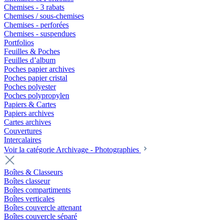
Chemises - 3 rabats
Chemises / sous-chemises
Chemises - perforées
Chemises - suspendues
Portfolios
Feuilles & Poches
Feuilles d’album
Poches papier archives
Poches papier cristal
Poches polyester
Poches polypropylen
Papiers & Cartes
Papiers archives
Cartes archives
Couvertures
Intercalaires
Voir la catégorie Archivage - Photographies
Boîtes & Classeurs
Boîtes classeur
Boîtes compartiments
Boîtes verticales
Boîtes couvercle attenant
Boîtes couvercle séparé