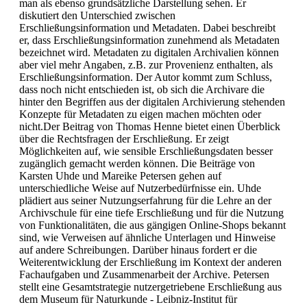
man als ebenso grundsätzliche Darstellung sehen. Er
diskutiert den Unterschied zwischen
Erschließungsinformation und Metadaten. Dabei beschreibt
er, dass Erschließungsinformation zunehmend als Metadaten
bezeichnet wird. Metadaten zu digitalen Archivalien können
aber viel mehr Angaben, z.B. zur Provenienz enthalten, als
Erschließungsinformation. Der Autor kommt zum Schluss,
dass noch nicht entschieden ist, ob sich die Archivare die
hinter den Begriffen aus der digitalen Archivierung stehenden
Konzepte für Metadaten zu eigen machen möchten oder
nicht.Der Beitrag von Thomas Henne bietet einen Überblick
über die Rechtsfragen der Erschließung. Er zeigt
Möglichkeiten auf, wie sensible Erschließungsdaten besser
zugänglich gemacht werden können. Die Beiträge von
Karsten Uhde und Mareike Petersen gehen auf
unterschiedliche Weise auf Nutzerbedürfnisse ein. Uhde
plädiert aus seiner Nutzungserfahrung für die Lehre an der
Archivschule für eine tiefe Erschließung und für die Nutzung
von Funktionalitäten, die aus gängigen Online-Shops bekannt
sind, wie Verweisen auf ähnliche Unterlagen und Hinweise
auf andere Schreibungen. Darüber hinaus fordert er die
Weiterentwicklung der Erschließung im Kontext der anderen
Fachaufgaben und Zusammenarbeit der Archive. Petersen
stellt eine Gesamtstrategie nutzergetriebene Erschließung aus
dem Museum für Naturkunde - Leibniz-Institut für