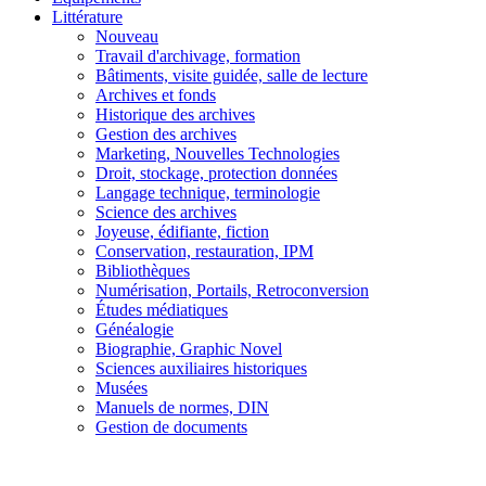
Littérature
Nouveau
Travail d'archivage, formation
Bâtiments, visite guidée, salle de lecture
Archives et fonds
Historique des archives
Gestion des archives
Marketing, Nouvelles Technologies
Droit, stockage, protection données
Langage technique, terminologie
Science des archives
Joyeuse, édifiante, fiction
Conservation, restauration, IPM
Bibliothèques
Numérisation, Portails, Retroconversion
Études médiatiques
Généalogie
Biographie, Graphic Novel
Sciences auxiliaires historiques
Musées
Manuels de normes, DIN
Gestion de documents