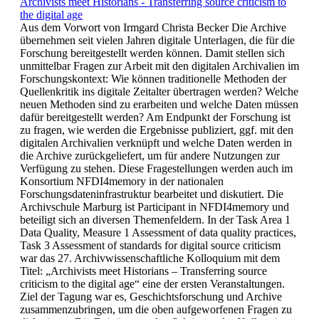
Archivists meet Historians - Transferring source criticism to
the digital age
Aus dem Vorwort von Irmgard Christa Becker Die Archive
übernehmen seit vielen Jahren digitale Unterlagen, die für die
Forschung bereitgestellt werden können. Damit stellen sich
unmittelbar Fragen zur Arbeit mit den digitalen Archivalien im
Forschungskontext: Wie können traditionelle Methoden der
Quellenkritik ins digitale Zeitalter übertragen werden? Welche
neuen Methoden sind zu erarbeiten und welche Daten müssen
dafür bereitgestellt werden? Am Endpunkt der Forschung ist
zu fragen, wie werden die Ergebnisse publiziert, ggf. mit den
digitalen Archivalien verknüpft und welche Daten werden in
die Archive zurückgeliefert, um für andere Nutzungen zur
Verfügung zu stehen. Diese Fragestellungen werden auch im
Konsortium NFDI4memory in der nationalen
Forschungsdateninfrastruktur bearbeitet und diskutiert. Die
Archivschule Marburg ist Participant in NFDI4memory und
beteiligt sich an diversen Themenfeldern. In der Task Area 1
Data Quality, Measure 1 Assessment of data quality practices,
Task 3 Assessment of standards for digital source criticism
war das 27. Archivwissenschaftliche Kolloquium mit dem
Titel: „Archivists meet Historians – Transferring source
criticism to the digital age“ eine der ersten Veranstaltungen.
Ziel der Tagung war es, Geschichtsforschung und Archive
zusammenzubringen, um die oben aufgeworfenen Fragen zu