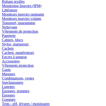
Rubans textiles
Monitoring Insectes (IPM)
Littérature
Moniteurs insectes rampants
Moniteurs insectes volants
Transport, quarantaine
Nettoyage
Vêtements de protection
Papeterie
Cahiers, blocs
Stylos, marqueurs
Cachets
Cachets, numéroteurs
Encres à tampon
Accessoires
Vêtements protection
Gants
Masques
Combinaisons, vestes
Surchaussures
Lunettes
Éponges, gommes
Éponges
Gommes
Tests - pH, lévures / moisissures