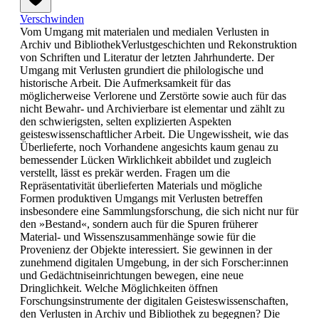
Verschwinden
Vom Umgang mit materialen und medialen Verlusten in
Archiv und BibliothekVerlustgeschichten und Rekonstruktion
von Schriften und Literatur der letzten Jahrhunderte. Der
Umgang mit Verlusten grundiert die philologische und
historische Arbeit. Die Aufmerksamkeit für das
möglicherweise Verlorene und Zerstörte sowie auch für das
nicht Bewahr- und Archivierbare ist elementar und zählt zu
den schwierigsten, selten explizierten Aspekten
geisteswissenschaftlicher Arbeit. Die Ungewissheit, wie das
Überlieferte, noch Vorhandene angesichts kaum genau zu
bemessender Lücken Wirklichkeit abbildet und zugleich
verstellt, lässt es prekär werden. Fragen um die
Repräsentativität überlieferten Materials und mögliche
Formen produktiven Umgangs mit Verlusten betreffen
insbesondere eine Sammlungsforschung, die sich nicht nur für
den »Bestand«, sondern auch für die Spuren früherer
Material- und Wissenszusammenhänge sowie für die
Provenienz der Objekte interessiert. Sie gewinnen in der
zunehmend digitalen Umgebung, in der sich Forscher:innen
und Gedächtniseinrichtungen bewegen, eine neue
Dringlichkeit. Welche Möglichkeiten öffnen
Forschungsinstrumente der digitalen Geisteswissenschaften,
den Verlusten in Archiv und Bibliothek zu begegnen? Die