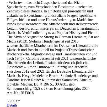
»Verluste« – das nicht Gespeicherte und das Nicht-
Speicherbare, zum Verschwinden Bestimmte – stehen im
Zentrum dieses Bandes. In elf Beiträgen präsentieren und
diskutieren Expert:innen grundsätzliche Fragen, spezifische
Fallgeschichten und neue Herausforderungen. Madeleine
Brook ist wissenschaftliche Mitarbeiterin und stellvertretende
Leitung des Forschungsreferats am Deutschen Literaturarchiv
Marbach. Veröffentlichung u. a.: Popular History and Fiction:
The Myth of August the Strong in German Literature, Art and
Media (2013). Stefanie Hundehege ist seit 2018
wissenschaftliche Mitarbeiterin im Deutschen Literaturarchiv
Marbach und forscht aktuell im Projekt »Transatlantischer
Bücherverkehr. Migrationswege und Transferrouten vor und
nach 1945«. Caroline Jessen ist seit 2021 wissenschaftliche
Mitarbeiterin des Leibniz Instituts für deutsch-jüdische
Geschichte - Simon Dubnow in Leipzig und arbeitete
zwischen 2012 und 2021 für das Deutsche Literaturarchiv
Marbach. Hrsg.: Madeleine Brook, Stefanie Hundehege und
Caroline Jessen Reihe: Kulturen des Sammelns. Akteure,
Objekte, Medien; Bd. 4 196 S., 30 Abb., geb.,
Schutzumschlag, 15,5 x 23 cm Erscheinungsjahr: 2024
Art.-Nr.: BU3016
38,00 €*
Détails