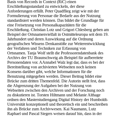
Basis von Records in Context (RiC) einen
Erschließungsstandard zu entwickeln, der diese
Anforderungen erfüllt. Peter Quadflieg zeigt wie mit der
Formulierung von Personae die Bedarfe aus der Nutzung
standardisiert werden können. Das bildet die Grundlage für
eine Freisetzung von Personalkapazitäten für die
Erschließung. Christian Lotz und Grigori Chlesberg geben am
Beispiel der Ortsnamenvielfalt in Ostmitteleuropa seit dem 19.
Jahrhundert und deren Auswirkung auf die Ordnung
geografischen Wissens Denkanstöße zur Weiterentwicklung
der Verfahren und Techniken zur Erfassung von
Ortsnamen. Tanja Wolf stellt die Professorendatenbank des
Archivs der TU Braunschweig als Beispiel für aufbereitete
Personendaten vor. AAnnabel Walz legt dar, dass es bei der
Bereitstellung von archivierten Webseiten noch keinen
Konsens darüber gibt, welche Informationen für die
Benutzung mitgegeben werden. Dieser Beitrag bildet eine
Brücke zum dritten Themenfeld. Die Autorin stellt fest, dass
die Abgrenzung der Aufgaben bei der Nutzung von
Webseiten zwischen den Archiven und der Forschung noch
zu diskutieren ist. Torsten Hiltmann und Melanie Althage
ordnen den Masterstudiengang Digital History der Humboldt-
Universität konzeptionell und theoretisch ein und beschreiben
ihn als Brücke zum Archivwesen. Kai Naumann, Lutz
Raphael und Pascal Siegers weisen darauf hin, dass in der