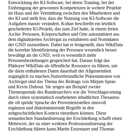
Entwicklung der KI-Software, bei deren Training, bei der
Einbringung der gewonnen Kompetenzen in weitere Projekte
im Haus und der Vermittlung zwischen den Mitarbeitern und
der KI und stellt fest, dass die Nutzung von KI-Software die
Aufgaben massiv verändert. Koltan beschreibt ein letztlich
gescheitertes KI-Projekt, das zum Ziel hatte, in einem freien
Archiv Personen, Körperschaften und Orte automatisiert aus
dem digitalisierten Archivgut zu extrahieren und Normdaten
der GND zuzuordnen. Dabei hat er festgestellt, dass WikiData
die korrekte Identifizierung der Personen wesentlich besser
bewältigt als die GND, weil es wesentlich mehr
Personenbeziehungen gespeichert hat. Daraus folgt das
Plädoyer WikiData als öffentliche Ressource zu führen, um
die darin enthaltenen Daten dauerhaft der Allgemeinheit
zugänglich zu machen.Nutzerfreundliche Präsentationen von
Archivgut sind das Thema des Beitrags von Mirjam Sprau
und Kevin Dubout. Sie zeigen am Beispiel zweier
Themenportale des Bundesarchivs wie die Verschlagwortung
durch einen systematisch erarbeiteten inhaltlichen Thesaurus
die oft spröde Sprache der Provenienzstellen sinnvoll
ergänzen und diskriminierende Begriffe in den
zeitgeschichtlichen Kontext einordnen können. Diese
semantischen Standardisierung der Erschließung schafft einen
Mehrwert, der zu einer weiteren Professionalisierung der
Erschließung führen kann.Martin Enzenauer und Thomas