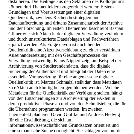
diskutieren. Die Beiträge aus den Sektionen des Kolloquiums
können drei Themenfeldern zugeordnet werden: Erstens
Grundlagen und Voraussetzungen einer digitalen
Quellenkritik, zweitens Recherchestrategien und
Datenaufbereitung und drittens Zusammenarbeit der Archive
und der Forschung. Im ersten Themenfeld beschreibt Bastian
Gillner wie sich Akten in der digitalen Verwaltung verändern
und durch unstrukturierte Dateiablagen und Fachverfahren
ergänzt werden. Als Folge davon ist auch bei der
Quellenkritik eine Akzentverschiebung zu einer verstärkten
Auseinandersetzung mit den Geschäftsprozessen der
Verwaltung notwendig. Klaus Nippert zeigt am Beispiel der
Archivierung von Studierendendaten, dass die digitale
Sicherung der Authentizität und Integrität der Daten eine
essentielle Voraussetzung für eine angemessene digitale
Quellenkritik ist. Marcus Schmalzl stellt dar, dass Metadaten
zu eAkten auch künftig heterogen bleiben werden. Welche
Metadaten für die Quellenkritik zur Verfügung stehen, hängt
von den Entscheidungen zur Archivierung der eAkten in
deren produktiver Phase ab und von den Schnittstellen, die für
die Übernahme programmiert werden. Im zweiten
Themenfeld plädieren David Gniffke und Andreas Hedwig
für eine Erschließung, die sich an
informationswissenschaftlichen Grundsätzen orientiert und
eine semantische Suche ermöglicht. Sie schlagen vor, auf der