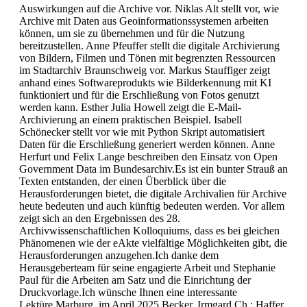
Auswirkungen auf die Archive vor. Niklas Alt stellt vor, wie
Archive mit Daten aus Geoinformationssystemen arbeiten
können, um sie zu übernehmen und für die Nutzung
bereitzustellen. Anne Pfeuffer stellt die digitale Archivierung
von Bildern, Filmen und Tönen mit begrenzten Ressourcen
im Stadtarchiv Braunschweig vor. Markus Stauffiger zeigt
anhand eines Softwareprodukts wie Bilderkennung mit KI
funktioniert und für die Erschließung von Fotos genutzt
werden kann. Esther Julia Howell zeigt die E-Mail-
Archivierung an einem praktischen Beispiel. Isabell
Schönecker stellt vor wie mit Python Skript automatisiert
Daten für die Erschließung generiert werden können. Anne
Herfurt und Felix Lange beschreiben den Einsatz von Open
Government Data im Bundesarchiv.Es ist ein bunter Strauß an
Texten entstanden, der einen Überblick über die
Herausforderungen bietet, die digitale Archivalien für Archive
heute bedeuten und auch künftig bedeuten werden. Vor allem
zeigt sich an den Ergebnissen des 28.
Archivwissenschaftlichen Kolloquiums, dass es bei gleichen
Phänomenen wie der eAkte vielfältige Möglichkeiten gibt, die
Herausforderungen anzugehen.Ich danke dem
Herausgeberteam für seine engagierte Arbeit und Stephanie
Paul für die Arbeiten am Satz und die Einrichtung der
Druckvorlage.Ich wünsche Ihnen eine interessante
Lektüre.Marburg, im April 2025 Becker, Irmgard Ch.; Haffer,