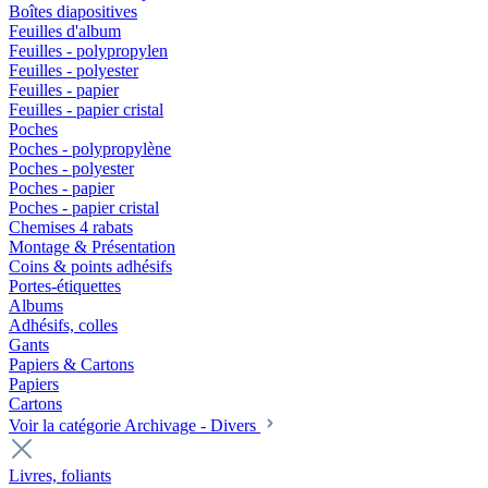
Boîtes diapositives
Feuilles d'album
Feuilles - polypropylen
Feuilles - polyester
Feuilles - papier
Feuilles - papier cristal
Poches
Poches - polypropylène
Poches - polyester
Poches - papier
Poches - papier cristal
Chemises 4 rabats
Montage & Présentation
Coins & points adhésifs
Portes-étiquettes
Albums
Adhésifs, colles
Gants
Papiers & Cartons
Papiers
Cartons
Voir la catégorie Archivage - Divers
Livres, foliants