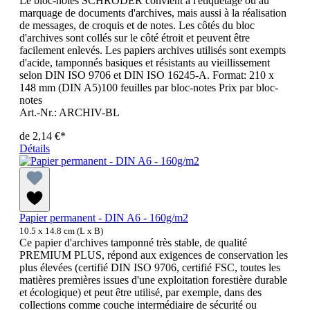
Le bloc-notes SCHRÖDER convient à l'étiquetage ou au
marquage de documents d'archives, mais aussi à la réalisation
de messages, de croquis et de notes. Les côtés du bloc
d'archives sont collés sur le côté étroit et peuvent être
facilement enlevés. Les papiers archives utilisés sont exempts
d'acide, tamponnés basiques et résistants au vieillissement
selon DIN ISO 9706 et DIN ISO 16245-A. Format: 210 x
148 mm (DIN A5)100 feuilles par bloc-notes Prix par bloc-
notes
Art.-Nr.: ARCHIV-BL
de
2,14 €*
Détails
Papier permanent - DIN A6 - 160g/m2
10.5 x 14.8 cm (L x B)
Ce papier d'archives tamponné très stable, de qualité
PREMIUM PLUS, répond aux exigences de conservation les
plus élevées (certifié DIN ISO 9706, certifié FSC, toutes les
matières premières issues d'une exploitation forestière durable
et écologique) et peut être utilisé, par exemple, dans des
collections comme couche intermédiaire de sécurité ou