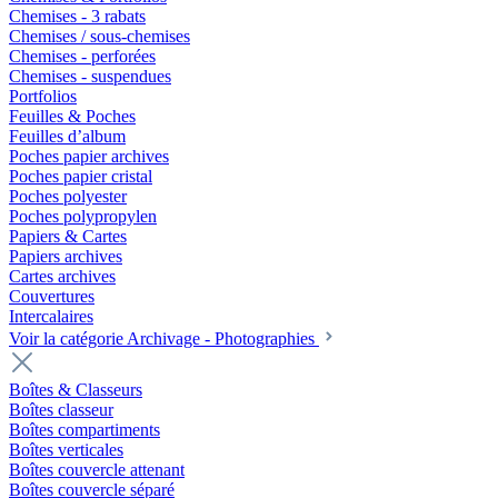
Chemises - 3 rabats
Chemises / sous-chemises
Chemises - perforées
Chemises - suspendues
Portfolios
Feuilles & Poches
Feuilles d’album
Poches papier archives
Poches papier cristal
Poches polyester
Poches polypropylen
Papiers & Cartes
Papiers archives
Cartes archives
Couvertures
Intercalaires
Voir la catégorie Archivage - Photographies
Boîtes & Classeurs
Boîtes classeur
Boîtes compartiments
Boîtes verticales
Boîtes couvercle attenant
Boîtes couvercle séparé