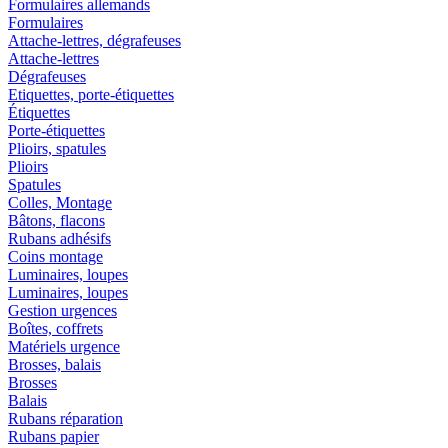
Formulaires allemands
Formulaires
Attache-lettres, dégrafeuses
Attache-lettres
Dégrafeuses
Etiquettes, porte-étiquettes
Étiquettes
Porte-étiquettes
Plioirs, spatules
Plioirs
Spatules
Colles, Montage
Bâtons, flacons
Rubans adhésifs
Coins montage
Luminaires, loupes
Luminaires, loupes
Gestion urgences
Boîtes, coffrets
Matériels urgence
Brosses, balais
Brosses
Balais
Rubans réparation
Rubans papier