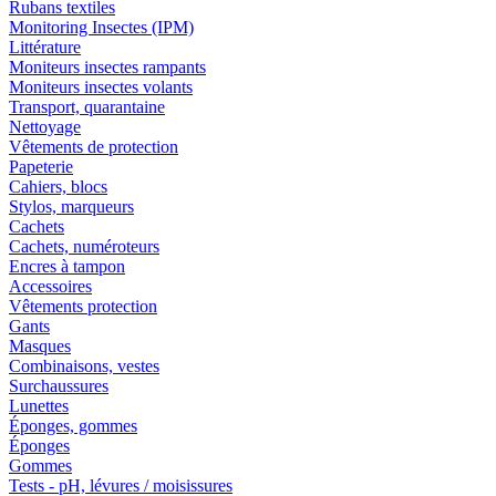
Rubans textiles
Monitoring Insectes (IPM)
Littérature
Moniteurs insectes rampants
Moniteurs insectes volants
Transport, quarantaine
Nettoyage
Vêtements de protection
Papeterie
Cahiers, blocs
Stylos, marqueurs
Cachets
Cachets, numéroteurs
Encres à tampon
Accessoires
Vêtements protection
Gants
Masques
Combinaisons, vestes
Surchaussures
Lunettes
Éponges, gommes
Éponges
Gommes
Tests - pH, lévures / moisissures