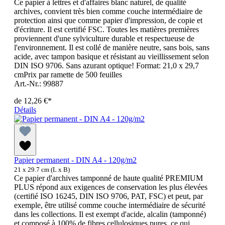
Ce papier à lettres et d'affaires blanc naturel, de qualité
archives, convient très bien comme couche intermédiaire de
protection ainsi que comme papier d'impression, de copie et
d'écriture. Il est certifié FSC. Toutes les matières premières
proviennent d'une sylviculture durable et respectueuse de
l'environnement. Il est collé de manière neutre, sans bois, sans
acide, avec tampon basique et résistant au vieillissement selon
DIN ISO 9706. Sans azurant optique! Format: 21,0 x 29,7
cmPrix par ramette de 500 feuilles
Art.-Nr.: 99887
de
12,26 €*
Détails
Papier permanent - DIN A4 - 120g/m2
21 x 29.7 cm (L x B)
Ce papier d'archives tamponné de haute qualité PREMIUM
PLUS répond aux exigences de conservation les plus élevées
(certifié ISO 16245, DIN ISO 9706, PAT, FSC) et peut, par
exemple, être utilisé comme couche intermédiaire de sécurité
dans les collections. Il est exempt d'acide, alcalin (tamponné)
et composé à 100% de fibres cellulosiques pures, ce qui