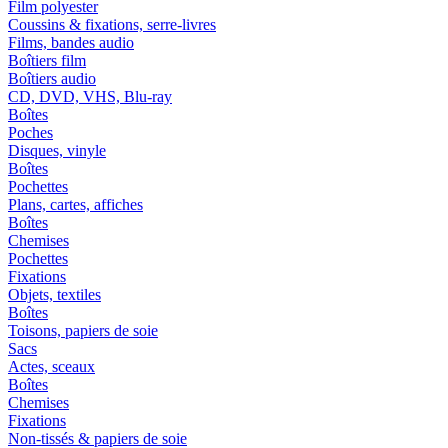
Film polyester
Coussins & fixations, serre-livres
Films, bandes audio
Boîtiers film
Boîtiers audio
CD, DVD, VHS, Blu-ray
Boîtes
Poches
Disques, vinyle
Boîtes
Pochettes
Plans, cartes, affiches
Boîtes
Chemises
Pochettes
Fixations
Objets, textiles
Boîtes
Toisons, papiers de soie
Sacs
Actes, sceaux
Boîtes
Chemises
Fixations
Non-tissés & papiers de soie