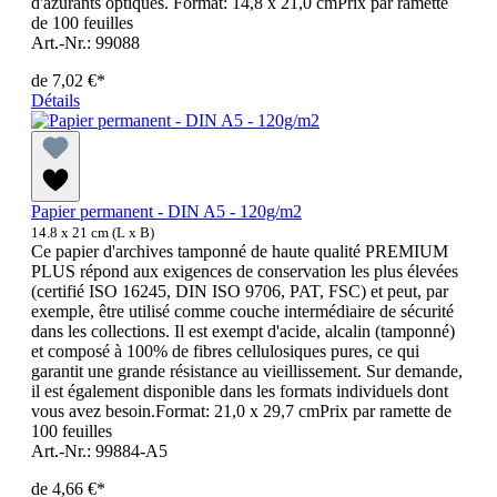
d'azurants optiques. Format: 14,8 x 21,0 cmPrix par ramette
de 100 feuilles
Art.-Nr.: 99088
de
7,02 €*
Détails
Papier permanent - DIN A5 - 120g/m2
14.8 x 21 cm (L x B)
Ce papier d'archives tamponné de haute qualité PREMIUM
PLUS répond aux exigences de conservation les plus élevées
(certifié ISO 16245, DIN ISO 9706, PAT, FSC) et peut, par
exemple, être utilisé comme couche intermédiaire de sécurité
dans les collections. Il est exempt d'acide, alcalin (tamponné)
et composé à 100% de fibres cellulosiques pures, ce qui
garantit une grande résistance au vieillissement. Sur demande,
il est également disponible dans les formats individuels dont
vous avez besoin.Format: 21,0 x 29,7 cmPrix par ramette de
100 feuilles
Art.-Nr.: 99884-A5
de
4,66 €*