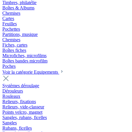
Timbres, philatélie
Boîtes & Albums
Chemises
Cartes
Feuilles
Pochettes
Partitions, musique
Chemises
Fiches, cartes
Boîtes fiches
Microfiches, microfilms
Boîtes bandes microfilm
Poches
Voir la catégorie Equipements
Systèmes déroulage
Dérouleurs
Rouleaux
Relieurs, fixations
Relieurs, vide-classeur
Points velcro, magnet
Sangles, rubans, ficelles
Sangles
Rubans, ficelles