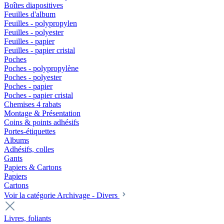
Boîtes diapositives
Feuilles d'album
Feuilles - polypropylen
Feuilles - polyester
Feuilles - papier
Feuilles - papier cristal
Poches
Poches - polypropylène
Poches - polyester
Poches - papier
Poches - papier cristal
Chemises 4 rabats
Montage & Présentation
Coins & points adhésifs
Portes-étiquettes
Albums
Adhésifs, colles
Gants
Papiers & Cartons
Papiers
Cartons
Voir la catégorie Archivage - Divers
Livres, foliants