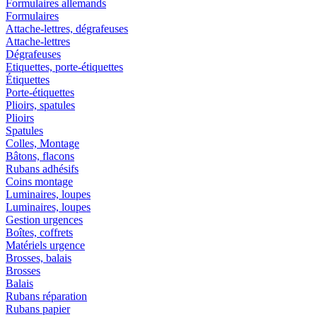
Formulaires allemands
Formulaires
Attache-lettres, dégrafeuses
Attache-lettres
Dégrafeuses
Etiquettes, porte-étiquettes
Étiquettes
Porte-étiquettes
Plioirs, spatules
Plioirs
Spatules
Colles, Montage
Bâtons, flacons
Rubans adhésifs
Coins montage
Luminaires, loupes
Luminaires, loupes
Gestion urgences
Boîtes, coffrets
Matériels urgence
Brosses, balais
Brosses
Balais
Rubans réparation
Rubans papier