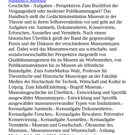
Handbuch Museum
Geschichte - Aufgaben - Perspektiven Zum BuchHort der
Vergangenheit oder moderner Publikumsmagnet? Das
Handbuch stellt die Gedächtnisinstitution Museum in der
Theorie und in ihrem Selbstverständnis vor und geht auf die
Aufgaben ein: Sammeln, Dokumentieren, Konservieren,
Erforschen, Ausstellen und Vermitteln. Nach einem
historischen Überblick greift der Band die gegenwärtige
Praxis und die Diskurse der verschiedenen Museumstypen
auf. Dabei wird das Museumswesen aus wirtschafts- und
sozialwissenschaftlicher Perspektive dargestellt von
Qualitätsmanagement bis zu Museen als Werbemedien, von
Publikumsstrukturen bis zu Museen als öffentliche
Bauaufgabe. Zum AutorMarkus Walz, Professor für
Theoretische und Historische Museologie an der Fakultät
Medien der Hochschule für Technik, Wirtschaft und Kultur in
Leipzig. Zum InhaltEinleitung.- Begriff Museum.-
Museumsgeschichte im Überblick.- Entwicklung und Spezifik
ausgewählter Museumstypen.- Entwicklung und Spezifik
ausgewählter museumsverwandter Typen von Institutionen.-
Kernaufgabe Sammeln.- Kernaufgabe Dokumentieren.-
Kernaufgabe Forschen.- Kernaufgabe Bewahren: Präventive
Konservierung.- Kernaufgabe Ausstellen.- Kernaufgabe
Vermitteln.- Museum und Gesellschaft.- Ökonomie des
Museums.- Museumswesen und Wissenschaft.- Anhang