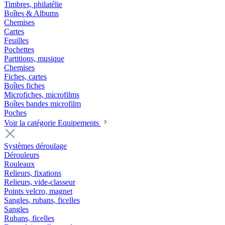
Timbres, philatélie
Boîtes & Albums
Chemises
Cartes
Feuilles
Pochettes
Partitions, musique
Chemises
Fiches, cartes
Boîtes fiches
Microfiches, microfilms
Boîtes bandes microfilm
Poches
Voir la catégorie Equipements
Systèmes déroulage
Dérouleurs
Rouleaux
Relieurs, fixations
Relieurs, vide-classeur
Points velcro, magnet
Sangles, rubans, ficelles
Sangles
Rubans, ficelles