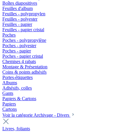
Boîtes diapositives
Feuilles d'album
Feuilles - polypropylen
Feuilles - polyester
Feuilles - papier
Feuilles - papier cristal
Poches
Poches - polypropylène
Poches - polyester
Poches - papier
Poches - papier cristal
Chemises 4 rabats
Montage & Présentation
Coins & points adhésifs
Portes-étiquettes
Albums
Adhésifs, colles
Gants
Papiers & Cartons
Papiers
Cartons
Voir la catégorie Archivage - Divers
Livres, foliants