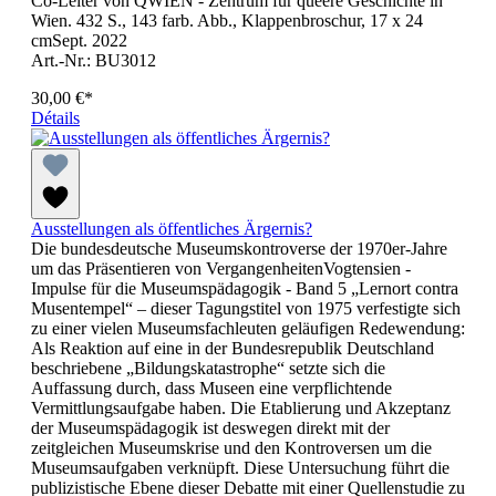
Co-Leiter von QWIEN - Zentrum für queere Geschichte in
Wien. 432 S., 143 farb. Abb., Klappenbroschur, 17 x 24
cmSept. 2022
Art.-Nr.: BU3012
30,00 €*
Détails
Ausstellungen als öffentliches Ärgernis?
Die bundesdeutsche Museumskontroverse der 1970er-Jahre
um das Präsentieren von VergangenheitenVogtensien -
Impulse für die Museumspädagogik - Band 5 „Lernort contra
Musentempel“ – dieser Tagungstitel von 1975 verfestigte sich
zu einer vielen Museumsfachleuten geläufigen Redewendung:
Als Reaktion auf eine in der Bundesrepublik Deutschland
beschriebene „Bildungskatastrophe“ setzte sich die
Auffassung durch, dass Museen eine verpflichtende
Vermittlungsaufgabe haben. Die Etablierung und Akzeptanz
der Museumspädagogik ist deswegen direkt mit der
zeitgleichen Museumskrise und den Kontroversen um die
Museumsaufgaben verknüpft. Diese Untersuchung führt die
publizistische Ebene dieser Debatte mit einer Quellenstudie zu