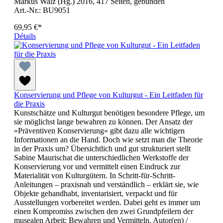
Markus Walz (Hg.) 2016, 417 Seiten, gebunden
Art.-Nr.: BU9051
69,95 €*
Détails
Konservierung und Pflege von Kulturgut - Ein Leitfaden für
die Praxis
Kunstschätze und Kulturgut benötigen besondere Pflege, um
sie möglichst lange bewahren zu können. Der Ansatz der
»Präventiven Konservierung« gibt dazu alle wichtigen
Informationen an die Hand. Doch wie setzt man die Theorie
in der Praxis um? Übersichtlich und gut strukturiert stellt
Sabine Maurischat die unterschiedlichen Werkstoffe der
Konservierung vor und vermittelt einen Eindruck zur
Materialität von Kulturgütern. In Schritt-für-Schritt-
Anleitungen – praxisnah und verständlich – erklärt sie, wie
Objekte gehandhabt, inventarisiert, verpackt und für
Ausstellungen vorbereitet werden. Dabei geht es immer um
einen Kompromiss zwischen den zwei Grundpfeilern der
musealen Arbeit: Bewahren und Vermitteln. Autor(en) /