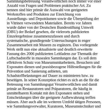
Sammlungsbetreuung Verantwortlichen noch immer vor einer
Anzahl von Fragen und Problemen praktischer Art. Zu
nennen sind hier primär die Auswahl von geeigneten
Werkstoffen und Produkten zur Einrichtung von
Ausstellungs- und Depoträumen sowie die Überprüfung der
in Vitrinen verwendeten Materialien. Bereits vor Jahren
wurde daher von der Deutschen Bundesstiftung Umwelt
(DBU) der Bedarf gesehen, die vielerorts publizierten
Einzelergebnisse zusammenzufassen und durch
systematische, grundlegende Untersuchungen in enger
Zusammenarbeit mit Museen zu ergänzen. Das vorliegende
Werk stellt nun eine aktualisierte und deutlich erweiterte
Fassung des 2006 publizierten Leitfadens zur Thematik der
Luftschadstoffe in musealen Sammlungen dar. Es soll dem
effektiven Schutz von Museumsmitarbeitern, Besuchern und
Exponaten dienen und praxisbezogene Hilfestellungen für die
Prävention und Sanierung anbieten, um
Schadstoffbelastungen auf Dauer zu minimieren bzw. zu
beseitigen. In seiner Konzeption richtet es sich an die für die
Betreuung von Sammlungsgut Verantwortlichen und damit
primär an Restauratoren und Präparatoren, die häufig in
unmittelbarem Kontakt mit den Exponaten stehen und
Entscheidungen über die geeignete Aufbewahrung treffen
müssen. Aber auch alle im weiteren Umfeld tätigen Personen,
wie Sammlungsverwalter, Kuratoren, Museumstechniker und