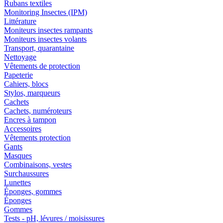
Rubans textiles
Monitoring Insectes (IPM)
Littérature
Moniteurs insectes rampants
Moniteurs insectes volants
Transport, quarantaine
Nettoyage
Vêtements de protection
Papeterie
Cahiers, blocs
Stylos, marqueurs
Cachets
Cachets, numéroteurs
Encres à tampon
Accessoires
Vêtements protection
Gants
Masques
Combinaisons, vestes
Surchaussures
Lunettes
Éponges, gommes
Éponges
Gommes
Tests - pH, lévures / moisissures