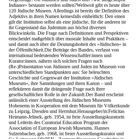
Indianer« bestaunt werden sollten?Weltweit gibt es heute über
120 Jüdische Museen. Allerdings ist bereits die Definition des
Adjektivs in ihren Namen keinesfalls einheitlich: Den einen
gilt die Institution selbst als eine jüdische, für die anderen ist
ihr Gegenstand das Judentum aus höchst diversen
Blickwinkeln. Die Frage nach Definitionen und Perspektiven
entscheidet maßgeblich über museale Inhalte und Praktiken –
und damit auch über die Deutungshoheit des »Jüdischen« in
der Öffentlichkeit.Die Beiträge des Bandes, verfasst von
international bedeutenden Wissenschaftler:innen und
Kurator:innen, nähern sich solchen Fragen nach
(Re-)Präsentation von Jüdinnen und Juden im Museum von
unterschiedlichen Standpunkten aus: Sie beleuchten
Geschichte und Gegenwart der Institution »Jüdisches
Museum«, ihre Sammlungen und ihren Kanon – und
reflektieren damit die drängende Frage nach ihrer
gesellschaftlichen Rolle in der Zukunft.Der Band erscheint
anlässlich einer Ausstellung des Jüdischen Museums
Hohenems in Kooperation mit dem Museum für Völkerkunde
zu Leipzig, Dresden und Herrnhut.Herausgeber/in:Felicitas
Heimann-Jelinek, geb. 1954, ist freie Ausstellungskuratorin
und Leiterin des Curatorial Education Program der
Association of European Jewish Museums. Hannes
Sulzenbacher, geb. 1968, ist freier Ausstellungskurator und