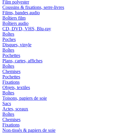
Film polyester
Coussins & fixations, serre-livres
Films, bandes audio
Boîtiers film
Boîtiers audio
CD, DVD, VHS, Blu-ray
Boîtes
Poches
Disques, vinyle
Boîtes
Pochettes
Plans, cartes, affiches
Boîtes
Chemises
Pochettes
Fixations
Objets, textiles
Boîtes
Toisons, papiers de soie
Sacs
Actes, sceaux
Boîtes
Chemises
Fixations
Non-tissés & papiers de soie