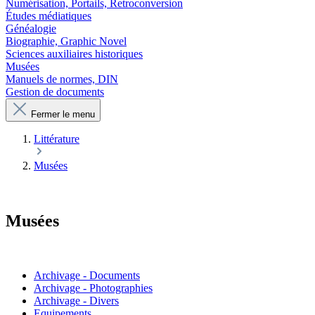
Numérisation, Portails, Retroconversion
Études médiatiques
Généalogie
Biographie, Graphic Novel
Sciences auxiliaires historiques
Musées
Manuels de normes, DIN
Gestion de documents
Fermer le menu
Littérature
Musées
Musées
Archivage - Documents
Archivage - Photographies
Archivage - Divers
Equipements