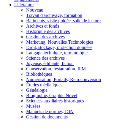
Littérature
Nouveau
Travail d'archivage, formation
Bâtiments, visite guidée, salle de lecture
Archives et fonds
Historique des archives
Gestion des archives
Marketing, Nouvelles Technologies
Droit, stockage, protection données
Langage technique, terminologie
Science des archives
Joyeuse, édifiante, fiction
Conservation, restauration, IPM
Bibliothèques
Numérisation, Portails, Retroconversion
Études médiatiques
Généalogie
Biographie, Graphic Novel
Sciences auxiliaires historiques
Musées
Manuels de normes, DIN
Gestion de documents