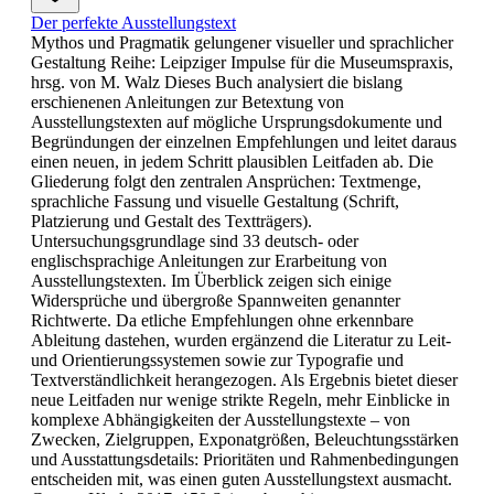
Der perfekte Ausstellungstext
Mythos und Pragmatik gelungener visueller und sprachlicher
Gestaltung Reihe: Leipziger Impulse für die Museumspraxis,
hrsg. von M. Walz Dieses Buch analysiert die bislang
erschienenen Anleitungen zur Betextung von
Ausstellungstexten auf mögliche Ursprungsdokumente und
Begründungen der einzelnen Empfehlungen und leitet daraus
einen neuen, in jedem Schritt plausiblen Leitfaden ab. Die
Gliederung folgt den zentralen Ansprüchen: Textmenge,
sprachliche Fassung und visuelle Gestaltung (Schrift,
Platzierung und Gestalt des Textträgers).
Untersuchungsgrundlage sind 33 deutsch- oder
englischsprachige Anleitungen zur Erarbeitung von
Ausstellungstexten. Im Überblick zeigen sich einige
Widersprüche und übergroße Spannweiten genannter
Richtwerte. Da etliche Empfehlungen ohne erkennbare
Ableitung dastehen, wurden ergänzend die Literatur zu Leit-
und Orientierungssystemen sowie zur Typografie und
Textverständlichkeit herangezogen. Als Ergebnis bietet dieser
neue Leitfaden nur wenige strikte Regeln, mehr Einblicke in
komplexe Abhängigkeiten der Ausstellungstexte – von
Zwecken, Zielgruppen, Exponatgrößen, Beleuchtungsstärken
und Ausstattungsdetails: Prioritäten und Rahmenbedingungen
entscheiden mit, was einen guten Ausstellungstext ausmacht.