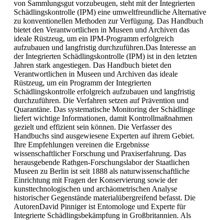
von Sammlungsgut vorzubeugen, steht mit der Integrierten
Schädlingskontrolle (IPM) eine umweltfreundliche Alternative
zu konventionellen Methoden zur Verfügung. Das Handbuch
bietet den Verantwortlichen in Museen und Archiven das
ideale Rüstzeug, um ein IPM-Programm erfolgreich
aufzubauen und langfristig durchzuführen.Das Interesse an
der Integrierten Schädlingskontrolle (IPM) ist in den letzten
Jahren stark angestiegen. Das Handbuch bietet den
Verantwortlichen in Museen und Archiven das ideale
Rüstzeug, um ein Programm der Integrierten
Schädlingskontrolle erfolgreich aufzubauen und langfristig
durchzuführen. Die Verfahren setzen auf Prävention und
Quarantäne. Das systematische Monitoring der Schädlinge
liefert wichtige Informationen, damit Kontrollmaßnahmen
gezielt und effizient sein können. Die Verfasser des
Handbuchs sind ausgewiesene Experten auf ihrem Gebiet.
Ihre Empfehlungen vereinen die Ergebnisse
wissenschaftlicher Forschung und Praxiserfahrung. Das
herausgebende Rathgen-Forschungslabor der Staatlichen
Museen zu Berlin ist seit 1888 als naturwissenschaftliche
Einrichtung mit Fragen der Konservierung sowie der
kunsttechnologischen und archäometrischen Analyse
historischer Gegenstände materialübergreifend befasst. Die
AutorenDavid Pinniger ist Entomologe und Experte für
Integrierte Schädlingsbekämpfung in Großbritannien. Als