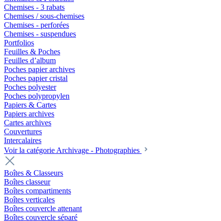
Chemises - 3 rabats
Chemises / sous-chemises
Chemises - perforées
Chemises - suspendues
Portfolios
Feuilles & Poches
Feuilles d’album
Poches papier archives
Poches papier cristal
Poches polyester
Poches polypropylen
Papiers & Cartes
Papiers archives
Cartes archives
Couvertures
Intercalaires
Voir la catégorie Archivage - Photographies
Boîtes & Classeurs
Boîtes classeur
Boîtes compartiments
Boîtes verticales
Boîtes couvercle attenant
Boîtes couvercle séparé