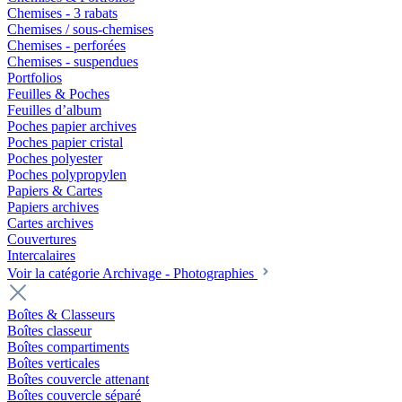
Chemises - 3 rabats
Chemises / sous-chemises
Chemises - perforées
Chemises - suspendues
Portfolios
Feuilles & Poches
Feuilles d’album
Poches papier archives
Poches papier cristal
Poches polyester
Poches polypropylen
Papiers & Cartes
Papiers archives
Cartes archives
Couvertures
Intercalaires
Voir la catégorie Archivage - Photographies
Boîtes & Classeurs
Boîtes classeur
Boîtes compartiments
Boîtes verticales
Boîtes couvercle attenant
Boîtes couvercle séparé