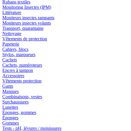
Rubans textiles
Monitoring Insectes (IPM)
Littérature
Moniteurs insectes rampants
Moniteurs insectes volants
Transport, quarantaine
Nettoyage
Vêtements de protection
Papeterie
Cahiers, blocs
Stylos, marqueurs
Cachets
Cachets, numéroteurs
Encres à tampon
Accessoires
Vêtements protection
Gants
Masques
Combinaisons, vestes
Surchaussures
Lunettes
Éponges, gommes
Éponges
Gommes
Tests - pH, lévures / moisissures