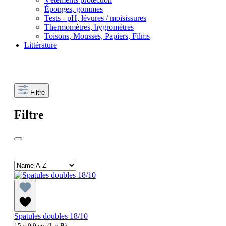
Éponges, gommes
Tests - pH, lévures / moisissures
Thermomètres, hygromètres
Toisons, Mousses, Papiers, Films
Littérature
Filtre
Filtre
Spatules doubles 18/10
15 x 0.9 cm (L x B)