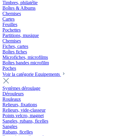
Timbres, philatélie
Boîtes & Albums
Chemises
Cartes
Feuilles
Pochettes
Partitions, musique
Chemises
Fiches, cartes
Boîtes fiches
Microfiches, microfilms
Boîtes bandes microfilm
Poches
Voir la catégorie Equipements
Systèmes déroulage
Dérouleurs
Rouleaux
Relieurs, fixations
Relieurs, vide-classeur
Points velcro, magnet
Sangles, rubans, ficelles
Sangles
Rubans, ficelles