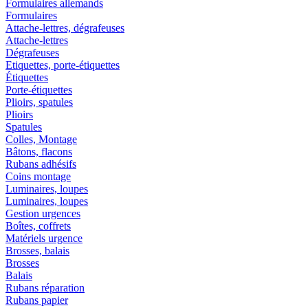
Formulaires allemands
Formulaires
Attache-lettres, dégrafeuses
Attache-lettres
Dégrafeuses
Etiquettes, porte-étiquettes
Étiquettes
Porte-étiquettes
Plioirs, spatules
Plioirs
Spatules
Colles, Montage
Bâtons, flacons
Rubans adhésifs
Coins montage
Luminaires, loupes
Luminaires, loupes
Gestion urgences
Boîtes, coffrets
Matériels urgence
Brosses, balais
Brosses
Balais
Rubans réparation
Rubans papier