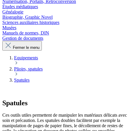
Numérisation, Portails, Retroconversion
Études médiatiques
Généalogie
Biographie, Graphic Novel
Sciences auxiliaires historiques
Musées
Manuels de normes, DIN
Gestion de documents
Fermer le menu
Equipements
Plioirs, spatules
Spatules
Spatules
Ces outils utiles permettent de manipuler les matériaux délicats avec
soin et précaution. Les spatules doubles facilitent par exemple la
manipulation de pages de papier fines, le décollement de restes de
colle, la séparation en douceur de photos collées ou encollées.