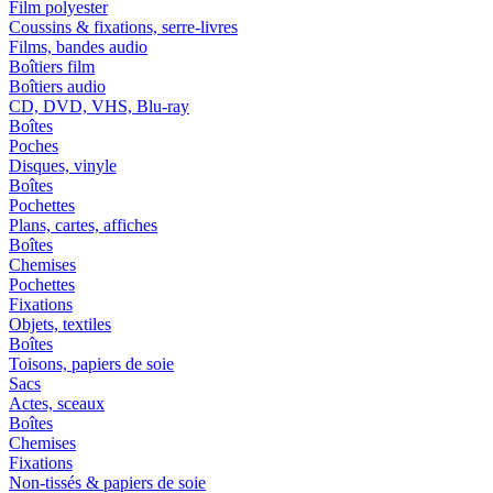
Film polyester
Coussins & fixations, serre-livres
Films, bandes audio
Boîtiers film
Boîtiers audio
CD, DVD, VHS, Blu-ray
Boîtes
Poches
Disques, vinyle
Boîtes
Pochettes
Plans, cartes, affiches
Boîtes
Chemises
Pochettes
Fixations
Objets, textiles
Boîtes
Toisons, papiers de soie
Sacs
Actes, sceaux
Boîtes
Chemises
Fixations
Non-tissés & papiers de soie