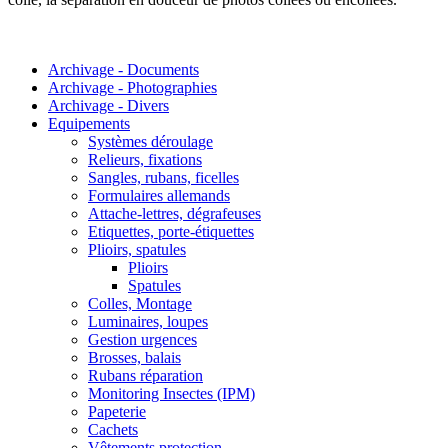
Archivage - Documents
Archivage - Photographies
Archivage - Divers
Equipements
Systèmes déroulage
Relieurs, fixations
Sangles, rubans, ficelles
Formulaires allemands
Attache-lettres, dégrafeuses
Etiquettes, porte-étiquettes
Plioirs, spatules
Plioirs
Spatules
Colles, Montage
Luminaires, loupes
Gestion urgences
Brosses, balais
Rubans réparation
Monitoring Insectes (IPM)
Papeterie
Cachets
Vêtements protection