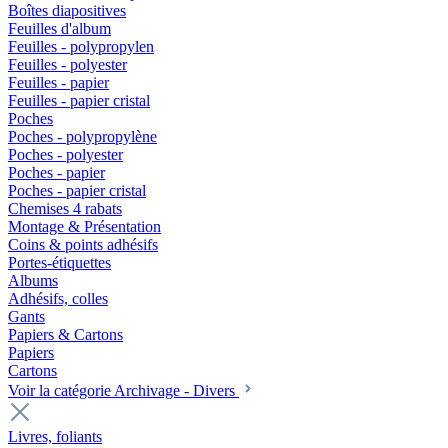
Boîtes diapositives
Feuilles d'album
Feuilles - polypropylen
Feuilles - polyester
Feuilles - papier
Feuilles - papier cristal
Poches
Poches - polypropylène
Poches - polyester
Poches - papier
Poches - papier cristal
Chemises 4 rabats
Montage & Présentation
Coins & points adhésifs
Portes-étiquettes
Albums
Adhésifs, colles
Gants
Papiers & Cartons
Papiers
Cartons
Voir la catégorie Archivage - Divers
Livres, foliants