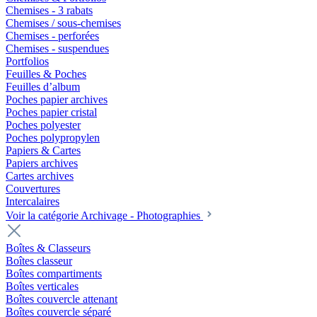
Chemises - 3 rabats
Chemises / sous-chemises
Chemises - perforées
Chemises - suspendues
Portfolios
Feuilles & Poches
Feuilles d’album
Poches papier archives
Poches papier cristal
Poches polyester
Poches polypropylen
Papiers & Cartes
Papiers archives
Cartes archives
Couvertures
Intercalaires
Voir la catégorie Archivage - Photographies
Boîtes & Classeurs
Boîtes classeur
Boîtes compartiments
Boîtes verticales
Boîtes couvercle attenant
Boîtes couvercle séparé