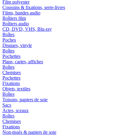
Film polyester
Coussins & fixations, serre-livres
Films, bandes audio
Boîtiers film
Boîtiers audio
CD, DVD, VHS, Blu-ray
Boîtes
Poches
Disques, vinyle
Boîtes
Pochettes
Plans, cartes, affiches
Boîtes
Chemises
Pochettes
Fixations
Objets, textiles
Boîtes
Toisons, papiers de soie
Sacs
Actes, sceaux
Boîtes
Chemises
Fixations
Non-tissés & papiers de soie