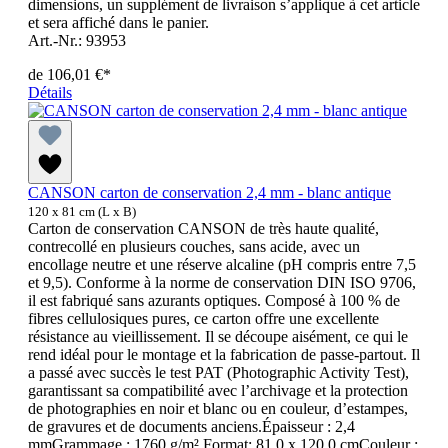
dimensions, un supplément de livraison s’applique à cet article
et sera affiché dans le panier.
Art.-Nr.: 93953
de
106,01 €*
Détails
CANSON carton de conservation 2,4 mm - blanc antique
120 x 81 cm (L x B)
Carton de conservation CANSON de très haute qualité,
contrecollé en plusieurs couches, sans acide, avec un
encollage neutre et une réserve alcaline (pH compris entre 7,5
et 9,5). Conforme à la norme de conservation DIN ISO 9706,
il est fabriqué sans azurants optiques. Composé à 100 % de
fibres cellulosiques pures, ce carton offre une excellente
résistance au vieillissement. Il se découpe aisément, ce qui le
rend idéal pour le montage et la fabrication de passe-partout. Il
a passé avec succès le test PAT (Photographic Activity Test),
garantissant sa compatibilité avec l’archivage et la protection
de photographies en noir et blanc ou en couleur, d’estampes,
de gravures et de documents anciens.Épaisseur : 2,4
mmGrammage : 1760 g/m².Format: 81,0 x 120,0 cmCouleur :