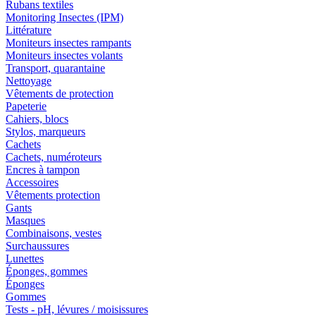
Rubans textiles
Monitoring Insectes (IPM)
Littérature
Moniteurs insectes rampants
Moniteurs insectes volants
Transport, quarantaine
Nettoyage
Vêtements de protection
Papeterie
Cahiers, blocs
Stylos, marqueurs
Cachets
Cachets, numéroteurs
Encres à tampon
Accessoires
Vêtements protection
Gants
Masques
Combinaisons, vestes
Surchaussures
Lunettes
Éponges, gommes
Éponges
Gommes
Tests - pH, lévures / moisissures