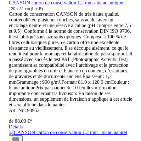
CANSON carton de conservation 1,2 mm - blanc antique
120 x 81 cm (L x B)
Carton de conservation CANSON de très haute qualité,
contrecollé en plusieurs couches, sans acide, avec un
encollage neutre et une réserve alcaline (pH compris entre 7,5
et 9,5). Conforme à la norme de conservation DIN ISO 9706,
il est fabriqué sans azurants optiques. Composé à 100 % de
fibres cellulosiques pures, ce carton offre une excellente
résistance au vieillissement. Il se découpe aisément, ce qui le
rend idéal pour le montage et la fabrication de passe-partout. Il
a passé avec succès le test PAT (Photographic Activity Test),
garantissant sa compatibilité avec l’archivage et la protection
de photographies en noir et blanc ou en couleur, d’estampes,
de gravures et de documents anciens.Épaisseur : 1,2
mmGrammage : 900 g/m².Format: 81,0 x 120,0 cmCouleur :
blanc antiquePrix par paquet de 10 feuillesInformation
importante concernant la livraison: En raison de ses
dimensions, un supplément de livraison s’applique à cet article
et sera affiché dans le panier.
Art.-Nr.: 93952
de
88,00 €*
Détails