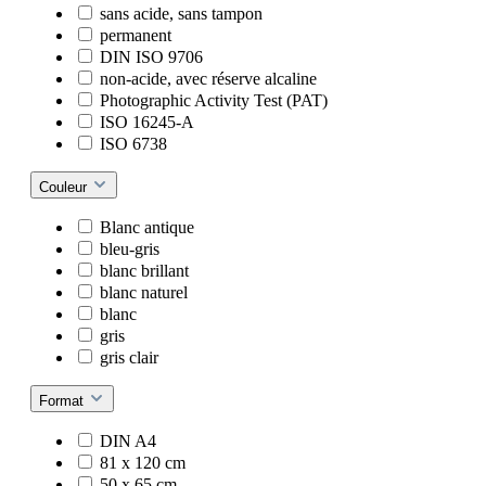
sans acide, sans tampon
permanent
DIN ISO 9706
non-acide, avec réserve alcaline
Photographic Activity Test (PAT)
ISO 16245-A
ISO 6738
Couleur
Blanc antique
bleu-gris
blanc brillant
blanc naturel
blanc
gris
gris clair
Format
DIN A4
81 x 120 cm
50 x 65 cm