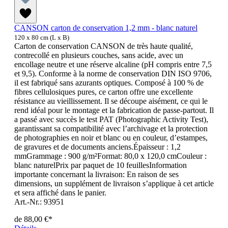
CANSON carton de conservation 1,2 mm - blanc naturel
120 x 80 cm (L x B)
Carton de conservation CANSON de très haute qualité,
contrecollé en plusieurs couches, sans acide, avec un
encollage neutre et une réserve alcaline (pH compris entre 7,5
et 9,5). Conforme à la norme de conservation DIN ISO 9706,
il est fabriqué sans azurants optiques. Composé à 100 % de
fibres cellulosiques pures, ce carton offre une excellente
résistance au vieillissement. Il se découpe aisément, ce qui le
rend idéal pour le montage et la fabrication de passe-partout. Il
a passé avec succès le test PAT (Photographic Activity Test),
garantissant sa compatibilité avec l’archivage et la protection
de photographies en noir et blanc ou en couleur, d’estampes,
de gravures et de documents anciens.Épaisseur : 1,2
mmGrammage : 900 g/m²Format: 80,0 x 120,0 cmCouleur :
blanc naturelPrix par paquet de 10 feuillesInformation
importante concernant la livraison: En raison de ses
dimensions, un supplément de livraison s’applique à cet article
et sera affiché dans le panier.
Art.-Nr.: 93951
de
88,00 €*