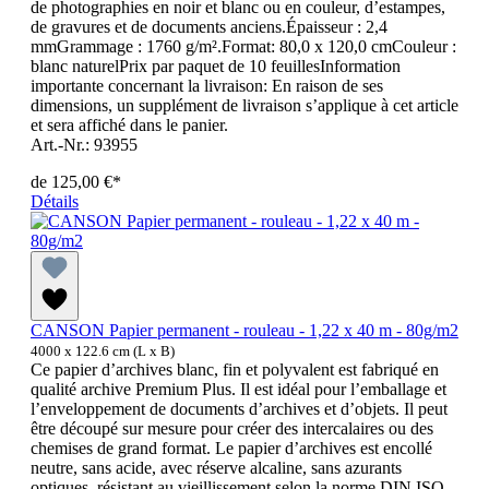
de photographies en noir et blanc ou en couleur, d’estampes,
de gravures et de documents anciens.Épaisseur : 2,4
mmGrammage : 1760 g/m².Format: 80,0 x 120,0 cmCouleur :
blanc naturelPrix par paquet de 10 feuillesInformation
importante concernant la livraison: En raison de ses
dimensions, un supplément de livraison s’applique à cet article
et sera affiché dans le panier.
Art.-Nr.: 93955
de
125,00 €*
Détails
CANSON Papier permanent - rouleau - 1,22 x 40 m - 80g/m2
4000 x 122.6 cm (L x B)
Ce papier d’archives blanc, fin et polyvalent est fabriqué en
qualité archive Premium Plus. Il est idéal pour l’emballage et
l’enveloppement de documents d’archives et d’objets. Il peut
être découpé sur mesure pour créer des intercalaires ou des
chemises de grand format. Le papier d’archives est encollé
neutre, sans acide, avec réserve alcaline, sans azurants
optiques, résistant au vieillissement selon la norme DIN ISO