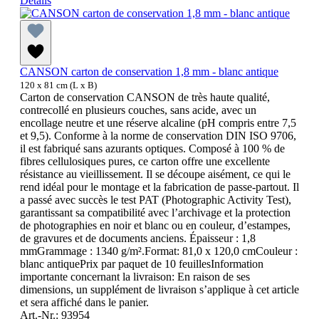
Détails
CANSON carton de conservation 1,8 mm - blanc antique
120 x 81 cm (L x B)
Carton de conservation CANSON de très haute qualité,
contrecollé en plusieurs couches, sans acide, avec un
encollage neutre et une réserve alcaline (pH compris entre 7,5
et 9,5). Conforme à la norme de conservation DIN ISO 9706,
il est fabriqué sans azurants optiques. Composé à 100 % de
fibres cellulosiques pures, ce carton offre une excellente
résistance au vieillissement. Il se découpe aisément, ce qui le
rend idéal pour le montage et la fabrication de passe-partout. Il
a passé avec succès le test PAT (Photographic Activity Test),
garantissant sa compatibilité avec l’archivage et la protection
de photographies en noir et blanc ou en couleur, d’estampes,
de gravures et de documents anciens. Épaisseur : 1,8
mmGrammage : 1340 g/m².Format: 81,0 x 120,0 cmCouleur :
blanc antiquePrix par paquet de 10 feuillesInformation
importante concernant la livraison: En raison de ses
dimensions, un supplément de livraison s’applique à cet article
et sera affiché dans le panier.
Art.-Nr.: 93954