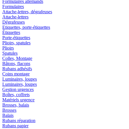
Formulaires allemands
Formulaires
Attache-lettres, dégrafeuses
Attache-lettres
Dégrafeuses
Etiquettes, porte-étiquettes
Étiquettes
Porte-étiquettes
Plioirs, spatules
Plioirs
Spatules
Colles, Montage
Bâtons, flacons
Rubans adhésifs
Coins montage
Luminaires, loupes
Luminaires, loupes
Gestion urgences
Boîtes, coffrets
Matériels urgence
Brosses, balais
Brosses
Balais
Rubans réparation
Rubans papier