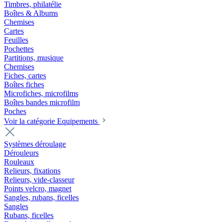
Timbres, philatélie
Boîtes & Albums
Chemises
Cartes
Feuilles
Pochettes
Partitions, musique
Chemises
Fiches, cartes
Boîtes fiches
Microfiches, microfilms
Boîtes bandes microfilm
Poches
Voir la catégorie Equipements
Systèmes déroulage
Dérouleurs
Rouleaux
Relieurs, fixations
Relieurs, vide-classeur
Points velcro, magnet
Sangles, rubans, ficelles
Sangles
Rubans, ficelles