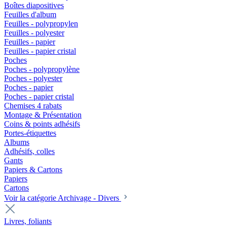
Boîtes diapositives
Feuilles d'album
Feuilles - polypropylen
Feuilles - polyester
Feuilles - papier
Feuilles - papier cristal
Poches
Poches - polypropylène
Poches - polyester
Poches - papier
Poches - papier cristal
Chemises 4 rabats
Montage & Présentation
Coins & points adhésifs
Portes-étiquettes
Albums
Adhésifs, colles
Gants
Papiers & Cartons
Papiers
Cartons
Voir la catégorie Archivage - Divers
Livres, foliants