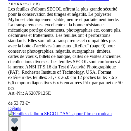
7.6 x 6.6 cm (L x B)
Les feuilles d’album SECOL offrent la plus grande sécurité
pour la conservation des tirages et négatifs. Le polyester
Mylar est chimiquement stable, neutre et parfaitement inerte.
La transparence est excellente et la bonne résistance
mécanique protège documents, photographies etc. contre plis,
déchirures et frottements. Les feuilles ont 4 perforations
standards. Elles sont ultra-transparentes et compatibles p.e.
avec la boîte d’archives à anneaux „Reflex“ (page 9) pour
conserver photographies, négatifs, autographes, timbres,
cartes de voeux, billets de banque, cartes de visites anciennes
et collections diverses. Les feuilles SECOL sont conformes à
la norme ANSI IT 9.16 du Test d’Activité Photographique
(PAT), Rochester Institute of Technology, USA. Format
extérieur des feuilles: 31,7 x 26,0 cm 12 poches taille: 7,6 x
6,6 cmpour diapositives 6 x 6 encadrées Prix par paquet de 50
pcs.
Art.-Nr.: AS207P12SE
de
53,73 €*
Détails