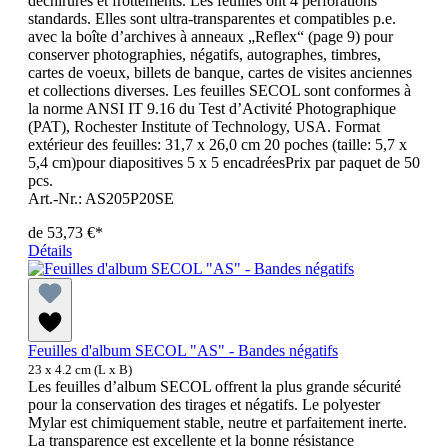
déchirures et frottements. Les feuilles ont 4 perforations
standards. Elles sont ultra-transparentes et compatibles p.e.
avec la boîte d’archives à anneaux „Reflex“ (page 9) pour
conserver photographies, négatifs, autographes, timbres,
cartes de voeux, billets de banque, cartes de visites anciennes
et collections diverses. Les feuilles SECOL sont conformes à
la norme ANSI IT 9.16 du Test d’Activité Photographique
(PAT), Rochester Institute of Technology, USA. Format
extérieur des feuilles: 31,7 x 26,0 cm 20 poches (taille: 5,7 x
5,4 cm)pour diapositives 5 x 5 encadréesPrix par paquet de 50
pcs.
Art.-Nr.: AS205P20SE
de
53,73 €*
Détails
Feuilles d'album SECOL "AS" - Bandes négatifs
23 x 4.2 cm (L x B)
Les feuilles d’album SECOL offrent la plus grande sécurité
pour la conservation des tirages et négatifs. Le polyester
Mylar est chimiquement stable, neutre et parfaitement inerte.
La transparence est excellente et la bonne résistance