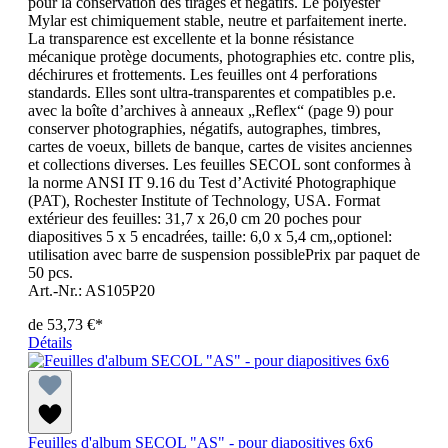
pour la conservation des tirages et négatifs. Le polyester
Mylar est chimiquement stable, neutre et parfaitement inerte.
La transparence est excellente et la bonne résistance
mécanique protège documents, photographies etc. contre plis,
déchirures et frottements. Les feuilles ont 4 perforations
standards. Elles sont ultra-transparentes et compatibles p.e.
avec la boîte d’archives à anneaux „Reflex“ (page 9) pour
conserver photographies, négatifs, autographes, timbres,
cartes de voeux, billets de banque, cartes de visites anciennes
et collections diverses. Les feuilles SECOL sont conformes à
la norme ANSI IT 9.16 du Test d’Activité Photographique
(PAT), Rochester Institute of Technology, USA. Format
extérieur des feuilles: 31,7 x 26,0 cm 20 poches pour
diapositives 5 x 5 encadrées, taille: 6,0 x 5,4 cm,,optionel:
utilisation avec barre de suspension possiblePrix par paquet de
50 pcs.
Art.-Nr.: AS105P20
de
53,73 €*
Détails
Feuilles d'album SECOL "AS" - pour diapositives 6x6