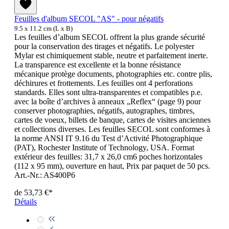
Feuilles d'album SECOL "AS" - pour négatifs
9.5 x 11.2 cm (L x B)
Les feuilles d’album SECOL offrent la plus grande sécurité
pour la conservation des tirages et négatifs. Le polyester
Mylar est chimiquement stable, neutre et parfaitement inerte.
La transparence est excellente et la bonne résistance
mécanique protège documents, photographies etc. contre plis,
déchirures et frottements. Les feuilles ont 4 perforations
standards. Elles sont ultra-transparentes et compatibles p.e.
avec la boîte d’archives à anneaux „Reflex“ (page 9) pour
conserver photographies, négatifs, autographes, timbres,
cartes de voeux, billets de banque, cartes de visites anciennes
et collections diverses. Les feuilles SECOL sont conformes à
la norme ANSI IT 9.16 du Test d’Activité Photographique
(PAT), Rochester Institute of Technology, USA. Format
extérieur des feuilles: 31,7 x 26,0 cm6 poches horizontales
(112 x 95 mm), ouverture en haut, Prix par paquet de 50 pcs.
Art.-Nr.: AS400P6
de
53,73 €*
Détails