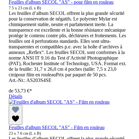
Feuilles d'album SECOL "AS" - pour film en rouleau
7.5 x 23 cm (L x B)
Les feuilles d’album SECOL offrent la plus grande sécurité
pour la conservation de négatifs. Le polyester Mylar est
chimiquement stable, neutre et parfaitement inerte. La
transparence est excellente et la bonne résistance mécanique
protège le contenu contre plis, déchirures et frottements. Les
feuilles ont 4 perforations standards. Elles sont ultra-
transparentes et compatibles p.e. avec la boîte d’archives à
anneaux „Reflex“. Les feuilles SECOL sont conformes à la
norme ANSI IT 9.16 du Test d’Activité Photographique
(PAT), Rochester Institute of Technology, USA. Format ext.
de la feuille: 31,7 x 26,0 cm 4 poches (taille: 7,5 x 23,0
cm)pour film en rouleauPrix par paquet de 50 pcs.
Art.-Nr.: AS203S4SE
de
53,73 €*
Détails
Feuilles d'album SECOL "AS" - Film en rouleau
23 x 7.6 cm (L x B)
Les feuilles d’album SECOL offrent la plus grande sécurité