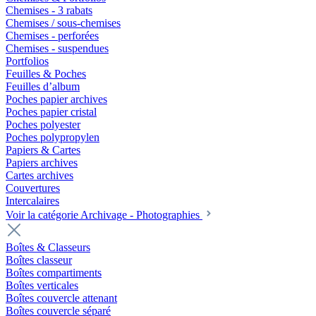
Chemises - 3 rabats
Chemises / sous-chemises
Chemises - perforées
Chemises - suspendues
Portfolios
Feuilles & Poches
Feuilles d’album
Poches papier archives
Poches papier cristal
Poches polyester
Poches polypropylen
Papiers & Cartes
Papiers archives
Cartes archives
Couvertures
Intercalaires
Voir la catégorie Archivage - Photographies
Boîtes & Classeurs
Boîtes classeur
Boîtes compartiments
Boîtes verticales
Boîtes couvercle attenant
Boîtes couvercle séparé