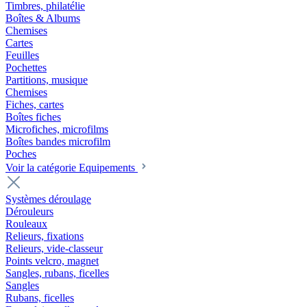
Timbres, philatélie
Boîtes & Albums
Chemises
Cartes
Feuilles
Pochettes
Partitions, musique
Chemises
Fiches, cartes
Boîtes fiches
Microfiches, microfilms
Boîtes bandes microfilm
Poches
Voir la catégorie Equipements
Systèmes déroulage
Dérouleurs
Rouleaux
Relieurs, fixations
Relieurs, vide-classeur
Points velcro, magnet
Sangles, rubans, ficelles
Sangles
Rubans, ficelles