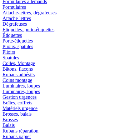
Formulaires allemands
Formulaires
Attache-lettres, dégrafeuses
Attache-lettres
Dégrafeuses
Etiquettes, porte-étiquettes
Étiquettes
Porte-étiquettes
Plioirs, spatules
Plioirs
Spatules
Colles, Montage
Bâtons, flacons
Rubans adhésifs
Coins montage
Luminaires, loupes
Luminaires, loupes
Gestion urgences
Boîtes, coffrets
Matériels urgence
Brosses, balais
Brosses
Balais
Rubans réparation
Rubans papier