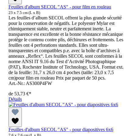
Feuilles d'album SECOL "AS" - pour film en rouleau
23 x 7.5 cm (L x B)
Les feuilles d’album SECOL offrent la plus grande sécurité
pour la conservation de négatifs. Le polyester Mylar est
chimiquement stable, neutre et parfaitement inerte. La
transparence est excellente et la bonne résistance mécanique
protège le contenu contre plis, déchirures et frottements. Les
feuilles ont 4 perforations standards. Elles sont ultra-
transparentes et compatibles p.e. avec la boîte d’archives à
anneaux „Reflex“. Les feuilles SECOL sont conformes à la
norme ANSI IT 9.16 du Test d’Activité Photographique
(PAT), Rochester Institute of Technology, USA. Format ext.
de la feuille: 31,7 x 26,0 cm 4 poches (taille: 23,0 x 7,5
cm)pour film en rouleau Prix par paquet de 50 pcs.
Art.-Nr.: AS300P4FW
de
53,73 €*
Détails
Feuilles d'album SECOL "AS" - pour diapositives 6x6
7.6 x 7.6 cm (L x B)