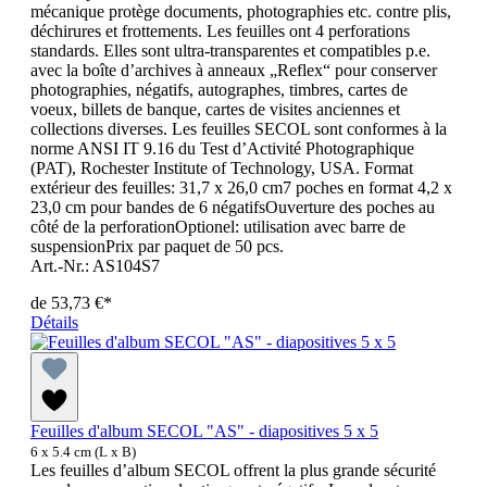
mécanique protège documents, photographies etc. contre plis,
déchirures et frottements. Les feuilles ont 4 perforations
standards. Elles sont ultra-transparentes et compatibles p.e.
avec la boîte d’archives à anneaux „Reflex“ pour conserver
photographies, négatifs, autographes, timbres, cartes de
voeux, billets de banque, cartes de visites anciennes et
collections diverses. Les feuilles SECOL sont conformes à la
norme ANSI IT 9.16 du Test d’Activité Photographique
(PAT), Rochester Institute of Technology, USA. Format
extérieur des feuilles: 31,7 x 26,0 cm7 poches en format 4,2 x
23,0 cm pour bandes de 6 négatifsOuverture des poches au
côté de la perforationOptionel: utilisation avec barre de
suspensionPrix par paquet de 50 pcs.
Art.-Nr.: AS104S7
de
53,73 €*
Détails
Feuilles d'album SECOL "AS" - diapositives 5 x 5
6 x 5.4 cm (L x B)
Les feuilles d’album SECOL offrent la plus grande sécurité