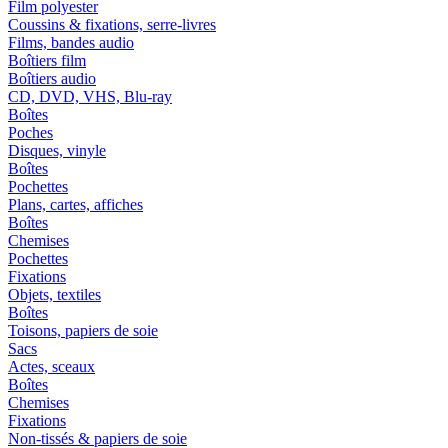
Film polyester
Coussins & fixations, serre-livres
Films, bandes audio
Boîtiers film
Boîtiers audio
CD, DVD, VHS, Blu-ray
Boîtes
Poches
Disques, vinyle
Boîtes
Pochettes
Plans, cartes, affiches
Boîtes
Chemises
Pochettes
Fixations
Objets, textiles
Boîtes
Toisons, papiers de soie
Sacs
Actes, sceaux
Boîtes
Chemises
Fixations
Non-tissés & papiers de soie