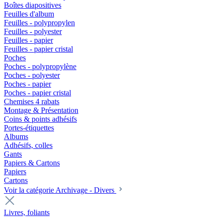
Boîtes diapositives
Feuilles d'album
Feuilles - polypropylen
Feuilles - polyester
Feuilles - papier
Feuilles - papier cristal
Poches
Poches - polypropylène
Poches - polyester
Poches - papier
Poches - papier cristal
Chemises 4 rabats
Montage & Présentation
Coins & points adhésifs
Portes-étiquettes
Albums
Adhésifs, colles
Gants
Papiers & Cartons
Papiers
Cartons
Voir la catégorie Archivage - Divers
Livres, foliants