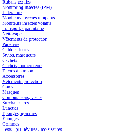
Rubans textiles
Monitoring Insectes (IPM)
Littérature
Moniteurs insectes rampants
Moniteurs insectes volants
Transport, quarantaine
Nettoyage
Vêtements de protection
Papeterie
Cahiers, blocs
Stylos, marqueurs
Cachets
Cachets, numéroteurs
Encres à tampon
Accessoires
Vêtements protection
Gants
Masques
Combinaisons, vestes
Surchaussures
Lunettes
Éponges, gommes
Éponges
Gommes
Tests - pH, lévures / moisissures