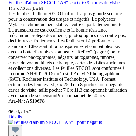
Feuilles d'album SECOL "AS" - 6x6, 6x9, cartes de visite
11.3 x 7.6 cm (L x B)
Les feuilles d’album SECOL offrent la plus grande sécurité
pour la conservation des tirages et négatifs. Le polyester
Mylar est chimiquement stable, neutre et parfaitement inerte.
La transparence est excellente et la bonne résistance
mécanique protège documents, photographies etc. contre plis,
déchirures et frottements. Les feuilles ont 4 perforations
standards. Elles sont ultra-transparentes et compatibles p.e.
avec la boîte d’archives à anneaux „Reflex“ (page 9) pour
conserver photographies, négatifs, autographes, timbres,
cartes de voeux, billets de banque, cartes de visites anciennes
et collections diverses. Les feuilles SECOL sont conformes à
la norme ANSI IT 9.16 du Test d’Activité Photographique
(PAT), Rochester Institute of Technology, USA. Format
extérieur des feuilles: 31,7 x 26,0 cm 8 poches pour négatifs,
cartes de visite, taille poche: 7,6 x 11,3 cm,optionel: utilisation
avec barre de suspensionPrix par paquet de 50 pcs.
Art.-Nr.: AS106P8
de
53,73 €*
Détails