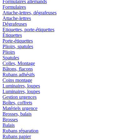
Formulaires allemands
Formulaires
Attache-lettres, dégrafeuses
Attache-lettres
Dégrafeuses
Etiquettes, porte-étiquettes
Étiquettes
Porte-étiquettes
Plioirs, spatules
Plioirs
Spatules
Colles, Montage
Bâtons, flacons
Rubans adhésifs
Coins montage
Luminaires, loupes
Luminaires, loupes
Gestion urgences
Boîtes, coffrets
Matériels urgence
Brosses, balais
Brosses
Balais
Rubans réparation
Rubans papier