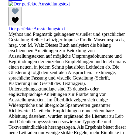
Der perfekte Ausstellungstext
Mythos und Pragmatik gelungener visueller und sprachlicher
Gestaltung Reihe: Leipziger Impulse für die Museumspraxis,
hrsg. von M. Walz Dieses Buch analysiert die bislang
erschienenen Anleitungen zur Betextung von
Ausstellungstexten auf mögliche Ursprungsdokumente und
Begründungen der einzelnen Empfehlungen und leitet daraus
einen neuen, in jedem Schritt plausiblen Leitfaden ab. Die
Gliederung folgt den zentralen Ansprüchen: Textmenge,
sprachliche Fassung und visuelle Gestaltung (Schrift,
Platzierung und Gestalt des Textträgers).
Untersuchungsgrundlage sind 33 deutsch- oder
englischsprachige Anleitungen zur Erarbeitung von
Ausstellungstexten. Im Überblick zeigen sich einige
Widersprüche und übergroße Spannweiten genannter
Richtwerte. Da etliche Empfehlungen ohne erkennbare
Ableitung dastehen, wurden ergänzend die Literatur zu Leit-
und Orientierungssystemen sowie zur Typografie und
Textverständlichkeit herangezogen. Als Ergebnis bietet dieser
neue Leitfaden nur wenige strikte Regeln, mehr Einblicke in