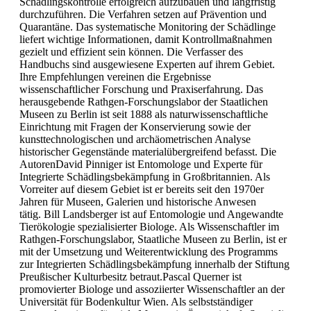
Schädlingskontrolle erfolgreich aufzubauen und langfristig
durchzuführen. Die Verfahren setzen auf Prävention und
Quarantäne. Das systematische Monitoring der Schädlinge
liefert wichtige Informationen, damit Kontrollmaßnahmen
gezielt und effizient sein können. Die Verfasser des
Handbuchs sind ausgewiesene Experten auf ihrem Gebiet.
Ihre Empfehlungen vereinen die Ergebnisse
wissenschaftlicher Forschung und Praxiserfahrung. Das
herausgebende Rathgen-Forschungslabor der Staatlichen
Museen zu Berlin ist seit 1888 als naturwissenschaftliche
Einrichtung mit Fragen der Konservierung sowie der
kunsttechnologischen und archäometrischen Analyse
historischer Gegenstände materialübergreifend befasst. Die
AutorenDavid Pinniger ist Entomologe und Experte für
Integrierte Schädlingsbekämpfung in Großbritannien. Als
Vorreiter auf diesem Gebiet ist er bereits seit den 1970er
Jahren für Museen, Galerien und historische Anwesen
tätig. Bill Landsberger ist auf Entomologie und Angewandte
Tierökologie spezialisierter Biologe. Als Wissenschaftler im
Rathgen-Forschungslabor, Staatliche Museen zu Berlin, ist er
mit der Umsetzung und Weiterentwicklung des Programms
zur Integrierten Schädlingsbekämpfung innerhalb der Stiftung
Preußischer Kulturbesitz betraut.Pascal Querner ist
promovierter Biologe und assoziierter Wissenschaftler an der
Universität für Bodenkultur Wien. Als selbstständiger