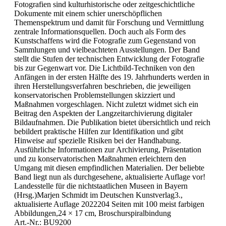
Fotografien sind kulturhistorische oder zeitgeschichtliche
Dokumente mit einem schier unerschöpflichen
Themenspektrum und damit für Forschung und Vermittlung
zentrale Informationsquellen. Doch auch als Form des
Kunstschaffens wird die Fotografie zum Gegenstand von
Sammlungen und vielbeachteten Ausstellungen. Der Band
stellt die Stufen der technischen Entwicklung der Fotografie
bis zur Gegenwart vor. Die Lichtbild-Techniken von den
Anfängen in der ersten Hälfte des 19. Jahrhunderts werden in
ihren Herstellungsverfahren beschrieben, die jeweiligen
konservatorischen Problemstellungen skizziert und
Maßnahmen vorgeschlagen. Nicht zuletzt widmet sich ein
Beitrag den Aspekten der Langzeitarchivierung digitaler
Bildaufnahmen. Die Publikation bietet übersichtlich und reich
bebildert praktische Hilfen zur Identifikation und gibt
Hinweise auf spezielle Risiken bei der Handhabung.
Ausführliche Informationen zur Archivierung, Präsentation
und zu konservatorischen Maßnahmen erleichtern den
Umgang mit diesen empfindlichen Materialien. Der beliebte
Band liegt nun als durchgesehene, aktualisierte Auflage vor!
Landesstelle für die nichtstaatlichen Museen in Bayern
(Hrsg.)Marjen Schmidt im Deutschen Kunstverlag3.,
aktualisierte Auflage 2022204 Seiten mit 100 meist farbigen
Abbildungen,24 × 17 cm, Broschurspiralbindung
Art.-Nr.: BU9200