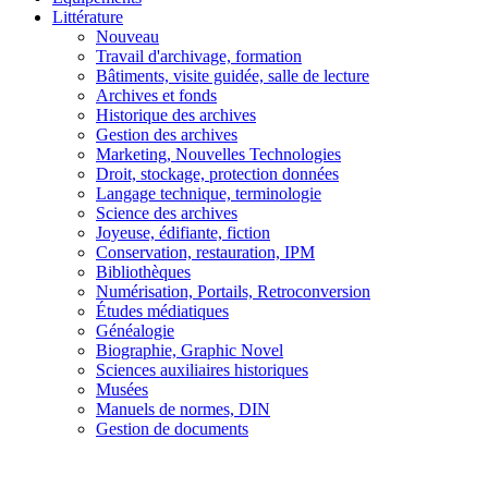
Littérature
Nouveau
Travail d'archivage, formation
Bâtiments, visite guidée, salle de lecture
Archives et fonds
Historique des archives
Gestion des archives
Marketing, Nouvelles Technologies
Droit, stockage, protection données
Langage technique, terminologie
Science des archives
Joyeuse, édifiante, fiction
Conservation, restauration, IPM
Bibliothèques
Numérisation, Portails, Retroconversion
Études médiatiques
Généalogie
Biographie, Graphic Novel
Sciences auxiliaires historiques
Musées
Manuels de normes, DIN
Gestion de documents