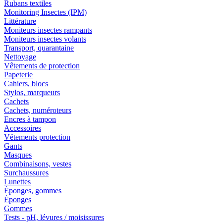
Rubans textiles
Monitoring Insectes (IPM)
Littérature
Moniteurs insectes rampants
Moniteurs insectes volants
Transport, quarantaine
Nettoyage
Vêtements de protection
Papeterie
Cahiers, blocs
Stylos, marqueurs
Cachets
Cachets, numéroteurs
Encres à tampon
Accessoires
Vêtements protection
Gants
Masques
Combinaisons, vestes
Surchaussures
Lunettes
Éponges, gommes
Éponges
Gommes
Tests - pH, lévures / moisissures