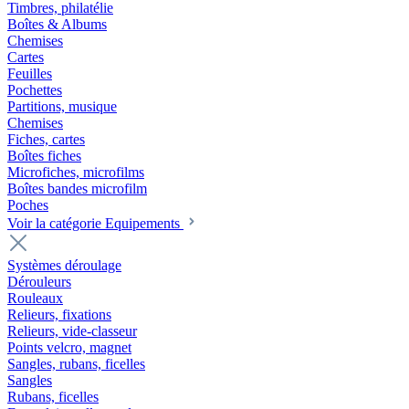
Timbres, philatélie
Boîtes & Albums
Chemises
Cartes
Feuilles
Pochettes
Partitions, musique
Chemises
Fiches, cartes
Boîtes fiches
Microfiches, microfilms
Boîtes bandes microfilm
Poches
Voir la catégorie Equipements
Systèmes déroulage
Dérouleurs
Rouleaux
Relieurs, fixations
Relieurs, vide-classeur
Points velcro, magnet
Sangles, rubans, ficelles
Sangles
Rubans, ficelles