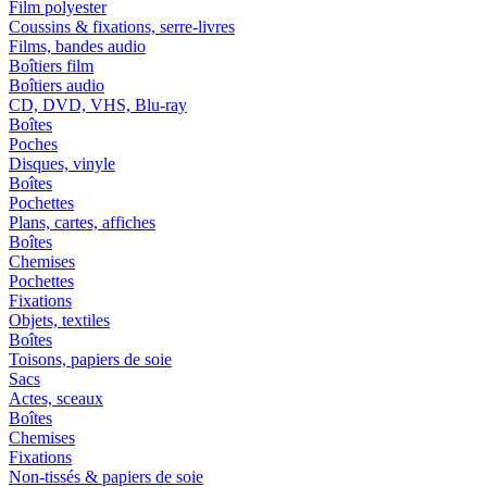
Film polyester
Coussins & fixations, serre-livres
Films, bandes audio
Boîtiers film
Boîtiers audio
CD, DVD, VHS, Blu-ray
Boîtes
Poches
Disques, vinyle
Boîtes
Pochettes
Plans, cartes, affiches
Boîtes
Chemises
Pochettes
Fixations
Objets, textiles
Boîtes
Toisons, papiers de soie
Sacs
Actes, sceaux
Boîtes
Chemises
Fixations
Non-tissés & papiers de soie