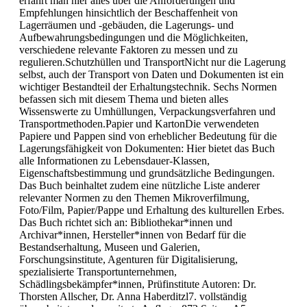
erfährt man hier alles über die Anforderungen und
Empfehlungen hinsichtlich der Beschaffenheit von
Lagerräumen und -gebäuden, die Lagerungs- und
Aufbewahrungsbedingungen und die Möglichkeiten,
verschiedene relevante Faktoren zu messen und zu
regulieren.Schutzhüllen und TransportNicht nur die Lagerung
selbst, auch der Transport von Daten und Dokumenten ist ein
wichtiger Bestandteil der Erhaltungstechnik. Sechs Normen
befassen sich mit diesem Thema und bieten alles
Wissenswerte zu Umhüllungen, Verpackungsverfahren und
Transportmethoden.Papier und KartonDie verwendeten
Papiere und Pappen sind von erheblicher Bedeutung für die
Lagerungsfähigkeit von Dokumenten: Hier bietet das Buch
alle Informationen zu Lebensdauer-Klassen,
Eigenschaftsbestimmung und grundsätzliche Bedingungen.
Das Buch beinhaltet zudem eine nützliche Liste anderer
relevanter Normen zu den Themen Mikroverfilmung,
Foto/Film, Papier/Pappe und Erhaltung des kulturellen Erbes.
Das Buch richtet sich an: Bibliothekar*innen und
Archivar*innen, Hersteller*innen von Bedarf für die
Bestandserhaltung, Museen und Galerien,
Forschungsinstitute, Agenturen für Digitalisierung,
spezialisierte Transportunternehmen,
Schädlingsbekämpfer*innen, Prüfinstitute Autoren: Dr.
Thorsten Allscher, Dr. Anna Haberditzl7. vollständig