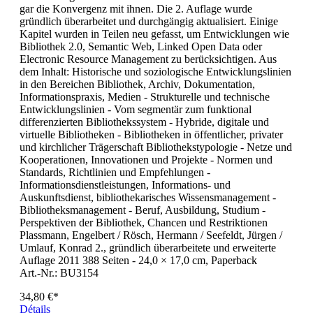
gar die Konvergenz mit ihnen. Die 2. Auflage wurde
gründlich überarbeitet und durchgängig aktualisiert. Einige
Kapitel wurden in Teilen neu gefasst, um Entwicklungen wie
Bibliothek 2.0, Semantic Web, Linked Open Data oder
Electronic Resource Management zu berücksichtigen. Aus
dem Inhalt: Historische und soziologische Entwicklungslinien
in den Bereichen Bibliothek, Archiv, Dokumentation,
Informationspraxis, Medien - Strukturelle und technische
Entwicklungslinien - Vom segmentär zum funktional
differenzierten Bibliothekssystem - Hybride, digitale und
virtuelle Bibliotheken - Bibliotheken in öffentlicher, privater
und kirchlicher Trägerschaft Bibliothekstypologie - Netze und
Kooperationen, Innovationen und Projekte - Normen und
Standards, Richtlinien und Empfehlungen -
Informationsdienstleistungen, Informations- und
Auskunftsdienst, bibliothekarisches Wissensmanagement -
Bibliotheksmanagement - Beruf, Ausbildung, Studium -
Perspektiven der Bibliothek, Chancen und Restriktionen
Plassmann, Engelbert / Rösch, Hermann / Seefeldt, Jürgen /
Umlauf, Konrad 2., gründlich überarbeitete und erweiterte
Auflage 2011 388 Seiten - 24,0 × 17,0 cm, Paperback
Art.-Nr.: BU3154
34,80 €*
Détails