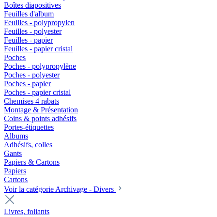
Boîtes diapositives
Feuilles d'album
Feuilles - polypropylen
Feuilles - polyester
Feuilles - papier
Feuilles - papier cristal
Poches
Poches - polypropylène
Poches - polyester
Poches - papier
Poches - papier cristal
Chemises 4 rabats
Montage & Présentation
Coins & points adhésifs
Portes-étiquettes
Albums
Adhésifs, colles
Gants
Papiers & Cartons
Papiers
Cartons
Voir la catégorie Archivage - Divers
Livres, foliants