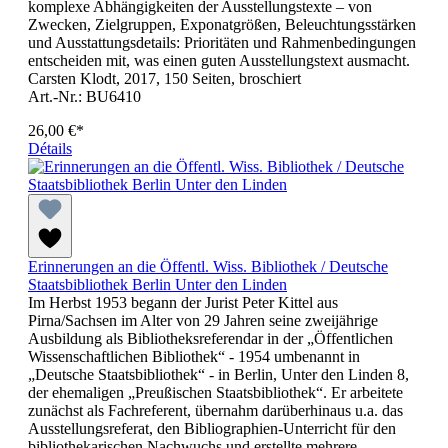
komplexe Abhängigkeiten der Ausstellungstexte – von
Zwecken, Zielgruppen, Exponatgrößen, Beleuchtungsstärken
und Ausstattungsdetails: Prioritäten und Rahmenbedingungen
entscheiden mit, was einen guten Ausstellungstext ausmacht.
Carsten Klodt, 2017, 150 Seiten, broschiert
Art.-Nr.: BU6410
26,00 €*
Détails
Erinnerungen an die Öffentl. Wiss. Bibliothek / Deutsche
Staatsbibliothek Berlin Unter den Linden
Im Herbst 1953 begann der Jurist Peter Kittel aus
Pirna/Sachsen im Alter von 29 Jahren seine zweijährige
Ausbildung als Bibliotheksreferendar in der „Öffentlichen
Wissenschaftlichen Bibliothek“ - 1954 umbenannt in
„Deutsche Staatsbibliothek“ - in Berlin, Unter den Linden 8,
der ehemaligen „Preußischen Staatsbibliothek“. Er arbeitete
zunächst als Fachreferent, übernahm darüberhinaus u.a. das
Ausstellungsreferat, den Bibliographien-Unterricht für den
bibliothekarischen Nachwuchs und erstellte mehrere