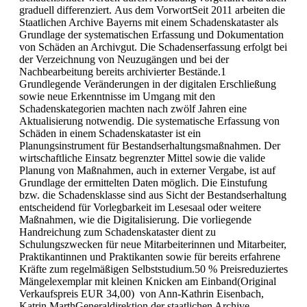
graduell differenziert. Aus dem VorwortSeit 2011 arbeiten die
Staatlichen Archive Bayerns mit einem Schadenskataster als
Grundlage der systematischen Erfassung und Dokumentation
von Schäden an Archivgut. Die Schadenserfassung erfolgt bei
der Verzeichnung von Neuzugängen und bei der
Nachbearbeitung bereits archivierter Bestände.1
Grundlegende Veränderungen in der digitalen Erschließung
sowie neue Erkenntnisse im Umgang mit den
Schadenskategorien machten nach zwölf Jahren eine
Aktualisierung notwendig. Die systematische Erfassung von
Schäden in einem Schadenskataster ist ein
Planungsinstrument für Bestandserhaltungsmaßnahmen. Der
wirtschaftliche Einsatz begrenzter Mittel sowie die valide
Planung von Maßnahmen, auch in externer Vergabe, ist auf
Grundlage der ermittelten Daten möglich. Die Einstufung
bzw. die Schadensklasse sind aus Sicht der Bestandserhaltung
entscheidend für Vorlegbarkeit im Lesesaal oder weitere
Maßnahmen, wie die Digitalisierung. Die vorliegende
Handreichung zum Schadenskataster dient zu
Schulungszwecken für neue Mitarbeiterinnen und Mitarbeiter,
Praktikantinnen und Praktikanten sowie für bereits erfahrene
Kräfte zum regelmäßigen Selbststudium.50 % Preisreduziertes
Mängelexemplar mit kleinen Knicken am Einband(Original
Verkaufspreis EUR 34,00) von Ann-Kathrin Eisenbach,
Katrin MarthGeneraldirektion der staatlichen Archive