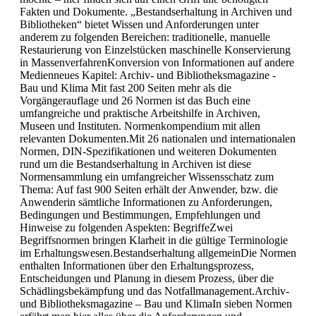
Fakten und Dokumente. „Bestandserhaltung in Archiven und
Bibliotheken“ bietet Wissen und Anforderungen unter
anderem zu folgenden Bereichen: traditionelle, manuelle
Restaurierung von Einzelstücken maschinelle Konservierung
in MassenverfahrenKonversion von Informationen auf andere
Medienneues Kapitel: Archiv- und Bibliotheksmagazine -
Bau und Klima Mit fast 200 Seiten mehr als die
Vorgängerauflage und 26 Normen ist das Buch eine
umfangreiche und praktische Arbeitshilfe in Archiven,
Museen und Instituten. Normenkompendium mit allen
relevanten Dokumenten.Mit 26 nationalen und internationalen
Normen, DIN-Spezifikationen und weiteren Dokumenten
rund um die Bestandserhaltung in Archiven ist diese
Normensammlung ein umfangreicher Wissensschatz zum
Thema: Auf fast 900 Seiten erhält der Anwender, bzw. die
Anwenderin sämtliche Informationen zu Anforderungen,
Bedingungen und Bestimmungen, Empfehlungen und
Hinweise zu folgenden Aspekten: BegriffeZwei
Begriffsnormen bringen Klarheit in die gültige Terminologie
im Erhaltungswesen.Bestandserhaltung allgemeinDie Normen
enthalten Informationen über den Erhaltungsprozess,
Entscheidungen und Planung in diesem Prozess, über die
Schädlingsbekämpfung und das Notfallmanagement.Archiv-
und Bibliotheksmagazine – Bau und KlimaIn sieben Normen