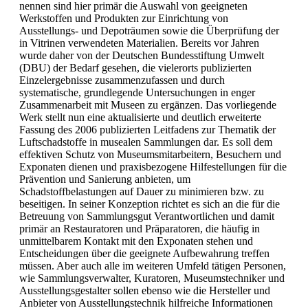
nennen sind hier primär die Auswahl von geeigneten
Werkstoffen und Produkten zur Einrichtung von
Ausstellungs- und Depoträumen sowie die Überprüfung der
in Vitrinen verwendeten Materialien. Bereits vor Jahren
wurde daher von der Deutschen Bundesstiftung Umwelt
(DBU) der Bedarf gesehen, die vielerorts publizierten
Einzelergebnisse zusammenzufassen und durch
systematische, grundlegende Untersuchungen in enger
Zusammenarbeit mit Museen zu ergänzen. Das vorliegende
Werk stellt nun eine aktualisierte und deutlich erweiterte
Fassung des 2006 publizierten Leitfadens zur Thematik der
Luftschadstoffe in musealen Sammlungen dar. Es soll dem
effektiven Schutz von Museumsmitarbeitern, Besuchern und
Exponaten dienen und praxisbezogene Hilfestellungen für die
Prävention und Sanierung anbieten, um
Schadstoffbelastungen auf Dauer zu minimieren bzw. zu
beseitigen. In seiner Konzeption richtet es sich an die für die
Betreuung von Sammlungsgut Verantwortlichen und damit
primär an Restauratoren und Präparatoren, die häufig in
unmittelbarem Kontakt mit den Exponaten stehen und
Entscheidungen über die geeignete Aufbewahrung treffen
müssen. Aber auch alle im weiteren Umfeld tätigen Personen,
wie Sammlungsverwalter, Kuratoren, Museumstechniker und
Ausstellungsgestalter sollen ebenso wie die Hersteller und
Anbieter von Ausstellungstechnik hilfreiche Informationen