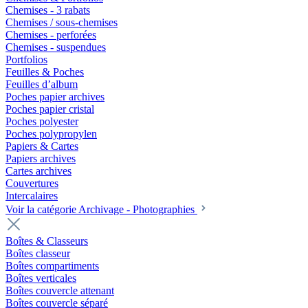
Chemises - 3 rabats
Chemises / sous-chemises
Chemises - perforées
Chemises - suspendues
Portfolios
Feuilles & Poches
Feuilles d’album
Poches papier archives
Poches papier cristal
Poches polyester
Poches polypropylen
Papiers & Cartes
Papiers archives
Cartes archives
Couvertures
Intercalaires
Voir la catégorie Archivage - Photographies
Boîtes & Classeurs
Boîtes classeur
Boîtes compartiments
Boîtes verticales
Boîtes couvercle attenant
Boîtes couvercle séparé