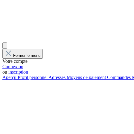
Fermer le menu
Votre compte
Connexion
ou
inscription
Aperçu
Profil personnel
Adresses
Moyens de paiement
Commandes
M