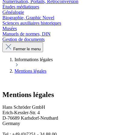
Numérisation, Portails, Retroconversion
Études médiatiques
Généalogie
Biographie, Graphic Novel
Sciences auxiliaires historiques
Musées
Manuels de normes, DIN
Gestion de documents
Fermer le menu
Informations légales
Mentions légales
Mentions légales
Hans Schröder GmbH
Erich-Kessler-Str. 4
D-76689 Karlsdorf-Neuthard
Germany
Tel.: +49 (0)7251 - 34 88 00