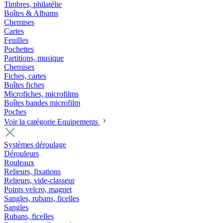
Timbres, philatélie
Boîtes & Albums
Chemises
Cartes
Feuilles
Pochettes
Partitions, musique
Chemises
Fiches, cartes
Boîtes fiches
Microfiches, microfilms
Boîtes bandes microfilm
Poches
Voir la catégorie Equipements
Systèmes déroulage
Dérouleurs
Rouleaux
Relieurs, fixations
Relieurs, vide-classeur
Points velcro, magnet
Sangles, rubans, ficelles
Sangles
Rubans, ficelles