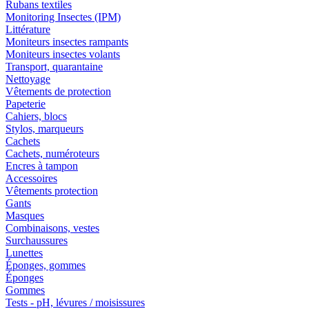
Rubans textiles
Monitoring Insectes (IPM)
Littérature
Moniteurs insectes rampants
Moniteurs insectes volants
Transport, quarantaine
Nettoyage
Vêtements de protection
Papeterie
Cahiers, blocs
Stylos, marqueurs
Cachets
Cachets, numéroteurs
Encres à tampon
Accessoires
Vêtements protection
Gants
Masques
Combinaisons, vestes
Surchaussures
Lunettes
Éponges, gommes
Éponges
Gommes
Tests - pH, lévures / moisissures