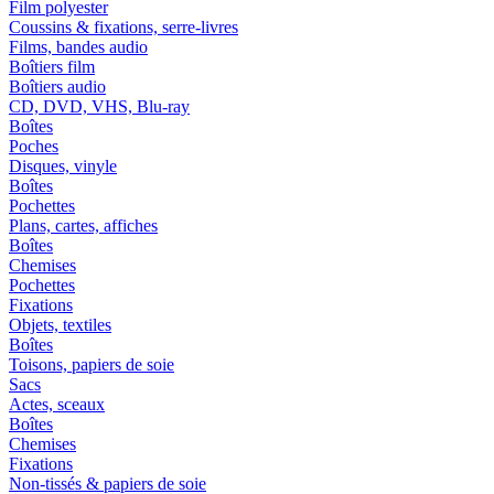
Film polyester
Coussins & fixations, serre-livres
Films, bandes audio
Boîtiers film
Boîtiers audio
CD, DVD, VHS, Blu-ray
Boîtes
Poches
Disques, vinyle
Boîtes
Pochettes
Plans, cartes, affiches
Boîtes
Chemises
Pochettes
Fixations
Objets, textiles
Boîtes
Toisons, papiers de soie
Sacs
Actes, sceaux
Boîtes
Chemises
Fixations
Non-tissés & papiers de soie