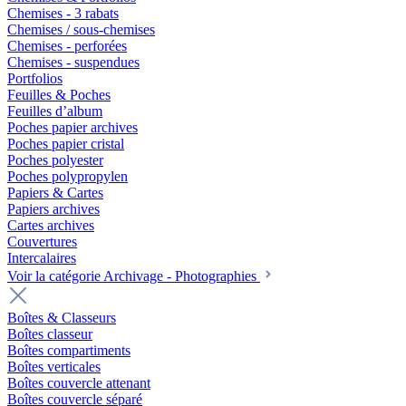
Chemises - 3 rabats
Chemises / sous-chemises
Chemises - perforées
Chemises - suspendues
Portfolios
Feuilles & Poches
Feuilles d’album
Poches papier archives
Poches papier cristal
Poches polyester
Poches polypropylen
Papiers & Cartes
Papiers archives
Cartes archives
Couvertures
Intercalaires
Voir la catégorie Archivage - Photographies
Boîtes & Classeurs
Boîtes classeur
Boîtes compartiments
Boîtes verticales
Boîtes couvercle attenant
Boîtes couvercle séparé