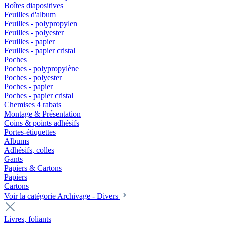
Boîtes diapositives
Feuilles d'album
Feuilles - polypropylen
Feuilles - polyester
Feuilles - papier
Feuilles - papier cristal
Poches
Poches - polypropylène
Poches - polyester
Poches - papier
Poches - papier cristal
Chemises 4 rabats
Montage & Présentation
Coins & points adhésifs
Portes-étiquettes
Albums
Adhésifs, colles
Gants
Papiers & Cartons
Papiers
Cartons
Voir la catégorie Archivage - Divers
Livres, foliants