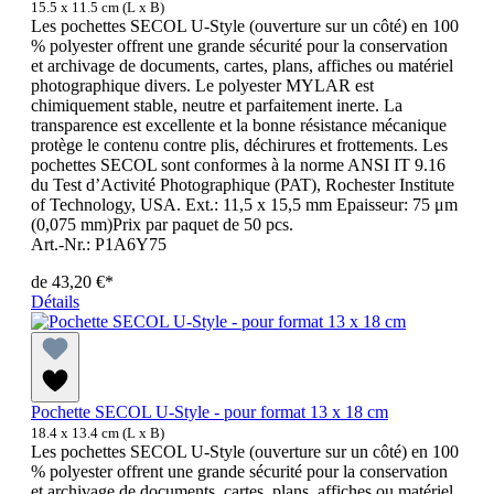
15.5 x 11.5 cm (L x B)
Les pochettes SECOL U-Style (ouverture sur un côté) en 100
% polyester offrent une grande sécurité pour la conservation
et archivage de documents, cartes, plans, affiches ou matériel
photographique divers. Le polyester MYLAR est
chimiquement stable, neutre et parfaitement inerte. La
transparence est excellente et la bonne résistance mécanique
protège le contenu contre plis, déchirures et frottements. Les
pochettes SECOL sont conformes à la norme ANSI IT 9.16
du Test d’Activité Photographique (PAT), Rochester Institute
of Technology, USA. Ext.: 11,5 x 15,5 mm Epaisseur: 75 μm
(0,075 mm)Prix par paquet de 50 pcs.
Art.-Nr.: P1A6Y75
de
43,20 €*
Détails
Pochette SECOL U-Style - pour format 13 x 18 cm
18.4 x 13.4 cm (L x B)
Les pochettes SECOL U-Style (ouverture sur un côté) en 100
% polyester offrent une grande sécurité pour la conservation
et archivage de documents, cartes, plans, affiches ou matériel