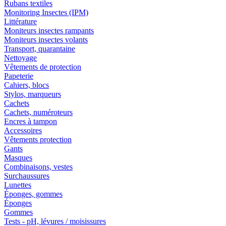
Rubans textiles
Monitoring Insectes (IPM)
Littérature
Moniteurs insectes rampants
Moniteurs insectes volants
Transport, quarantaine
Nettoyage
Vêtements de protection
Papeterie
Cahiers, blocs
Stylos, marqueurs
Cachets
Cachets, numéroteurs
Encres à tampon
Accessoires
Vêtements protection
Gants
Masques
Combinaisons, vestes
Surchaussures
Lunettes
Éponges, gommes
Éponges
Gommes
Tests - pH, lévures / moisissures