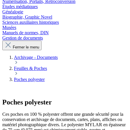
Numérisation, Portails, Retroconversion
Études médiatiques
Généalogie
Biographie, Graphic Novel
Sciences auxiliaires historiques
Musées
Manuels de normes, DIN
Gestion de documents
Fermer le menu
Archivage - Documents
Feuilles & Poches
Poches polyester
Poches polyester
Ces poches en 100 % polyester offrent une grande sécurité pour la
conservation et archivage de documents, cartes, plans, affiches ou
matériel photographique divers. Le polyester MYLAR en épaisseur
de 75 μm (0,075 mm) est chimiquement stable, neutre et