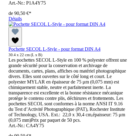
Art.-Nr.: P1A4Y75
de
90,50 €*
Détails
Pochette SECOL L-Style - pour format DIN A4
30.4 x 22 cm (L x B)
Les pochettes SECOL L-Style en 100 % polyester offrent une
grande sécurité pour la conservation et archivage de
documents, cartes, plans, affiches ou matériel photographique
divers. Elles sont ouvertes sur le côté long et court. Le
polyester MYLAR en épaisseur de 75 μm (0,075 mm) est
chimiquement stable, neutre et parfaitement inerte. La
transparence est excellente et la bonne résistance mécanique
protège le contenu contre plis, déchirures et frottements. Les
pochettes SECOL sont conformes à la norme ANSI IT 9.16
du Test d’Activité Photographique (PAT), Rochester Institute
of Technology, USA. Ext.: 22,0 x 30,4 cm,épaisseur: 75 μm
(0,075 mm)Prix par paquet de 50 pcs.
Art.-Nr.: CA4Y75
de
90,50 €*