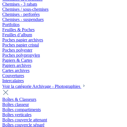
Chemises - 3 rabats
Chemises / sous-chemises
Chemises - perforées
Chemises - suspendues
Portfolios
Feuilles & Poches
Feuilles d’album
Poches papier archives
Poches papier cristal
Poches polyester
Poches polypropylen
Papiers & Cartes
Papiers archives
Cartes archives
Couvertures
Intercalaires
Voir la catégorie Archivage - Photographies
Boîtes & Classeurs
Boîtes classeur
Boîtes compartiments
Boîtes verticales
Boîtes couvercle attenant
Boîtes couvercle séparé