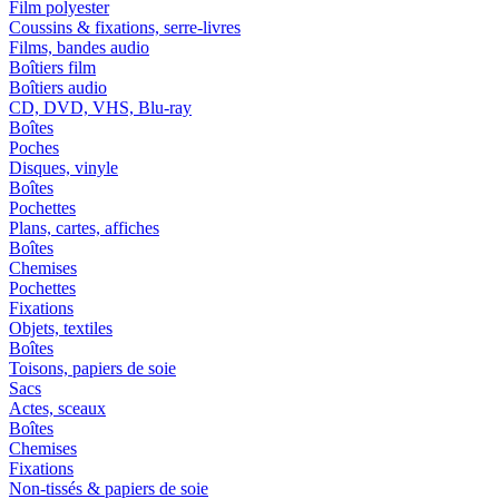
Film polyester
Coussins & fixations, serre-livres
Films, bandes audio
Boîtiers film
Boîtiers audio
CD, DVD, VHS, Blu-ray
Boîtes
Poches
Disques, vinyle
Boîtes
Pochettes
Plans, cartes, affiches
Boîtes
Chemises
Pochettes
Fixations
Objets, textiles
Boîtes
Toisons, papiers de soie
Sacs
Actes, sceaux
Boîtes
Chemises
Fixations
Non-tissés & papiers de soie