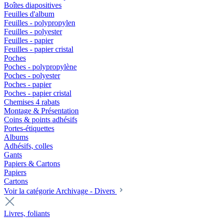
Boîtes diapositives
Feuilles d'album
Feuilles - polypropylen
Feuilles - polyester
Feuilles - papier
Feuilles - papier cristal
Poches
Poches - polypropylène
Poches - polyester
Poches - papier
Poches - papier cristal
Chemises 4 rabats
Montage & Présentation
Coins & points adhésifs
Portes-étiquettes
Albums
Adhésifs, colles
Gants
Papiers & Cartons
Papiers
Cartons
Voir la catégorie Archivage - Divers
Livres, foliants