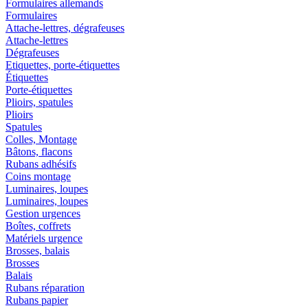
Formulaires allemands
Formulaires
Attache-lettres, dégrafeuses
Attache-lettres
Dégrafeuses
Etiquettes, porte-étiquettes
Étiquettes
Porte-étiquettes
Plioirs, spatules
Plioirs
Spatules
Colles, Montage
Bâtons, flacons
Rubans adhésifs
Coins montage
Luminaires, loupes
Luminaires, loupes
Gestion urgences
Boîtes, coffrets
Matériels urgence
Brosses, balais
Brosses
Balais
Rubans réparation
Rubans papier