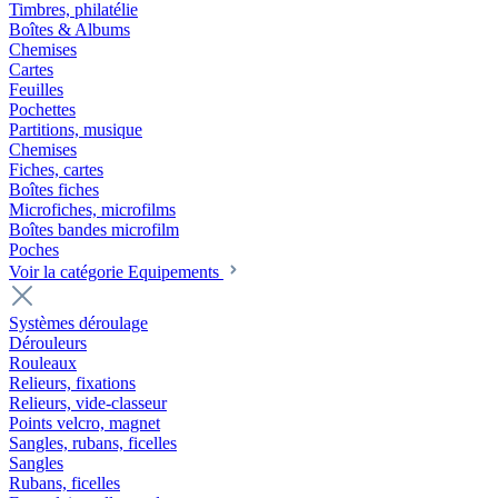
Timbres, philatélie
Boîtes & Albums
Chemises
Cartes
Feuilles
Pochettes
Partitions, musique
Chemises
Fiches, cartes
Boîtes fiches
Microfiches, microfilms
Boîtes bandes microfilm
Poches
Voir la catégorie Equipements
Systèmes déroulage
Dérouleurs
Rouleaux
Relieurs, fixations
Relieurs, vide-classeur
Points velcro, magnet
Sangles, rubans, ficelles
Sangles
Rubans, ficelles