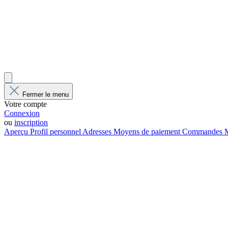
Fermer le menu
Votre compte
Connexion
ou
inscription
Aperçu
Profil personnel
Adresses
Moyens de paiement
Commandes
M