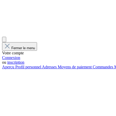
Fermer le menu
Votre compte
Connexion
ou
inscription
Aperçu
Profil personnel
Adresses
Moyens de paiement
Commandes
M