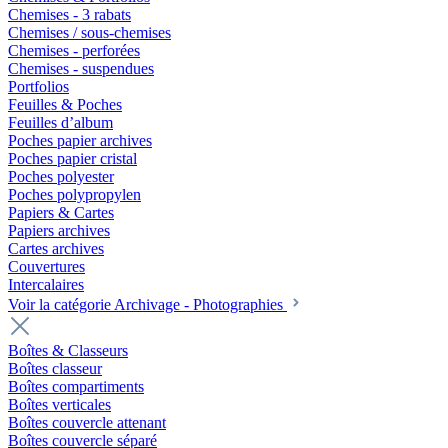
Chemises - 3 rabats
Chemises / sous-chemises
Chemises - perforées
Chemises - suspendues
Portfolios
Feuilles & Poches
Feuilles d’album
Poches papier archives
Poches papier cristal
Poches polyester
Poches polypropylen
Papiers & Cartes
Papiers archives
Cartes archives
Couvertures
Intercalaires
Voir la catégorie Archivage - Photographies
Boîtes & Classeurs
Boîtes classeur
Boîtes compartiments
Boîtes verticales
Boîtes couvercle attenant
Boîtes couvercle séparé