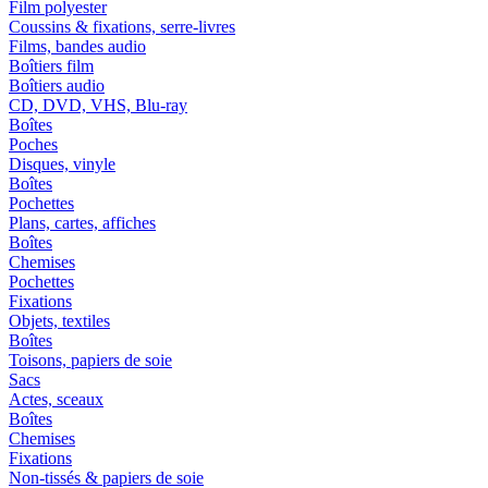
Film polyester
Coussins & fixations, serre-livres
Films, bandes audio
Boîtiers film
Boîtiers audio
CD, DVD, VHS, Blu-ray
Boîtes
Poches
Disques, vinyle
Boîtes
Pochettes
Plans, cartes, affiches
Boîtes
Chemises
Pochettes
Fixations
Objets, textiles
Boîtes
Toisons, papiers de soie
Sacs
Actes, sceaux
Boîtes
Chemises
Fixations
Non-tissés & papiers de soie