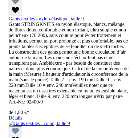
Gants textiles - nylon-élastique, taille 9
Gants STRINGKNITS en nylon-élastique, blancs, mélange
de fibres doux, confortable et non irritant, ultra souple et non
pelucheux (76-200), sans couture pour éviter frottement et
irritations, permet un port prolongé et plus confortable, pas de
points faibles susceptibles de se fendiller ou de s’effi locher.
La construction des gants permet une bonne circulation d’air
autour de la main. Les mains ne s’échauffent pas et ne
transpirent pas. Ambidextre - pas besoin de constituer des
paires et donc plus économique. Calcul de la circonférence de
la main :Mesurer à hauteur d'articulationla circonférence de la
main (sans le pouce) Taille 7 = env. 190 mmTaille 9 = env.
220 mmTaille 10 = env. 240 mmVeuillez noter que ce
matériau est un tissu très extensible.en nylon extensible blanc,
léger et blanc,Taille 9: env. 220 mm longueurPrix par paire
Art.-Nr.: 92400-9
de
1,80 €*
Détails