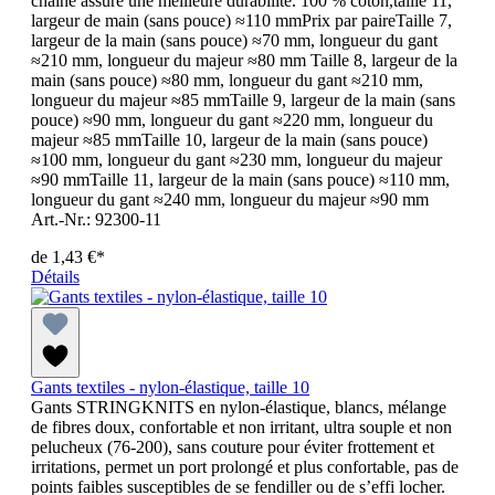
chaîne assure une meilleure durabilité. 100 % coton,taille 11,
largeur de main (sans pouce) ≈110 mmPrix par paireTaille 7,
largeur de la main (sans pouce) ≈70 mm, longueur du gant
≈210 mm, longueur du majeur ≈80 mm Taille 8, largeur de la
main (sans pouce) ≈80 mm, longueur du gant ≈210 mm,
longueur du majeur ≈85 mmTaille 9, largeur de la main (sans
pouce) ≈90 mm, longueur du gant ≈220 mm, longueur du
majeur ≈85 mmTaille 10, largeur de la main (sans pouce)
≈100 mm, longueur du gant ≈230 mm, longueur du majeur
≈90 mmTaille 11, largeur de la main (sans pouce) ≈110 mm,
longueur du gant ≈240 mm, longueur du majeur ≈90 mm
Art.-Nr.: 92300-11
de
1,43 €*
Détails
Gants textiles - nylon-élastique, taille 10
Gants STRINGKNITS en nylon-élastique, blancs, mélange
de fibres doux, confortable et non irritant, ultra souple et non
pelucheux (76-200), sans couture pour éviter frottement et
irritations, permet un port prolongé et plus confortable, pas de
points faibles susceptibles de se fendiller ou de s’effi locher.