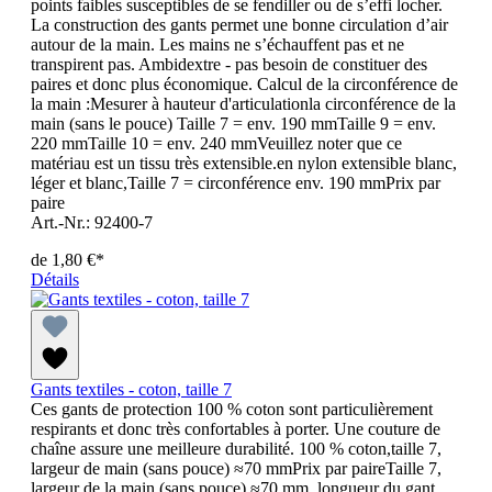
points faibles susceptibles de se fendiller ou de s’effi locher.
La construction des gants permet une bonne circulation d’air
autour de la main. Les mains ne s’échauffent pas et ne
transpirent pas. Ambidextre - pas besoin de constituer des
paires et donc plus économique. Calcul de la circonférence de
la main :Mesurer à hauteur d'articulationla circonférence de la
main (sans le pouce) Taille 7 = env. 190 mmTaille 9 = env.
220 mmTaille 10 = env. 240 mmVeuillez noter que ce
matériau est un tissu très extensible.en nylon extensible blanc,
léger et blanc,Taille 7 = circonférence env. 190 mmPrix par
paire
Art.-Nr.: 92400-7
de
1,80 €*
Détails
Gants textiles - coton, taille 7
Ces gants de protection 100 % coton sont particulièrement
respirants et donc très confortables à porter. Une couture de
chaîne assure une meilleure durabilité. 100 % coton,taille 7,
largeur de main (sans pouce) ≈70 mmPrix par paireTaille 7,
largeur de la main (sans pouce) ≈70 mm, longueur du gant