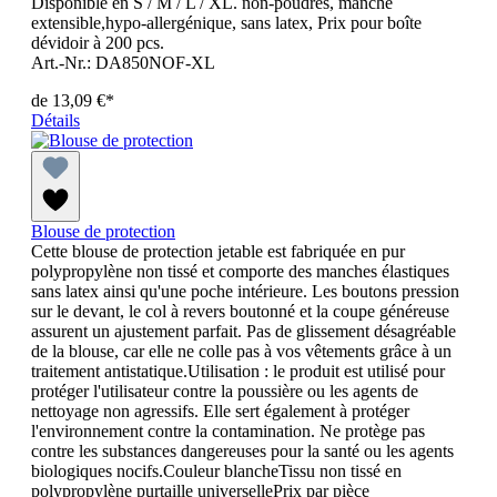
Disponible en S / M / L / XL. non-poudrés, manche
extensible,hypo-allergénique, sans latex, Prix pour boîte
dévidoir à 200 pcs.
Art.-Nr.: DA850NOF-XL
de
13,09 €*
Détails
Blouse de protection
Cette blouse de protection jetable est fabriquée en pur
polypropylène non tissé et comporte des manches élastiques
sans latex ainsi qu'une poche intérieure. Les boutons pression
sur le devant, le col à revers boutonné et la coupe généreuse
assurent un ajustement parfait. Pas de glissement désagréable
de la blouse, car elle ne colle pas à vos vêtements grâce à un
traitement antistatique.Utilisation : le produit est utilisé pour
protéger l'utilisateur contre la poussière ou les agents de
nettoyage non agressifs. Elle sert également à protéger
l'environnement contre la contamination. Ne protège pas
contre les substances dangereuses pour la santé ou les agents
biologiques nocifs.Couleur blancheTissu non tissé en
polypropylène purtaille universellePrix par pièce