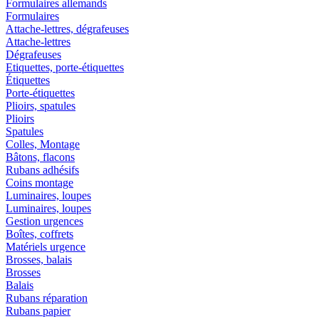
Formulaires allemands
Formulaires
Attache-lettres, dégrafeuses
Attache-lettres
Dégrafeuses
Etiquettes, porte-étiquettes
Étiquettes
Porte-étiquettes
Plioirs, spatules
Plioirs
Spatules
Colles, Montage
Bâtons, flacons
Rubans adhésifs
Coins montage
Luminaires, loupes
Luminaires, loupes
Gestion urgences
Boîtes, coffrets
Matériels urgence
Brosses, balais
Brosses
Balais
Rubans réparation
Rubans papier