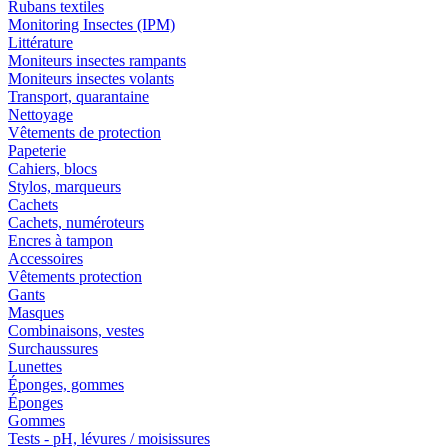
Rubans textiles
Monitoring Insectes (IPM)
Littérature
Moniteurs insectes rampants
Moniteurs insectes volants
Transport, quarantaine
Nettoyage
Vêtements de protection
Papeterie
Cahiers, blocs
Stylos, marqueurs
Cachets
Cachets, numéroteurs
Encres à tampon
Accessoires
Vêtements protection
Gants
Masques
Combinaisons, vestes
Surchaussures
Lunettes
Éponges, gommes
Éponges
Gommes
Tests - pH, lévures / moisissures