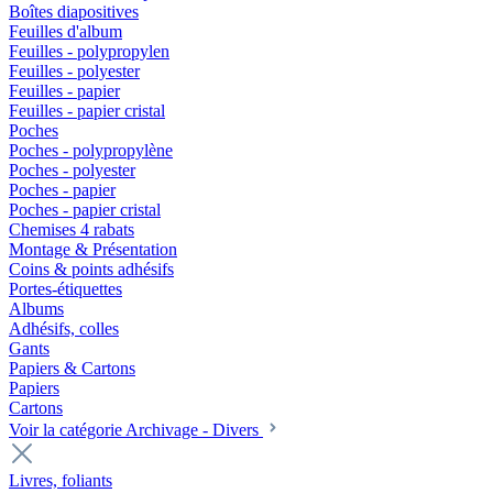
Boîtes diapositives
Feuilles d'album
Feuilles - polypropylen
Feuilles - polyester
Feuilles - papier
Feuilles - papier cristal
Poches
Poches - polypropylène
Poches - polyester
Poches - papier
Poches - papier cristal
Chemises 4 rabats
Montage & Présentation
Coins & points adhésifs
Portes-étiquettes
Albums
Adhésifs, colles
Gants
Papiers & Cartons
Papiers
Cartons
Voir la catégorie Archivage - Divers
Livres, foliants