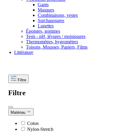
Gants
Masques
Combinaisons, vestes
Surchaussures
Lunettes
Éponges, gommes
Tests - pH, lévures / moisissures
Thermomètres, hygromètres
Toisons, Mousses, Papiers, Films
Littérature
Filtre
Filtre
Matériau
Coton
Nylon-Stretch