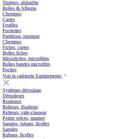
Timbres, philatélie
Boîtes & Albums
Chemises
Cartes
Feuilles
Pochettes
Partitions, musique
Chemises
Fiches, cartes
Boîtes fiches
Microfiches, microfilms
Boîtes bandes microfilm
Poches
Voir la catégorie Equipements
Systèmes déroulage
Dérouleurs
Rouleaux
Relieurs, fixations
Relieurs, vide-classeur
Points velcro, magnet
Sangles, rubans, ficelles
Sangles
Rubans, ficelles