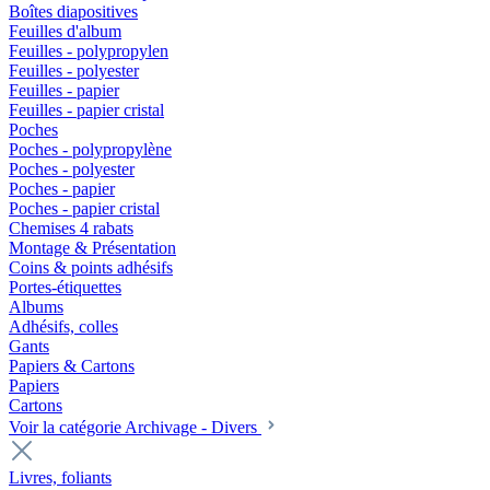
Boîtes diapositives
Feuilles d'album
Feuilles - polypropylen
Feuilles - polyester
Feuilles - papier
Feuilles - papier cristal
Poches
Poches - polypropylène
Poches - polyester
Poches - papier
Poches - papier cristal
Chemises 4 rabats
Montage & Présentation
Coins & points adhésifs
Portes-étiquettes
Albums
Adhésifs, colles
Gants
Papiers & Cartons
Papiers
Cartons
Voir la catégorie Archivage - Divers
Livres, foliants