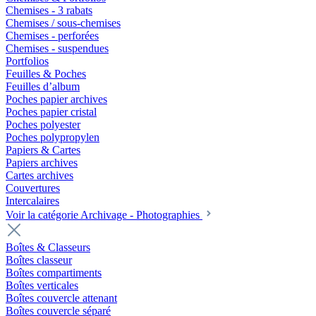
Chemises - 3 rabats
Chemises / sous-chemises
Chemises - perforées
Chemises - suspendues
Portfolios
Feuilles & Poches
Feuilles d’album
Poches papier archives
Poches papier cristal
Poches polyester
Poches polypropylen
Papiers & Cartes
Papiers archives
Cartes archives
Couvertures
Intercalaires
Voir la catégorie Archivage - Photographies
Boîtes & Classeurs
Boîtes classeur
Boîtes compartiments
Boîtes verticales
Boîtes couvercle attenant
Boîtes couvercle séparé