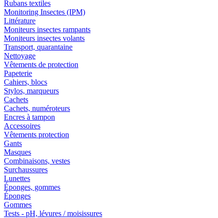
Rubans textiles
Monitoring Insectes (IPM)
Littérature
Moniteurs insectes rampants
Moniteurs insectes volants
Transport, quarantaine
Nettoyage
Vêtements de protection
Papeterie
Cahiers, blocs
Stylos, marqueurs
Cachets
Cachets, numéroteurs
Encres à tampon
Accessoires
Vêtements protection
Gants
Masques
Combinaisons, vestes
Surchaussures
Lunettes
Éponges, gommes
Éponges
Gommes
Tests - pH, lévures / moisissures