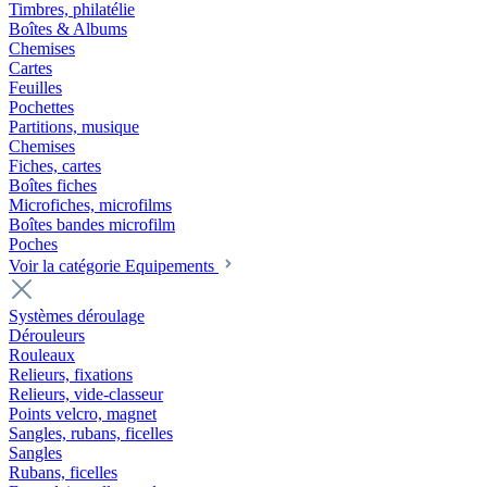
Timbres, philatélie
Boîtes & Albums
Chemises
Cartes
Feuilles
Pochettes
Partitions, musique
Chemises
Fiches, cartes
Boîtes fiches
Microfiches, microfilms
Boîtes bandes microfilm
Poches
Voir la catégorie Equipements
Systèmes déroulage
Dérouleurs
Rouleaux
Relieurs, fixations
Relieurs, vide-classeur
Points velcro, magnet
Sangles, rubans, ficelles
Sangles
Rubans, ficelles