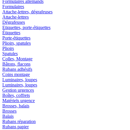
Formulaires allemands
Formulaires
Attache-lettres, dégrafeuses
Attache-lettres
Dégrafeuses
Etiquettes, porte-étiquettes
Étiquettes
Porte-étiquettes
Plioirs, spatules
Plioirs
Spatules
Colles, Montage
Bâtons, flacons
Rubans adhésifs
Coins montage
Luminaires, loupes
Luminaires, loupes
Gestion urgences
Boîtes, coffrets
Matériels urgence
Brosses, balais
Brosses
Balais
Rubans réparation
Rubans papier