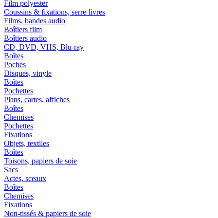
Film polyester
Coussins & fixations, serre-livres
Films, bandes audio
Boîtiers film
Boîtiers audio
CD, DVD, VHS, Blu-ray
Boîtes
Poches
Disques, vinyle
Boîtes
Pochettes
Plans, cartes, affiches
Boîtes
Chemises
Pochettes
Fixations
Objets, textiles
Boîtes
Toisons, papiers de soie
Sacs
Actes, sceaux
Boîtes
Chemises
Fixations
Non-tissés & papiers de soie