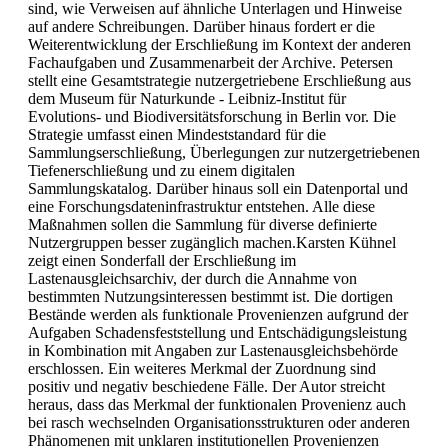
sind, wie Verweisen auf ähnliche Unterlagen und Hinweise
auf andere Schreibungen. Darüber hinaus fordert er die
Weiterentwicklung der Erschließung im Kontext der anderen
Fachaufgaben und Zusammenarbeit der Archive. Petersen
stellt eine Gesamtstrategie nutzergetriebene Erschließung aus
dem Museum für Naturkunde - Leibniz-Institut für
Evolutions- und Biodiversitätsforschung in Berlin vor. Die
Strategie umfasst einen Mindeststandard für die
Sammlungserschließung, Überlegungen zur nutzergetriebenen
Tiefenerschließung und zu einem digitalen
Sammlungskatalog. Darüber hinaus soll ein Datenportal und
eine Forschungsdateninfrastruktur entstehen. Alle diese
Maßnahmen sollen die Sammlung für diverse definierte
Nutzergruppen besser zugänglich machen.Karsten Kühnel
zeigt einen Sonderfall der Erschließung im
Lastenausgleichsarchiv, der durch die Annahme von
bestimmten Nutzungsinteressen bestimmt ist. Die dortigen
Bestände werden als funktionale Provenienzen aufgrund der
Aufgaben Schadensfeststellung und Entschädigungsleistung
in Kombination mit Angaben zur Lastenausgleichsbehörde
erschlossen. Ein weiteres Merkmal der Zuordnung sind
positiv und negativ beschiedene Fälle. Der Autor streicht
heraus, dass das Merkmal der funktionalen Provenienz auch
bei rasch wechselnden Organisationsstrukturen oder anderen
Phänomenen mit unklaren institutionellen Provenienzen