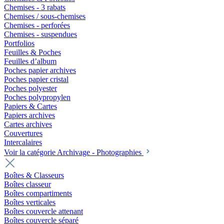
Chemises - 3 rabats
Chemises / sous-chemises
Chemises - perforées
Chemises - suspendues
Portfolios
Feuilles & Poches
Feuilles d’album
Poches papier archives
Poches papier cristal
Poches polyester
Poches polypropylen
Papiers & Cartes
Papiers archives
Cartes archives
Couvertures
Intercalaires
Voir la catégorie Archivage - Photographies
Boîtes & Classeurs
Boîtes classeur
Boîtes compartiments
Boîtes verticales
Boîtes couvercle attenant
Boîtes couvercle séparé