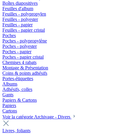
Boîtes diapositives
Feuilles d'album
Feuilles - polypropylen
Feuilles - polyester
Feuilles - papier
Feuilles - papier cristal
Poches
Poches - polypropylène
Poches - polyester
Poches - papier
Poches - papier cristal
Chemises 4 rabats
Montage & Présentation
Coins & points adhésifs
Portes-étiquettes
Albums
Adhésifs, colles
Gants
Papiers & Cartons
Papiers
Cartons
Voir la catégorie Archivage - Divers
Livres, foliants