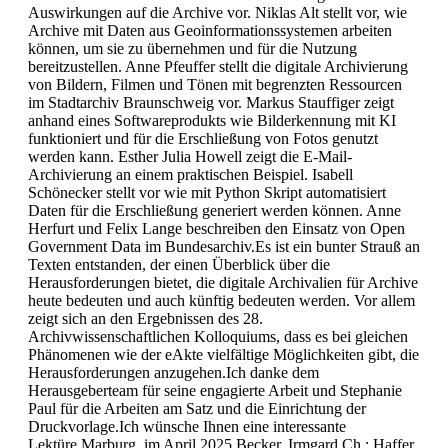
Auswirkungen auf die Archive vor. Niklas Alt stellt vor, wie
Archive mit Daten aus Geoinformationssystemen arbeiten
können, um sie zu übernehmen und für die Nutzung
bereitzustellen. Anne Pfeuffer stellt die digitale Archivierung
von Bildern, Filmen und Tönen mit begrenzten Ressourcen
im Stadtarchiv Braunschweig vor. Markus Stauffiger zeigt
anhand eines Softwareprodukts wie Bilderkennung mit KI
funktioniert und für die Erschließung von Fotos genutzt
werden kann. Esther Julia Howell zeigt die E-Mail-
Archivierung an einem praktischen Beispiel. Isabell
Schönecker stellt vor wie mit Python Skript automatisiert
Daten für die Erschließung generiert werden können. Anne
Herfurt und Felix Lange beschreiben den Einsatz von Open
Government Data im Bundesarchiv.Es ist ein bunter Strauß an
Texten entstanden, der einen Überblick über die
Herausforderungen bietet, die digitale Archivalien für Archive
heute bedeuten und auch künftig bedeuten werden. Vor allem
zeigt sich an den Ergebnissen des 28.
Archivwissenschaftlichen Kolloquiums, dass es bei gleichen
Phänomenen wie der eAkte vielfältige Möglichkeiten gibt, die
Herausforderungen anzugehen.Ich danke dem
Herausgeberteam für seine engagierte Arbeit und Stephanie
Paul für die Arbeiten am Satz und die Einrichtung der
Druckvorlage.Ich wünsche Ihnen eine interessante
Lektüre.Marburg, im April 2025 Becker, Irmgard Ch.; Haffer,