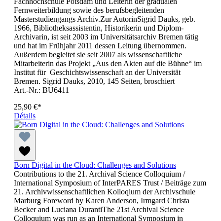
Fachhochschule Potsdam und Leiterin der gradualen
Fernweiterbildung sowie des berufsbegleitenden
Masterstudiengangs Archiv.Zur AutorinSigrid Dauks, geb.
1966, Bibliotheksassistentin, Historikerin und Diplom-
Archivarin, ist seit 2003 im Universitätsarchiv Bremen tätig
und hat im Frühjahr 2011 dessen Leitung übernommen.
Außerdem begleitet sie seit 2007 als wissenschaftliche
Mitarbeiterin das Projekt „Aus den Akten auf die Bühne“ im
Institut für Geschichtswissenschaft an der Universität
Bremen. Sigrid Dauks, 2010, 145 Seiten, broschiert
Art.-Nr.: BU6411
25,90 €*
Détails
Born Digital in the Cloud: Challenges and Solutions
Contributions to the 21. Archival Science Colloquium /
International Symposium of InterPARES Trust / Beiträge zum
21. Archivwissenschaftlichen Kolloqium der Archivschule
Marburg Foreword by Karen Anderson, Irmgard Christa
Becker and Luciana DurantiThe 21st Archival Science
Colloquium was run as an International Symposium in