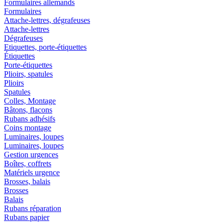
Formulaires allemands
Formulaires
Attache-lettres, dégrafeuses
Attache-lettres
Dégrafeuses
Etiquettes, porte-étiquettes
Étiquettes
Porte-étiquettes
Plioirs, spatules
Plioirs
Spatules
Colles, Montage
Bâtons, flacons
Rubans adhésifs
Coins montage
Luminaires, loupes
Luminaires, loupes
Gestion urgences
Boîtes, coffrets
Matériels urgence
Brosses, balais
Brosses
Balais
Rubans réparation
Rubans papier