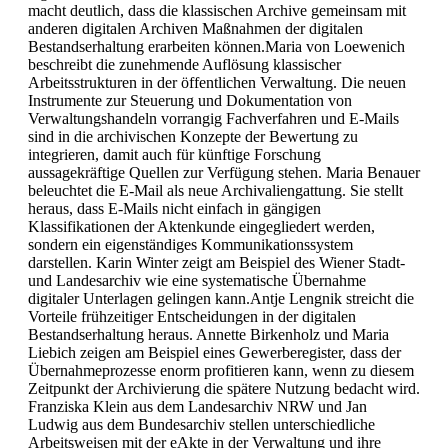
macht deutlich, dass die klassischen Archive gemeinsam mit
anderen digitalen Archiven Maßnahmen der digitalen
Bestandserhaltung erarbeiten können.Maria von Loewenich
beschreibt die zunehmende Auflösung klassischer
Arbeitsstrukturen in der öffentlichen Verwaltung. Die neuen
Instrumente zur Steuerung und Dokumentation von
Verwaltungshandeln vorrangig Fachverfahren und E-Mails
sind in die archivischen Konzepte der Bewertung zu
integrieren, damit auch für künftige Forschung
aussagekräftige Quellen zur Verfügung stehen. Maria Benauer
beleuchtet die E-Mail als neue Archivaliengattung. Sie stellt
heraus, dass E-Mails nicht einfach in gängigen
Klassifikationen der Aktenkunde eingegliedert werden,
sondern ein eigenständiges Kommunikationssystem
darstellen. Karin Winter zeigt am Beispiel des Wiener Stadt-
und Landesarchiv wie eine systematische Übernahme
digitaler Unterlagen gelingen kann.Antje Lengnik streicht die
Vorteile frühzeitiger Entscheidungen in der digitalen
Bestandserhaltung heraus. Annette Birkenholz und Maria
Liebich zeigen am Beispiel eines Gewerberegister, dass der
Übernahmeprozesse enorm profitieren kann, wenn zu diesem
Zeitpunkt der Archivierung die spätere Nutzung bedacht wird.
Franziska Klein aus dem Landesarchiv NRW und Jan
Ludwig aus dem Bundesarchiv stellen unterschiedliche
Arbeitsweisen mit der eAkte in der Verwaltung und ihre