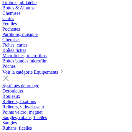
Timbres, philatélie
Boîtes & Albums
Chemises
Cartes
Feuilles
Pochettes
Partitions, musique
Chemises
Fiches, cartes
Boîtes fiches
Microfiches, microfilms
Boîtes bandes microfilm
Poches
Voir la catégorie Equipements
Systèmes déroulage
Dérouleurs
Rouleaux
Relieurs, fixations
Relieurs, vide-classeur
Points velcro, magnet
Sangles, rubans, ficelles
Sangles
Rubans, ficelles