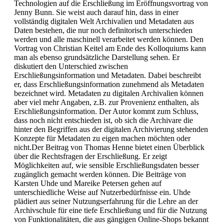
Technologien auf die Erschließung im Eröffnungsvortrag von
Jenny Bunn. Sie weist auch darauf hin, dass in einer
vollständig digitalen Welt Archivalien und Metadaten aus
Daten bestehen, die nur noch definitorisch unterschieden
werden und alle maschinell verarbeitet werden können. Den
Vortrag von Christian Keitel am Ende des Kolloquiums kann
man als ebenso grundsätzliche Darstellung sehen. Er
diskutiert den Unterschied zwischen
Erschließungsinformation und Metadaten. Dabei beschreibt
er, dass Erschließungsinformation zunehmend als Metadaten
bezeichnet wird. Metadaten zu digitalen Archivalien können
aber viel mehr Angaben, z.B. zur Provenienz enthalten, als
Erschließungsinformation. Der Autor kommt zum Schluss,
dass noch nicht entschieden ist, ob sich die Archivare die
hinter den Begriffen aus der digitalen Archivierung stehenden
Konzepte für Metadaten zu eigen machen möchten oder
nicht.Der Beitrag von Thomas Henne bietet einen Überblick
über die Rechtsfragen der Erschließung. Er zeigt
Möglichkeiten auf, wie sensible Erschließungsdaten besser
zugänglich gemacht werden können. Die Beiträge von
Karsten Uhde und Mareike Petersen gehen auf
unterschiedliche Weise auf Nutzerbedürfnisse ein. Uhde
plädiert aus seiner Nutzungserfahrung für die Lehre an der
Archivschule für eine tiefe Erschließung und für die Nutzung
von Funktionalitäten, die aus gängigen Online-Shops bekannt