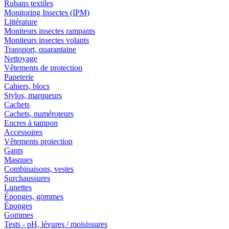
Rubans textiles
Monitoring Insectes (IPM)
Littérature
Moniteurs insectes rampants
Moniteurs insectes volants
Transport, quarantaine
Nettoyage
Vêtements de protection
Papeterie
Cahiers, blocs
Stylos, marqueurs
Cachets
Cachets, numéroteurs
Encres à tampon
Accessoires
Vêtements protection
Gants
Masques
Combinaisons, vestes
Surchaussures
Lunettes
Éponges, gommes
Éponges
Gommes
Tests - pH, lévures / moisissures