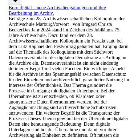
Born digital – neue Archivaliengattungen und ihre
Bearbeitung im Archiv.
Beiträge zum 28. Archivwissenschaftlichen Kolloquium der
Archivschule MarburgVorwort - von Irmgard Christa
BeckerDas Jahr 2024 stand im Zeichen des Jubiläums 75
Jahre Archivschule. Dazu fand vor dem 28.
Archivwissenschaftlichen Kolloquium ein Festakt statt, bei
dem Lutz Raphael den Festvortrag gehalten hat. Er ging darin
auf die Thematik des Kolloquiums mit dem Stichwort
Datensouveränität in der digitalen Demokratie als Auftrag an
die Archive ein. Datensouveränität ist ein nicht eindeutig
definierter Begriff mit vielen Facetten. Ein wichtiger Aspekt
für die Archive ist das Spannungsfeld zwischen Datenschutz
für den Einzelnen und archivrechtlich garantierter Nutzung im
Interesse der Öffentlichkeit. Das Thema grundiert die
Prozesse im Umgang mit digitalen Unterlagen. Bei der
Übernahme ist zu entscheiden, ob Klardaten oder
anonymisierte Daten übernommen werden, bei der
Zugänglichmachung sind archivrechtliche Schutzfristen
anzuwenden. Ein weiterer Begriff ist die Transparenz der
Prozesse. Dieses Thema gewinnt bei der Übernahme digitaler
Daten eine herausragende Bedeutung. Denn digitale
Unterlagen sind bei der Übernahme und damit vor ihrer
Archivierung als Einheiten zu definieren. Oft müssen die