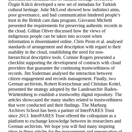
Özgür Külcü developed a new set of metadata for Turkish
cultural heritage. Julie McLeod showed how indistinct aims,
poor governance, and bad communication hindered people’s
trust in the British care.data program. Giovanni Michetti
presented the requirements for preserving authentic records in
the cloud. Gillian Oliver discussed how the views of
indigenous people can be taken into account when
information is disseminated online. Chris Prom et al. analysed
standards of arrangement and description with regard to their
usability in the cloud, establishing the need for non-
hierarchical descriptive tools. Corinne Rogers presented a
checklist supporting the development of contracts with cloud
providers that guarantee the continuing trustworthiness of
records. Jim Suderman analysed the interaction between
citizen engagement and records management. Finally, two
German archivists, Robert Kretzschmar and Christian Keitel,
presented the strategy adopted by the Landesarchiv Baden-
Württemberg to establish a trustworthy digital repository. The
articles showcased the many studies related to trustworthiness
that were conducted and their findings. The Marburg
Archives School has been a partner of InterPARES Trust
since 2013. InterPARES Trust offered the colloquium as a
platform to exchange knowledge between its researchers and
German archivists. We hope you will find many inspiring
ideas in these articles for the management and preservation of