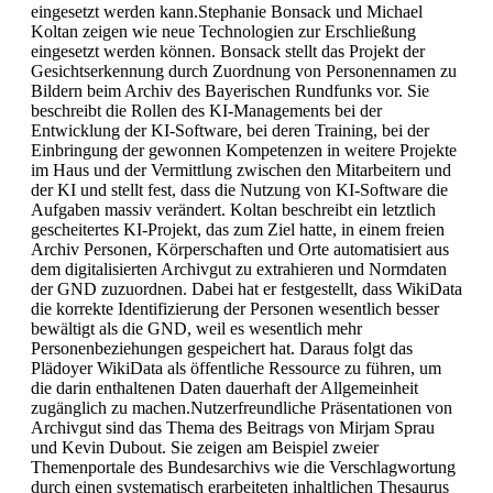
eingesetzt werden kann.Stephanie Bonsack und Michael
Koltan zeigen wie neue Technologien zur Erschließung
eingesetzt werden können. Bonsack stellt das Projekt der
Gesichtserkennung durch Zuordnung von Personennamen zu
Bildern beim Archiv des Bayerischen Rundfunks vor. Sie
beschreibt die Rollen des KI-Managements bei der
Entwicklung der KI-Software, bei deren Training, bei der
Einbringung der gewonnen Kompetenzen in weitere Projekte
im Haus und der Vermittlung zwischen den Mitarbeitern und
der KI und stellt fest, dass die Nutzung von KI-Software die
Aufgaben massiv verändert. Koltan beschreibt ein letztlich
gescheitertes KI-Projekt, das zum Ziel hatte, in einem freien
Archiv Personen, Körperschaften und Orte automatisiert aus
dem digitalisierten Archivgut zu extrahieren und Normdaten
der GND zuzuordnen. Dabei hat er festgestellt, dass WikiData
die korrekte Identifizierung der Personen wesentlich besser
bewältigt als die GND, weil es wesentlich mehr
Personenbeziehungen gespeichert hat. Daraus folgt das
Plädoyer WikiData als öffentliche Ressource zu führen, um
die darin enthaltenen Daten dauerhaft der Allgemeinheit
zugänglich zu machen.Nutzerfreundliche Präsentationen von
Archivgut sind das Thema des Beitrags von Mirjam Sprau
und Kevin Dubout. Sie zeigen am Beispiel zweier
Themenportale des Bundesarchivs wie die Verschlagwortung
durch einen systematisch erarbeiteten inhaltlichen Thesaurus