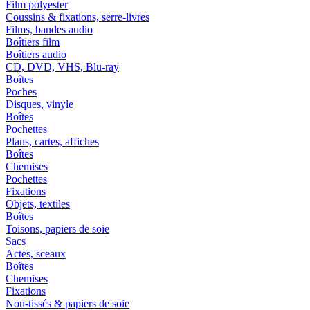
Film polyester
Coussins & fixations, serre-livres
Films, bandes audio
Boîtiers film
Boîtiers audio
CD, DVD, VHS, Blu-ray
Boîtes
Poches
Disques, vinyle
Boîtes
Pochettes
Plans, cartes, affiches
Boîtes
Chemises
Pochettes
Fixations
Objets, textiles
Boîtes
Toisons, papiers de soie
Sacs
Actes, sceaux
Boîtes
Chemises
Fixations
Non-tissés & papiers de soie