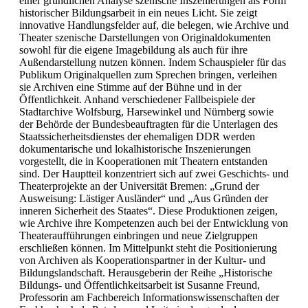
einer gründlichen Analyse szenische Inszenierungen als Form
historischer Bildungsarbeit in ein neues Licht. Sie zeigt
innovative Handlungsfelder auf, die belegen, wie Archive und
Theater szenische Darstellungen von Originaldokumenten
sowohl für die eigene Imagebildung als auch für ihre
Außendarstellung nutzen können. Indem Schauspieler für das
Publikum Originalquellen zum Sprechen bringen, verleihen
sie Archiven eine Stimme auf der Bühne und in der
Öffentlichkeit. Anhand verschiedener Fallbeispiele der
Stadtarchive Wolfsburg, Harsewinkel und Nürnberg sowie
der Behörde der Bundesbeauftragten für die Unterlagen des
Staatssicherheitsdienstes der ehemaligen DDR werden
dokumentarische und lokalhistorische Inszenierungen
vorgestellt, die in Kooperationen mit Theatern entstanden
sind. Der Hauptteil konzentriert sich auf zwei Geschichts- und
Theaterprojekte an der Universität Bremen: „Grund der
Ausweisung: Lästiger Ausländer“ und „Aus Gründen der
inneren Sicherheit des Staates“. Diese Produktionen zeigen,
wie Archive ihre Kompetenzen auch bei der Entwicklung von
Theateraufführungen einbringen und neue Zielgruppen
erschließen können. Im Mittelpunkt steht die Positionierung
von Archiven als Kooperationspartner in der Kultur- und
Bildungslandschaft. Herausgeberin der Reihe „Historische
Bildungs- und Öffentlichkeitsarbeit ist Susanne Freund,
Professorin am Fachbereich Informationswissenschaften der