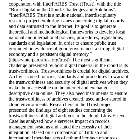
cooperation with InterPARES Trust (ITrust), with the title
“Born Digital in the Cloud: Challenges and Solutions”.
“InterPARES Trust is a multi-national, interdisciplinary
research project exploring issues concerning digital records
and data entrusted to the Internet. Its goal is to generate
theoretical and methodological frameworks to develop local,
national and international policies, procedures, regulations,
standards and legislation, in order to ensure public trust
grounded on evidence of good governance, a strong digital
economy and a persistent digital memory.”
(https://interparestrust.org/trust). The most significant
challenge presented by born digital material in the cloud is its
trustworthiness. Trustworthiness is crucial for digital archives.
Archivists need policies, standards and procedures to warrant
the trustworthiness and security of digital archives when they
make them accessible on the internet and exchange
descriptive data online. They also need instruments to ensure
the trustworthiness of archives created, used and/or stored in
cloud environments. Researchers in the ITrust project
presented the findings of eight studies concerning the
trustworthiness of digital archives in the cloud. Lluís-Esteve
Casellas analysed how e-services impact on records
management systems and stated the necessity of their
integration. Based on a comparison of Turkish and
international metadata sets of cultural heritage resources,