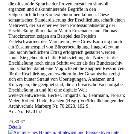
die oft spröde Sprache der Provenienzstellen sinnvoll
ergänzen und diskriminierende Begriffe in den
zeitgeschichtlichen Kontext einordnen können. Diese
semantischen Standardisierung der Erschließung schafft einen
Mehrwert, der zu einer weiteren Professionalisierung der
Erschließung führen kann.Martin Enzenauer und Thomas
Throckmorton zeigen am Beispiel des Projekts
Zettelschwärmer des Marchivum, wie Crowdsourcing durch
ein Zusammenspiel von Bürgerbeteiligung, Image-Gewinn
und archivfachlichem Ertrag erfolgreich gestaltet werden
kann. Sie gehen durch die Einbeziehung der Nutzer in die
Erschließung noch einen Schritt weiter als das Bundesarchiv
und schaffen damit eine Möglichkeit die knappen Ressourcen
für die Erschließung zu erweitern.In der Gesamtschau zeigt
sich ein bunter Strauß von Überlegungen, Ansätzen und
Konzepten, die geeignet sind, die archivarische Fachaufgabe
Erschließung in und für eine digitale Welt
weiterzuentwickeln. Becker, Irmgard Ch.; Lehrmann, Florian;
Meier, Robert; Uhde, Karsten (Hrsg.) Veröffentlichungen der
Archivschule Marburg Nr. 70 2023, 192 S.
Art.-Nr.: BU0157
25,80 €*
Détails