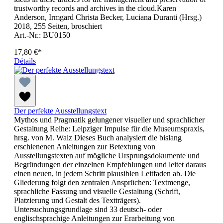
trustworthy records and archives in the cloud.Karen
Anderson, Irmgard Christa Becker, Luciana Duranti (Hrsg.)
2018, 255 Seiten, broschiert
Art.-Nr.: BU0150
17,80 €*
Détails
Der perfekte Ausstellungstext
Mythos und Pragmatik gelungener visueller und sprachlicher
Gestaltung Reihe: Leipziger Impulse für die Museumspraxis,
hrsg. von M. Walz Dieses Buch analysiert die bislang
erschienenen Anleitungen zur Betextung von
Ausstellungstexten auf mögliche Ursprungsdokumente und
Begründungen der einzelnen Empfehlungen und leitet daraus
einen neuen, in jedem Schritt plausiblen Leitfaden ab. Die
Gliederung folgt den zentralen Ansprüchen: Textmenge,
sprachliche Fassung und visuelle Gestaltung (Schrift,
Platzierung und Gestalt des Textträgers).
Untersuchungsgrundlage sind 33 deutsch- oder
englischsprachige Anleitungen zur Erarbeitung von