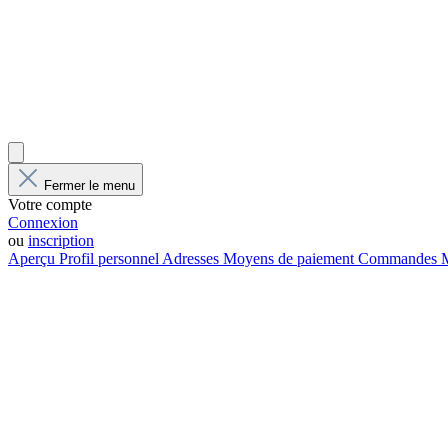
Fermer le menu
Votre compte
Connexion
ou
inscription
Aperçu
Profil personnel
Adresses
Moyens de paiement
Commandes
M