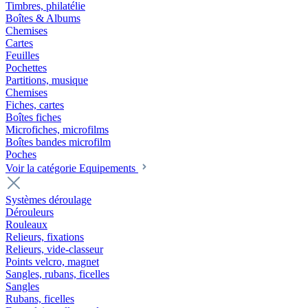
Timbres, philatélie
Boîtes & Albums
Chemises
Cartes
Feuilles
Pochettes
Partitions, musique
Chemises
Fiches, cartes
Boîtes fiches
Microfiches, microfilms
Boîtes bandes microfilm
Poches
Voir la catégorie Equipements
Systèmes déroulage
Dérouleurs
Rouleaux
Relieurs, fixations
Relieurs, vide-classeur
Points velcro, magnet
Sangles, rubans, ficelles
Sangles
Rubans, ficelles