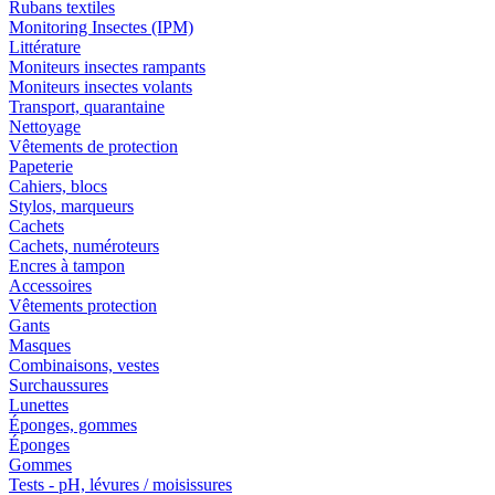
Rubans textiles
Monitoring Insectes (IPM)
Littérature
Moniteurs insectes rampants
Moniteurs insectes volants
Transport, quarantaine
Nettoyage
Vêtements de protection
Papeterie
Cahiers, blocs
Stylos, marqueurs
Cachets
Cachets, numéroteurs
Encres à tampon
Accessoires
Vêtements protection
Gants
Masques
Combinaisons, vestes
Surchaussures
Lunettes
Éponges, gommes
Éponges
Gommes
Tests - pH, lévures / moisissures