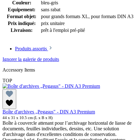
Couleur:
bleu-gris
Equipement:
sans rabat
Format objet:
pour grands formats XL
, pour formats DIN A3
Prix indiqué:
prix unitaire
Livraison:
prêt à l'emploi pré-plié
Produits assortis
Ignorer la galerie de produits
Accessory Items
TOP
Boîte d'archives „Pegasus" - DIN A3 Premium
44 x 31 x 10.5 cm (L x B x H)
Boîte à couvercle attenant pour l’archivage horizontal de liasse de
documents, feuilles individuelles, dessins, etc. Une solution
d'archivage dans d'excellentes conditions de conservation.
Ouverture à plat, facilitant l'accès et la consultation du contenu.