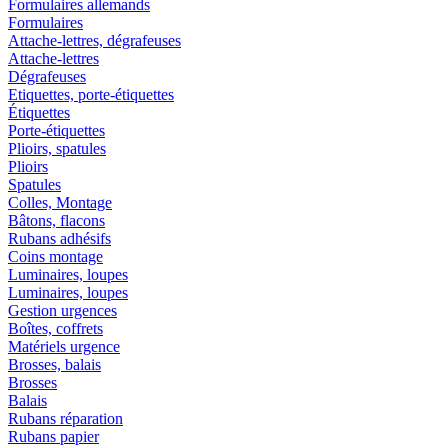
Formulaires allemands
Formulaires
Attache-lettres, dégrafeuses
Attache-lettres
Dégrafeuses
Etiquettes, porte-étiquettes
Étiquettes
Porte-étiquettes
Plioirs, spatules
Plioirs
Spatules
Colles, Montage
Bâtons, flacons
Rubans adhésifs
Coins montage
Luminaires, loupes
Luminaires, loupes
Gestion urgences
Boîtes, coffrets
Matériels urgence
Brosses, balais
Brosses
Balais
Rubans réparation
Rubans papier