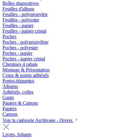
Boîtes diapositives
Feuilles d'album
Feuilles - polypropylen
Feuilles - polyester
Feuilles - papier
Feuilles - papier cristal
Poches
Poches - polypropylène
Poches - polyester
Poches - papier
Poches - papier cristal
Chemises 4 rabats
Montage & Présentation
Coins & points adhésifs
Portes-étiquettes
Albums
Adhésifs, colles
Gants
Papiers & Cartons
Papiers
Cartons
Voir la catégorie Archivage - Divers
Livres, foliants