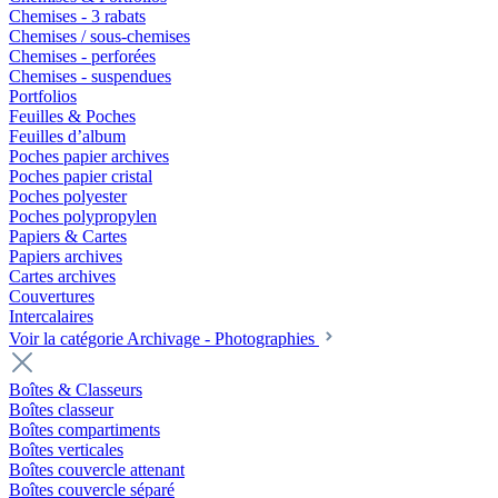
Chemises - 3 rabats
Chemises / sous-chemises
Chemises - perforées
Chemises - suspendues
Portfolios
Feuilles & Poches
Feuilles d’album
Poches papier archives
Poches papier cristal
Poches polyester
Poches polypropylen
Papiers & Cartes
Papiers archives
Cartes archives
Couvertures
Intercalaires
Voir la catégorie Archivage - Photographies
Boîtes & Classeurs
Boîtes classeur
Boîtes compartiments
Boîtes verticales
Boîtes couvercle attenant
Boîtes couvercle séparé