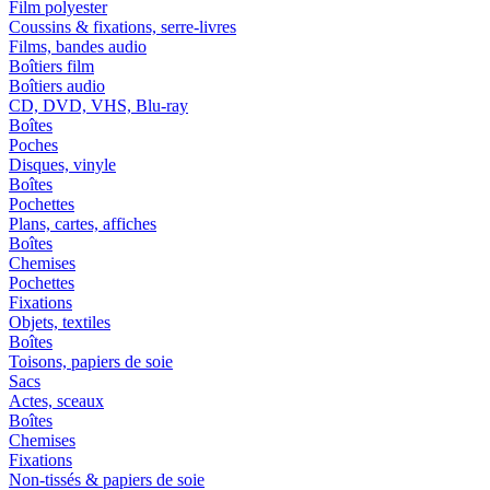
Film polyester
Coussins & fixations, serre-livres
Films, bandes audio
Boîtiers film
Boîtiers audio
CD, DVD, VHS, Blu-ray
Boîtes
Poches
Disques, vinyle
Boîtes
Pochettes
Plans, cartes, affiches
Boîtes
Chemises
Pochettes
Fixations
Objets, textiles
Boîtes
Toisons, papiers de soie
Sacs
Actes, sceaux
Boîtes
Chemises
Fixations
Non-tissés & papiers de soie