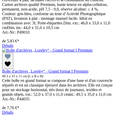
Carton archives qualité Premium, haute teneur en alpha-cellulose,
permanent, non-acide, pH 7,5 - 9,0, réserve alcaline: ≥ 4 %,
Couleur: gris-bleu, conforme au teste d’Activité Photographique
(PAT), livraison à plat - montage manuel facile. Idéal en
combinaison avec 3L Porte-étiquettes.Dim. ext.: 46,0 x 33,0 x 11,0
cmDim. int.: 44,0 x 31,0 x 10,5 cm
Art.-Nr.: P49010
de
5,83 €*
Détails
Boîte d'archives „Loreley“ - Grand format I Premium
49.5 x 35 x 11 cm (L x B x H)
Cette boîte en grand format se compose d'une base et d'un couvercle
séparés et est un classique éprouvé dans les archives. Elle est conçue
pour un stockage horizontal, très doux de journaux, textiles et
grands objets. ext.: 52,0 x 37,0 x 11,0 cmint.: 49,5 x 35,0 x 11,0 cm
Art.-Nr.: P44035
de
7,76 €*
Détails