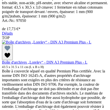
très stable, non-acide, pH-neutre, avec réserve alcaline et permanent.
format: 43,5 x 30,5 x 3,0 cmavec 1 fermeture en ruban cotonsans
poignée de transport devant / envers, épaisseur: 1 mm (900
g/m2)rabats, épaisseur: 1 mm (900 g/m2)
Art.-Nr.: 97050
de
17,73 €*
Détails
TOP
Boîte d'archives „Loreley“ - DIN A3 Premium Plus - L
43.5 x 31.5 x 11 cm (L x B x H)
Boîte à couvercle séparé en qualité Premium Plus certifiée. Avec la
norme DIN ISO 16245-A, d'autres propriétés d'archivage
importantes sont exigées en plus des critères de résistance au
vieillissement selon DIN ISO 9706. Par exemple, la couleur de
l'emballage d'archivage ne doit pas déteindre et ne doit pas être
transférée dans des documents d'archives stockés. Le matériau de
l'emballage d'archivage doit être aussi hydrophobe que possible, de
sorte que l'absorption d'eau de la carte d'archivage soit fortement
ralentie. L'emballage d'archivage doit également pouvoir résister à