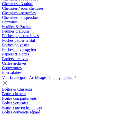
Chemises - 3 rabats
Chemises / sous-chemises
Chemises - perforées
Chemises - suspendues
Portfolios
Feuilles & Poches
Feuilles d’album
Poches papier archives
Poches papier cristal
Poches polyester
Poches polypropylen
Papiers & Cartes
Papiers archives
Cartes archives
Couvertures
Intercalaires
Voir la catégorie Archivage - Photographies
Boîtes & Classeurs
Boîtes classeur
Boîtes compartiments
Boîtes verticales
Boîtes couvercle attenant
Boîtes couvercle séparé