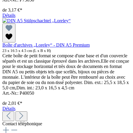
de
3,17 €*
Détails
Boîte d'archives „Loreley“ - DIN A5 Premium
23 x 16.5 x 4.5 cm (L x B x H)
Cette boîte de petit format se compose d'une base et d'un couvercle
séparés et est un classique éprouvé dans les archives.Elle est conçue
pour le stockage horizontal et très doux de documents en format
DIN A5 ou petits objets tels que scellés, bijoux ou pièces de
monnaie. L'intérieur de la boîte peut être rembourré au choix avec
du papier de soie ou du non-tissé polyester. Dim. ext.: 25,5 x 18,5 x
5,0 cm,Dim. int.: 23,0 x 16,5 x 4,5 cm
Art.-Nr.: P40050
de
2,01 €*
Détails
Contact téléphonique