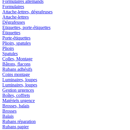
Formulaires allemands
Formulaires
Attache-lettres, dégrafeuses
Attache-lettres
Dégrafeuses
Etiquettes, porte-étiquettes
Étiquettes
Porte-étiquettes
Plioirs, spatules
Plioirs
Spatules
Colles, Montage
Bâtons, flacons
Rubans adhésifs
Coins montage
Luminaires, loupes
Luminaires, loupes
Gestion urgences
Boîtes, coffrets
Matériels urgence
Brosses, balais
Brosses
Balais
Rubans réparation
Rubans papier