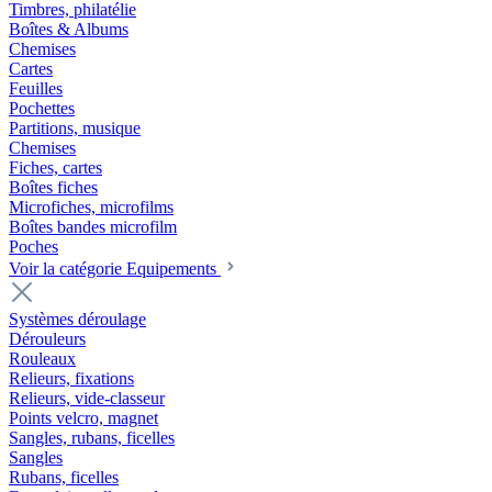
Timbres, philatélie
Boîtes & Albums
Chemises
Cartes
Feuilles
Pochettes
Partitions, musique
Chemises
Fiches, cartes
Boîtes fiches
Microfiches, microfilms
Boîtes bandes microfilm
Poches
Voir la catégorie Equipements
Systèmes déroulage
Dérouleurs
Rouleaux
Relieurs, fixations
Relieurs, vide-classeur
Points velcro, magnet
Sangles, rubans, ficelles
Sangles
Rubans, ficelles