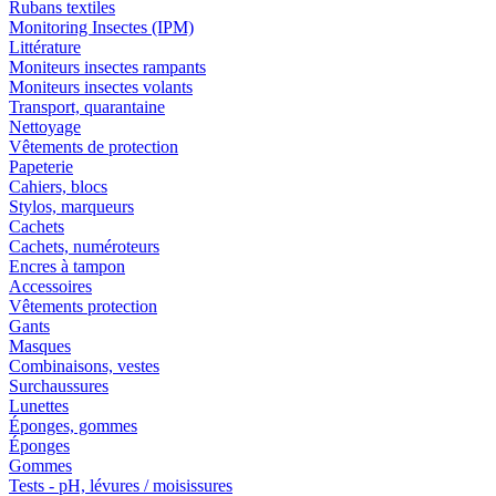
Rubans textiles
Monitoring Insectes (IPM)
Littérature
Moniteurs insectes rampants
Moniteurs insectes volants
Transport, quarantaine
Nettoyage
Vêtements de protection
Papeterie
Cahiers, blocs
Stylos, marqueurs
Cachets
Cachets, numéroteurs
Encres à tampon
Accessoires
Vêtements protection
Gants
Masques
Combinaisons, vestes
Surchaussures
Lunettes
Éponges, gommes
Éponges
Gommes
Tests - pH, lévures / moisissures