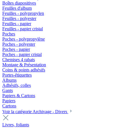
Boîtes diapositives
Feuilles d'album
Feuilles - polypropylen
Feuilles - polyester
Feuilles - papier
Feuilles - papier cristal
Poches
Poches - polypropylène
Poches - polyester
Poches - papier
Poches - papier cristal
Chemises 4 rabats
Montage & Présentation
Coins & points adhésifs
Portes-étiquettes
Albums
Adhésifs, colles
Gants
Papiers & Cartons
Papiers
Cartons
Voir la catégorie Archivage - Divers
Livres, foliants