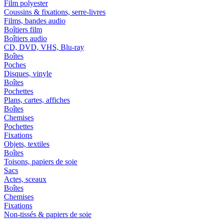
Film polyester
Coussins & fixations, serre-livres
Films, bandes audio
Boîtiers film
Boîtiers audio
CD, DVD, VHS, Blu-ray
Boîtes
Poches
Disques, vinyle
Boîtes
Pochettes
Plans, cartes, affiches
Boîtes
Chemises
Pochettes
Fixations
Objets, textiles
Boîtes
Toisons, papiers de soie
Sacs
Actes, sceaux
Boîtes
Chemises
Fixations
Non-tissés & papiers de soie