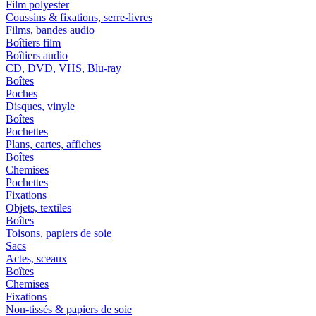
Film polyester
Coussins & fixations, serre-livres
Films, bandes audio
Boîtiers film
Boîtiers audio
CD, DVD, VHS, Blu-ray
Boîtes
Poches
Disques, vinyle
Boîtes
Pochettes
Plans, cartes, affiches
Boîtes
Chemises
Pochettes
Fixations
Objets, textiles
Boîtes
Toisons, papiers de soie
Sacs
Actes, sceaux
Boîtes
Chemises
Fixations
Non-tissés & papiers de soie