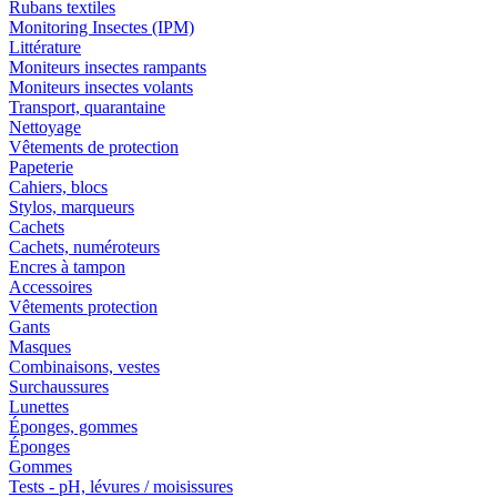
Rubans textiles
Monitoring Insectes (IPM)
Littérature
Moniteurs insectes rampants
Moniteurs insectes volants
Transport, quarantaine
Nettoyage
Vêtements de protection
Papeterie
Cahiers, blocs
Stylos, marqueurs
Cachets
Cachets, numéroteurs
Encres à tampon
Accessoires
Vêtements protection
Gants
Masques
Combinaisons, vestes
Surchaussures
Lunettes
Éponges, gommes
Éponges
Gommes
Tests - pH, lévures / moisissures