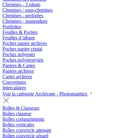
Chemises - 3 rabats
Chemises / sous-chemises
Chemises - perforées
Chemises - suspendues
Portfolios
Feuilles & Poches
Feuilles d’album
Poches papier archives
Poches papier cristal
Poches polyester
Poches polypropylen
Papiers & Cartes
Papiers archives
Cartes archives
Couvertures
Intercalaires
Voir la catégorie Archivage - Photographies
Boîtes & Classeurs
Boîtes classeur
Boîtes compartiments
Boîtes verticales
Boîtes couvercle attenant
Boîtes couvercle séparé