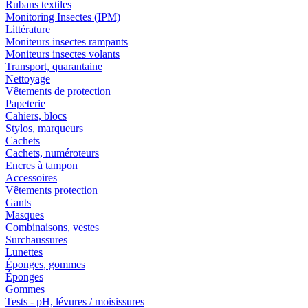
Rubans textiles
Monitoring Insectes (IPM)
Littérature
Moniteurs insectes rampants
Moniteurs insectes volants
Transport, quarantaine
Nettoyage
Vêtements de protection
Papeterie
Cahiers, blocs
Stylos, marqueurs
Cachets
Cachets, numéroteurs
Encres à tampon
Accessoires
Vêtements protection
Gants
Masques
Combinaisons, vestes
Surchaussures
Lunettes
Éponges, gommes
Éponges
Gommes
Tests - pH, lévures / moisissures