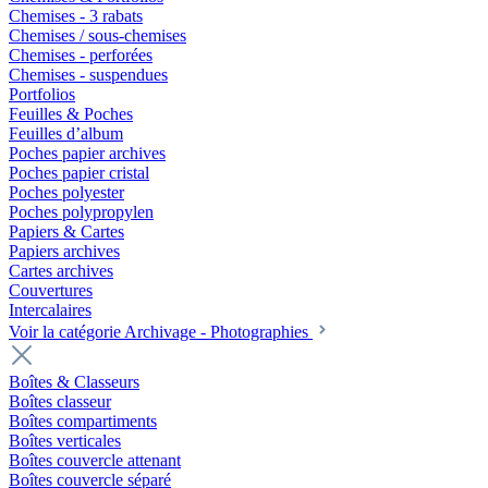
Chemises - 3 rabats
Chemises / sous-chemises
Chemises - perforées
Chemises - suspendues
Portfolios
Feuilles & Poches
Feuilles d’album
Poches papier archives
Poches papier cristal
Poches polyester
Poches polypropylen
Papiers & Cartes
Papiers archives
Cartes archives
Couvertures
Intercalaires
Voir la catégorie Archivage - Photographies
Boîtes & Classeurs
Boîtes classeur
Boîtes compartiments
Boîtes verticales
Boîtes couvercle attenant
Boîtes couvercle séparé