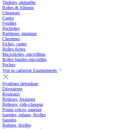
Timbres, philatélie
Boîtes & Albums
Chemises
Cartes
Feuilles
Pochettes
Partitions, musique
Chemises
Fiches, cartes
Boîtes fiches
Microfiches, microfilms
Boîtes bandes microfilm
Poches
Voir la catégorie Equipements
Systèmes déroulage
Dérouleurs
Rouleaux
Relieurs, fixations
Relieurs, vide-classeur
Points velcro, magnet
Sangles, rubans, ficelles
Sangles
Rubans, ficelles