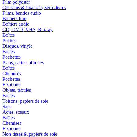
Film polyester
Coussins & fixations, serre-livres
Films, bandes audio
Boîtiers film
Boîtiers audio
CD, DVD, VHS, Blu-ray
Boîtes
Poches
Disques, vinyle
Boîtes
Pochettes
Plans, cartes, affiches
Boîtes
Chemises
Pochettes
Fixations
Objets, textiles
Boîtes
Toisons, papiers de soie
Sacs
Actes, sceaux
Boîtes
Chemises
Fixations
Non-tissés & papiers de soie