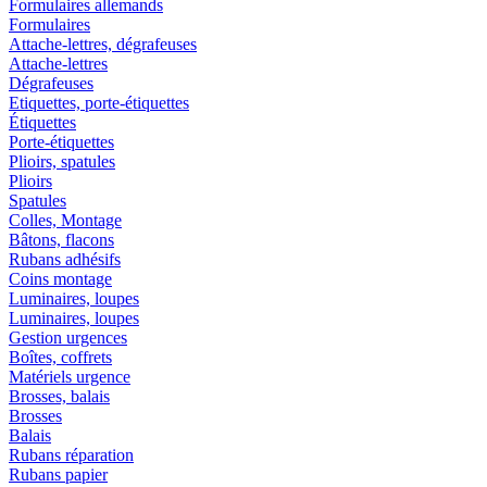
Formulaires allemands
Formulaires
Attache-lettres, dégrafeuses
Attache-lettres
Dégrafeuses
Etiquettes, porte-étiquettes
Étiquettes
Porte-étiquettes
Plioirs, spatules
Plioirs
Spatules
Colles, Montage
Bâtons, flacons
Rubans adhésifs
Coins montage
Luminaires, loupes
Luminaires, loupes
Gestion urgences
Boîtes, coffrets
Matériels urgence
Brosses, balais
Brosses
Balais
Rubans réparation
Rubans papier