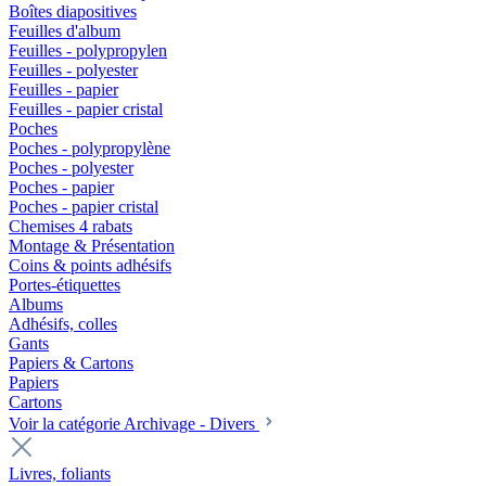
Boîtes diapositives
Feuilles d'album
Feuilles - polypropylen
Feuilles - polyester
Feuilles - papier
Feuilles - papier cristal
Poches
Poches - polypropylène
Poches - polyester
Poches - papier
Poches - papier cristal
Chemises 4 rabats
Montage & Présentation
Coins & points adhésifs
Portes-étiquettes
Albums
Adhésifs, colles
Gants
Papiers & Cartons
Papiers
Cartons
Voir la catégorie Archivage - Divers
Livres, foliants