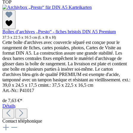
TOP
Boîtes d’archives „Presto“ - fiches bristols DIN A5 Premium
37.5 x 22.5 x 16.5 cm (L x B x H)
Cette boîte d'archives avec couvercle séparé est conçue pour le
rangement de fiches, cartes postales, photos, Cartes de Visite au
format DIN A5. La construction assure une grande stabilité. Les
deux barres centrales fixes empêchent le matériel d'archivage de
glisser dans la boîte de rangement. La livraison est plate et contient
une boîte en plusieurs parties à insérer soi-même. Le carton
d'archives bleu-gris de qualité PREMIUM est exempte d'acide,
tamponné avec un tampon basique et résistant au vieillissement. ext.:
39,0 x 24,5 x 17,5 cmint.: 37,5 x 22,5 x 16,5 cm
Art.-Nr.: P41017
de
7,63 €*
Détails
Contact téléphonique