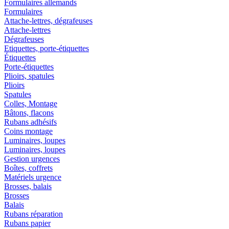
Formulaires allemands
Formulaires
Attache-lettres, dégrafeuses
Attache-lettres
Dégrafeuses
Etiquettes, porte-étiquettes
Étiquettes
Porte-étiquettes
Plioirs, spatules
Plioirs
Spatules
Colles, Montage
Bâtons, flacons
Rubans adhésifs
Coins montage
Luminaires, loupes
Luminaires, loupes
Gestion urgences
Boîtes, coffrets
Matériels urgence
Brosses, balais
Brosses
Balais
Rubans réparation
Rubans papier