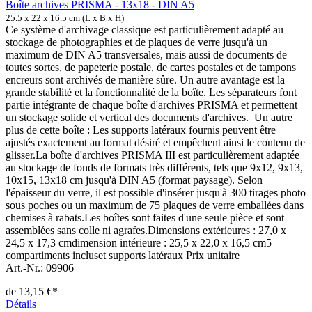
Boîte archives PRISMA - 13x18 - DIN A5
25.5 x 22 x 16.5 cm (L x B x H)
Ce système d'archivage classique est particulièrement adapté au
stockage de photographies et de plaques de verre jusqu'à un
maximum de DIN A5 transversales, mais aussi de documents de
toutes sortes, de papeterie postale, de cartes postales et de tampons
encreurs sont archivés de manière sûre. Un autre avantage est la
grande stabilité et la fonctionnalité de la boîte. Les séparateurs font
partie intégrante de chaque boîte d'archives PRISMA et permettent
un stockage solide et vertical des documents d'archives. Un autre
plus de cette boîte : Les supports latéraux fournis peuvent être
ajustés exactement au format désiré et empêchent ainsi le contenu de
glisser.La boîte d'archives PRISMA III est particulièrement adaptée
au stockage de fonds de formats très différents, tels que 9x12, 9x13,
10x15, 13x18 cm jusqu'à DIN A5 (format paysage). Selon
l'épaisseur du verre, il est possible d'insérer jusqu'à 300 tirages photo
sous poches ou un maximum de 75 plaques de verre emballées dans
chemises à rabats.Les boîtes sont faites d'une seule pièce et sont
assemblées sans colle ni agrafes.Dimensions extérieures : 27,0 x
24,5 x 17,3 cmdimension intérieure : 25,5 x 22,0 x 16,5 cm5
compartiments incluset supports latéraux Prix unitaire
Art.-Nr.: 09906
de
13,15 €*
Détails