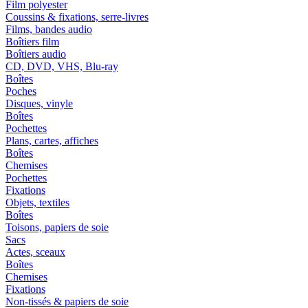
Film polyester
Coussins & fixations, serre-livres
Films, bandes audio
Boîtiers film
Boîtiers audio
CD, DVD, VHS, Blu-ray
Boîtes
Poches
Disques, vinyle
Boîtes
Pochettes
Plans, cartes, affiches
Boîtes
Chemises
Pochettes
Fixations
Objets, textiles
Boîtes
Toisons, papiers de soie
Sacs
Actes, sceaux
Boîtes
Chemises
Fixations
Non-tissés & papiers de soie