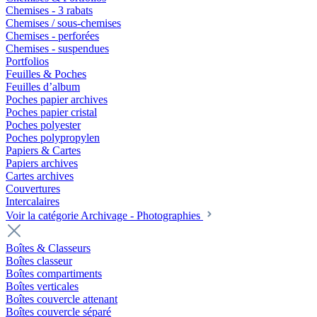
Chemises - 3 rabats
Chemises / sous-chemises
Chemises - perforées
Chemises - suspendues
Portfolios
Feuilles & Poches
Feuilles d’album
Poches papier archives
Poches papier cristal
Poches polyester
Poches polypropylen
Papiers & Cartes
Papiers archives
Cartes archives
Couvertures
Intercalaires
Voir la catégorie Archivage - Photographies
Boîtes & Classeurs
Boîtes classeur
Boîtes compartiments
Boîtes verticales
Boîtes couvercle attenant
Boîtes couvercle séparé