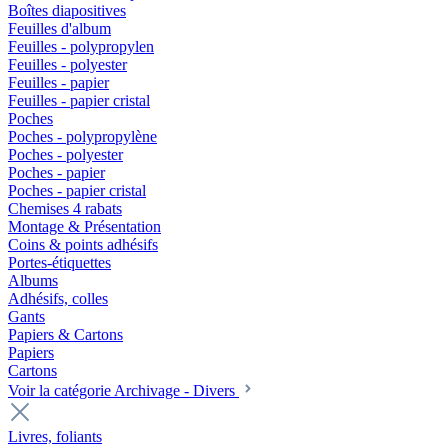
Boîtes diapositives
Feuilles d'album
Feuilles - polypropylen
Feuilles - polyester
Feuilles - papier
Feuilles - papier cristal
Poches
Poches - polypropylène
Poches - polyester
Poches - papier
Poches - papier cristal
Chemises 4 rabats
Montage & Présentation
Coins & points adhésifs
Portes-étiquettes
Albums
Adhésifs, colles
Gants
Papiers & Cartons
Papiers
Cartons
Voir la catégorie Archivage - Divers
Livres, foliants