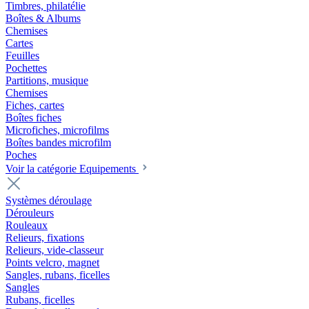
Timbres, philatélie
Boîtes & Albums
Chemises
Cartes
Feuilles
Pochettes
Partitions, musique
Chemises
Fiches, cartes
Boîtes fiches
Microfiches, microfilms
Boîtes bandes microfilm
Poches
Voir la catégorie Equipements
Systèmes déroulage
Dérouleurs
Rouleaux
Relieurs, fixations
Relieurs, vide-classeur
Points velcro, magnet
Sangles, rubans, ficelles
Sangles
Rubans, ficelles