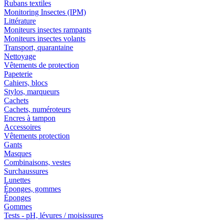
Rubans textiles
Monitoring Insectes (IPM)
Littérature
Moniteurs insectes rampants
Moniteurs insectes volants
Transport, quarantaine
Nettoyage
Vêtements de protection
Papeterie
Cahiers, blocs
Stylos, marqueurs
Cachets
Cachets, numéroteurs
Encres à tampon
Accessoires
Vêtements protection
Gants
Masques
Combinaisons, vestes
Surchaussures
Lunettes
Éponges, gommes
Éponges
Gommes
Tests - pH, lévures / moisissures