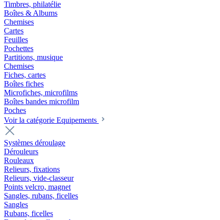
Timbres, philatélie
Boîtes & Albums
Chemises
Cartes
Feuilles
Pochettes
Partitions, musique
Chemises
Fiches, cartes
Boîtes fiches
Microfiches, microfilms
Boîtes bandes microfilm
Poches
Voir la catégorie Equipements
Systèmes déroulage
Dérouleurs
Rouleaux
Relieurs, fixations
Relieurs, vide-classeur
Points velcro, magnet
Sangles, rubans, ficelles
Sangles
Rubans, ficelles