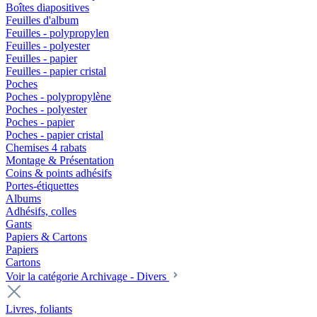
Boîtes diapositives
Feuilles d'album
Feuilles - polypropylen
Feuilles - polyester
Feuilles - papier
Feuilles - papier cristal
Poches
Poches - polypropylène
Poches - polyester
Poches - papier
Poches - papier cristal
Chemises 4 rabats
Montage & Présentation
Coins & points adhésifs
Portes-étiquettes
Albums
Adhésifs, colles
Gants
Papiers & Cartons
Papiers
Cartons
Voir la catégorie Archivage - Divers
Livres, foliants