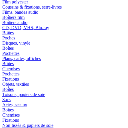
Film polyester
Coussins & fixations, serre-livres
Films, bandes audio
Boîtiers film
Boîtiers audio
CD, DVD, VHS, Blu-ray
Boîtes
Poches
Disques, vinyle
Boîtes
Pochettes
Plans, cartes, affiches
Boîtes
Chemises
Pochettes
Fixations
Objets, textiles
Boîtes
Toisons, papiers de soie
Sacs
Actes, sceaux
Boîtes
Chemises
Fixations
Non-tissés & papiers de soie