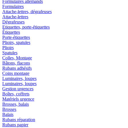
Formulaires allemands
Formulaires
Attache-lettres, dégrafeuses
Attache-lettres
Dégrafeuses
Etiquettes, porte-étiquettes
Étiquettes
Porte-étiquettes
Plioirs, spatules
Plioirs
Spatules
Colles, Montage
Bâtons, flacons
Rubans adhésifs
Coins montage
Luminaires, loupes
Luminaires, loupes
Gestion urgences
Boîtes, coffrets
Matériels urgence
Brosses, balais
Brosses
Balais
Rubans réparation
Rubans papier