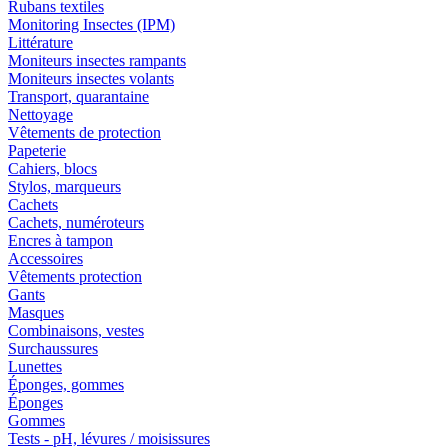
Rubans textiles
Monitoring Insectes (IPM)
Littérature
Moniteurs insectes rampants
Moniteurs insectes volants
Transport, quarantaine
Nettoyage
Vêtements de protection
Papeterie
Cahiers, blocs
Stylos, marqueurs
Cachets
Cachets, numéroteurs
Encres à tampon
Accessoires
Vêtements protection
Gants
Masques
Combinaisons, vestes
Surchaussures
Lunettes
Éponges, gommes
Éponges
Gommes
Tests - pH, lévures / moisissures