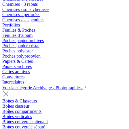
Chemises - 3 rabats
Chemises / sous-chemises
Chemises - perforées
Chemises - suspendues
Portfolios
Feuilles & Poches
Feuilles d’album
Poches papier archives
Poches papier cristal
Poches polyester
Poches polypropylen
Papiers & Cartes
Papiers archives
Cartes archives
Couvertures
Intercalaires
Voir la catégorie Archivage - Photographies
Boîtes & Classeurs
Boîtes classeur
Boîtes compartiments
Boîtes verticales
Boîtes couvercle attenant
Boîtes couvercle séparé