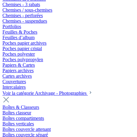
Chemises - 3 rabats
Chemises / sous-chemises
Chemises - perforées
Chemises - suspendues
Portfolios
Feuilles & Poches
Feuilles d’album
Poches papier archives
Poches papier cristal
Poches polyester
Poches polypropylen
Papiers & Cartes
Papiers archives
Cartes archives
Couvertures
Intercalaires
Voir la catégorie Archivage - Photographies
Boîtes & Classeurs
Boîtes classeur
Boîtes compartiments
Boîtes verticales
Boîtes couvercle attenant
Boîtes couvercle séparé