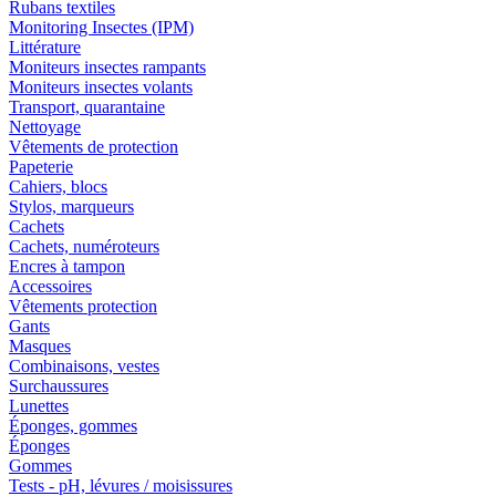
Rubans textiles
Monitoring Insectes (IPM)
Littérature
Moniteurs insectes rampants
Moniteurs insectes volants
Transport, quarantaine
Nettoyage
Vêtements de protection
Papeterie
Cahiers, blocs
Stylos, marqueurs
Cachets
Cachets, numéroteurs
Encres à tampon
Accessoires
Vêtements protection
Gants
Masques
Combinaisons, vestes
Surchaussures
Lunettes
Éponges, gommes
Éponges
Gommes
Tests - pH, lévures / moisissures