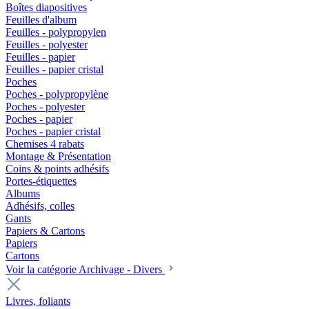
Boîtes diapositives
Feuilles d'album
Feuilles - polypropylen
Feuilles - polyester
Feuilles - papier
Feuilles - papier cristal
Poches
Poches - polypropylène
Poches - polyester
Poches - papier
Poches - papier cristal
Chemises 4 rabats
Montage & Présentation
Coins & points adhésifs
Portes-étiquettes
Albums
Adhésifs, colles
Gants
Papiers & Cartons
Papiers
Cartons
Voir la catégorie Archivage - Divers
Livres, foliants