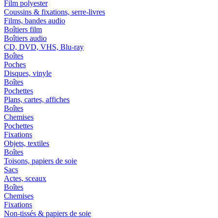
Film polyester
Coussins & fixations, serre-livres
Films, bandes audio
Boîtiers film
Boîtiers audio
CD, DVD, VHS, Blu-ray
Boîtes
Poches
Disques, vinyle
Boîtes
Pochettes
Plans, cartes, affiches
Boîtes
Chemises
Pochettes
Fixations
Objets, textiles
Boîtes
Toisons, papiers de soie
Sacs
Actes, sceaux
Boîtes
Chemises
Fixations
Non-tissés & papiers de soie