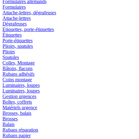
Formulaires allemands
Formulaires
Attache-lettres, dégrafeuses
Attache-lettres
Dégrafeuses
Etiquettes, porte-étiquettes
Étiquettes
Porte-étiquettes
Plioirs, spatules
Plioirs
Spatules
Colles, Montage
Bâtons, flacons
Rubans adhésifs
Coins montage
Luminaires, loupes
Luminaires, loupes
Gestion urgences
Boîtes, coffrets
Matériels urgence
Brosses, balais
Brosses
Balais
Rubans réparation
Rubans papier