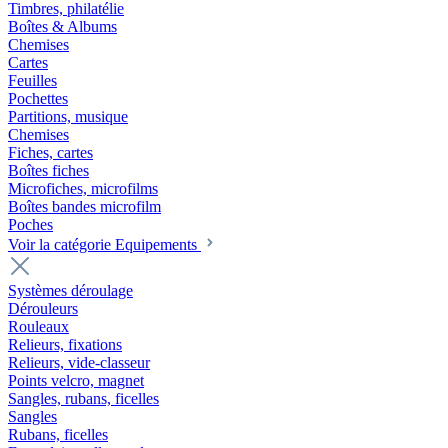
Timbres, philatélie
Boîtes & Albums
Chemises
Cartes
Feuilles
Pochettes
Partitions, musique
Chemises
Fiches, cartes
Boîtes fiches
Microfiches, microfilms
Boîtes bandes microfilm
Poches
Voir la catégorie Equipements
Systèmes déroulage
Dérouleurs
Rouleaux
Relieurs, fixations
Relieurs, vide-classeur
Points velcro, magnet
Sangles, rubans, ficelles
Sangles
Rubans, ficelles