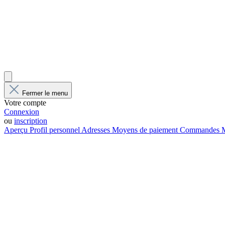
Fermer le menu
Votre compte
Connexion
ou
inscription
Aperçu
Profil personnel
Adresses
Moyens de paiement
Commandes
M